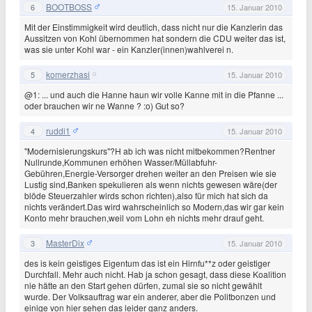
BOOTBOSS
6
15. Januar 2010
Mit der Einstimmigkeit wird deutlich, dass nicht nur die Kanzlerin das
Aussitzen von Kohl übernommen hat sondern die CDU weiter das ist,
was sie unter Kohl war - ein Kanzler(innen)wahlverei n.
komerzhasi
5
15. Januar 2010
@1: ... und auch die Hanne haun wir volle Kanne mit in die Pfanne ...
oder brauchen wir ne Wanne ? :o) Gut so?
ruddi1
4
15. Januar 2010
"Modernisierungskurs"?H ab ich was nicht mitbekommen?Rentner
Nullrunde,Kommunen erhöhen Wasser/Müllabfuhr-
Gebühren,Energie-Versorger drehen weiter an den Preisen wie sie
Lustig sind,Banken spekulieren als wenn nichts gewesen wäre(der
blöde Steuerzahler wirds schon richten),also für mich hat sich da
nichts verändert.Das wird wahrscheinlich so Modern,das wir gar kein
Konto mehr brauchen,weil vom Lohn eh nichts mehr drauf geht.
MasterDix
3
15. Januar 2010
des is kein geistiges Eigentum das ist ein Hirnfu**z oder geistiger
Durchfall. Mehr auch nicht. Hab ja schon gesagt, dass diese Koalition
nie hätte an den Start gehen dürfen, zumal sie so nicht gewählt
wurde. Der Volksauftrag war ein anderer, aber die Politbonzen und
einige von hier sehen das leider ganz anders.