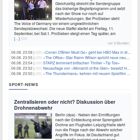
Gleichzeitig streicht die Sendergruppe
das bisherige Begleitprogramm und setzt
nach der Show nur noch auf
Wiederholungen. Bei ProSieben steht
The Voice of Germany vor einem ungewöhnlichen
Sendeplatzwechsel. Die neue Staffel startet am Freitag, 11.
September, bei Sat.1. ProSieben steigt einen Tag später, am
[…]
(00)
vor 3 Stunden
06.08. 23:58 |
(00)
«Conan O'Brien Must Go» geht bei HBO Max in die dritte Runde
06.08. 23:55 |
(00)
«The Office»-Star Rainn Wilson spricht neue neuseeländische Serie «Settling»
06.08. 23:54 |
(00)
STARZ terminiert britischen Thriller «Tip Toe»
06.08. 23:52 |
(00)
Neuauflage von «Monarch of the Glen» besetzt Hauptrollen
06.08. 23:50 |
(00)
«The Thundermans» kehren mit neuem Spielfilm zurück
SPORT-NEWS
Zentralisieren oder nicht? Diskussion über
Drohnenabwehr
Berlin (dpa) - Neben den Ermittlungen
nach der Entdeckung einer Sprengstoff-
Drohne am Flughafen Leipzig/Halle steht
nun die Frage nach der Abwehr solcher
Angriffe im Fokus. Ist Deutschland gut
genug dafür gerüstet und was muss