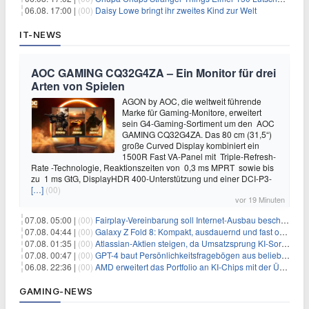
06.08. 17:00 |
(00)
Daisy Lowe bringt ihr zweites Kind zur Welt
IT-NEWS
AOC GAMING CQ32G4ZA – Ein Monitor für drei
Arten von Spielen
AGON by AOC, die weltweit führende
Marke für Gaming-Monitore, erweitert
sein G4-Gaming-Sortiment um den AOC
GAMING CQ32G4ZA. Das 80 cm (31,5“)
große Curved Display kombiniert ein
1500R Fast VA-Panel mit Triple-Refresh-
Rate -Technologie, Reaktionszeiten von 0,3 ms MPRT sowie bis
zu 1 ms GtG, DisplayHDR 400-Unterstützung und einer DCI-P3-
[…]
(00)
vor 19 Minuten
07.08. 05:00 |
(00)
Fairplay-Vereinbarung soll Internet-Ausbau beschleunigen
07.08. 04:44 |
(00)
Galaxy Z Fold 8: Kompakt, ausdauernd und fast ohne Falte
07.08. 01:35 |
(00)
Atlassian-Aktien steigen, da Umsatzsprung KI-Sorgen dämpft
07.08. 00:47 |
(00)
GPT-4 baut Persönlichkeitsfragebögen aus beliebigen Texten und sagt Antworten voraus
06.08. 22:36 |
(00)
AMD erweitert das Portfolio an KI-Chips mit der Übernahme von Taalas
GAMING-NEWS