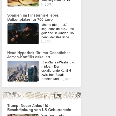
[…]
(01)
Spanien im Finsternis-Fieber:
Balkonplätze für 700 Euro
Madrid (dpa) - «60
segundos de oro» – 60
goldene Sekunden. So
nennt der staatliche
[…]
(00)
Neue Hypothek für Iran-Gespräche:
Jemen-Konflikt eskaliert
Riad/Sanaa/Washingto
n (dpa) - Der
eskalierende Konflikt
zwischen Saudi-
Arabien und
[…]
(00)
Trump: Neuer Anlauf für
Beschränkung von US-Geburtsrecht
Washington (dpa) -