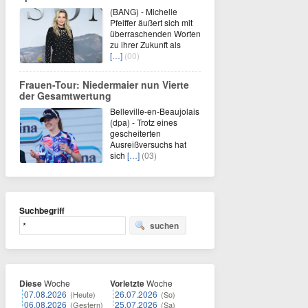
(BANG) - Michelle
Pfeiffer äußert sich mit
überraschenden Worten
zu ihrer Zukunft als
[…]
(00)
Frauen-Tour: Niedermaier nun Vierte
der Gesamtwertung
Belleville-en-Beaujolais
(dpa) - Trotz eines
gescheiterten
Ausreißversuchs hat
sich
[…]
(03)
Suchbegriff
suchen
Diese
Woche
Vorletzte
Woche
07.08.2026
26.07.2026
(Heute)
(So)
06.08.2026
25.07.2026
(Gestern)
(Sa)