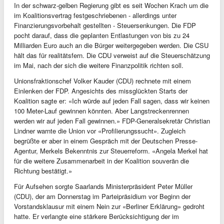
In der schwarz-gelben Regierung gibt es seit Wochen Krach um die
im Koalitionsvertrag festgeschriebenen - allerdings unter
Finanzierungsvorbehalt gestellten - Steuersenkungen. Die FDP
pocht darauf, dass die geplanten Entlastungen von bis zu 24
Milliarden Euro auch an die Bürger weitergegeben werden. Die CSU
hält das für realitätsfern. Die CDU verweist auf die Steuerschätzung
im Mai, nach der sich die weitere Finanzpolitik richten soll.
Unionsfraktionschef Volker Kauder (CDU) rechnete mit einem
Einlenken der FDP. Angesichts des missglückten Starts der
Koalition sagte er: «Ich würde auf jeden Fall sagen, dass wir keinen
100 Meter-Lauf gewinnen könnten. Aber Langstreckenrennen
werden wir auf jeden Fall gewinnen.» FDP-Generalsekretär Christian
Lindner warnte die Union vor «Profilierungssucht». Zugleich
begrüßte er aber in einem Gespräch mit der Deutschen Presse-
Agentur, Merkels Bekenntnis zur Steuerreform. «Angela Merkel hat
für die weitere Zusammenarbeit in der Koalition souverän die
Richtung bestätigt.»
Für Aufsehen sorgte Saarlands Ministerpräsident Peter Müller
(CDU), der am Donnerstag im Parteipräsidium vor Beginn der
Vorstandsklausur mit einem Nein zur «Berliner Erklärung» gedroht
hatte. Er verlangte eine stärkere Berücksichtigung der im