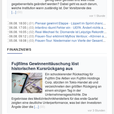
gegebenenfalls geändert werden? Dabei geht es auch darum,
welche Institution wann zuständig ist. Der Vorsitzende des
[…]
(00)
vor 1 Stunde
06.08. 18:00 |
(01)
Pienaar gewinnt Etappe - Lippert im Sprint chancenlos
06.08. 17:05 |
(03)
Infantino räumt Fehler ein - UEFA: Ändert nichts an Boykott
06.08. 16:05 |
(02)
Real-Wechsel fix: Diomande ist Leipzigs Rekordtransfer
06.08. 09:12 |
(03)
Frauen-Tour erklimmt Mythos Ventoux: «Können alles schaffen»
05.08. 18:08 |
(03)
Frauen-Tour: Niedermaier nun Vierte der Gesamtwertung
FINANZNEWS
Fujifilms Gewinnenttäuschung löst
historischen Kursrückgang aus
Ein schockierender Rückschlag für
Fujifilm Die Aktien von Fujifilm Holdings
Corp. stürzten im Tokio-Handel ab und
verzeichneten den größten Rückgang an
einem einzigen Tag in der
Unternehmensgeschichte. Die
Ergebnisse des Medizintechnikherstellers für das erste Quartal
zeigten eine deutliche Unterperformance, was bei den Investoren
Ängste über die
[…]
(00)
vor 3 Stunden