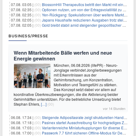
07.08. 03:05 |
(00)
BlossomHill Therapeutics betritt den Markt mit einem IPO-Boost von 150 Millionen Dollar
07.08. 02:35 |
(00)
Optionen nutzen, um von der Ertragsvolatilität zu profitieren
07.08. 02:35 |
(00)
Yen-Rückgang: Spekulationen über weitere Marktinterventionen nehmen zu
07.08. 02:05 |
(00)
Japans Haushalte reduzieren Ausgaben trotz steigender Löhne: Ein Warnsignal für das Wachstum
07.08. 02:05 |
(00)
Gold bleibt stabil amid steigender geopolitischer Spannungen im Persischen Golf
BUSINESS/PRESSE
Wenn Mitarbeitende Bälle werfen und neue
Energie gewinnen
München, 06.08.2026 (lifePR) - Neuro-
Jonglage verbindet Jonglierbewegungen
mit Erkenntnissen aus der
Gehirnforschung, um Konzentration,
Motivation und Teamgefühl zu stärken.
Das Konzept setzt dabei vor allem auf
koordinative Überkreuzbewegungen, die die Aktivierung beider
Gehirnhälften unterstützen. Für die betriebliche Umsetzung bietet
Stephan Ehlers,
[…]
(00)
vor 14 Stunden
06.08. 17:34 |
(00)
Steigende Adipositasrate zeigt strukturellen Handlungsbedarf bei der Ernährung schulpflichtiger Kinder
06.08. 17:18 |
(00)
Pasinex startet Ausschreibung für hochgradiges Zinksulfidkonzentrat mit Germanium- und Silbergehalten und stellt ein Betriebsupdate bereit
06.08. 17:03 |
(00)
Variantenreiche Miniaturkupplungen für diverse Einsatzbereiche
06.08. 17:00 |
(00)
Passwork 7.7 führt sicheren Offline-Modus für Desktop- und Mobile-Apps ein