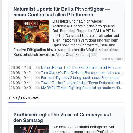
Naturalist Update für Ball x Pit verfügbar —
neuer Content auf allen Plattformen
Das letzte und natürlich wieder
kostenlose Update für das erfolgreiche
Ball-Bouncing-Roguelite BALL x PIT ist
da! The Naturalist Update ist ab sofort auf
allen Plattformen verfügbar und fügt dem
Spiel noch mehr Charaktere, Bälle und
Passive Fähigkeiten hinzu, wodurch sich die Möglichkeiten eines
Runs erheblich erweitern. Neue Charaktere
[…]
(00)
vor 8 Stunden
06.08. 22:26 |
(00)
Neuer Horror‑Titel The Skin Stapler feiert Release
06.08. 19:42 |
(00)
Tom Clancy’s The Division Resurgence – ab sofort für euch verfügbar
06.08. 19:41 |
(00)
Farmer’s Dynasty 2 bringt euch neue Fahrzeuge
06.08. 19:41 |
(00)
Tower Tactics 2 angekündigt: Tower Defense und Deckbuilding Kombo kehrt zurück
06.08. 19:40 |
(00)
MARVEL Tōkon: Fighting Souls ist ab heute verfügbar
KINO/TV-NEWS
ProSieben legt «The Voice of Germany» auf
den Samstag
Die neue Staffel startet freitags bei Sat.1
und erstmals samstags bei ProSieben.