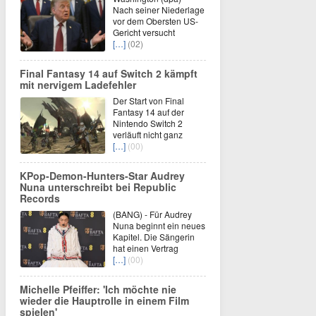
Nach seiner Niederlage
vor dem Obersten US-
Gericht versucht
[…]
(02)
Final Fantasy 14 auf Switch 2 kämpft
mit nervigem Ladefehler
Der Start von Final
Fantasy 14 auf der
Nintendo Switch 2
verläuft nicht ganz
[…]
(00)
KPop-Demon-Hunters-Star Audrey
Nuna unterschreibt bei Republic
Records
(BANG) - Für Audrey
Nuna beginnt ein neues
Kapitel. Die Sängerin
hat einen Vertrag
[…]
(00)
Michelle Pfeiffer: 'Ich möchte nie
wieder die Hauptrolle in einem Film
spielen'