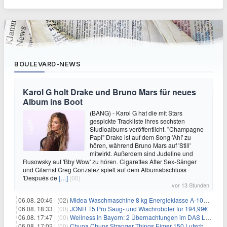
BOULEVARD-NEWS
Karol G holt Drake und Bruno Mars für neues
Album ins Boot
(BANG) - Karol G hat die mit Stars
gespickte Trackliste ihres sechsten
Studioalbums veröffentlicht. "Champagne
Papi" Drake ist auf dem Song 'Ahí' zu
hören, während Bruno Mars auf 'Still'
mitwirkt. Außerdem sind Judeline und
Rusowsky auf 'Bby Wow' zu hören. Cigarettes After Sex-Sänger
und Gitarrist Greg Gonzalez spielt auf dem Albumabschluss
'Después de
[…]
(00)
vor 13 Stunden
06.08. 20:46 |
(02)
Midea Waschmaschine 8 kg Energieklasse A-10% 1400 U/Min für 289,97€
06.08. 18:33 |
(00)
JONR T5 Pro Saug- und Wischroboter für 194,99€
06.08. 17:47 |
(00)
Wellness in Bayern: 2 Übernachtungen im DAS LUDWIG Sports Resort inkl. HP + Wellness ab 174€ p.P.
06.08. 17:02 |
(00)
Chupa Chups Stranger Things Eimer 150 Lutscher für 21,95€