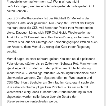
Fragestellungen aufkommen. (...) Wenn wir das nicht
berücksichtigen, werden wir die Volkspartei als Volkspartei nicht
halten können.»
Laut ZDF-«Politbarometer» ist der Rückhalt für Merkel in der
eigenen Partei aber gesunken. Nur knapp 32 Prozent der Bürger
meinten, dass die CDU voll hinter der Politik ihrer Vorsitzenden
stehe. Dagegen könne sich FDP-Chef Guido Westerwelle nach
Ansicht von 72 Prozent der vollen Unterstützung sicher sein. 52
Prozent sind laut der Umfrage der Forschungsgruppe Wahlen auch
der Ansicht, dass Merkel zu wenig den Kurs in der Regierung
vorgibt.
Merkel sagte, in einer schwarz-gelben Koalition sei die politische
Polarisierung stärker als zu Zeiten von Schwarz-Rot. Man komme
«jetzt eigentlich zu der normalen politischen Schlachtordnung
wieder zurück». Allerdings müssten «Meinungsunterschiede auch
überwunden werden». Zum Spitzentreffen mit Westerwelle und
CSU-Chef Horst Seehofer am Sonntag im Kanzleramt sagte sie:
«Da sehe ich überhaupt gar kein Problem.» Sie sei sich mit
Westerwelle einig, dass zunächst die Steuerschätzung im Mai
abgewartet werden solle, bevor über die Details der
Steuersenkungen entschieden werde.