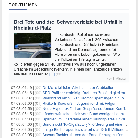
TOP-THEMEN
Drei Tote und drei Schwerverletzte bei Unfall in
Rheinland-Pfalz
Linkenbach - Bei einem schweren
Verkehrsunfall auf der L 265 zwischen
Linkenbach und Dürrholz in Rheinland-
Pfalz sind am Donnerstagabend drei
Menschen ums Leben gekommen. Wie
die Polizei am Freitag mitteilte,
kollidierten gegen 21: 40 Uhr zwei Pkw aus noch ungeklärter
Ursache im Begegnungsverkehr. In einem der Fahrzeuge erlitten
alle drei Insassen so
[…]
(00)
vor 8 Minuten
07.08. 06:19 |
(00)
Dr. Motte kritisiert Alkohol in der Clubkultur
07.08. 06:16 |
(00)
SPD-Politiker verteidigt Drohnen-Zuständigkeiten
07.08. 06:07 |
(00)
Waldbrand am Vulkan Bromo: Sperrungen für Touristen
07.08. 06:00 |
(01)
Risiko E-Scooter? – Jugendtrend mit Folgen
07.08. 05:56 |
(00)
Neue Hypothek für Iran-Gespräche: Jemen-Konflikt eskaliert
07.08. 05:15 |
(00)
Länder wünschen sich vom Bund weniger Hauruck-Gesetzgebung
07.08. 04:30 |
(00)
Spanien im Finsternis-Fieber: Balkonplätze für 700 Euro
07.08. 04:00 |
(01)
Bund stockt "KI-Gigafactory"-Förderung auf eine Milliarde Euro auf
07.08. 03:05 |
(00)
Latigo Biotherapeutics sichert sich 345,6 Millionen Dollar in einer erhöhten IPO und ebnet den Weg für nicht-opioide Schmerztherapie
07.08. 03:05 |
(00)
Anwars Tochter tritt von der Parteiführung zurück und hebt politische Turbulenzen hervor