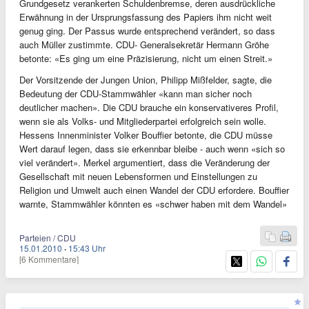
Grundgesetz verankerten Schuldenbremse, deren ausdrückliche
Erwähnung in der Ursprungsfassung des Papiers ihm nicht weit
genug ging. Der Passus wurde entsprechend verändert, so dass
auch Müller zustimmte. CDU- Generalsekretär Hermann Gröhe
betonte: «Es ging um eine Präzisierung, nicht um einen Streit.»
Der Vorsitzende der Jungen Union, Philipp Mißfelder, sagte, die
Bedeutung der CDU-Stammwähler «kann man sicher noch
deutlicher machen». Die CDU brauche ein konservativeres Profil,
wenn sie als Volks- und Mitgliederpartei erfolgreich sein wolle.
Hessens Innenminister Volker Bouffier betonte, die CDU müsse
Wert darauf legen, dass sie erkennbar bleibe - auch wenn «sich so
viel verändert». Merkel argumentiert, dass die Veränderung der
Gesellschaft mit neuen Lebensformen und Einstellungen zu
Religion und Umwelt auch einen Wandel der CDU erfordere. Bouffier
warnte, Stammwähler könnten es «schwer haben mit dem Wandel»
Parteien / CDU
15.01.2010
·
15:43 Uhr
[6 Kommentare]