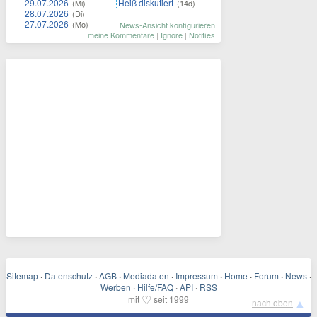
29.07.2026
Heiß diskutiert
(Mi)
(14d)
28.07.2026
(Di)
27.07.2026
(Mo)
News-Ansicht konfigurieren
meine Kommentare
|
Ignore
|
Notifies
Sitemap
·
Datenschutz
·
AGB
·
Mediadaten
·
Impressum
·
Home
·
Forum
·
News
·
Werben
·
Hilfe/FAQ
·
API
·
RSS
♡
mit
seit 1999
▲
nach oben