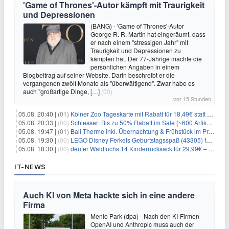
'Game of Thrones'-Autor kämpft mit Traurigkeit
und Depressionen
(BANG) - 'Game of Thrones'-Autor
George R. R. Martin hat eingeräumt, dass
er nach einem "stressigen Jahr" mit
Traurigkeit und Depressionen zu
kämpfen hat. Der 77-Jährige machte die
persönlichen Angaben in einem
Blogbeitrag auf seiner Website. Darin beschreibt er die
vergangenen zwölf Monate als "überwältigend". Zwar habe es
auch "großartige Dinge,
[…]
(00)
vor 15 Stunden
05.08. 20:40 |
(01)
Kölner Zoo Tageskarte mit Rabatt für 18,49€ statt 29,50€ – einlösbar bis Dezember
05.08. 20:33 |
(00)
Schiesser: Bis zu 50% Rabatt im Sale (~600 Artikel zur Auswahl)
05.08. 19:47 |
(01)
Bali Therme inkl. Übernachtung & Frühstück im Premium Hotel (Bad Oeynhausen) ab 89€ p.P.
05.08. 19:30 |
(00)
LEGO Disney Ferkels Geburtstagsspaß (43305) für 29,10€
05.08. 18:30 |
(00)
deuter Waldfuchs 14 Kinderrucksack für 29,99€ – Amber-maple
IT-NEWS
Auch KI von Meta hackte sich in eine andere
Firma
Menlo Park (dpa) - Nach den KI-Firmen
OpenAI und Anthropic muss auch der