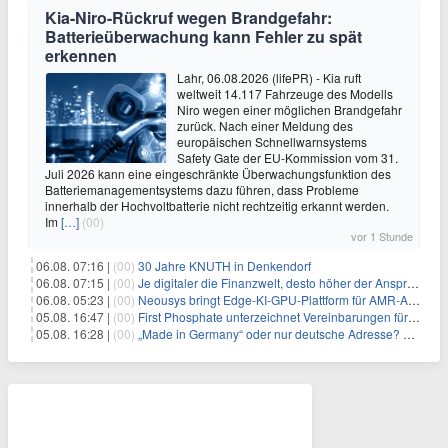
Kia-Niro-Rückruf wegen Brandgefahr:
Batterieüberwachung kann Fehler zu spät
erkennen
Lahr, 06.08.2026 (lifePR) - Kia ruft
weltweit 14.117 Fahrzeuge des Modells
Niro wegen einer möglichen Brandgefahr
zurück. Nach einer Meldung des
europäischen Schnellwarnsystems
Safety Gate der EU-Kommission vom 31.
Juli 2026 kann eine eingeschränkte Überwachungsfunktion des
Batteriemanagementsystems dazu führen, dass Probleme
innerhalb der Hochvoltbatterie nicht rechtzeitig erkannt werden.
Im
[…]
(00)
vor 1 Stunde
06.08. 07:16 |
(00)
30 Jahre KNUTH in Denkendorf
06.08. 07:15 |
(00)
Je digitaler die Finanzwelt, desto höher der Anspruch an gute Beratung
06.08. 05:23 |
(00)
Neousys bringt Edge-KI-GPU-Plattform für AMR-Anwendungen mit Unterstützung für vier GMSL2-Fahrzeugkameras auf den Markt
05.08. 16:47 |
(00)
First Phosphate unterzeichnet Vereinbarungen für nicht zu refundierende Zuwendungen in Höhe von 4,84 Mio. $ von der kanadischen Regierung für Straßeninfrastruktur und Stromübertragungsleitungen
05.08. 16:28 |
(00)
„Made in Germany“ oder nur deutsche Adresse? So erkennen Sie, wo Ihre Leiterplatten wirklich gefertigt werden