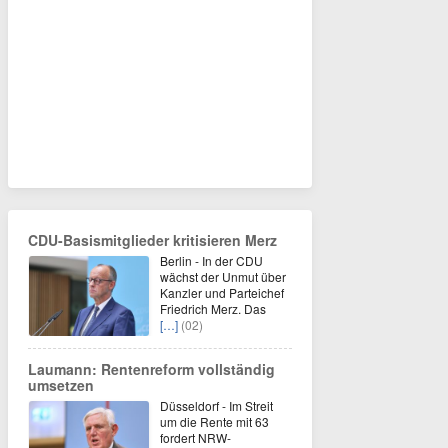
CDU-Basismitglieder kritisieren Merz
Berlin - In der CDU
wächst der Unmut über
Kanzler und Parteichef
Friedrich Merz. Das
[…]
(02)
Laumann: Rentenreform vollständig
umsetzen
Düsseldorf - Im Streit
um die Rente mit 63
fordert NRW-