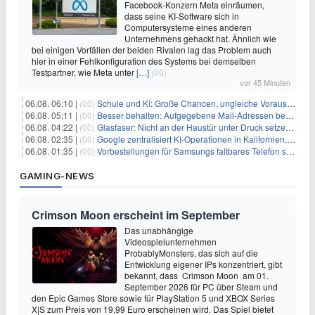
Facebook-Konzern Meta einräumen,
dass seine KI-Software sich in
Computersysteme eines anderen
Unternehmens gehackt hat. Ähnlich wie
bei einigen Vorfällen der beiden Rivalen lag das Problem auch
hier in einer Fehlkonfiguration des Systems bei demselben
Testpartner, wie Meta unter
[…]
(00)
vor 45 Minuten
06.08. 06:10 |
(00)
Schule und KI: Große Chancen, ungleiche Voraussetzungen
06.08. 05:11 |
(00)
Besser behalten: Aufgegebene Mail-Adressen bergen Gefahren
06.08. 04:22 |
(00)
Glasfaser: Nicht an der Haustür unter Druck setzen lassen
06.08. 02:35 |
(00)
Google zentralisiert KI-Operationen in Kalifornien, um Rivale Anthropic und OpenAI zu überholen
06.08. 01:35 |
(00)
Vorbestellungen für Samsungs faltbares Telefon steigen um 30 % in einem wettbewerbsintensiven Markt
GAMING-NEWS
Crimson Moon erscheint im September
Das unabhängige
Videospielunternehmen
ProbablyMonsters, das sich auf die
Entwicklung eigener IPs konzentriert, gibt
bekannt, dass Crimson Moon am 01.
September 2026 für PC über Steam und
den Epic Games Store sowie für PlayStation 5 und XBOX Series
X|S zum Preis von 19,99 Euro erscheinen wird. Das Spiel bietet