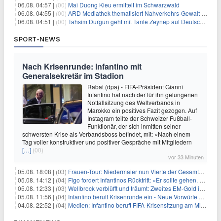
06.08. 04:57 |
(00)
Mai Duong Kieu ermittelt im Schwarzwald
06.08. 04:55 |
(00)
ARD Mediathek thematisiert Nahverkehrs-Gewalt und Soldatinnen
06.08. 04:51 |
(00)
Tahsim Durgun geht mit Tante Zeynep auf Deutschlandreise
SPORT-NEWS
Nach Krisenrunde: Infantino mit
Generalsekretär im Stadion
Rabat (dpa) - FIFA-Präsident Gianni
Infantino hat nach der für ihn gelungenen
Notfallsitzung des Weltverbands in
Marokko ein positives Fazit gezogen. Auf
Instagram teilte der Schweizer Fußball-
Funktionär, der sich inmitten seiner
schwersten Krise als Verbandsboss befindet, mit: «Nach einem
Tag voller konstruktiver und positiver Gespräche mit Mitgliedern
[…]
(00)
vor 33 Minuten
05.08. 18:08 |
(03)
Frauen-Tour: Niedermaier nun Vierte der Gesamtwertung
05.08. 14:12 |
(04)
Figo fordert Infantinos Rücktritt: «Er sollte gehen. Jetzt»
05.08. 12:33 |
(03)
Wellbrock verblüfft und träumt: Zweites EM-Gold in Paris
05.08. 11:56 |
(04)
Infantino beruft Krisenrunde ein - Neue Vorwürfe gegen FIFA
04.08. 22:52 |
(04)
Medien: Infantino beruft FIFA-Krisensitzung am Mittwoch ein