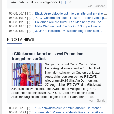
ein Erlebnis mit hochwertiger Grafik
[…]
(00)
vor 2 Stunden
06.08. 06:11 |
(00)
Black Desert Mobile optimiert Inhalte und erweitert Treasure Access
05.08. 19:26 |
(00)
Yu‑Gi‑Oh! erreicht neuen Rekord – Feier‑Events gestartet
05.08. 19:00 |
(00)
Pokémon wie nie zuvor: Fan-Mod bringt VR und Ego-Perspektive nach Kanto
05.08. 18:30 |
(00)
Mehr Werbung auf PlayStation? Sony soll neue Einnahmequellen prüfen
05.08. 18:00 |
(00)
30 Jahre Resident Evil werden begehbar, samt „lebensgroßem Leon“
KINO/TV-NEWS
«Glücksrad» kehrt mit zwei Primetime-
Ausgaben zurück
Sonya Kraus und Guido Cantz drehen
Ende August erneut am berühmten Rad.
Nach den schwachen Quoten der letzten
Ausstrahlungen versucht es RTLZWEI
wieder um 20.15 Uhr. Am Donnerstag,
27. August, holt RTLZWEI das Glücksrad
zurück in die Primetime. Eine zweite neue Ausgabe folgt am 3.
September, ebenfalls um 20.15 Uhr. Bereits vor der linearen
Ausstrahlung sollen beide Folgen bei RTL+ abrufbar
[…]
(00)
vor 1 Stunde
06.08. 06:38 |
(00)
15 Nachwuchstalente hoffen auf den Deutschen Radiopreis
06.08. 06:21 |
(00)
sonnenklar.TV sendet erstmals live aus der Altstadt von Side