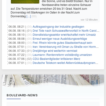
die Sonne, und es bleibt trocken. Nur in
Nordseenähe treten einzelne Schauer
auf. Die Temperaturen erreichen 20 bis 31 Grad. Nacht zum
Donnerstag mit Starkregen im Osten In der Nacht zum
Donnerstag
[…]
(00)
vor 12 Minuten
06.08. 08:21 |
(00)
Auftragseingang der Industrie gestiegen
06.08. 08:16 |
(01)
Drei Tote nach Schusswaffenvorfall in North Carolina
06.08. 08:10 |
(00)
Dienstleistungssektor erwirtschaftet mehr Umsatz
06.08. 08:08 |
(00)
Erneut weniger neue Ausbildungsverträge
06.08. 08:00 |
(00)
Frei: Rhein könnte gutes Staatsoberhaupt sein
06.08. 07:51 |
(00)
Iran: Vereinbarung mit Oman zu Straße von Hormus fast fertig
06.08. 07:33 |
(01)
Dreijährige wird weiterhin vermisst
06.08. 07:22 |
(00)
Laumann: Rentenreform vollständig umsetzen
06.08. 07:06 |
(02)
CDU-Basismitglieder kritisieren Merz
06.08. 07:01 |
(00)
Deutsche Telekom weitet Aktienrückkaufprogramm aus
BOULEVARD-NEWS