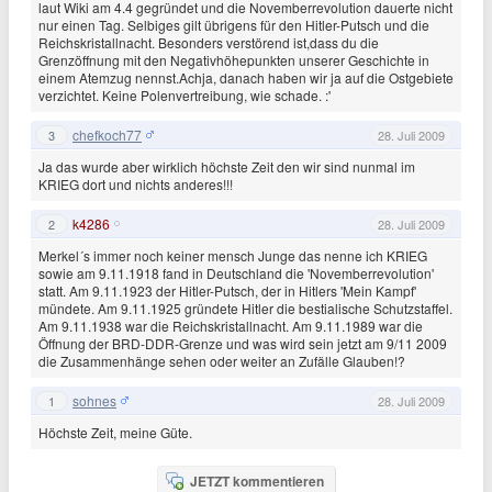
laut Wiki am 4.4 gegründet und die Novemberrevolution dauerte nicht
nur einen Tag. Selbiges gilt übrigens für den Hitler-Putsch und die
Reichskristallnacht. Besonders verstörend ist,dass du die
Grenzöffnung mit den Negativhöhepunkten unserer Geschichte in
einem Atemzug nennst.Achja, danach haben wir ja auf die Ostgebiete
verzichtet. Keine Polenvertreibung, wie schade. :'
chefkoch77
3
28. Juli 2009
Ja das wurde aber wirklich höchste Zeit den wir sind nunmal im
KRIEG dort und nichts anderes!!!
k4286
2
28. Juli 2009
Merkel´s immer noch keiner mensch Junge das nenne ich KRIEG
sowie am 9.11.1918 fand in Deutschland die 'Novemberrevolution'
statt. Am 9.11.1923 der Hitler-Putsch, der in Hitlers 'Mein Kampf'
mündete. Am 9.11.1925 gründete Hitler die bestialische Schutzstaffel.
Am 9.11.1938 war die Reichskristallnacht. Am 9.11.1989 war die
Öffnung der BRD-DDR-Grenze und was wird sein jetzt am 9/11 2009
die Zusammenhänge sehen oder weiter an Zufälle Glauben!?
sohnes
1
28. Juli 2009
Höchste Zeit, meine Güte.
JETZT kommentieren