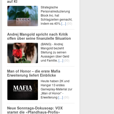
auf KI
Strategische
Personalreduzierung
Block Inc. hat
Schlagzeilen gemacht,
indem es 40%
[…]
(00)
Andrej Mangold spricht nach Kritik
offen über seine finanzielle Situation
(BANG) - Andrej
Mangold bezieht
Stellung zu seinen
Aussagen über Geld
und Familie.
[…]
(00)
Man of Honor – die erste Mafia
Erweiterung liefert Einblicke
Heute haben 2K und
Hangar 13 erstes
Gameplay-Material zur
„Man of Honor“ -
Erweiterung
[…]
(00)
Neue Sonntags-Dokusoap: VOX
startet die «Pfandhaus-Profis»