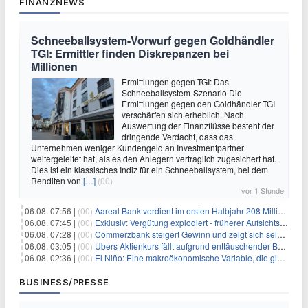
FINANZNEWS
Schneeballsystem-Vorwurf gegen Goldhändler
TGI: Ermittler finden Diskrepanzen bei
Millionen
Ermittlungen gegen TGI: Das
Schneeballsystem-Szenario Die
Ermittlungen gegen den Goldhändler TGI
verschärfen sich erheblich. Nach
Auswertung der Finanzflüsse besteht der
dringende Verdacht, dass das
Unternehmen weniger Kundengeld an Investmentpartner
weitergeleitet hat, als es den Anlegern vertraglich zugesichert hat.
Dies ist ein klassisches Indiz für ein Schneeballsystem, bei dem
Renditen von
[…]
(00)
vor 1 Stunde
06.08. 07:56 |
(00)
Aareal Bank verdient im ersten Halbjahr 208 Millionen Euro
06.08. 07:45 |
(00)
Exklusiv: Vergütung explodiert - früherer Aufsichtsratschef gibt aus Protest Ehrentitel ab
06.08. 07:28 |
(00)
Commerzbank steigert Gewinn und zeigt sich selbstbewusst gegenüber Unicredit
06.08. 03:05 |
(00)
Ubers Aktienkurs fällt aufgrund enttäuschender Buchungsprognose
06.08. 02:36 |
(00)
El Niño: Eine makroökonomische Variable, die globale Wirtschaftslandschaften umgestaltet
BUSINESS/PRESSE