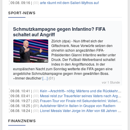
09.08. 09:16 |
(00)
arte räumt mit dem Salieri-Mythos auf
SPORT-NEWS
Schmutzkampagne gegen Infantino? FIFA
schaltet auf Angriff
Zürich (dpa) - Nun öffnet sich der
Giftschrank. Neue Vorwürfe setzen den
ohnehin schon angezählten FIFA-
Präsidenten Gianni Infantino weiter unter
Druck. Der Fußball-Weltverband schaltet
indes in den Angriffsmodus. In der
europäischen Nacht zum Sonntag wetterte die FIFA gegen eine
angebliche Schmutzkampagne gegen ihren gewählten Boss.
«Immer deutlicher
[…]
(01)
vor 1 Stunde
09.08. 10:41 |
(00)
Kein «Arschtritt» nötig: Märtens und die Rückkehr nach Paris
09.08. 03:41 |
(00)
Messi reist zur Trauerfeier seines Vaters nach Argentinien
08.08. 19:27 |
(02)
Frauen-Tour vor Finale mit Sekundenkrimi: Vollering in Gelb
08.08. 18:25 |
(01)
Autofahrer fährt in Italien in Gruppe von Radlern
08.08. 18:24 |
(00)
Lionel Messis Vater Jorge im Alter von 68 Jahren gestorben
FINANZNEWS