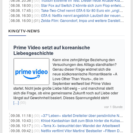
08.08. 20:36 |
(00)
Truxton Extreme im Test: Dieser neue Arcade-Klassiker verzeiht dir gar nichts
08.08. 18:00 |
(00)
Star Fox auf Switch 2 könnte sich zum Flop entwickeln
08.08. 17:45 |
(00)
Take-Two-Chef nennt GTA 6 für 80 Euro ein „unglaubliches Schnäppchen“
08.08. 16:30 |
(00)
GTA 6: Netflix nennt angeblich Laufzeit der neuen Gameplay-Präsentation
08.08. 16:00 |
(01)
Zelda-Film: Ganondorf, Impa und weitere Darsteller sollen feststehen
KINO/TV-NEWS
Prime Video setzt auf koreanische
Liebesgeschichte
Kann eine zehnjährige Beziehung den
Versuchungen des Alltags standhalten?
Genau dieser Frage widmet sich die
neue südkoreanische Romantikserie «A
Love Other Than Yours», die im
September weltweit bei Prime Video
startet. Nicht jede große Liebe hält ewig – und manchmal stellt
sich die Frage, ob eine gemeinsame Zukunft noch auf Liebe oder
längst auf Gewohnheit basiert. Dieses Spannungsfeld steht
[…]
(00)
vor 1 Stunde
09.08. 11:18 |
(00)
«37°Leben» startet Dreiteiler über persönliche Neuanfänge
09.08. 10:43 |
(00)
Khloé Kardashian lädt zum Blick hinter die Kulissen ihres Freundeskreises
09.08. 10:17 |
(00)
«Terra X» beleuchtet den Wandel der Arbeitswelt
09.08. 09:42 |
(00)
Netflix verfilmt Vitor Martins' Bestseller «Fifteen Days»