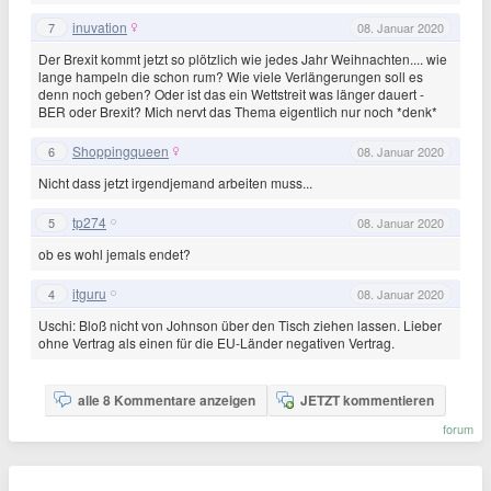
inuvation
7
08. Januar 2020
Der Brexit kommt jetzt so plötzlich wie jedes Jahr Weihnachten.... wie
lange hampeln die schon rum? Wie viele Verlängerungen soll es
denn noch geben? Oder ist das ein Wettstreit was länger dauert -
BER oder Brexit? Mich nervt das Thema eigentlich nur noch *denk*
Shoppingqueen
6
08. Januar 2020
Nicht dass jetzt irgendjemand arbeiten muss...
tp274
5
08. Januar 2020
ob es wohl jemals endet?
itguru
4
08. Januar 2020
Uschi: Bloß nicht von Johnson über den Tisch ziehen lassen. Lieber
ohne Vertrag als einen für die EU-Länder negativen Vertrag.
alle 8 Kommentare anzeigen
JETZT kommentieren
forum