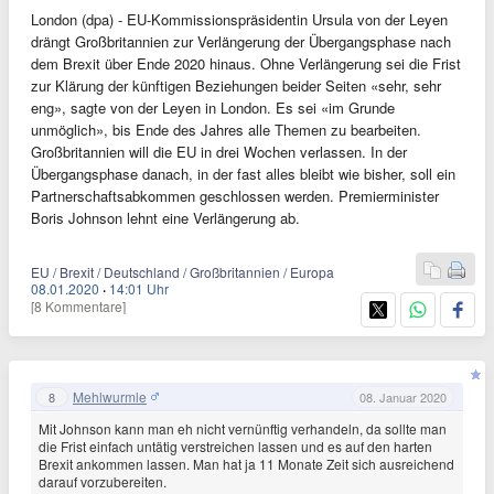
London (dpa) - EU-Kommissionspräsidentin Ursula von der Leyen
drängt Großbritannien zur Verlängerung der Übergangsphase nach
dem Brexit über Ende 2020 hinaus. Ohne Verlängerung sei die Frist
zur Klärung der künftigen Beziehungen beider Seiten «sehr, sehr
eng», sagte von der Leyen in London. Es sei «im Grunde
unmöglich», bis Ende des Jahres alle Themen zu bearbeiten.
Großbritannien will die EU in drei Wochen verlassen. In der
Übergangsphase danach, in der fast alles bleibt wie bisher, soll ein
Partnerschaftsabkommen geschlossen werden. Premierminister
Boris Johnson lehnt eine Verlängerung ab.
EU / Brexit / Deutschland / Großbritannien / Europa
08.01.2020
·
14:01 Uhr
[8 Kommentare]
Mehlwurmle
8
08. Januar 2020
Mit Johnson kann man eh nicht vernünftig verhandeln, da sollte man
die Frist einfach untätig verstreichen lassen und es auf den harten
Brexit ankommen lassen. Man hat ja 11 Monate Zeit sich ausreichend
darauf vorzubereiten.