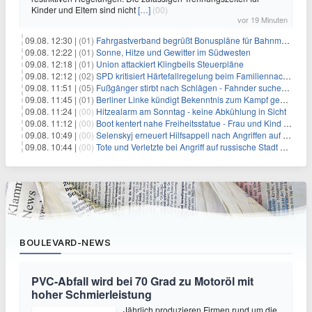
Kinder und Eltern sind nicht
[…]
(00)
vor 19 Minuten
09.08. 12:30 |
(01)
Fahrgastverband begrüßt Bonuspläne für Bahnmanager
09.08. 12:22 |
(01)
Sonne, Hitze und Gewitter im Südwesten
09.08. 12:18 |
(01)
Union attackiert Klingbeils Steuerpläne
09.08. 12:12 |
(02)
SPD kritisiert Härtefallregelung beim Familiennachzug als zu streng
09.08. 11:51 |
(05)
Fußgänger stirbt nach Schlägen - Fahnder suchen Autofahrer
09.08. 11:45 |
(01)
Berliner Linke kündigt Bekenntnis zum Kampf gegen Antisemitismus an
09.08. 11:24 |
(00)
Hitzealarm am Sonntag - keine Abkühlung in Sicht
09.08. 11:12 |
(00)
Boot kentert nahe Freiheitsstatue - Frau und Kind sterben
09.08. 10:49 |
(00)
Selenskyj erneuert Hilfsappell nach Angriffen auf mehrere Städte
09.08. 10:44 |
(00)
Tote und Verletzte bei Angriff auf russische Stadt Belgorod
BOULEVARD-NEWS
PVC-Abfall wird bei 70 Grad zu Motoröl mit
hoher Schmierleistung
Jährlich produzieren Firmen rund um die