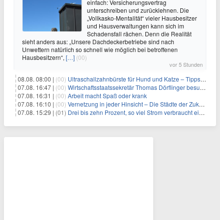
einfach: Versicherungsvertrag
unterschreiben und zurücklehnen. Die
„Vollkasko-Mentalität“ vieler Hausbesitzer
und Hausverwaltungen kann sich im
Schadensfall rächen. Denn die Realität
sieht anders aus: „Unsere Dachdeckerbetriebe sind nach
Unwettern natürlich so schnell wie möglich bei betroffenen
Hausbesitzern“,
[…]
(00)
vor 5 Stunden
08.08. 08:00 |
(00)
Ultraschallzahnbürste für Hund und Katze – Tipps zur erfolgreichen Eingewöhnung
07.08. 16:47 |
(00)
Wirtschaftsstaatssekretär Thomas Dörflinger besucht Handwerksbetrieb im Kammerbezirk Freiburg
07.08. 16:31 |
(00)
Arbeit macht Spaß oder krank
07.08. 16:10 |
(00)
Vernetzung in jeder Hinsicht – Die Städte der Zukunft sind grün-blau
07.08. 15:29 |
(01)
Drei bis zehn Prozent, so viel Strom verbraucht ein Aufzug im Gebäude