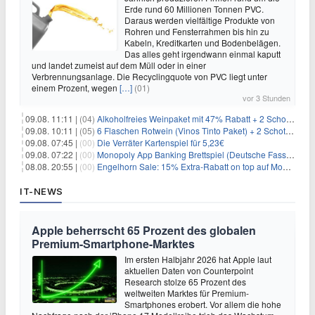
Erde rund 60 Millionen Tonnen PVC.
Daraus werden vielfältige Produkte von
Rohren und Fensterrahmen bis hin zu
Kabeln, Kreditkarten und Bodenbelägen.
Das alles geht irgendwann einmal kaputt
und landet zumeist auf dem Müll oder in einer
Verbrennungsanlage. Die Recyclingquote von PVC liegt unter
einem Prozent, wegen
[…]
(01)
vor 3 Stunden
09.08. 11:11 |
(04)
Alkoholfreies Weinpaket mit 47% Rabatt + 2 Schott Zwiesel Gläser GRATIS für 29,99€
09.08. 10:11 |
(05)
6 Flaschen Rotwein (Vinos Tinto Paket) + 2 Schott Zwiesel Gläser für 25,99€ inkl. Versand
09.08. 07:45 |
(00)
Die Verräter Kartenspiel für 5,23€
09.08. 07:22 |
(00)
Monopoly App Banking Brettspiel (Deutsche Fassung) für 9,84€
08.08. 20:55 |
(00)
Engelhorn Sale: 15% Extra-Rabatt on top auf Mode- und Sport-Artikel
IT-NEWS
Apple beherrscht 65 Prozent des globalen
Premium-Smartphone-Marktes
Im ersten Halbjahr 2026 hat Apple laut
aktuellen Daten von Counterpoint
Research stolze 65 Prozent des
weltweiten Marktes für Premium-
Smartphones erobert. Vor allem die hohe