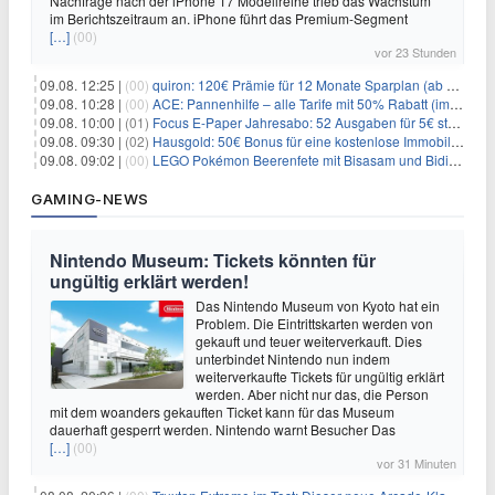
Nachfrage nach der iPhone 17 Modellreihe trieb das Wachstum
im Berichtszeitraum an. iPhone führt das Premium-Segment
[…]
(00)
vor 23 Stunden
09.08. 12:25 |
(00)
quiron: 120€ Prämie für 12 Monate Sparplan (ab 100€/Monat)
09.08. 10:28 |
(00)
ACE: Pannenhilfe – alle Tarife mit 50% Rabatt (im ersten Jahr)
09.08. 10:00 |
(01)
Focus E-Paper Jahresabo: 52 Ausgaben für 5€ statt 207,48€ – per Formular kündbar!
09.08. 09:30 |
(02)
Hausgold: 50€ Bonus für eine kostenlose Immobilienbewertung
09.08. 09:02 |
(00)
LEGO Pokémon Beerenfete mit Bisasam und Bidiza für 14,99€
GAMING-NEWS
Nintendo Museum: Tickets könnten für
ungültig erklärt werden!
Das Nintendo Museum von Kyoto hat ein
Problem. Die Eintrittskarten werden von
gekauft und teuer weiterverkauft. Dies
unterbindet Nintendo nun indem
weiterverkaufte Tickets für ungültig erklärt
werden. Aber nicht nur das, die Person
mit dem woanders gekauften Ticket kann für das Museum
dauerhaft gesperrt werden. Nintendo warnt Besucher Das
[…]
(00)
vor 31 Minuten