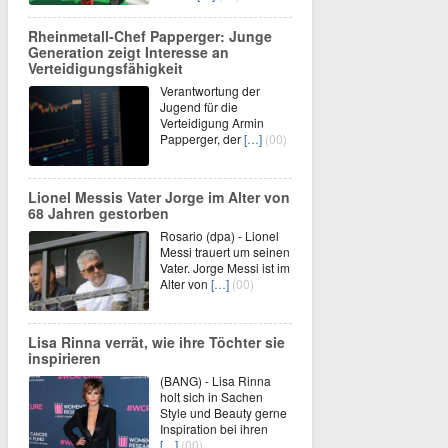
Rheinmetall-Chef Papperger: Junge
Generation zeigt Interesse an
Verteidigungsfähigkeit
Verantwortung der
Jugend für die
Verteidigung Armin
Papperger, der
[…]
(00)
Lionel Messis Vater Jorge im Alter von
68 Jahren gestorben
Rosario (dpa) - Lionel
Messi trauert um seinen
Vater. Jorge Messi ist im
Alter von
[…]
(00)
Lisa Rinna verrät, wie ihre Töchter sie
inspirieren
(BANG) - Lisa Rinna
holt sich in Sachen
Style und Beauty gerne
Inspiration bei ihren
[…]
(00)