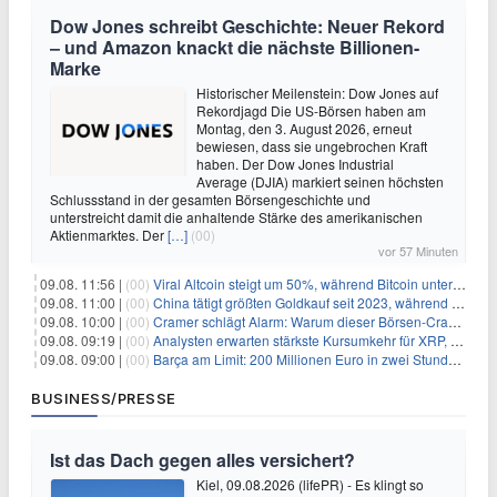
Dow Jones schreibt Geschichte: Neuer Rekord
– und Amazon knackt die nächste Billionen-
Marke
Historischer Meilenstein: Dow Jones auf
Rekordjagd Die US-Börsen haben am
Montag, den 3. August 2026, erneut
bewiesen, dass sie ungebrochen Kraft
haben. Der Dow Jones Industrial
Average (DJIA) markiert seinen höchsten
Schlussstand in der gesamten Börsengeschichte und
unterstreicht damit die anhaltende Stärke des amerikanischen
Aktienmarktes. Der
[…]
(00)
vor 57 Minuten
09.08. 11:56 |
(00)
Viral Altcoin steigt um 50%, während Bitcoin unter $65.000 fällt
09.08. 11:00 |
(00)
China tätigt größten Goldkauf seit 2023, während Goldpreis um 8% steigt
09.08. 10:00 |
(00)
Cramer schlägt Alarm: Warum dieser Börsen-Crash die beste Einstiegschance seit Monaten ist
09.08. 09:19 |
(00)
Analysten erwarten stärkste Kursumkehr für XRP, während Polymarket skeptisch bleibt
09.08. 09:00 |
(00)
Barça am Limit: 200 Millionen Euro in zwei Stunden – warum dieser Schuldentrip hochgefährlich wird
BUSINESS/PRESSE
Ist das Dach gegen alles versichert?
Kiel, 09.08.2026 (lifePR) - Es klingt so