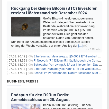
Rückgang bei kleinen Bitcoin (BTC) Investoren
erreicht Höchststand seit Dezember 2024
Große Bitcoin-Investoren, sogenannte
Wale und Haie, erhöhen weiterhin ihre
Bestände, während die Kryptowährung
im Bereich von $63.000 bis $65.000
gehandelt wird. Dies geht aus den
neuesten Daten von Santiment hervor.
Der Trend zur Akkumulation hat sich seit dem letzten Bericht
Anfang der Woche verstärkt, der einen Anstieg der
[…]
(00)
vor 1 Stunde
07.08. 20:12 |
(00)
Ethereum auf dem Weg zu $5.000? ETH erobert wichtige Marke zurück, während Institutionen weiter akkumulieren
07.08. 18:39 |
(00)
Pi Network (PI) fällt um 5% täglich, doch die Community bleibt optimistisch
07.08. 18:00 |
(00)
Schwacher Yen zwingt USA zur Intervention: Das größte Risiko seit 15 Jahren
07.08. 17:13 |
(00)
Ethereum-Kursanalyse: Kann ETH die Widerstände der gleitenden Durchschnitte überwinden?
07.08. 17:00 |
(00)
Schock im Portemonnaie: Darum kostet das Alter deutlich mehr als Sie denken
BUSINESS/PRESSE
Endspurt für den B2Run Berlin:
Anmeldeschluss am 26. August
Berlin, 07.08.2026 (lifePR) - Für den
B2Run Berlin am 16. September 2026