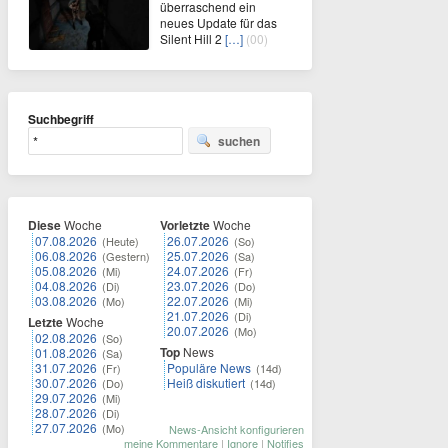
überraschend ein
neues Update für das
Silent Hill 2
[…]
(00)
Suchbegriff
suchen
Diese
Woche
Vorletzte
Woche
07.08.2026
26.07.2026
(Heute)
(So)
06.08.2026
25.07.2026
(Gestern)
(Sa)
05.08.2026
24.07.2026
(Mi)
(Fr)
04.08.2026
23.07.2026
(Di)
(Do)
03.08.2026
22.07.2026
(Mo)
(Mi)
21.07.2026
(Di)
Letzte
Woche
20.07.2026
(Mo)
02.08.2026
(So)
Top
News
01.08.2026
(Sa)
31.07.2026
Populäre News
(Fr)
(14d)
30.07.2026
Heiß diskutiert
(Do)
(14d)
29.07.2026
(Mi)
28.07.2026
(Di)
27.07.2026
(Mo)
News-Ansicht konfigurieren
meine Kommentare
|
Ignore
|
Notifies