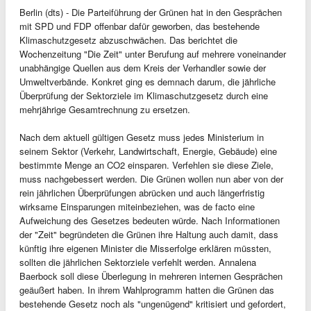
Berlin (dts) - Die Parteiführung der Grünen hat in den Gesprächen
mit SPD und FDP offenbar dafür geworben, das bestehende
Klimaschutzgesetz abzuschwächen. Das berichtet die
Wochenzeitung "Die Zeit" unter Berufung auf mehrere voneinander
unabhängige Quellen aus dem Kreis der Verhandler sowie der
Umweltverbände. Konkret ging es demnach darum, die jährliche
Überprüfung der Sektorziele im Klimaschutzgesetz durch eine
mehrjährige Gesamtrechnung zu ersetzen.
Nach dem aktuell gültigen Gesetz muss jedes Ministerium in
seinem Sektor (Verkehr, Landwirtschaft, Energie, Gebäude) eine
bestimmte Menge an CO2 einsparen. Verfehlen sie diese Ziele,
muss nachgebessert werden. Die Grünen wollen nun aber von der
rein jährlichen Überprüfungen abrücken und auch längerfristig
wirksame Einsparungen miteinbeziehen, was de facto eine
Aufweichung des Gesetzes bedeuten würde. Nach Informationen
der "Zeit" begründeten die Grünen ihre Haltung auch damit, dass
künftig ihre eigenen Minister die Misserfolge erklären müssten,
sollten die jährlichen Sektorziele verfehlt werden. Annalena
Baerbock soll diese Überlegung in mehreren internen Gesprächen
geäußert haben. In ihrem Wahlprogramm hatten die Grünen das
bestehende Gesetz noch als "ungenügend" kritisiert und gefordert,