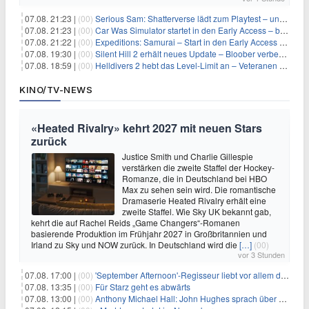
07.08. 21:23 |
(00)
Serious Sam: Shatterverse lädt zum Playtest – und erscheint schon bald!
07.08. 21:23 |
(00)
Car Was Simulator startet in den Early Access – bald gehts los!
07.08. 21:22 |
(00)
Expeditions: Samurai – Start in den Early Access ab heute im feudalen Japan
07.08. 19:30 |
(00)
Silent Hill 2 erhält neues Update – Bloober verbessert Grafik und Performance
07.08. 18:59 |
(00)
Helldivers 2 hebt das Level-Limit an – Veteranen können endlich weiter aufsteigen
KINO/TV-NEWS
«Heated Rivalry» kehrt 2027 mit neuen Stars
zurück
Justice Smith und Charlie Gillespie
verstärken die zweite Staffel der Hockey-
Romanze, die in Deutschland bei HBO
Max zu sehen sein wird. Die romantische
Dramaserie Heated Rivalry erhält eine
zweite Staffel. Wie Sky UK bekannt gab,
kehrt die auf Rachel Reids „Game Changers“-Romanen
basierende Produktion im Frühjahr 2027 in Großbritannien und
Irland zu Sky und NOW zurück. In Deutschland wird die
[…]
(00)
vor 3 Stunden
07.08. 17:00 |
(00)
'September Afternoon'-Regisseur liebt vor allem die 'Banalität' in seinen Filmen
07.08. 13:35 |
(00)
Für Starz geht es abwärts
07.08. 13:00 |
(00)
Anthony Michael Hall: John Hughes sprach über eine Fortsetzung von 'The Breakfast Club'