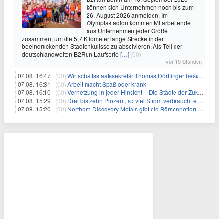
können sich Unternehmen noch bis zum
26. August 2026 anmelden. Im
Olympiastadion kommen Mitarbeitende
aus Unternehmen jeder Größe
zusammen, um die 5,7 Kilometer lange Strecke in der
beeindruckenden Stadionkulisse zu absolvieren. Als Teil der
deutschlandweiten B2Run Laufserie
[…]
(00)
vor 10 Stunden
07.08. 16:47 |
(00)
Wirtschaftsstaatssekretär Thomas Dörflinger besucht Handwerksbetrieb im Kammerbezirk Freiburg
07.08. 16:31 |
(00)
Arbeit macht Spaß oder krank
07.08. 16:10 |
(00)
Vernetzung in jeder Hinsicht – Die Städte der Zukunft sind grün-blau
07.08. 15:29 |
(00)
Drei bis zehn Prozent, so viel Strom verbraucht ein Aufzug im Gebäude
07.08. 15:20 |
(00)
Northern Discovery Metals gibt die Börsennotierung an der Frankfurter Wertpapierbörse bekannt