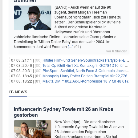
Aufhören
(BANG) - Auch wenn er auf die 90
zugeht, denkt Morgan Freeman
überhaupt nicht daran, sich zur Ruhe zu
setzen. Der Schauspieler blickt auf eine
äußerst erfolgreiche Karriere in
Hollywood zurück und übernahm
zahlreiche ikonische Rollen – darunter seine Oscar-prämierte
Darstellung in 'Million Dollar Baby' aus dem Jahr 2004. Im
kommenden Juni wird Freeman
[…]
(01)
vor 6 Stunden
07.08. 21:11 |
(00)
Hitster Film- und Serien-Soundtracks Partyspiel-Erweiterung für 6,99€
07.08. 20:46 |
(00)
Tefal OptiGrill 4in1 XL Kontaktgrill GC784D10 für 239,99€
07.08. 20:31 |
(00)
PickSport: Schöffel, North Face & Columbia Jacken ab 39,60€
07.08. 18:45 |
(01)
Monopoly Harry Potter Edition Brettspiel für 22,77€
07.08. 18:22 |
(01)
Makita DMP180Z Akku-Kompressor 18 V für 48,61€
IT-NEWS
Influencerin Sydney Towle mit 26 an Krebs
gestorben
New York (dpa) - Die amerikanische
Influencerin Sydney Towle ist im Alter von
26 Jahren an den Folgen einer
Krebserkrankung gestorben. «Sie hat