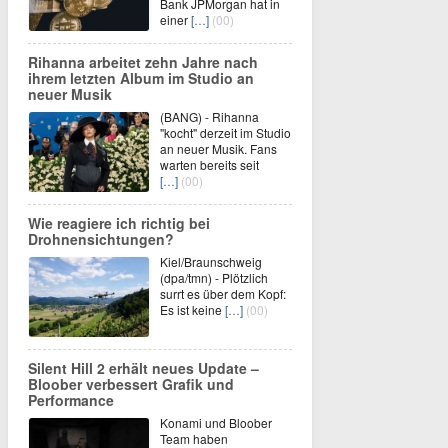
Bank JPMorgan hat in
einer
[…]
(00)
Rihanna arbeitet zehn Jahre nach
ihrem letzten Album im Studio an
neuer Musik
(BANG) - Rihanna
"kocht" derzeit im Studio
an neuer Musik. Fans
warten bereits seit
[…]
(00)
Wie reagiere ich richtig bei
Drohnensichtungen?
Kiel/Braunschweig
(dpa/tmn) - Plötzlich
surrt es über dem Kopf:
Es ist keine
[…]
(00)
Silent Hill 2 erhält neues Update –
Bloober verbessert Grafik und
Performance
Konami und Bloober
Team haben