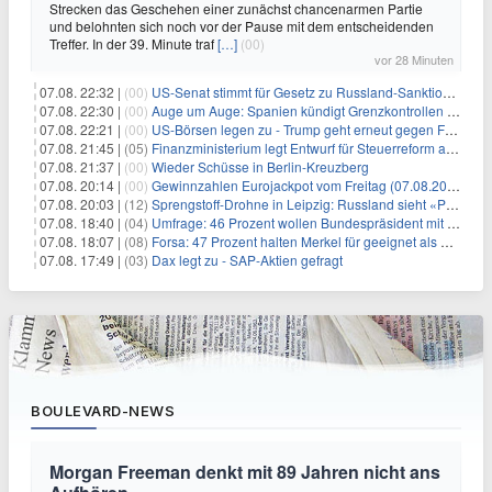
Strecken das Geschehen einer zunächst chancenarmen Partie
und belohnten sich noch vor der Pause mit dem entscheidenden
Treffer. In der 39. Minute traf
[…]
(00)
vor 28 Minuten
07.08. 22:32 |
(00)
US-Senat stimmt für Gesetz zu Russland-Sanktionen
07.08. 22:30 |
(00)
Auge um Auge: Spanien kündigt Grenzkontrollen zu Italien an
07.08. 22:21 |
(00)
US-Börsen legen zu - Trump geht erneut gegen Fed-Gouverneurin vor
07.08. 21:45 |
(05)
Finanzministerium legt Entwurf für Steuerreform ab 2027 vor
07.08. 21:37 |
(00)
Wieder Schüsse in Berlin-Kreuzberg
07.08. 20:14 |
(00)
Gewinnzahlen Eurojackpot vom Freitag (07.08.2026)
07.08. 20:03 |
(12)
Sprengstoff-Drohne in Leipzig: Russland sieht «Provokation»
07.08. 18:40 |
(04)
Umfrage: 46 Prozent wollen Bundespräsident mit Politik-Erfahrung
07.08. 18:07 |
(08)
Forsa: 47 Prozent halten Merkel für geeignet als Bundespräsidentin
07.08. 17:49 |
(03)
Dax legt zu - SAP-Aktien gefragt
BOULEVARD-NEWS
Morgan Freeman denkt mit 89 Jahren nicht ans