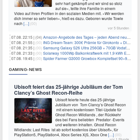
sehr hart gekämpft und wir sind so stolz
auf sie», teilte ihre Familie in einem
Video auf ihren Profilen in den sozialen Medien mit. «Wir werden
dich immer so sehr lieben», hieß es dazu. Geboren wurde Towle
nach
[…]
(00)
vor 5 Stunden
07.08. 22:15 |
(04)
Amazon-Angebote des Tages – jeden Abend neue Deals zum Stöbern
07.08. 21:55 |
(00)
ING Dream-Team: 300€ Prämie für Girokonto + Direkt-Depot
07.08. 21:35 |
(00)
Samsung Galaxy S26 Ultra 256GB + 70GB Vodafone-Netz für 34,99€/Monat (effektiv 4,74€/Monat)
07.08. 21:33 |
(00)
Solarway 1000Wp Balkonkraftwerk mit 1,9 kWh EcoFlow-Speicher für 719€ + 30€ Filial-Gutschein
07.08. 19:45 |
(00)
Spider Farmer G3000 Growbox-Komplettset 90×90×180 cm für 379,99€
GAMING-NEWS
Ubisoft feiert das 25-jährige Jubiläum der Tom
Clancy’s Ghost Recon-Reihe
Ubisoft feierte heute das 25-jährige
Jubiläum von Tom Clancy’s Ghost Recon
mit einem kostenlosen Titel-Update für
Ghost Recon Wildlands , der Rückkehr
des bei Fans beliebten Predator -Events
und weiteren Inhalten. Ghost Recon
Wildlands: Last Rites ist ab sofort kostenlos über Ubisoft+, für
PlayStation5, PlayStation4, Xbox Series X|S, Xbox One
[…]
(00)
vor 1 Stunde