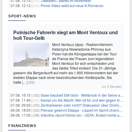
07.08. 12:15 |
(00)
«Madden» startet im November
07.08. 12:12 |
(00)
Prime Video setzt auf neue K-Romanze
SPORT-NEWS
Polnische Fahrerin siegt am Mont Ventoux und
holt Tour-Gelb
Mont Ventoux (dpa) - Radrennfahrerin
Katarzyna Niewiadoma-Phinney aus
Polen hat die Königsetappe bei der Tour
de France der Frauen zum legendären
Mont Ventoux für sich entschieden und
das Gelbe Trikot erobert. Die 31-Jährige
gewann die Bergankunft auf mehr als 1.900 Höhenmetern bei der
siebten Etappe nach einer beeindruckenden Kletterpartie. Sie
hatte
[…]
(02)
vor 5 Stunden
07.08. 16:15 |
(02)
Gose bejubelt EM-Gold - Wellbrock in der Seine ausgebremst
07.08. 11:46 |
(00)
Kampf um die Macht: Wer ist für und wer gegen Infantino?
07.08. 09:50 |
(03)
Zentralisieren oder nicht? Diskussion über Drohnenabwehr
06.08. 18:00 |
(02)
Pienaar gewinnt Etappe - Lippert im Sprint chancenlos
06.08. 17:05 |
(08)
Infantino räumt Fehler ein - UEFA: Ändert nichts an Boykott
FINANZNEWS