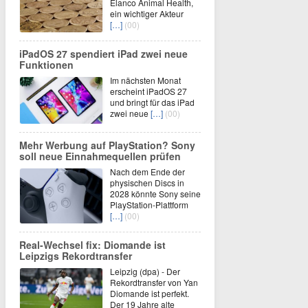
Elanco Animal Health,
ein wichtiger Akteur
[…]
(00)
iPadOS 27 spendiert iPad zwei neue
Funktionen
Im nächsten Monat
erscheint iPadOS 27
und bringt für das iPad
zwei neue
[…]
(00)
Mehr Werbung auf PlayStation? Sony
soll neue Einnahmequellen prüfen
Nach dem Ende der
physischen Discs in
2028 könnte Sony seine
PlayStation-Plattform
[…]
(00)
Real-Wechsel fix: Diomande ist
Leipzigs Rekordtransfer
Leipzig (dpa) - Der
Rekordtransfer von Yan
Diomande ist perfekt.
Der 19 Jahre alte