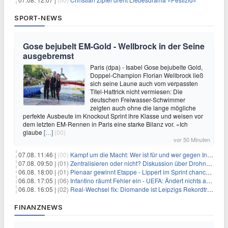
SPORT-NEWS
Gose bejubelt EM-Gold - Wellbrock in der Seine
ausgebremst
Paris (dpa) - Isabel Gose bejubelte Gold,
Doppel-Champion Florian Wellbrock ließ
sich seine Laune auch vom verpassten
Titel-Hattrick nicht vermiesen: Die
deutschen Freiwasser-Schwimmer
zeigten auch ohne die lange mögliche
perfekte Ausbeute im Knockout Sprint ihre Klasse und weisen vor
dem letzten EM-Rennen in Paris eine starke Bilanz vor. «Ich
glaube
[…]
(00)
vor 50 Minuten
07.08. 11:46 |
(00)
Kampf um die Macht: Wer ist für und wer gegen Infantino?
07.08. 09:50 |
(01)
Zentralisieren oder nicht? Diskussion über Drohnenabwehr
06.08. 18:00 |
(01)
Pienaar gewinnt Etappe - Lippert im Sprint chancenlos
06.08. 17:05 |
(06)
Infantino räumt Fehler ein - UEFA: Ändert nichts an Boykott
06.08. 16:05 |
(02)
Real-Wechsel fix: Diomande ist Leipzigs Rekordtransfer
FINANZNEWS