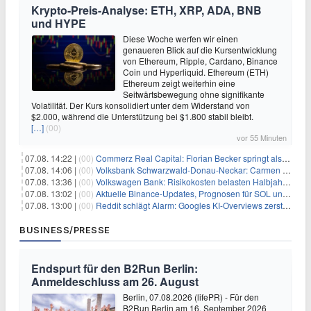
Krypto-Preis-Analyse: ETH, XRP, ADA, BNB
und HYPE
Diese Woche werfen wir einen
genaueren Blick auf die Kursentwicklung
von Ethereum, Ripple, Cardano, Binance
Coin und Hyperliquid. Ethereum (ETH)
Ethereum zeigt weiterhin eine
Seitwärtsbewegung ohne signifikante
Volatilität. Der Kurs konsolidiert unter dem Widerstand von
$2.000, während die Unterstützung bei $1.800 stabil bleibt.
[…]
(00)
vor 55 Minuten
07.08. 14:22 |
(00)
Commerz Real Capital: Florian Becker springt als Leiter ein
07.08. 14:06 |
(00)
Volksbank Schwarzwald-Donau-Neckar: Carmen Wedam übernimmt Aufsichtsratsvorsitz
07.08. 13:36 |
(00)
Volkswagen Bank: Risikokosten belasten Halbjahresergebnis
07.08. 13:02 |
(00)
Aktuelle Binance-Updates, Prognosen für SOL und DOGE: Zusammenfassung vom 7. August
07.08. 13:00 |
(00)
Reddit schlägt Alarm: Googles KI-Overviews zerstören das Traffic-Geschäftsmodell
BUSINESS/PRESSE
Endspurt für den B2Run Berlin:
Anmeldeschluss am 26. August
Berlin, 07.08.2026 (lifePR) - Für den
B2Run Berlin am 16. September 2026