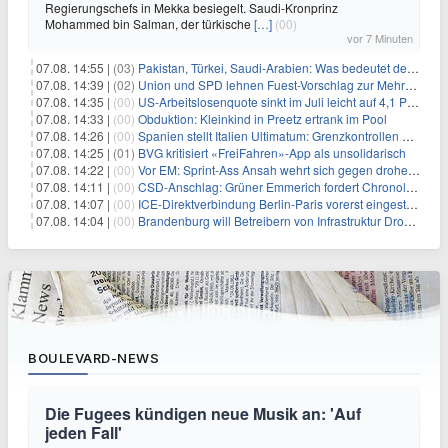
Regierungschefs in Mekka besiegelt. Saudi-Kronprinz
Mohammed bin Salman, der türkische
[…]
(00)
vor 7 Minuten
07.08. 14:55 |
(03)
Pakistan, Türkei, Saudi-Arabien: Was bedeutet der neue Pakt?
07.08. 14:39 |
(02)
Union und SPD lehnen Fuest-Vorschlag zur Mehrwertsteuer ab
07.08. 14:35 |
(00)
US-Arbeitslosenquote sinkt im Juli leicht auf 4,1 Prozent
07.08. 14:33 |
(00)
Obduktion: Kleinkind in Preetz ertrank im Pool
07.08. 14:26 |
(00)
Spanien stellt Italien Ultimatum: Grenzkontrollen beenden
07.08. 14:25 |
(01)
BVG kritisiert «FreiFahren»-App als unsolidarisch
07.08. 14:22 |
(00)
Vor EM: Sprint-Ass Ansah wehrt sich gegen drohende Sperre
07.08. 14:11 |
(00)
CSD-Anschlag: Grüner Emmerich fordert Chronologie von Dobrindt
07.08. 14:07 |
(00)
ICE-Direktverbindung Berlin-Paris vorerst eingestellt
07.08. 14:04 |
(00)
Brandenburg will Betreibern von Infrastruktur Drohnenabwehr erlauben
BOULEVARD-NEWS
Die Fugees kündigen neue Musik an: 'Auf
jeden Fall'