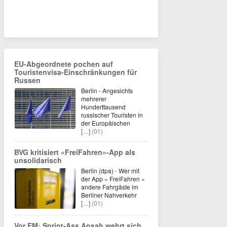
EU-Abgeordnete pochen auf
Touristenvisa-Einschränkungen für
Russen
Berlin - Angesichts
mehrerer
Hunderttausend
russischer Touristen in
der Europäischen
[…]
(01)
BVG kritisiert «FreiFahren»-App als
unsolidarisch
Berlin (dpa) - Wer mit
der App « FreiFahren »
andere Fahrgäste im
Berliner Nahverkehr
[…]
(01)
Vor EM: Sprint-Ass Ansah wehrt sich