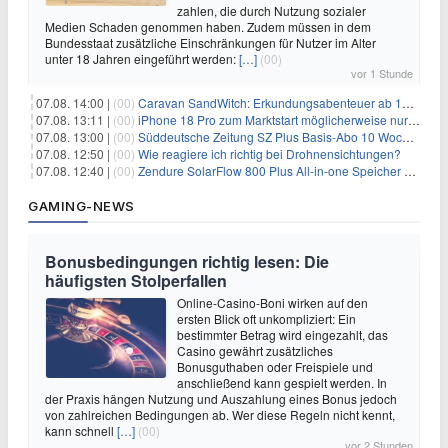
zahlen, die durch Nutzung sozialer
Medien Schaden genommen haben. Zudem müssen in dem
Bundesstaat zusätzliche Einschränkungen für Nutzer im Alter
unter 18 Jahren eingeführt werden:
[…]
(00)
vor 1 Stunde
07.08. 14:00 |
(00)
Caravan SandWitch: Erkundungsabenteuer ab 13.08. gratis im Epic Games Store
07.08. 13:11 |
(00)
iPhone 18 Pro zum Marktstart möglicherweise nur begrenzt verfügbar
07.08. 13:00 |
(00)
Süddeutsche Zeitung SZ Plus Basis-Abo 10 Wochen für 10€
07.08. 12:50 |
(00)
Wie reagiere ich richtig bei Drohnensichtungen?
07.08. 12:40 |
(00)
Zendure SolarFlow 800 Plus All-in-one Speicher + Zusatzspeicher AB2000L für 618,96€ – 3,84kWh fürs Balkonkraftwerk
GAMING-NEWS
Bonusbedingungen richtig lesen: Die
häufigsten Stolperfallen
Online-Casino-Boni wirken auf den
ersten Blick oft unkompliziert: Ein
bestimmter Betrag wird eingezahlt, das
Casino gewährt zusätzliches
Bonusguthaben oder Freispiele und
anschließend kann gespielt werden. In
der Praxis hängen Nutzung und Auszahlung eines Bonus jedoch
von zahlreichen Bedingungen ab. Wer diese Regeln nicht kennt,
kann schnell
[…]
(00)
vor 2 Stunden