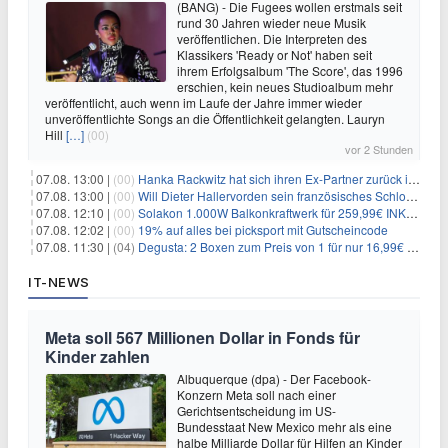
(BANG) - Die Fugees wollen erstmals seit
rund 30 Jahren wieder neue Musik
veröffentlichen. Die Interpreten des
Klassikers 'Ready or Not' haben seit
ihrem Erfolgsalbum 'The Score', das 1996
erschien, kein neues Studioalbum mehr
veröffentlicht, auch wenn im Laufe der Jahre immer wieder
unveröffentlichte Songs an die Öffentlichkeit gelangten. Lauryn
Hill
[…]
(00)
vor 2 Stunden
07.08. 13:00 |
(00)
Hanka Rackwitz hat sich ihren Ex-Partner zurück ins Haus geholt
07.08. 13:00 |
(00)
Will Dieter Hallervorden sein französisches Schloss verkaufen?
07.08. 12:10 |
(00)
Solakon 1.000W Balkonkraftwerk für 259,99€ INKL. VERSAND! 800W Wechselrichter, bifazial
07.08. 12:02 |
(00)
19% auf alles bei picksport mit Gutscheincode
07.08. 11:30 |
(04)
Degusta: 2 Boxen zum Preis von 1 für nur 16,99€ inkl. Versand
IT-NEWS
Meta soll 567 Millionen Dollar in Fonds für
Kinder zahlen
Albuquerque (dpa) - Der Facebook-
Konzern Meta soll nach einer
Gerichtsentscheidung im US-
Bundesstaat New Mexico mehr als eine
halbe Milliarde Dollar für Hilfen an Kinder