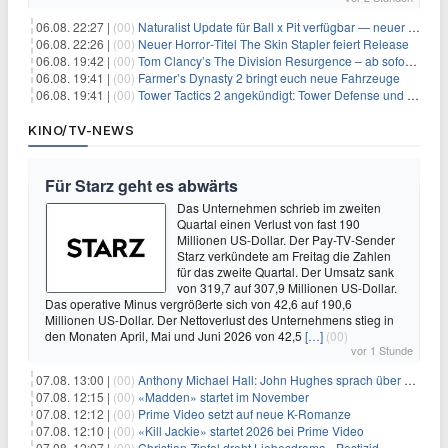
06.08. 22:27 |
(00)
Naturalist Update für Ball x Pit verfügbar — neuer Content auf allen Plattformen
06.08. 22:26 |
(00)
Neuer Horror‑Titel The Skin Stapler feiert Release
06.08. 19:42 |
(00)
Tom Clancy’s The Division Resurgence – ab sofort für euch verfügbar
06.08. 19:41 |
(00)
Farmer’s Dynasty 2 bringt euch neue Fahrzeuge
06.08. 19:41 |
(00)
Tower Tactics 2 angekündigt: Tower Defense und Deckbuilding Kombo kehrt zurück
KINO/TV-NEWS
Für Starz geht es abwärts
Das Unternehmen schrieb im zweiten
Quartal einen Verlust von fast 190
Millionen US-Dollar. Der Pay-TV-Sender
Starz verkündete am Freitag die Zahlen
für das zweite Quartal. Der Umsatz sank
von 319,7 auf 307,9 Millionen US-Dollar.
Das operative Minus vergrößerte sich von 42,6 auf 190,6
Millionen US-Dollar. Der Nettoverlust des Unternehmens stieg in
den Monaten April, Mai und Juni 2026 von 42,5
[…]
(00)
vor 1 Stunde
07.08. 13:00 |
(00)
Anthony Michael Hall: John Hughes sprach über eine Fortsetzung von 'The Breakfast Club'
07.08. 12:15 |
(00)
«Madden» startet im November
07.08. 12:12 |
(00)
Prime Video setzt auf neue K-Romanze
07.08. 12:10 |
(00)
«Kill Jackie» startet 2026 bei Prime Video
07.08. 12:07 |
(00)
Christian Zipfel dreht Liebesdrama «Pestizid»