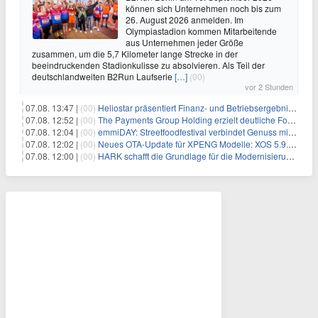
können sich Unternehmen noch bis zum
26. August 2026 anmelden. Im
Olympiastadion kommen Mitarbeitende
aus Unternehmen jeder Größe
zusammen, um die 5,7 Kilometer lange Strecke in der
beeindruckenden Stadionkulisse zu absolvieren. Als Teil der
deutschlandweiten B2Run Laufserie
[…]
(00)
vor 2 Stunden
07.08. 13:47 |
(00)
Heliostar präsentiert Finanz- und Betriebsergebnis für das zweite Quartal 2026 mit Goldproduktion und Barreserven in Rekordhöhe
07.08. 12:52 |
(00)
The Payments Group Holding erzielt deutliche Fortschritte bei ihren AI-Projekten
07.08. 12:04 |
(00)
emmiDAY: Streetfoodfestival verbindet Genuss mit Engagement gegen Brustkrebs
07.08. 12:02 |
(00)
Neues OTA-Update für XPENG Modelle: XOS 5.9.5 erweitert Sicherheits-, Lade- und Komfortfunktionen
07.08. 12:00 |
(00)
HARK schafft die Grundlage für die Modernisierung seiner IBM i-Anwendungen