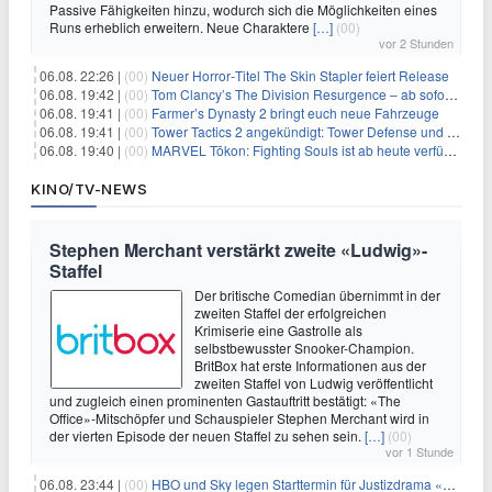
Passive Fähigkeiten hinzu, wodurch sich die Möglichkeiten eines
Runs erheblich erweitern. Neue Charaktere
[…]
(00)
vor 2 Stunden
06.08. 22:26 |
(00)
Neuer Horror‑Titel The Skin Stapler feiert Release
06.08. 19:42 |
(00)
Tom Clancy’s The Division Resurgence – ab sofort für euch verfügbar
06.08. 19:41 |
(00)
Farmer’s Dynasty 2 bringt euch neue Fahrzeuge
06.08. 19:41 |
(00)
Tower Tactics 2 angekündigt: Tower Defense und Deckbuilding Kombo kehrt zurück
06.08. 19:40 |
(00)
MARVEL Tōkon: Fighting Souls ist ab heute verfügbar
KINO/TV-NEWS
Stephen Merchant verstärkt zweite «Ludwig»-
Staffel
Der britische Comedian übernimmt in der
zweiten Staffel der erfolgreichen
Krimiserie eine Gastrolle als
selbstbewusster Snooker-Champion.
BritBox hat erste Informationen aus der
zweiten Staffel von Ludwig veröffentlicht
und zugleich einen prominenten Gastauftritt bestätigt: «The
Office»-Mitschöpfer und Schauspieler Stephen Merchant wird in
der vierten Episode der neuen Staffel zu sehen sein.
[…]
(00)
vor 1 Stunde
06.08. 23:44 |
(00)
HBO und Sky legen Starttermin für Justizdrama «War» fest