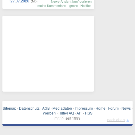
27.07.2026
(Mo)
News-Ansicht konfigurieren
meine Kommentare
|
Ignore
|
Notifies
Sitemap
·
Datenschutz
·
AGB
·
Mediadaten
·
Impressum
·
Home
·
Forum
·
News
·
Werben
·
Hilfe/FAQ
·
API
·
RSS
♡
mit
seit 1999
▲
nach oben