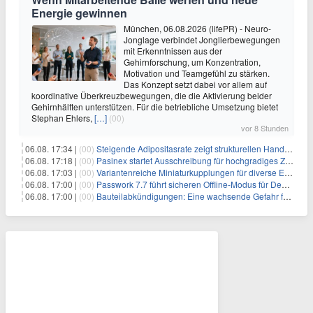
Energie gewinnen
München, 06.08.2026 (lifePR) - Neuro-
Jonglage verbindet Jonglierbewegungen
mit Erkenntnissen aus der
Gehirnforschung, um Konzentration,
Motivation und Teamgefühl zu stärken.
Das Konzept setzt dabei vor allem auf
koordinative Überkreuzbewegungen, die die Aktivierung beider
Gehirnhälften unterstützen. Für die betriebliche Umsetzung bietet
Stephan Ehlers,
[…]
(00)
vor 8 Stunden
06.08. 17:34 |
(00)
Steigende Adipositasrate zeigt strukturellen Handlungsbedarf bei der Ernährung schulpflichtiger Kinder
06.08. 17:18 |
(00)
Pasinex startet Ausschreibung für hochgradiges Zinksulfidkonzentrat mit Germanium- und Silbergehalten und stellt ein Betriebsupdate bereit
06.08. 17:03 |
(00)
Variantenreiche Miniaturkupplungen für diverse Einsatzbereiche
06.08. 17:00 |
(00)
Passwork 7.7 führt sicheren Offline-Modus für Desktop- und Mobile-Apps ein
06.08. 17:00 |
(00)
Bauteilabkündigungen: Eine wachsende Gefahr für industrielle Elektroniksysteme