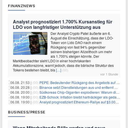
FINANZNEWS
Analyst prognostiziert 1.700% Kursanstieg für
LDO von langfristiger Unterstützung aus
Der Analyst Crypto Patel äußerte am 6.
August die Einschätzung, dass der LDO-
Token von Lido DAO nach einem
Rückgang von fast 94% gegenüber
seinem bisherigen Allzeithoch um mehr
als 1.700% steigen könnte. Der
Marktbeobachter sieht LDO in einer hochriskanten
Akkumulationszone, warnt jedoch, dass die bärische Struktur des
Tokens bestehen bleibt, bis
[…]
(00)
vor 1 Stunde
06.08. 21:53 |
(00)
PEPE: Bedeutender Rückgang des Angebots auf Börsen – Was kommt als Nächstes?
06.08. 20:28 |
(00)
Binance setzt Dienstleistungen aus und entfernt mehrere Krypto-Paare: Wer ist betroffen?
06.08. 20:00 |
(00)
Südkoreas Chip-Giganten explodieren: Warum dieser Rekord-Tag die KI-Branche erschüttert
06.08. 19:00 |
(00)
EZB-Schock: Inflation bleibt hartnäckiger als gedacht – 2027 wird zum kritischen Test
06.08. 19:00 |
(00)
Analyst prognostiziert Ethereum-Rallye auf $3.000 nach entscheidendem On-Chain-Ausbruch
BUSINESS/PRESSE
Wenn Mitarbeitende Bälle werfen und neue