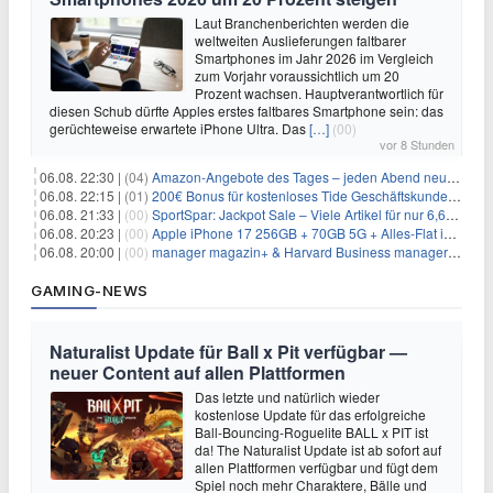
Laut Branchenberichten werden die
weltweiten Auslieferungen faltbarer
Smartphones im Jahr 2026 im Vergleich
zum Vorjahr voraussichtlich um 20
Prozent wachsen. Hauptverantwortlich für
diesen Schub dürfte Apples erstes faltbares Smartphone sein: das
gerüchteweise erwartete iPhone Ultra. Das
[…]
(00)
vor 8 Stunden
06.08. 22:30 |
(04)
Amazon-Angebote des Tages – jeden Abend neue Deals zum Stöbern
06.08. 22:15 |
(01)
200€ Bonus für kostenloses Tide Geschäftskundenkonto
06.08. 21:33 |
(00)
SportSpar: Jackpot Sale – Viele Artikel für nur 6,66€ – nur 48 Stunden
06.08. 20:23 |
(00)
Apple iPhone 17 256GB + 70GB 5G + Alles-Flat im Vodafone-Netz für 34,99€/Monat – eff. 4,65€/Monat
06.08. 20:00 |
(00)
manager magazin+ & Harvard Business manager+ Digital-Kombi-Abo 1 Monat kostenlos
GAMING-NEWS
Naturalist Update für Ball x Pit verfügbar —
neuer Content auf allen Plattformen
Das letzte und natürlich wieder
kostenlose Update für das erfolgreiche
Ball-Bouncing-Roguelite BALL x PIT ist
da! The Naturalist Update ist ab sofort auf
allen Plattformen verfügbar und fügt dem
Spiel noch mehr Charaktere, Bälle und