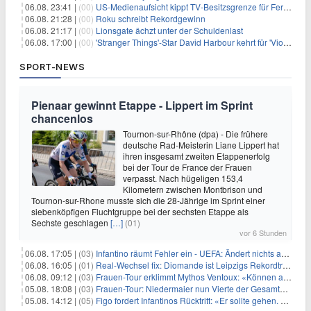
06.08. 23:41 |
(00)
US-Medienaufsicht kippt TV-Besitzsgrenze für Fernsehsender
06.08. 21:28 |
(00)
Roku schreibt Rekordgewinn
06.08. 21:17 |
(00)
Lionsgate ächzt unter der Schuldenlast
06.08. 17:00 |
(00)
'Stranger Things'-Star David Harbour kehrt für 'Violent Night 2' zurück – Kristen Bell stößt zur Besetzung
SPORT-NEWS
Pienaar gewinnt Etappe - Lippert im Sprint
chancenlos
Tournon-sur-Rhône (dpa) - Die frühere
deutsche Rad-Meisterin Liane Lippert hat
ihren insgesamt zweiten Etappenerfolg
bei der Tour de France der Frauen
verpasst. Nach hügeligen 153,4
Kilometern zwischen Montbrison und
Tournon-sur-Rhone musste sich die 28-Jährige im Sprint einer
siebenköpfigen Fluchtgruppe bei der sechsten Etappe als
Sechste geschlagen
[…]
(01)
vor 6 Stunden
06.08. 17:05 |
(03)
Infantino räumt Fehler ein - UEFA: Ändert nichts an Boykott
06.08. 16:05 |
(01)
Real-Wechsel fix: Diomande ist Leipzigs Rekordtransfer
06.08. 09:12 |
(03)
Frauen-Tour erklimmt Mythos Ventoux: «Können alles schaffen»
05.08. 18:08 |
(03)
Frauen-Tour: Niedermaier nun Vierte der Gesamtwertung
05.08. 14:12 |
(05)
Figo fordert Infantinos Rücktritt: «Er sollte gehen. Jetzt»