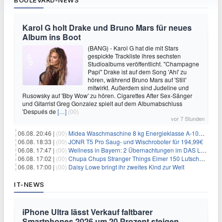
BOULEVARD-NEWS
Karol G holt Drake und Bruno Mars für neues
Album ins Boot
(BANG) - Karol G hat die mit Stars
gespickte Trackliste ihres sechsten
Studioalbums veröffentlicht. "Champagne
Papi" Drake ist auf dem Song 'Ahí' zu
hören, während Bruno Mars auf 'Still'
mitwirkt. Außerdem sind Judeline und
Rusowsky auf 'Bby Wow' zu hören. Cigarettes After Sex-Sänger
und Gitarrist Greg Gonzalez spielt auf dem Albumabschluss
'Después de
[…]
(00)
vor 7 Stunden
06.08. 20:46 |
(00)
Midea Waschmaschine 8 kg Energieklasse A-10% 1400 U/Min für 289,97€
06.08. 18:33 |
(00)
JONR T5 Pro Saug- und Wischroboter für 194,99€
06.08. 17:47 |
(00)
Wellness in Bayern: 2 Übernachtungen im DAS LUDWIG Sports Resort inkl. HP + Wellness ab 174€ p.P.
06.08. 17:02 |
(00)
Chupa Chups Stranger Things Eimer 150 Lutscher für 21,95€
06.08. 17:00 |
(00)
Daisy Lowe bringt ihr zweites Kind zur Welt
IT-NEWS
iPhone Ultra lässt Verkauf faltbarer
Smartphones 2026 um 20 Prozent steigen