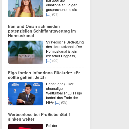
hat über die
emotionalen Folgen
gesprochen, die die
[…]
(01)
Iran und Oman schmieden
potenziellen Schifffahrtsvertrag im
Hormuskanal
Strategische Bedeutung
des Hormuskanals Der
Hormuskanal ist ein
kritischer Engpass,
[…]
(00)
Figo fordert Infantinos Rücktritt: «Er
sollte gehen. Jetzt»
Rabat (dpa) - Der
ehemalige
Weltfußballer Luis Figo
fordert das Ende der
FIFA-
[…]
(05)
Werbeerlöse bei ProSiebenSat.1
sinken weiter
Bei der