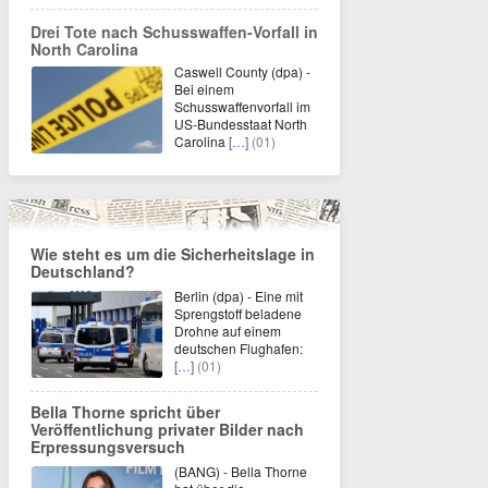
Drei Tote nach Schusswaffen-Vorfall in
North Carolina
Caswell County (dpa) -
Bei einem
Schusswaffenvorfall im
US-Bundesstaat North
Carolina
[…]
(01)
Wie steht es um die Sicherheitslage in
Deutschland?
Berlin (dpa) - Eine mit
Sprengstoff beladene
Drohne auf einem
deutschen Flughafen:
[…]
(01)
Bella Thorne spricht über
Veröffentlichung privater Bilder nach
Erpressungsversuch
(BANG) - Bella Thorne