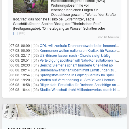
Bundesarbeitsgemeinschaft (BAG)
Wohnungslosenhilfe vor
lebensgefährlichen Folgen für
Obdachlose gewarnt. "Wer auf der Straße
lebt, trägt das höchste Risiko bei Extremhitze", sagte
Geschäftsführerin Sabine Bösing der "Rheinischen Post"
(Freitagausgabe). "Ohne Zugang zu Wasser, Schatten oder
[…]
(00)
vor 48 Minuten
07.08. 00:00 |
(00)
CDU will zentrale Drohnenabwehr beim Innenministerium
07.08. 00:00 |
(00)
Kommunen wollen nationalen Kraftakt für Wasserversorgung
06.08. 22:17 |
(02)
US-Börsen lassen nach - Ölpreis steigt kräftig
06.08. 20:51 |
(01)
Verteidigungspolitiker will Nato-Konsultationen nach Drohnenfund
06.08. 20:33 |
(04)
Bericht: Siemens schafft hunderte Chef-Titel ab
06.08. 20:14 |
(01)
Bundesanwaltschaft übernimmt Ermittlungen zu Drohnenvorfall
06.08. 19:54 |
(06)
Sprengstoff-Drohne in Leipzig: Semtex im Spiel
06.08. 19:20 |
(03)
Warten auf Vereinbarung zu Straße von Hormus
06.08. 18:58 |
(04)
Bilger sieht Restrisiko für Drohnen-Anschläge an Flughäfen
06.08. 18:44 |
(03)
Studie: Wirtschaft droht Milliardenverlust durch Niedrigwasser