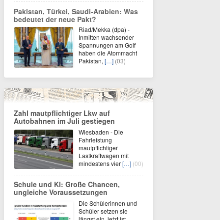
Pakistan, Türkei, Saudi-Arabien: Was
bedeutet der neue Pakt?
Riad/Mekka (dpa) -
Inmitten wachsender
Spannungen am Golf
haben die Atommacht
Pakistan,
[…]
(03)
Zahl mautpflichtiger Lkw auf
Autobahnen im Juli gestiegen
Wiesbaden - Die
Fahrleistung
mautpflichtiger
Lastkraftwagen mit
mindestens vier
[…]
(00)
Schule und KI: Große Chancen,
ungleiche Voraussetzungen
Die Schülerinnen und
Schüler setzen sie
längst ein, jetzt ist