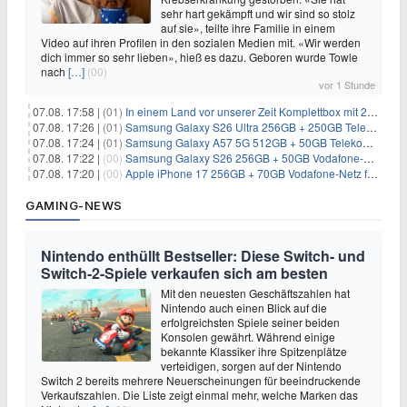
sehr hart gekämpft und wir sind so stolz
auf sie», teilte ihre Familie in einem
Video auf ihren Profilen in den sozialen Medien mit. «Wir werden
dich immer so sehr lieben», hieß es dazu. Geboren wurde Towle
nach
[…]
(00)
vor 1 Stunde
07.08. 17:58 |
(01)
In einem Land vor unserer Zeit Komplettbox mit 27 DVDs für 59,49€
07.08. 17:26 |
(01)
Samsung Galaxy S26 Ultra 256GB + 250GB Telekom-Netz für 34€/Monat (effektiv 5,42€/Monat)
07.08. 17:24 |
(01)
Samsung Galaxy A57 5G 512GB + 50GB Telekom-Netz für 20€/Monat (effektiv 3,33€/Monat)
07.08. 17:22 |
(00)
Samsung Galaxy S26 256GB + 50GB Vodafone-Netz für 19,99€/Monat (effektiv 1,26€/Monat)
07.08. 17:20 |
(00)
Apple iPhone 17 256GB + 70GB Vodafone-Netz für 34,99€/Monat (effektiv 6,41€/Monat)
GAMING-NEWS
Nintendo enthüllt Bestseller: Diese Switch- und
Switch-2-Spiele verkaufen sich am besten
Mit den neuesten Geschäftszahlen hat
Nintendo auch einen Blick auf die
erfolgreichsten Spiele seiner beiden
Konsolen gewährt. Während einige
bekannte Klassiker ihre Spitzenplätze
verteidigen, sorgen auf der Nintendo
Switch 2 bereits mehrere Neuerscheinungen für beeindruckende
Verkaufszahlen. Die Liste zeigt einmal mehr, welche Marken das