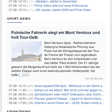
07.08. 12:15 |
(00)
«Madden» startet im November
07.08. 12:12 |
(00)
Prime Video setzt auf neue K-Romanze
07.08. 12:10 |
(00)
«Kill Jackie» startet 2026 bei Prime Video
SPORT-NEWS
Polnische Fahrerin siegt am Mont Ventoux und
holt Tour-Gelb
Mont Ventoux (dpa) - Radrennfahrerin
Katarzyna Niewiadoma-Phinney aus
Polen hat die Königsetappe bei der Tour
de France der Frauen zum legendären
Mont Ventoux für sich entschieden und
das Gelbe Trikot erobert. Die 31-Jährige
gewann die Bergankunft auf mehr als 1.900 Höhenmetern bei der
siebten Etappe nach einer beeindruckenden Kletterpartie. Sie
hatte
[…]
(01)
vor 29 Minuten
07.08. 16:15 |
(01)
Gose bejubelt EM-Gold - Wellbrock in der Seine ausgebremst
07.08. 11:46 |
(00)
Kampf um die Macht: Wer ist für und wer gegen Infantino?
07.08. 09:50 |
(03)
Zentralisieren oder nicht? Diskussion über Drohnenabwehr
06.08. 18:00 |
(02)
Pienaar gewinnt Etappe - Lippert im Sprint chancenlos
06.08. 17:05 |
(08)
Infantino räumt Fehler ein - UEFA: Ändert nichts an Boykott
FINANZNEWS