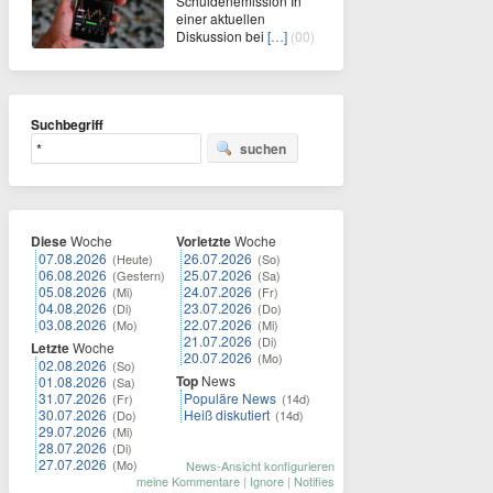
Schuldenemission In
einer aktuellen
Diskussion bei
[…]
(00)
Suchbegriff
suchen
Diese
Woche
Vorletzte
Woche
07.08.2026
26.07.2026
(Heute)
(So)
06.08.2026
25.07.2026
(Gestern)
(Sa)
05.08.2026
24.07.2026
(Mi)
(Fr)
04.08.2026
23.07.2026
(Di)
(Do)
03.08.2026
22.07.2026
(Mo)
(Mi)
21.07.2026
(Di)
Letzte
Woche
20.07.2026
(Mo)
02.08.2026
(So)
Top
News
01.08.2026
(Sa)
31.07.2026
Populäre News
(Fr)
(14d)
30.07.2026
Heiß diskutiert
(Do)
(14d)
29.07.2026
(Mi)
28.07.2026
(Di)
27.07.2026
(Mo)
News-Ansicht konfigurieren
meine Kommentare
|
Ignore
|
Notifies