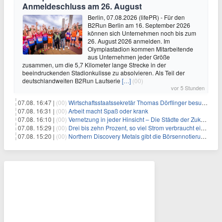
Anmeldeschluss am 26. August
Berlin, 07.08.2026 (lifePR) - Für den
B2Run Berlin am 16. September 2026
können sich Unternehmen noch bis zum
26. August 2026 anmelden. Im
Olympiastadion kommen Mitarbeitende
aus Unternehmen jeder Größe
zusammen, um die 5,7 Kilometer lange Strecke in der
beeindruckenden Stadionkulisse zu absolvieren. Als Teil der
deutschlandweiten B2Run Laufserie
[…]
(00)
vor 5 Stunden
07.08. 16:47 |
(00)
Wirtschaftsstaatssekretär Thomas Dörflinger besucht Handwerksbetrieb im Kammerbezirk Freiburg
07.08. 16:31 |
(00)
Arbeit macht Spaß oder krank
07.08. 16:10 |
(00)
Vernetzung in jeder Hinsicht – Die Städte der Zukunft sind grün-blau
07.08. 15:29 |
(00)
Drei bis zehn Prozent, so viel Strom verbraucht ein Aufzug im Gebäude
07.08. 15:20 |
(00)
Northern Discovery Metals gibt die Börsennotierung an der Frankfurter Wertpapierbörse bekannt