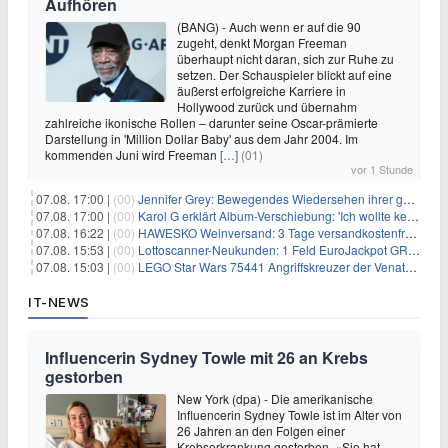
Aufhören
(BANG) - Auch wenn er auf die 90
zugeht, denkt Morgan Freeman
überhaupt nicht daran, sich zur Ruhe zu
setzen. Der Schauspieler blickt auf eine
äußerst erfolgreiche Karriere in
Hollywood zurück und übernahm
zahlreiche ikonische Rollen – darunter seine Oscar-prämierte
Darstellung in 'Million Dollar Baby' aus dem Jahr 2004. Im
kommenden Juni wird Freeman
[…]
(01)
vor 1 Stunde
07.08. 17:00 |
(00)
Jennifer Grey: Bewegendes Wiedersehen ihrer geschiedenen Eltern kurz vor dem Tod ihrer Mutter
07.08. 17:00 |
(00)
Karol G erklärt Album-Verschiebung: 'Ich wollte keine persönliche Situation ausnutzen'
07.08. 16:22 |
(00)
HAWESKO Weinversand: 3 Tage versandkostenfrei bestellen (MBW 25€)
07.08. 15:53 |
(00)
Lottoscanner-Neukunden: 1 Feld EuroJackpot GRATIS spielen
07.08. 15:03 |
(00)
LEGO Star Wars 75441 Angriffskreuzer der Venator-Klasse für 50,25€
IT-NEWS
Influencerin Sydney Towle mit 26 an Krebs
gestorben
New York (dpa) - Die amerikanische
Influencerin Sydney Towle ist im Alter von
26 Jahren an den Folgen einer
Krebserkrankung gestorben. «Sie hat