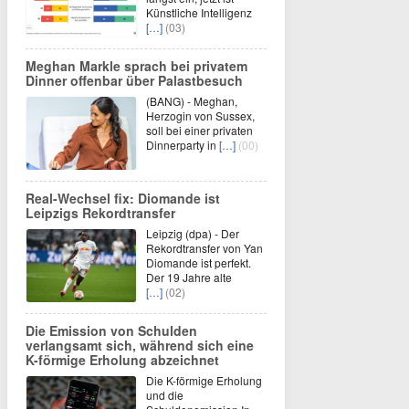
Künstliche Intelligenz
[…]
(03)
Meghan Markle sprach bei privatem
Dinner offenbar über Palastbesuch
(BANG) - Meghan,
Herzogin von Sussex,
soll bei einer privaten
Dinnerparty in
[…]
(00)
Real-Wechsel fix: Diomande ist
Leipzigs Rekordtransfer
Leipzig (dpa) - Der
Rekordtransfer von Yan
Diomande ist perfekt.
Der 19 Jahre alte
[…]
(02)
Die Emission von Schulden
verlangsamt sich, während sich eine
K-förmige Erholung abzeichnet
Die K-förmige Erholung
und die