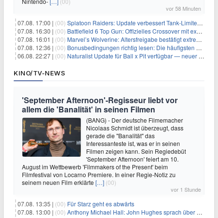
Nintendo-
[…]
(00)
vor 58 Minuten
07.08. 17:00 |
(00)
Splatoon Raiders: Update verbessert Tank-Limiter und behebt Bugs
07.08. 16:30 |
(00)
Battlefield 6 Top Gun: Offizielles Crossover mit exklusiven Inhalten angekündigt
07.08. 16:01 |
(00)
Marvel’s Wolverine: Altersfreigabe bestätigt extreme Gewalt und düstere Szenen
07.08. 12:36 |
(00)
Bonusbedingungen richtig lesen: Die häufigsten Stolperfallen
06.08. 22:27 |
(00)
Naturalist Update für Ball x Pit verfügbar — neuer Content auf allen Plattformen
KINO/TV-NEWS
'September Afternoon'-Regisseur liebt vor
allem die 'Banalität' in seinen Filmen
(BANG) - Der deutsche Filmemacher
Nicolaas Schmidt ist überzeugt, dass
gerade die "Banalität" das
Interessanteste ist, was er in seinen
Filmen zeigen kann. Sein Regiedebüt
'September Afternoon' feiert am 10.
August im Wettbewerb 'Filmmakers of the Present' beim
Filmfestival von Locarno Premiere. In einer Regie-Notiz zu
seinem neuen Film erklärte
[…]
(00)
vor 1 Stunde
07.08. 13:35 |
(00)
Für Starz geht es abwärts
07.08. 13:00 |
(00)
Anthony Michael Hall: John Hughes sprach über eine Fortsetzung von 'The Breakfast Club'