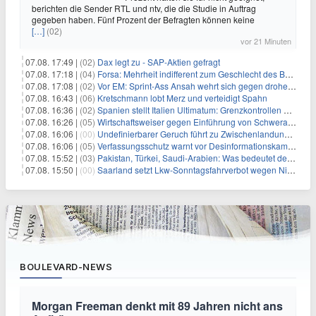
berichten die Sender RTL und ntv, die die Studie in Auftrag
gegeben haben. Fünf Prozent der Befragten können keine
[…]
(02)
vor 21 Minuten
07.08. 17:49 |
(02)
Dax legt zu - SAP-Aktien gefragt
07.08. 17:18 |
(04)
Forsa: Mehrheit indifferent zum Geschlecht des Bundespräsidenten
07.08. 17:08 |
(02)
Vor EM: Sprint-Ass Ansah wehrt sich gegen drohende Sperre
07.08. 16:43 |
(06)
Kretschmann lobt Merz und verteidigt Spahn
07.08. 16:36 |
(02)
Spanien stellt Italien Ultimatum: Grenzkontrollen beenden
07.08. 16:26 |
(05)
Wirtschaftsweiser gegen Einführung von Schwerarbeiter-Rente
07.08. 16:06 |
(00)
Undefinierbarer Geruch führt zu Zwischenlandung von Flieger
07.08. 16:06 |
(05)
Verfassungsschutz warnt vor Desinformationskampagne gegen Merz
07.08. 15:52 |
(03)
Pakistan, Türkei, Saudi-Arabien: Was bedeutet der neue Pakt?
07.08. 15:50 |
(00)
Saarland setzt Lkw-Sonntagsfahrverbot wegen Niedrigwasser aus
BOULEVARD-NEWS
Morgan Freeman denkt mit 89 Jahren nicht ans