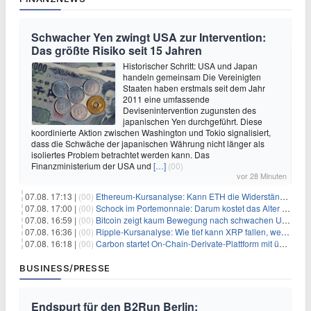
Schwacher Yen zwingt USA zur Intervention:
Das größte Risiko seit 15 Jahren
Historischer Schritt: USA und Japan
handeln gemeinsam Die Vereinigten
Staaten haben erstmals seit dem Jahr
2011 eine umfassende
Devisenintervention zugunsten des
japanischen Yen durchgeführt. Diese
koordinierte Aktion zwischen Washington und Tokio signalisiert,
dass die Schwäche der japanischen Währung nicht länger als
isoliertes Problem betrachtet werden kann. Das
Finanzministerium der USA und
[…]
(00)
vor 28 Minuten
07.08. 17:13 |
(00)
Ethereum-Kursanalyse: Kann ETH die Widerstände der gleitenden Durchschnitte überwinden?
07.08. 17:00 |
(00)
Schock im Portemonnaie: Darum kostet das Alter deutlich mehr als Sie denken
07.08. 16:59 |
(00)
Bitcoin zeigt kaum Bewegung nach schwachen US-Arbeitsmarktdaten, Fed-Zinserhöhungschancen sinken auf 44%
07.08. 16:36 |
(00)
Ripple-Kursanalyse: Wie tief kann XRP fallen, wenn die $1-Unterstützung am Wochenende verloren geht?
07.08. 16:18 |
(00)
Carbon startet On-Chain-Derivate-Plattform mit über 950 Märkten in einem Konto
BUSINESS/PRESSE
Endspurt für den B2Run Berlin: