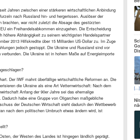
Be
seit Jahren zwischen einer stärkeren wirtschaftlichen Anbindung
urzeln nach Russland hin- und hergerissen. Auslöser der
h brachten, war nicht zuletzt die Absage des gestürzten
er EU ein Freihandelsabkommen einzugehen. Die Entscheidung
och höhere Abhängigkeit zu seinem wichtigsten Handelspartner
Sc
ber 2013 Hilfskredite über 15 Milliarden US-Dollar zu. Im Zuge
Go
ahlungen jedoch gestoppt. Die Ukraine und Russland sind vor
Di
h verbunden. Die Ukraine ist in hohem Maße auf Energieimporte
angeschlagen?
 hart. Der IWF mahnt überfällige wirtschaftliche Reformen an. Die
isieren die Ukraine als eine Art Vetternwirtschaft: Nach dem
[…]
wirtschaft Anfang der 90er Jahre sei das ehemalige
n. Dadurch habe eine Gruppe von Oligarchen maßgebliche
Ni
usschuss der Deutschen Wirtschaft sieht dadurch den Wettbewerb
nä
aran nach dem politischen Umbruch etwas ändern wird, ist
ellt?
m Osten, der Westen des Landes ist hingegen ländlich geprägt.