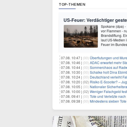
TOP-THEMEN
US-Feuer: Verdächtiger geste
Spokane (dpa) - 
vor Flammen - nu
Brandstiftung. E
laut US-Medien i
Feuer im Bundes
07.08. 10:47 |
(00)
Überflutungen und Mure
07.08. 10:46 |
(00)
ADAC erwartet mehr St
07.08. 10:44 |
(00)
Sommerchaos auf Radwe
07.08. 10:30 |
(00)
Schalke holt Dina Ebim
07.08. 10:24 |
(00)
Deutschland verleiht F
07.08. 10:20 |
(02)
Risiko E-Scooter? – Ju
07.08. 10:05 |
(00)
Nationaler Sicherheitsra
07.08. 10:00 |
(02)
Weniger Falschgeld fest
07.08. 09:41 |
(00)
Tote und Verletzte nac
07.08. 09:38 |
(00)
Mindestens sieben Tote