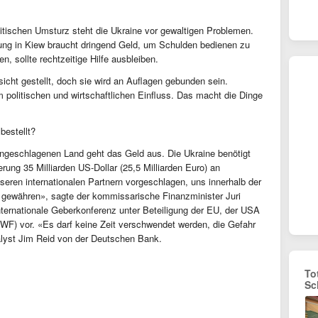
itischen Umsturz steht die Ukraine vor gewaltigen Problemen.
rung in Kiew braucht dringend Geld, um Schulden bedienen zu
 sollte rechtzeitige Hilfe ausbleiben.
cht gestellt, doch sie wird an Auflagen gebunden sein.
politischen und wirtschaftlichen Einfluss. Das macht die Dinge
bestellt?
angeschlagenen Land geht das Geld aus. Die Ukraine benötigt
ung 35 Milliarden US-Dollar (25,5 Milliarden Euro) an
nseren internationalen Partnern vorgeschlagen, uns innerhalb der
 gewähren», sagte der kommissarische Finanzminister Juri
ternationale Geberkonferenz unter Beteiligung der EU, der USA
WF) vor. «Es darf keine Zeit verschwendet werden, die Gefahr
alyst Jim Reid von der Deutschen Bank.
To
Sc