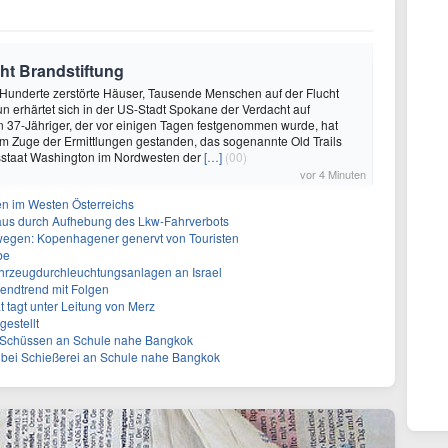
ht Brandstiftung
Hunderte zerstörte Häuser, Tausende Menschen auf der Flucht
n erhärtet sich in der US-Stadt Spokane der Verdacht auf
in 37-Jähriger, der vor einigen Tagen festgenommen wurde, hat
m Zuge der Ermittlungen gestanden, das sogenannte Old Trails
staat Washington im Nordwesten der
[…]
(00)
vor 4 Minuten
n im Westen Österreichs
aus durch Aufhebung des Lkw-Fahrverbots
gen: Kopenhagener genervt von Touristen
be
ahrzeugdurchleuchtungsanlagen an Israel
gendtrend mit Folgen
t tagt unter Leitung von Merz
gestellt
h Schüssen an Schule nahe Bangkok
 bei Schießerei an Schule nahe Bangkok