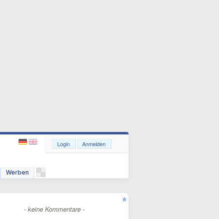
Login
Anmelden
Werben
- keine Kommentare -