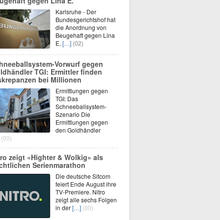
ugehaft gegen Lina E.
Karlsruhe - Der
Bundesgerichtshof hat
die Anordnung von
Beugehaft gegen Lina
E.
[…]
(02)
hneeballsystem-Vorwurf gegen
ldhändler TGI: Ermittler finden
skrepanzen bei Millionen
Ermittlungen gegen
TGI: Das
Schneeballsystem-
Szenario Die
Ermittlungen gegen
den Goldhändler
(00)
tro zeigt «Highter & Wolkig» als
chtlichen Serienmarathon
Die deutsche Sitcom
feiert Ende August ihre
TV-Premiere. Nitro
zeigt alle sechs Folgen
in der
[…]
(00)