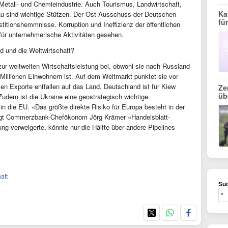
 Metall- und Chemieindustrie. Auch Tourismus, Landwirtschaft,
Ka
u sind wichtige Stützen. Der Ost-Ausschuss der Deutschen
fü
titionshemmnisse. Korruption und Ineffizienz der öffentlichen
für unternehmerische Aktivitäten gesehen.
nd und die Weltwirtschaft?
 zur weltweiten Wirtschaftsleistung bei, obwohl sie nach Russland
 Millionen Einwohnern ist. Auf dem Weltmarkt punktet sie vor
en Exporte entfallen auf das Land. Deutschland ist für Kiew
Ze
üb
Zudem ist die Ukraine eine geostrategisch wichtige
in die EU. «Das größte direkte Risiko für Europa besteht in der
sagt Commerzbank-Chefökonom Jörg Krämer «Handelsblatt-
ng verweigerte, könnte nur die Hälfte über andere Pipelines
aft
Suc