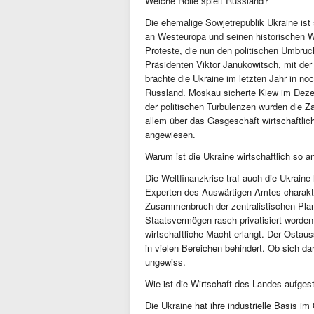
Welche Rolle spielt Russland?
Die ehemalige Sowjetrepublik Ukraine ist 
an Westeuropa und seinen historischen W
Proteste, die nun den politischen Umbruc
Präsidenten Viktor Janukowitsch, mit d
brachte die Ukraine im letzten Jahr in n
Russland. Moskau sicherte Kiew im Dezem
der politischen Turbulenzen wurden die Z
allem über das Gasgeschäft wirtschaftlic
angewiesen.
Warum ist die Ukraine wirtschaftlich so 
Die Weltfinanzkrise traf auch die Ukraine
Experten des Auswärtigen Amtes charakter
Zusammenbruch der zentralistischen Plan
Staatsvermögen rasch privatisiert worde
wirtschaftliche Macht erlangt. Der Osta
in vielen Bereichen behindert. Ob sich d
ungewiss.
Wie ist die Wirtschaft des Landes aufgest
Die Ukraine hat ihre industrielle Basis i