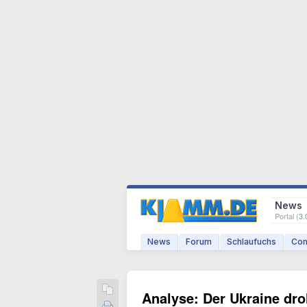
News
Portal (
3.
News
Forum
Schlaufuchs
Com
Analyse: Der Ukraine droh