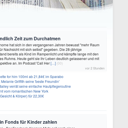
endlich Zeit zum Durchatmen
Thorne hat sich in den vergangenen Jahren bewusst "mehr Raum
r Nachsicht mit sich selbst" gegeben. Die 28-jährige
tand bereits als Kind im Rampenlicht und kämpfte lange mit den
es Ruhms. Heute geht sie ihr Leben deutlich gelassener und mit
pektive an. Im Podcast 'Call Her
[…]
(00)
vor 2 Stunden
ette for him 100ml ab 21,84€ im Sparabo
Melanie Griffith seine 'beste Freundin'
Bailey verrät seine einfache Hautpflegeroutine
mt vom romantischen New York
(Gesicht & Körper) für 22,30€
 in Fonds für Kinder zahlen