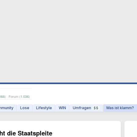
066
) · Forum (
1.036
)
munity
Lose
Lifestyle
WIN
Umfragen
Was ist klamm?
$$
t die Staatspleite