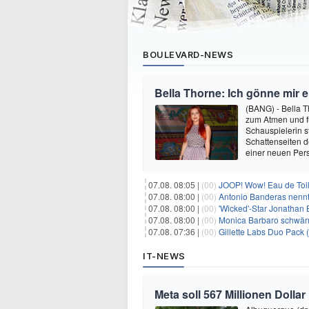
BOULEVARD-NEWS
Bella Thorne: Ich gönne mir 
(BANG) - Bella 
zum Atmen und fü
Schauspielerin s
Schattenseiten d
einer neuen Pers
07.08. 08:05 |
(00)
JOOP! Wow! Eau de Toil
07.08. 08:00 |
(00)
Antonio Banderas nennt 
07.08. 08:00 |
(00)
'Wicked'-Star Jonathan 
07.08. 08:00 |
(00)
Monica Barbaro schwär
07.08. 07:36 |
(00)
Gillette Labs Duo Pack 
IT-NEWS
Meta soll 567 Millionen Dollar