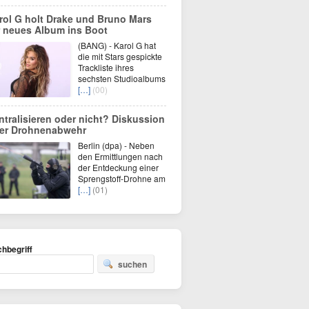
rol G holt Drake und Bruno Mars
r neues Album ins Boot
(BANG) - Karol G hat
die mit Stars gespickte
Trackliste ihres
sechsten Studioalbums
[…]
(00)
ntralisieren oder nicht? Diskussion
er Drohnenabwehr
Berlin (dpa) - Neben
den Ermittlungen nach
der Entdeckung einer
Sprengstoff-Drohne am
[…]
(01)
hbegriff
suchen