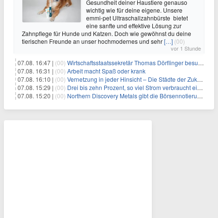
Gesundheit deiner Haustiere genauso
wichtig wie für deine eigene. Unsere
emmi-pet Ultraschallzahnbürste bietet
eine sanfte und effektive Lösung zur
Zahnpflege für Hunde und Katzen. Doch wie gewöhnst du deine
tierischen Freunde an unser hochmodernes und sehr
[…]
(00)
vor 1 Stunde
07.08. 16:47 |
(00)
Wirtschaftsstaatssekretär Thomas Dörflinger besucht Handwerksbetrieb im Kammerbezirk Freiburg
07.08. 16:31 |
(00)
Arbeit macht Spaß oder krank
07.08. 16:10 |
(00)
Vernetzung in jeder Hinsicht – Die Städte der Zukunft sind grün-blau
07.08. 15:29 |
(00)
Drei bis zehn Prozent, so viel Strom verbraucht ein Aufzug im Gebäude
07.08. 15:20 |
(00)
Northern Discovery Metals gibt die Börsennotierung an der Frankfurter Wertpapierbörse bekannt