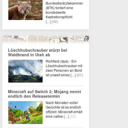
Bundestierärztekammer
(BTK) fordert eine
bundesweite
Kastrationspflicht
[…]
(02)
Löschhubschrauber stürzt bei
Waldbrand in Utah ab
Richfield (dpa) - Ein
Löschhubschrauber mit
zwei Personen an Bord
ist unweit eines
[…]
(01)
Minecraft auf Switch 2: Mojang nennt
endlich den Releasetermin
Nach Monaten voller
Gerüchte ist es endlich
offiziell: Minecraft erhält
eine native
[…]
(00)