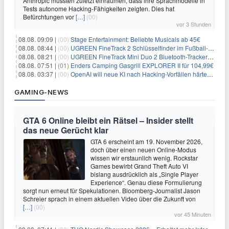
Anthropic mussten zuletzt einräumen, dass ihre Sprachmodelle in
Tests autonome Hacking-Fähigkeiten zeigten. Dies hat
Befürchtungen vor
[…]
(00)
vor 3 Stunden
08.08. 09:09 |
(00)
Stage Entertainment: Beliebte Musicals ab 45€
08.08. 08:44 |
(00)
UGREEN FineTrack 2 Schlüsselfinder im Fußball-Design für 10,98€
08.08. 08:21 |
(00)
UGREEN FineTrack Mini Duo 2 Bluetooth-Tracker 4er-Pack für 28,99€
08.08. 07:51 |
(01)
Enders Camping Gasgrill EXPLORER II für 104,99€
08.08. 03:37 |
(00)
OpenAI will neue KI nach Hacking-Vorfällen härter überwachen
GAMING-NEWS
GTA 6 Online bleibt ein Rätsel – Insider stellt
das neue Gerücht klar
GTA 6 erscheint am 19. November 2026,
doch über einen neuen Online-Modus
wissen wir erstaunlich wenig. Rockstar
Games bewirbt Grand Theft Auto VI
bislang ausdrücklich als „Single Player
Experience“. Genau diese Formulierung
sorgt nun erneut für Spekulationen. Bloomberg-Journalist Jason
Schreier sprach in einem aktuellen Video über die Zukunft von
[…]
(00)
vor 45 Minuten