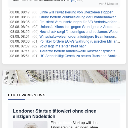
vor 8 Minuten
08.08. 08:47 |
(00)
Linke will Privatisierung von Uferzonen stoppen
08.08. 08:36 |
(00)
Grüne fordern Zentralisierung der Drohnenabwehr bei Bundespolizei
08.08. 08:35 |
(00)
Frei sieht Voraussetzungen für AfD-Verbotsverfahren nicht gegeben
08.08. 08:24 |
(02)
Unionsfraktionschef gegen Grundgesetz-Änderung für queere Rechte
08.08. 08:22 |
(00)
Hochdruck sorgt für sonniges und trockenes Wetter
08.08. 08:01 |
(00)
Wirtschaftsweiser fordert niedrigere Beamtenpensionen
08.08. 08:00 |
(01)
Politiker fordern EU-Verwahrung russischer Milliarden
08.08. 07:37 |
(02)
Voigt legt im Rentenstreit nach
08.08. 07:11 |
(02)
Tierärzte fordern bundesweite Kastrationspflicht für Katzen
08.08. 05:51 |
(01)
US-Senat billigt Gesetz zu neuen Russland-Sanktionen
BOULEVARD-NEWS
Londoner Startup tätowiert ohne einen
einzigen Nadelstich
Ein Londoner Start-up will das
Tätowieren neu erfinden, ohne