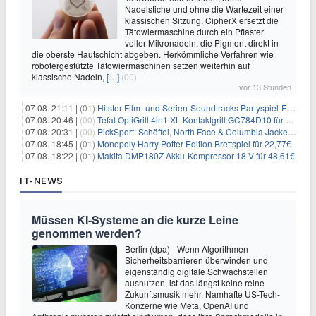
Nadelstiche und ohne die Wartezeit einer
klassischen Sitzung. CipherX ersetzt die
Tätowiermaschine durch ein Pflaster
voller Mikronadeln, die Pigment direkt in
die oberste Hautschicht abgeben. Herkömmliche Verfahren wie
robotergestützte Tätowiermaschinen setzen weiterhin auf
klassische Nadeln,
[…]
(00)
vor 13 Stunden
07.08. 21:11 |
(01)
Hitster Film- und Serien-Soundtracks Partyspiel-Erweiterung für 6,99€
07.08. 20:46 |
(00)
Tefal OptiGrill 4in1 XL Kontaktgrill GC784D10 für 239,99€
07.08. 20:31 |
(00)
PickSport: Schöffel, North Face & Columbia Jacken ab 39,60€
07.08. 18:45 |
(01)
Monopoly Harry Potter Edition Brettspiel für 22,77€
07.08. 18:22 |
(01)
Makita DMP180Z Akku-Kompressor 18 V für 48,61€
IT-NEWS
Müssen KI-Systeme an die kurze Leine
genommen werden?
Berlin (dpa) - Wenn Algorithmen
Sicherheitsbarrieren überwinden und
eigenständig digitale Schwachstellen
ausnutzen, ist das längst keine reine
Zukunftsmusik mehr. Namhafte US-Tech-
Konzerne wie Meta, OpenAI und