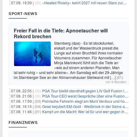
07.08. 19:39 |
(00)
«Heated Rivalry» kehrt 2027 mit neuen Stars zurück
SPORT-NEWS
Freier Fall in die Tiefe: Apnoetaucher will
Rekord brechen
Starnberg (dpa) - Es ist stockdunkel,
eiskalt und der Wasserdruck presst die
Lunge auf einen Bruchteil ihres normalen
Volumens zusammen. Für Apnoetaucher
Minja Marinković fühlt sich die Tiefe an
«wie auf einem anderen Planeten. Man
ist sehr ruhig – und sehr alleine». Am Samstag will der 29-Jährige
im Starnberger See an der Allmannshauser Steilwand mit
[…]
(01)
vor 4 Stunden
07.08. 22:05 |
(00)
PGA Tour bleibt standhaft gegen LIV Golf Fusion in einem sich wandelnden Sportumfeld
07.08. 21:06 |
(00)
PGA Tour-CEO weist Gespräche über eine Fusion mit LIV Golf zurück und bekräftigt die Wettbewerbslandschaft
07.08. 17:59 |
(03)
Polnische Fahrerin siegt am Mont Ventoux und holt Tour-Gelb
07.08. 16:15 |
(04)
Gose bejubelt EM-Gold - Wellbrock in der Seine ausgebremst
07.08. 11:46 |
(01)
Kampf um die Macht: Wer ist für und wer gegen Infantino?
FINANZNEWS