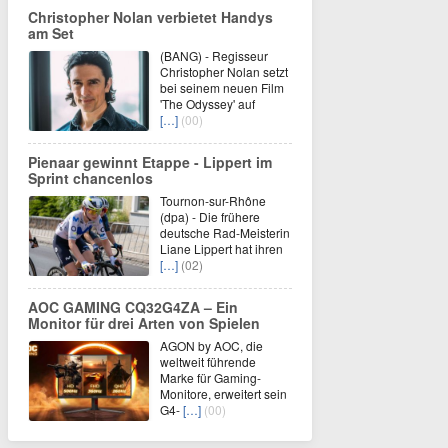
Christopher Nolan verbietet Handys
am Set
(BANG) - Regisseur
Christopher Nolan setzt
bei seinem neuen Film
'The Odyssey' auf
[…]
(00)
Pienaar gewinnt Etappe - Lippert im
Sprint chancenlos
Tournon-sur-Rhône
(dpa) - Die frühere
deutsche Rad-Meisterin
Liane Lippert hat ihren
[…]
(02)
AOC GAMING CQ32G4ZA – Ein
Monitor für drei Arten von Spielen
AGON by AOC, die
weltweit führende
Marke für Gaming-
Monitore, erweitert sein
G4-
[…]
(00)