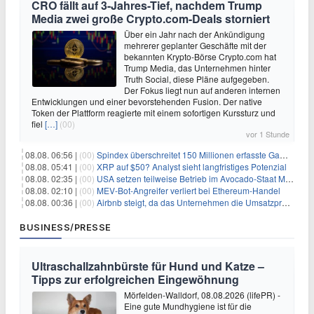
CRO fällt auf 3-Jahres-Tief, nachdem Trump
Media zwei große Crypto.com-Deals storniert
Über ein Jahr nach der Ankündigung
mehrerer geplanter Geschäfte mit der
bekannten Krypto-Börse Crypto.com hat
Trump Media, das Unternehmen hinter
Truth Social, diese Pläne aufgegeben.
Der Fokus liegt nun auf anderen internen
Entwicklungen und einer bevorstehenden Fusion. Der native
Token der Plattform reagierte mit einem sofortigen Kurssturz und
fiel
[…]
(00)
vor 1 Stunde
08.08. 06:56 |
(00)
Spindex überschreitet 150 Millionen erfasste Gaming-Ereignisse in Echtzeit-Datenpipeline
08.08. 05:41 |
(00)
XRP auf $50? Analyst sieht langfristiges Potenzial
08.08. 02:35 |
(00)
USA setzen teilweise Betrieb im Avocado-Staat Michoacán in Mexiko wieder in Gang
08.08. 02:10 |
(00)
MEV-Bot-Angreifer verliert bei Ethereum-Handel
08.08. 00:36 |
(00)
Airbnb steigt, da das Unternehmen die Umsatzprognose anhebt und starkes Wachstum signalisiert
BUSINESS/PRESSE
Ultraschallzahnbürste für Hund und Katze –
Tipps zur erfolgreichen Eingewöhnung
Mörfelden-Walldorf, 08.08.2026 (lifePR) -
Eine gute Mundhygiene ist für die