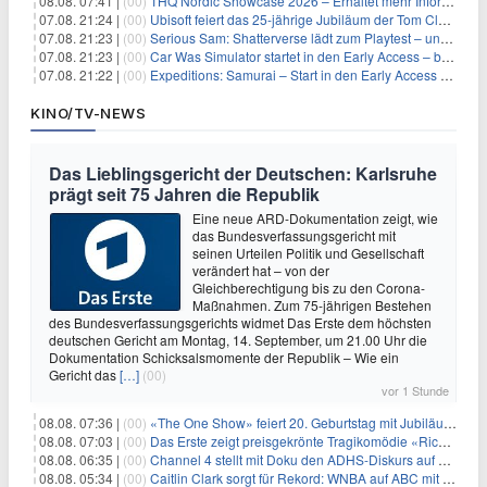
08.08. 07:41 |
(00)
THQ Nordic Showcase 2026 – Erhaltet mehr Informationen
07.08. 21:24 |
(00)
Ubisoft feiert das 25-jährige Jubiläum der Tom Clancy’s Ghost Recon-Reihe
07.08. 21:23 |
(00)
Serious Sam: Shatterverse lädt zum Playtest – und erscheint schon bald!
07.08. 21:23 |
(00)
Car Was Simulator startet in den Early Access – bald gehts los!
07.08. 21:22 |
(00)
Expeditions: Samurai – Start in den Early Access ab heute im feudalen Japan
KINO/TV-NEWS
Das Lieblingsgericht der Deutschen: Karlsruhe
prägt seit 75 Jahren die Republik
Eine neue ARD-Dokumentation zeigt, wie
das Bundesverfassungsgericht mit
seinen Urteilen Politik und Gesellschaft
verändert hat – von der
Gleichberechtigung bis zu den Corona-
Maßnahmen. Zum 75-jährigen Bestehen
des Bundesverfassungsgerichts widmet Das Erste dem höchsten
deutschen Gericht am Montag, 14. September, um 21.00 Uhr die
Dokumentation Schicksalsmomente der Republik – Wie ein
Gericht das
[…]
(00)
vor 1 Stunde
08.08. 07:36 |
(00)
«The One Show» feiert 20. Geburtstag mit Jubiläumswoche
08.08. 07:03 |
(00)
Das Erste zeigt preisgekrönte Tragikomödie «Rickerl» als Free-TV-Premiere
08.08. 06:35 |
(00)
Channel 4 stellt mit Doku den ADHS-Diskurs auf den Prüfstand
08.08. 05:34 |
(00)
Caitlin Clark sorgt für Rekord: WNBA auf ABC mit 2,5 Millionen Zuschauern