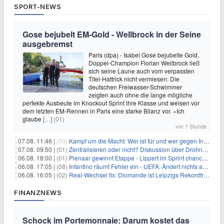
SPORT-NEWS
Gose bejubelt EM-Gold - Wellbrock in der Seine
ausgebremst
Paris (dpa) - Isabel Gose bejubelte Gold,
Doppel-Champion Florian Wellbrock ließ
sich seine Laune auch vom verpassten
Titel-Hattrick nicht vermiesen: Die
deutschen Freiwasser-Schwimmer
zeigten auch ohne die lange mögliche
perfekte Ausbeute im Knockout Sprint ihre Klasse und weisen vor
dem letzten EM-Rennen in Paris eine starke Bilanz vor. «Ich
glaube
[…]
(01)
vor 1 Stunde
07.08. 11:46 |
(00)
Kampf um die Macht: Wer ist für und wer gegen Infantino?
07.08. 09:50 |
(01)
Zentralisieren oder nicht? Diskussion über Drohnenabwehr
06.08. 18:00 |
(01)
Pienaar gewinnt Etappe - Lippert im Sprint chancenlos
06.08. 17:05 |
(08)
Infantino räumt Fehler ein - UEFA: Ändert nichts an Boykott
06.08. 16:05 |
(02)
Real-Wechsel fix: Diomande ist Leipzigs Rekordtransfer
FINANZNEWS
Schock im Portemonnaie: Darum kostet das