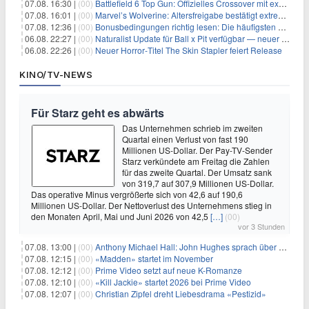
07.08. 16:30 |
(00)
Battlefield 6 Top Gun: Offizielles Crossover mit exklusiven Inhalten angekündigt
07.08. 16:01 |
(00)
Marvel’s Wolverine: Altersfreigabe bestätigt extreme Gewalt und düstere Szenen
07.08. 12:36 |
(00)
Bonusbedingungen richtig lesen: Die häufigsten Stolperfallen
06.08. 22:27 |
(00)
Naturalist Update für Ball x Pit verfügbar — neuer Content auf allen Plattformen
06.08. 22:26 |
(00)
Neuer Horror‑Titel The Skin Stapler feiert Release
KINO/TV-NEWS
Für Starz geht es abwärts
Das Unternehmen schrieb im zweiten
Quartal einen Verlust von fast 190
Millionen US-Dollar. Der Pay-TV-Sender
Starz verkündete am Freitag die Zahlen
für das zweite Quartal. Der Umsatz sank
von 319,7 auf 307,9 Millionen US-Dollar.
Das operative Minus vergrößerte sich von 42,6 auf 190,6
Millionen US-Dollar. Der Nettoverlust des Unternehmens stieg in
den Monaten April, Mai und Juni 2026 von 42,5
[…]
(00)
vor 3 Stunden
07.08. 13:00 |
(00)
Anthony Michael Hall: John Hughes sprach über eine Fortsetzung von 'The Breakfast Club'
07.08. 12:15 |
(00)
«Madden» startet im November
07.08. 12:12 |
(00)
Prime Video setzt auf neue K-Romanze
07.08. 12:10 |
(00)
«Kill Jackie» startet 2026 bei Prime Video
07.08. 12:07 |
(00)
Christian Zipfel dreht Liebesdrama «Pestizid»