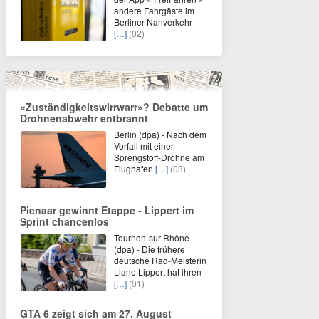
andere Fahrgäste im
Berliner Nahverkehr
[…]
(02)
«Zuständigkeitswirrwarr»? Debatte um
Drohnenabwehr entbrannt
Berlin (dpa) - Nach dem
Vorfall mit einer
Sprengstoff-Drohne am
Flughafen
[…]
(03)
Pienaar gewinnt Etappe - Lippert im
Sprint chancenlos
Tournon-sur-Rhône
(dpa) - Die frühere
deutsche Rad-Meisterin
Liane Lippert hat ihren
[…]
(01)
GTA 6 zeigt sich am 27. August