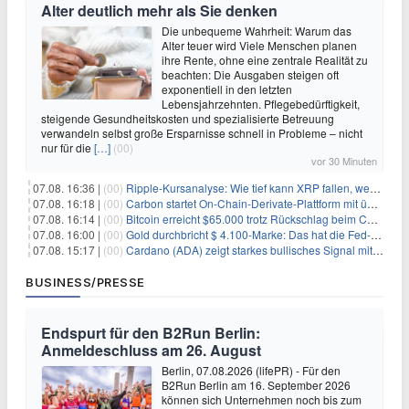
Alter deutlich mehr als Sie denken
Die unbequeme Wahrheit: Warum das
Alter teuer wird Viele Menschen planen
ihre Rente, ohne eine zentrale Realität zu
beachten: Die Ausgaben steigen oft
exponentiell in den letzten
Lebensjahrzehnten. Pflegebedürftigkeit,
steigende Gesundheitskosten und spezialisierte Betreuung
verwandeln selbst große Ersparnisse schnell in Probleme – nicht
nur für die
[…]
(00)
vor 30 Minuten
07.08. 16:36 |
(00)
Ripple-Kursanalyse: Wie tief kann XRP fallen, wenn die $1-Unterstützung am Wochenende verloren geht?
07.08. 16:18 |
(00)
Carbon startet On-Chain-Derivate-Plattform mit über 950 Märkten in einem Konto
07.08. 16:14 |
(00)
Bitcoin erreicht $65.000 trotz Rückschlag beim CLARITY Act und fehlendem US-Iran-Abkommen
07.08. 16:00 |
(00)
Gold durchbricht $ 4.100-Marke: Das hat die Fed-Entscheidung ausgelöst
07.08. 15:17 |
(00)
Cardano (ADA) zeigt starkes bullisches Signal mit Potenzial für 200% Kursanstieg
BUSINESS/PRESSE
Endspurt für den B2Run Berlin:
Anmeldeschluss am 26. August
Berlin, 07.08.2026 (lifePR) - Für den
B2Run Berlin am 16. September 2026
können sich Unternehmen noch bis zum