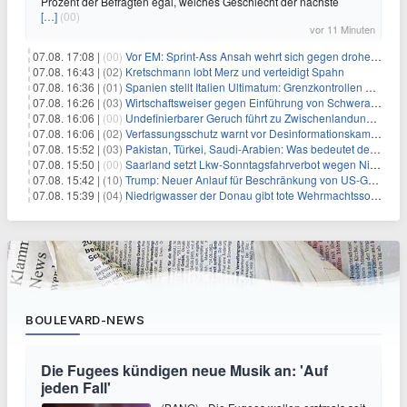
Prozent der Befragten egal, welches Geschlecht der nächste
[…]
(00)
vor 11 Minuten
07.08. 17:08 |
(00)
Vor EM: Sprint-Ass Ansah wehrt sich gegen drohende Sperre
07.08. 16:43 |
(02)
Kretschmann lobt Merz und verteidigt Spahn
07.08. 16:36 |
(01)
Spanien stellt Italien Ultimatum: Grenzkontrollen beenden
07.08. 16:26 |
(03)
Wirtschaftsweiser gegen Einführung von Schwerarbeiter-Rente
07.08. 16:06 |
(00)
Undefinierbarer Geruch führt zu Zwischenlandung von Flieger
07.08. 16:06 |
(02)
Verfassungsschutz warnt vor Desinformationskampagne gegen Merz
07.08. 15:52 |
(03)
Pakistan, Türkei, Saudi-Arabien: Was bedeutet der neue Pakt?
07.08. 15:50 |
(00)
Saarland setzt Lkw-Sonntagsfahrverbot wegen Niedrigwasser aus
07.08. 15:42 |
(10)
Trump: Neuer Anlauf für Beschränkung von US-Geburtsrecht
07.08. 15:39 |
(04)
Niedrigwasser der Donau gibt tote Wehrmachtssoldaten frei
BOULEVARD-NEWS
Die Fugees kündigen neue Musik an: 'Auf
jeden Fall'