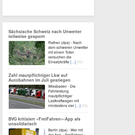
Sächsische Schweiz nach Unwetter
teilweise gesperrt
Rathen (dpa) - Nach
dem schweren Unwetter
mit einem Toten
versuchen die
Einsatzkräfte
[…]
(00)
Zahl mautpflichtiger Lkw auf
Autobahnen im Juli gestiegen
Wiesbaden - Die
Fahrleistung
mautpflichtiger
Lastkraftwagen mit
mindestens vier
[…]
(00)
BVG kritisiert «FreiFahren»-App als
unsolidarisch
Berlin (dpa) - Wer mit
der App « FreiFahren »