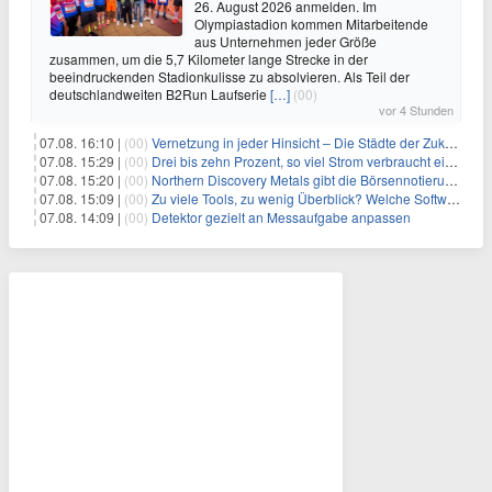
26. August 2026 anmelden. Im
Olympiastadion kommen Mitarbeitende
aus Unternehmen jeder Größe
zusammen, um die 5,7 Kilometer lange Strecke in der
beeindruckenden Stadionkulisse zu absolvieren. Als Teil der
deutschlandweiten B2Run Laufserie
[…]
(00)
vor 4 Stunden
07.08. 16:10 |
(00)
Vernetzung in jeder Hinsicht – Die Städte der Zukunft sind grün-blau
07.08. 15:29 |
(00)
Drei bis zehn Prozent, so viel Strom verbraucht ein Aufzug im Gebäude
07.08. 15:20 |
(00)
Northern Discovery Metals gibt die Börsennotierung an der Frankfurter Wertpapierbörse bekannt
07.08. 15:09 |
(00)
Zu viele Tools, zu wenig Überblick? Welche Software IT-Dienstleister wirklich brauchen
07.08. 14:09 |
(00)
Detektor gezielt an Messaufgabe anpassen