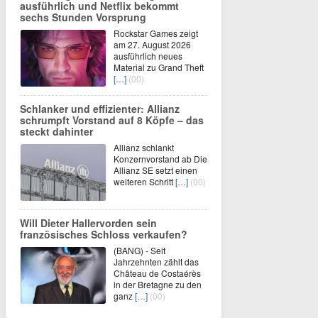
ausführlich und Netflix bekommt
sechs Stunden Vorsprung
Rockstar Games zeigt
am 27. August 2026
ausführlich neues
Material zu Grand Theft
[…]
(00)
Schlanker und effizienter: Allianz
schrumpft Vorstand auf 8 Köpfe – das
steckt dahinter
Allianz schlankt
Konzernvorstand ab Die
Allianz SE setzt einen
weiteren Schritt
[…]
(00)
Will Dieter Hallervorden sein
französisches Schloss verkaufen?
(BANG) - Seit
Jahrzehnten zählt das
Château de Costaérès
in der Bretagne zu den
ganz
[…]
(00)