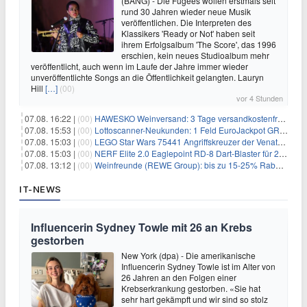
(BANG) - Die Fugees wollen erstmals seit
rund 30 Jahren wieder neue Musik
veröffentlichen. Die Interpreten des
Klassikers 'Ready or Not' haben seit
ihrem Erfolgsalbum 'The Score', das 1996
erschien, kein neues Studioalbum mehr
veröffentlicht, auch wenn im Laufe der Jahre immer wieder
unveröffentlichte Songs an die Öffentlichkeit gelangten. Lauryn
Hill
[…]
(00)
vor 4 Stunden
07.08. 16:22 |
(00)
HAWESKO Weinversand: 3 Tage versandkostenfrei bestellen (MBW 25€)
07.08. 15:53 |
(00)
Lottoscanner-Neukunden: 1 Feld EuroJackpot GRATIS spielen
07.08. 15:03 |
(00)
LEGO Star Wars 75441 Angriffskreuzer der Venator-Klasse für 50,25€
07.08. 15:03 |
(00)
NERF Elite 2.0 Eaglepoint RD-8 Dart-Blaster für 20,49€
07.08. 13:12 |
(00)
Weinfreunde (REWE Group): bis zu 15-25% Rabatt je nach Anzahl der Flaschen
IT-NEWS
Influencerin Sydney Towle mit 26 an Krebs
gestorben
New York (dpa) - Die amerikanische
Influencerin Sydney Towle ist im Alter von
26 Jahren an den Folgen einer
Krebserkrankung gestorben. «Sie hat
sehr hart gekämpft und wir sind so stolz