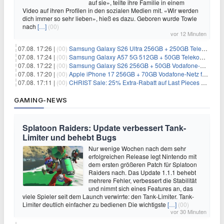
auf sie», teilte ihre Familie in einem
Video auf ihren Profilen in den sozialen Medien mit. «Wir werden
dich immer so sehr lieben», hieß es dazu. Geboren wurde Towle
nach
[…]
(00)
vor 12 Minuten
07.08. 17:26 |
(00)
Samsung Galaxy S26 Ultra 256GB + 250GB Telekom-Netz für 34€/Monat (effektiv 5,42€/Monat)
07.08. 17:24 |
(00)
Samsung Galaxy A57 5G 512GB + 50GB Telekom-Netz für 20€/Monat (effektiv 3,33€/Monat)
07.08. 17:22 |
(00)
Samsung Galaxy S26 256GB + 50GB Vodafone-Netz für 19,99€/Monat (effektiv 1,26€/Monat)
07.08. 17:20 |
(00)
Apple iPhone 17 256GB + 70GB Vodafone-Netz für 34,99€/Monat (effektiv 6,41€/Monat)
07.08. 17:11 |
(00)
CHRIST Sale: 25% Extra-Rabatt auf Last Pieces bei Schmuck & Uhren
GAMING-NEWS
Splatoon Raiders: Update verbessert Tank-
Limiter und behebt Bugs
Nur wenige Wochen nach dem sehr
erfolgreichen Release legt Nintendo mit
dem ersten größeren Patch für Splatoon
Raiders nach. Das Update 1.1.1 behebt
mehrere Fehler, verbessert die Stabilität
und nimmt sich eines Features an, das
viele Spieler seit dem Launch verwirrte: den Tank-Limiter. Tank-
Limiter deutlich einfacher zu bedienen Die wichtigste
[…]
(00)
vor 30 Minuten