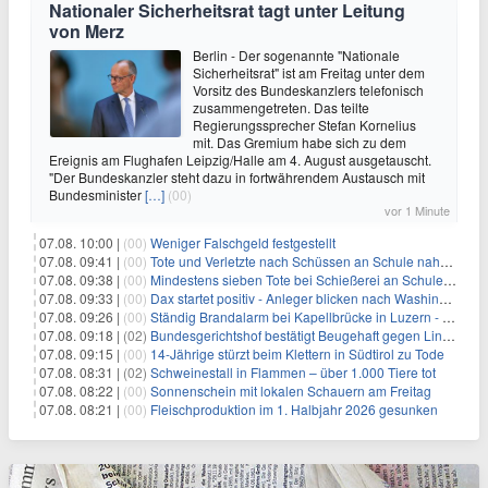
Nationaler Sicherheitsrat tagt unter Leitung
von Merz
Berlin - Der sogenannte "Nationale
Sicherheitsrat" ist am Freitag unter dem
Vorsitz des Bundeskanzlers telefonisch
zusammengetreten. Das teilte
Regierungssprecher Stefan Kornelius
mit. Das Gremium habe sich zu dem
Ereignis am Flughafen Leipzig/Halle am 4. August ausgetauscht.
"Der Bundeskanzler steht dazu in fortwährendem Austausch mit
Bundesminister
[…]
(00)
vor 1 Minute
07.08. 10:00 |
(00)
Weniger Falschgeld festgestellt
07.08. 09:41 |
(00)
Tote und Verletzte nach Schüssen an Schule nahe Bangkok
07.08. 09:38 |
(00)
Mindestens sieben Tote bei Schießerei an Schule nahe Bangkok
07.08. 09:33 |
(00)
Dax startet positiv - Anleger blicken nach Washington
07.08. 09:26 |
(00)
Ständig Brandalarm bei Kapellbrücke in Luzern - Spinnen?
07.08. 09:18 |
(02)
Bundesgerichtshof bestätigt Beugehaft gegen Lina E.
07.08. 09:15 |
(00)
14-Jährige stürzt beim Klettern in Südtirol zu Tode
07.08. 08:31 |
(02)
Schweinestall in Flammen – über 1.000 Tiere tot
07.08. 08:22 |
(00)
Sonnenschein mit lokalen Schauern am Freitag
07.08. 08:21 |
(00)
Fleischproduktion im 1. Halbjahr 2026 gesunken