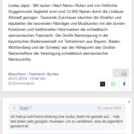
Lindau (dpa) - Mit lauten «Narri Narro»-Rufen und von fröhlicher
Guggenmusik begleitet sind rund 12 000 Narren durch die Lindauer
Altstadt gezogen. Tausende Zuschauer säumten die Straßen und
bejubelten die tanzenden Hästräger und Musikanten mit den bunten
Kostümen und traditionellen Holzmasken der schwäbisch-
alemannischen Fastnacht. Der Große Narrensprung in der
bayerischen Bodenseestadt mit Teilnehmern aus Bayern, Baden-
Württemberg und der Schweiz war der Höhepunkt des Großen
Narrentreffens der Vereinigung schwäbisch-alemannischer
Narrenzünfte.
Brauchtum / Fastnacht / Buntes
24.01.2016
·
13:46 Uhr
[2 Kommentare]
flowII
2
24. Januar 2016
ich hab ja echt keine bildung bzw. kultur, faellt mir gerade auf ... hab
fast jeden satz googlen muessen, um zu verstehen, was da eigentlich
gemeint ist