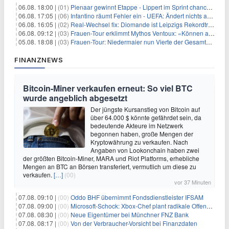
06.08. 18:00 |
(01)
Pienaar gewinnt Etappe - Lippert im Sprint chancenlos
06.08. 17:05 |
(06)
Infantino räumt Fehler ein - UEFA: Ändert nichts an Boykott
06.08. 16:05 |
(02)
Real-Wechsel fix: Diomande ist Leipzigs Rekordtransfer
06.08. 09:12 |
(03)
Frauen-Tour erklimmt Mythos Ventoux: «Können alles schaffen»
05.08. 18:08 |
(03)
Frauen-Tour: Niedermaier nun Vierte der Gesamtwertung
FINANZNEWS
Bitcoin-Miner verkaufen erneut: So viel BTC
wurde angeblich abgesetzt
Der jüngste Kursanstieg von Bitcoin auf
über 64.000 $ könnte gefährdet sein, da
bedeutende Akteure im Netzwerk
begonnen haben, große Mengen der
Kryptowährung zu verkaufen. Nach
Angaben von Lookonchain haben zwei
der größten Bitcoin-Miner, MARA und Riot Platforms, erhebliche
Mengen an BTC an Börsen transferiert, vermutlich um diese zu
verkaufen.
[…]
(00)
vor 37 Minuten
07.08. 09:10 |
(00)
Oddo BHF übernimmt Fondsdienstleister IFSAM
07.08. 09:00 |
(00)
Microsoft-Schock: Xbox-Chef plant radikale Offensive – Gewinnmarge bis 2030 verdoppelt?
07.08. 08:30 |
(00)
Neue Eigentümer bei Münchner FNZ Bank
07.08. 08:17 |
(00)
Von der Verbraucher-Vorsicht bei Finanzdaten