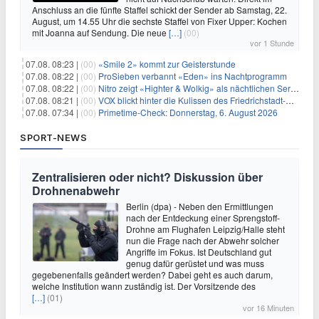
Anschluss an die fünfte Staffel schickt der Sender ab Samstag, 22.
August, um 14.55 Uhr die sechste Staffel von Fixer Upper: Kochen
mit Joanna auf Sendung. Die neue
[…]
(00)
vor 1 Stunde
07.08. 08:23 |
(00)
«Smile 2» kommt zur Geisterstunde
07.08. 08:22 |
(00)
ProSieben verbannt «Eden» ins Nachtprogramm
07.08. 08:22 |
(00)
Nitro zeigt «Highter & Wolkig» als nächtlichen Serienmarathon
07.08. 08:21 |
(00)
VOX blickt hinter die Kulissen des Friedrichstadt-Palasts
07.08. 07:34 |
(00)
Primetime-Check: Donnerstag, 6. August 2026
SPORT-NEWS
Zentralisieren oder nicht? Diskussion über
Drohnenabwehr
Berlin (dpa) - Neben den Ermittlungen
nach der Entdeckung einer Sprengstoff-
Drohne am Flughafen Leipzig/Halle steht
nun die Frage nach der Abwehr solcher
Angriffe im Fokus. Ist Deutschland gut
genug dafür gerüstet und was muss
gegebenenfalls geändert werden? Dabei geht es auch darum,
welche Institution wann zuständig ist. Der Vorsitzende des
[…]
(01)
vor 16 Minuten