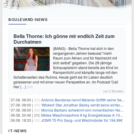
BOULEVARD-NEWS
Bella Thorne: Ich gönne mir endlich Zeit zum
Durchatmen
(BANG) - Bella Thorne hat sich in den
vergangenen Jahren bewusst "mehr
Raum zum Atmen und für Nachsicht mit
sich selbst" gegeben. Die 28-jährige
Schauspielerin stand bereits als Kind im
Rampenlicht und kämpfte lange mit den
Schattenseiten des Ruhms. Heute geht sie ihr Leben deutlich
gelassener und mit einer neuen Perspektive an. Im Podcast 'Call
Her
[…]
(00)
vor 2 Stunden
07.08. 08:00 |
(00)
Antonio Banderas nennt Melanie Griffith seine 'beste Freundin'
07.08. 08:00 |
(00)
'Wicked'-Star Jonathan Bailey verrät seine einfache Hautpflegeroutine
07.08. 08:00 |
(00)
Monica Barbaro schwärmt vom romantischen New York
06.08. 20:46 |
(03)
Midea Waschmaschine 8 kg Energieklasse A-10% 1400 U/Min für 289,97€
06.08. 18:33 |
(00)
JONR T5 Pro Saug- und Wischroboter für 194,99€
IT-NEWS