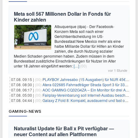
Meta soll 567 Millionen Dollar in Fonds für
Kinder zahlen
Albuquerque (dpa) - Der Facebook-
Konzern Meta soll nach einer
Gerichtsentscheidung im US-
Bundesstaat New Mexico mehr als eine
halbe Milliarde Dollar für Hilfen an Kinder
zahlen, die durch Nutzung sozialer
Medien Schaden genommen haben. Zudem müssen in dem
Bundesstaat zusätzliche Einschränkungen für Nutzer im Alter
unter 18 Jahren eingeführt werden:
[…]
(00)
vor 1 Stunde
07.08. 09:15 |
(00)
PLAYBOY Jahresabo (15 Ausgaben) für NUR 45€ (statt 198€)
07.08. 08:30 |
(00)
Atera 022685 Fahrradträger Strada Sport 3 für 337,48€
07.08. 06:17 |
(00)
AOC GAMING CQ32G4ZA – Ein Monitor für drei Arten von Spielen
07.08. 05:00 |
(00)
Fairplay-Vereinbarung soll Internet-Ausbau beschleunigen
07.08. 04:44 |
(00)
Galaxy Z Fold 8: Kompakt, ausdauernd und fast ohne Falte
GAMING-NEWS
Naturalist Update für Ball x Pit verfügbar —
neuer Content auf allen Plattformen