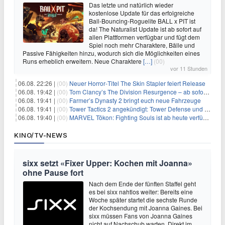
Das letzte und natürlich wieder
kostenlose Update für das erfolgreiche
Ball-Bouncing-Roguelite BALL x PIT ist
da! The Naturalist Update ist ab sofort auf
allen Plattformen verfügbar und fügt dem
Spiel noch mehr Charaktere, Bälle und
Passive Fähigkeiten hinzu, wodurch sich die Möglichkeiten eines
Runs erheblich erweitern. Neue Charaktere
[…]
(00)
vor 11 Stunden
06.08. 22:26 |
(00)
Neuer Horror‑Titel The Skin Stapler feiert Release
06.08. 19:42 |
(00)
Tom Clancy’s The Division Resurgence – ab sofort für euch verfügbar
06.08. 19:41 |
(00)
Farmer’s Dynasty 2 bringt euch neue Fahrzeuge
06.08. 19:41 |
(00)
Tower Tactics 2 angekündigt: Tower Defense und Deckbuilding Kombo kehrt zurück
06.08. 19:40 |
(00)
MARVEL Tōkon: Fighting Souls ist ab heute verfügbar
KINO/TV-NEWS
sixx setzt «Fixer Upper: Kochen mit Joanna»
ohne Pause fort
Nach dem Ende der fünften Staffel geht
es bei sixx nahtlos weiter: Bereits eine
Woche später startet die sechste Runde
der Kochsendung mit Joanna Gaines. Bei
sixx müssen Fans von Joanna Gaines
nicht auf Nachschub warten. Direkt im