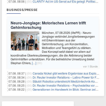
07.08. 08:06 |
(00)
CLARITY Act im US-Senat auf Eis gelegt: Politische Differenzen verzögern Krypto-Gesetzgebung bis September
BUSINESS/PRESSE
Neuro-Jonglage: Motorisches Lernen trifft
Gehirnforschung
München, 07.08.2026 (lifePR) - Neuro-
Jonglage verbindet Jonglierbewegungen
mit Erkenntnissen aus der
Gehirnforschung, um Konzentration,
Motivation und Teamgefühl zu stärken.
Das Konzept setzt dabei vor allem auf
koordinative Überkreuzbewegungen, die die Aktivierung beider
Gehirnhälften unterstützen. Für die betriebliche Umsetzung bietet
Stephan Ehlers,
[…]
(00)
vor 1 Stunde
07.08. 08:37 |
(00)
Canada Nickel gibt weitere Ergebnisse aus Explorationsbohrungen sowie die bislang hochgradigsten Abschnitte im Reid-Nickelsulfid-Projekt bekannt
07.08. 08:34 |
(00)
Dr. Reuter Investor Relations – Latino-Power für Frequentis
07.08. 08:28 |
(00)
Stäubli Robotics unterstreicht Medizintechnik-Kompetenz
07.08. 08:25 |
(00)
Dr. Reuter Investor Relations – Psychedelika vor dem Milliarden-Durchbruch: Warum Eli Lillys Deal den Beginn eines neuen Therapiemarktes markieren könnte
07.08. 08:22 |
(00)
Generationen im Handwerk im Blick: Seminar zeigt praxisnahe Strategien zur Führung