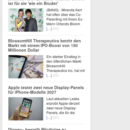
ist für sie 'wie ein Bruder'
(BANG) - Miranda Kerr
hat offen über das Co-
Parenting mit ihrem Ex-
Mann Orlando Bloom
[…]
(00)
BlossomHill Therapeutics betritt den
Markt mit einem IPO-Boost von 150
Millionen Dollar
Ein starker Einstieg in
den öffentlichen Markt
BlossomHill
Therapeutics Inc. hat mit
[…]
(00)
Apple testet zwei neue Display-Panels
für iPhone-Modelle 2027
Laut aktuellen Leaks
erprobt Apple derzeit
zwei neue Display-
Panels, die für die
[…]
(00)
Disney+ bestellt Pilotfolge zu