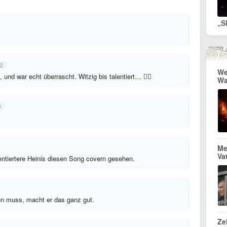
12
We
nd war echt überrascht. Witzig bis talentiert… 👍🏻
Wa
4
Me
Va
tiertere Heinis diesen Song covern gesehen.
en muss, macht er das ganz gut.
Ze