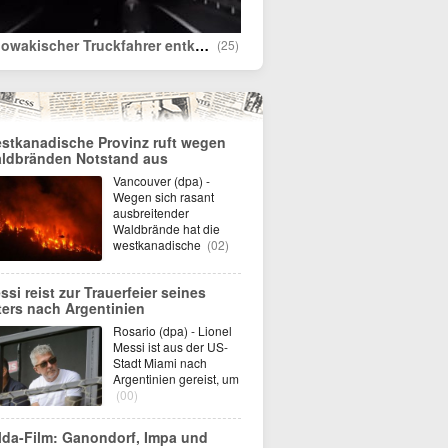
„Slowakischer Truckfahrer entkommt auf der Autobahn hauchdünn einem Zusammenstoß mit einem Mann“
(25)
stkanadische Provinz ruft wegen
ldbränden Notstand aus
Vancouver (dpa) -
Wegen sich rasant
ausbreitender
Waldbrände hat die
westkanadische
(02)
ssi reist zur Trauerfeier seines
ters nach Argentinien
Rosario (dpa) - Lionel
Messi ist aus der US-
Stadt Miami nach
Argentinien gereist, um
(00)
lda-Film: Ganondorf, Impa und