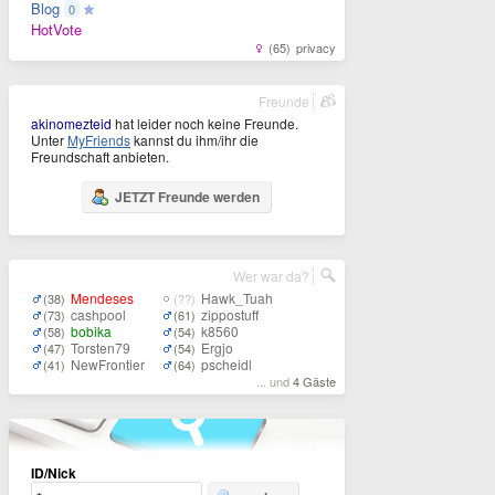
Blog
0
HotVote
(65)
privacy
Freunde
akinomezteid
hat leider noch keine Freunde.
Unter
MyFriends
kannst du ihm/ihr die
Freundschaft anbieten.
JETZT Freunde werden
Wer war da?
Mendeses
Hawk_Tuah
(38)
(??)
cashpool
zippostuff
(73)
(61)
bobika
k8560
(58)
(54)
Torsten79
Ergjo
(47)
(54)
NewFrontier
pscheidl
(41)
(64)
... und
4 Gäste
ID/Nick