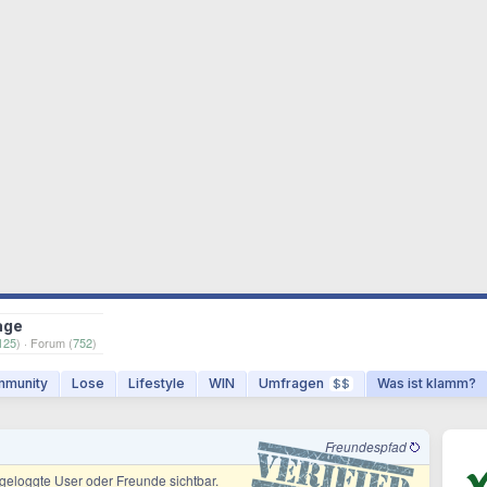
age
125
) · Forum (
752
)
munity
Lose
Lifestyle
WIN
Umfragen
Was ist klamm?
$$
Freundespfad
ingeloggte User oder Freunde sichtbar.