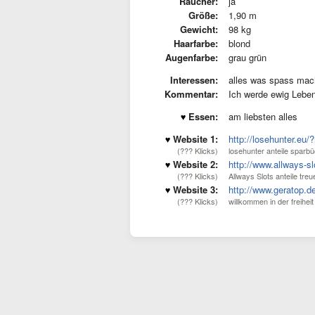
Raucher:
ja
Größe:
1,90 m
Gewicht:
98 kg
Haarfarbe:
blond
Augenfarbe:
grau grün
Interessen:
alles was spass mac
Kommentar:
Ich werde ewig Lebe
Essen:
am liebsten alles
Website 1:
http://losehunter.eu/
(??? Klicks)
losehunter anteile sparb
Website 2:
http://www.allways-s
(??? Klicks)
Allways Slots anteile tre
Website 3:
http://www.geratop.d
(??? Klicks)
willkommen in der freiheit