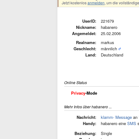
Jetzt kostenlos
anmelden
, um die vollständi
UserID:
221679
Nickname:
habanero
Angemeldet:
25.02.2006
Realname:
markus
Geschlecht:
männlich
Land:
Deutschland
Online Status
Privacy
-Mode
Mehr Infos über habanero ...
Nachricht:
klamm- Message
an 
Handy:
habanero eine
SMS
s
Beziehung:
Single