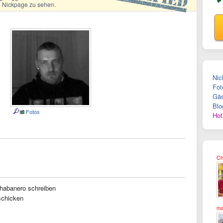
ge Nickpage zu sehen.
Nic
Fot
Gäs
Blo
Fotos
Hot
Ch
habanero schreiben
chicken
ma