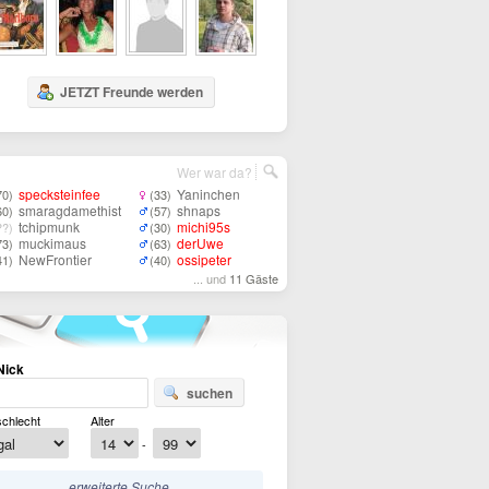
JETZT Freunde werden
Wer war da?
specksteinfee
Yaninchen
70)
(33)
smaragdamethist
shnaps
60)
(57)
tchipmunk
michi95s
??)
(30)
muckimaus
derUwe
73)
(63)
NewFrontier
ossipeter
41)
(40)
... und
11 Gäste
Nick
suchen
chlecht
Alter
-
erweiterte Suche