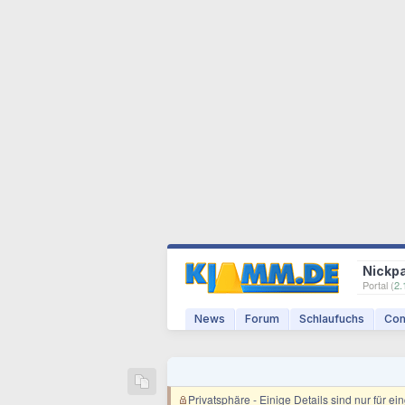
Nickp
Portal (
2.
News
Forum
Schlaufuchs
Com
Privatsphäre
- Einige Details sind nur für e