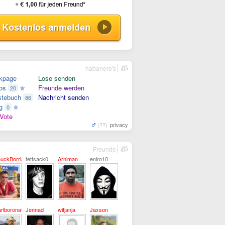
habanero's
kpage
Lose senden
os
Freunde werden
20
tebuch
Nachricht senden
86
g
0
Vote
(??)
privacy
Freunde
uckBorris
fettsack0
Arniman
eniro10
rlboronator
Jennad
witjanja
Jaxson