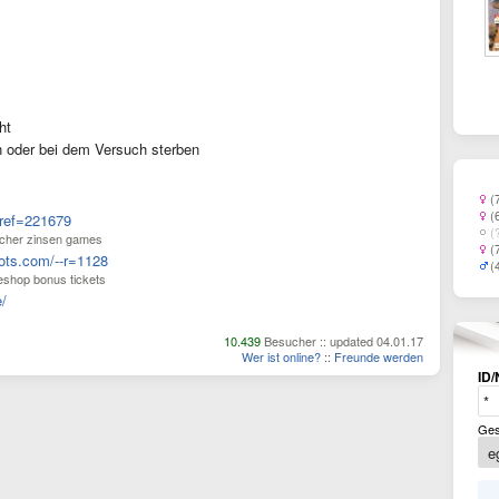
ht
n oder bei dem Versuch sterben
(
(
?ref=221679
(
ücher zinsen games
(
lots.com/--r=1128
(
ueshop bonus tickets
e/
10.439
Besucher :: updated 04.01.17
Wer ist online?
::
Freunde werden
ID/
Ges