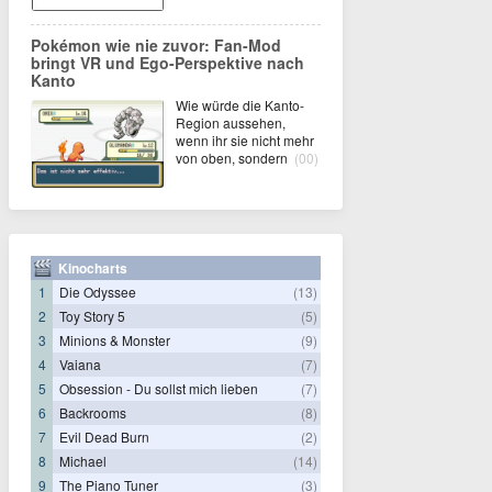
Pokémon wie nie zuvor: Fan-Mod
bringt VR und Ego-Perspektive nach
Kanto
Wie würde die Kanto-
Region aussehen,
wenn ihr sie nicht mehr
von oben, sondern
(00)
Kinocharts
1
Die Odyssee
(13)
2
Toy Story 5
(5)
3
Minions & Monster
(9)
4
Vaiana
(7)
5
Obsession - Du sollst mich lieben
(7)
6
Backrooms
(8)
7
Evil Dead Burn
(2)
8
Michael
(14)
9
The Piano Tuner
(3)