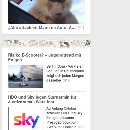
„Affe attackiert Mann im Auto, Affen-Attacke auf Mallorca“
(41)
Risiko E-Scooter? – Jugendtrend mit
Folgen
Berlin (dpa) - Vor vielen
Schulen in Deutschland
zeigt sich jeden Morgen
dasselbe
(01)
HBO und Sky legen Starttermin für
Justizdrama «War» fest
Ab Anfang Oktober
schicken HBO und Sky
ihre gemeinsame
Prestigeproduktion
«War» mit Dominic
(00)