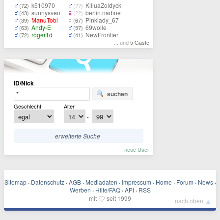
k510970
KilluaZoldyck
(72)
(??)
sunnysven
berlin.nadine
(43)
(??)
ManuTobi
Pinklady_67
(39)
(67)
Andy-E
69wolle
(63)
(57)
roger1d
NewFrontier
(72)
(41)
... und
5 Gäste
ID/Nick
suchen
Geschlecht
Alter
-
erweiterte Suche
neue User
Sitemap
·
Datenschutz
·
AGB
·
Mediadaten
·
Impressum
·
Home
·
Forum
·
News
·
Werben
·
Hilfe/FAQ
·
API
·
RSS
♡
mit
seit 1999
▲
nach oben