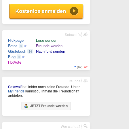
Sofawolf's
Nickpage
Lose senden
Fotos
Freunde werden
0
Gästebuch
Nachricht senden
34
Blog
0
HotVote
(62)
off
Freunde
Sofawolf
hat leider noch keine Freunde. Unter
MyFriends
kannst du ihm/ihr die Freundschaft
anbieten.
JETZT Freunde werden
Wer war da?