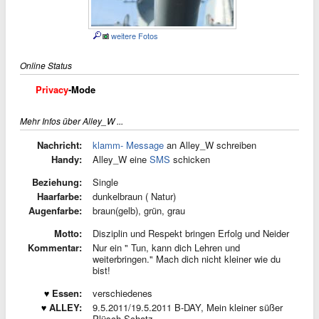
weitere Fotos
Online Status
Privacy
-Mode
Mehr Infos über Alley_W ...
Nachricht:
klamm- Message
an Alley_W schreiben
Handy:
Alley_W eine
SMS
schicken
Beziehung:
Single
Haarfarbe:
dunkelbraun ( Natur)
Augenfarbe:
braun(gelb), grün, grau
Motto:
Disziplin und Respekt bringen Erfolg und Neider
Kommentar:
Nur ein " Tun, kann dich Lehren und
weiterbringen." Mach dich nicht kleiner wie du
bist!
Essen:
verschiedenes
ALLEY:
9.5.2011/19.5.2011 B-DAY, Mein kleiner süßer
Plüsch Schatz