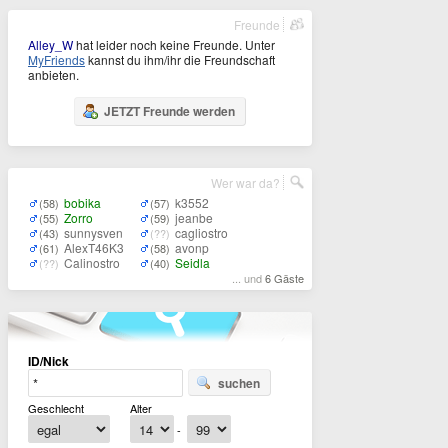
Freunde
Alley_W
hat leider noch keine Freunde. Unter
MyFriends
kannst du ihm/ihr die Freundschaft
anbieten.
JETZT Freunde werden
Wer war da?
bobika
k3552
(58)
(57)
Zorro
jeanbe
(55)
(59)
sunnysven
cagliostro
(43)
(??)
AlexT46K3
avonp
(61)
(58)
Calinostro
Seidla
(??)
(40)
... und
6 Gäste
ID/Nick
suchen
Geschlecht
Alter
-