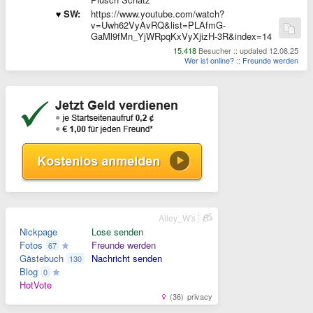
SW:
https://www.youtube.com/watch?
v=Uwh62VyAvRQ&list=PLAfmG-
GaMl9fMn_YjWRpqKxVyXjizH-3R&index=14
15.418
Besucher :: updated 12.08.25
Wer ist online?
::
Freunde werden
Alley_W's
Nickpage
Lose senden
Fotos
Freunde werden
67
Gästebuch
Nachricht senden
130
Blog
0
HotVote
(36)
privacy