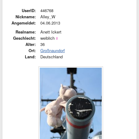
UserID:
446768
Nickname:
Alley_W
Angemeldet:
04.06.2013
Realname:
Anett Ickert
Geschlecht:
weiblich
Alter:
36
Ort:
Großnaundorf
Land:
Deutschland