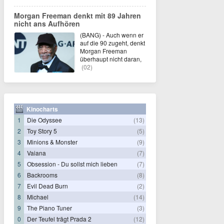
Morgan Freeman denkt mit 89 Jahren
nicht ans Aufhören
(BANG) - Auch wenn er
auf die 90 zugeht, denkt
Morgan Freeman
überhaupt nicht daran,
(02)
Kinocharts
1
Die Odyssee
(13)
2
Toy Story 5
(5)
3
Minions & Monster
(9)
4
Vaiana
(7)
5
Obsession - Du sollst mich lieben
(7)
6
Backrooms
(8)
7
Evil Dead Burn
(2)
8
Michael
(14)
9
The Piano Tuner
(3)
0
Der Teufel trägt Prada 2
(12)