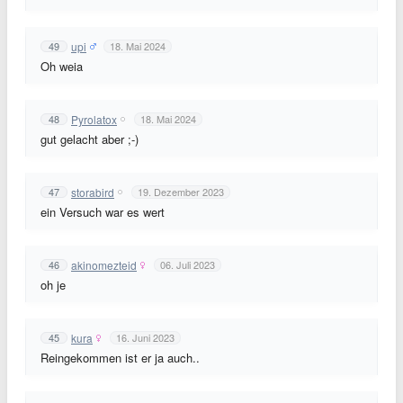
upi
49
18. Mai 2024
Oh weia
Pyrolatox
48
18. Mai 2024
gut gelacht aber ;-)
storabird
47
19. Dezember 2023
ein Versuch war es wert
akinomezteid
46
06. Juli 2023
oh je
kura
45
16. Juni 2023
Reingekommen ist er ja auch..