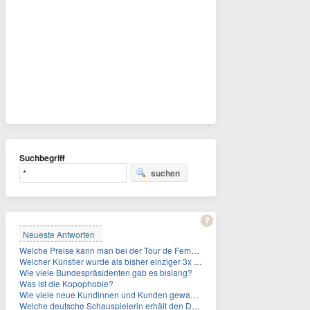
Suchbegriff
suchen
Neueste Antworten
Welche Preise kann man bei der Tour de Femmes 2026 gewinnen?
Welcher Künstler wurde als bisher einziger 3x in die Rock and Roll Hall of Fame aufgenommen?
Wie viele Bundespräsidenten gab es bislang?
Was ist die Kopophobie?
Wie viele neue Kundinnen und Kunden gewann MagentaTV allein durch die WM hinzu?
Welche deutsche Schauspielerin erhält den Deutschen Kulturpolitikpreis?