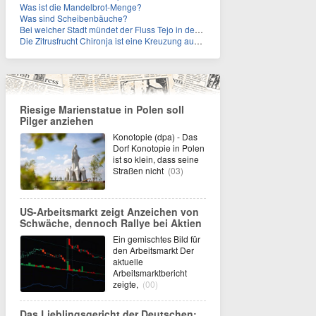
Was ist die Mandelbrot-Menge?
Was sind Scheibenbäuche?
Bei welcher Stadt mündet der Fluss Tejo in den Atlantik?
Die Zitrusfrucht Chironja ist eine Kreuzung aus welchen Früchten?
Riesige Marienstatue in Polen soll
Pilger anziehen
Konotopie (dpa) - Das
Dorf Konotopie in Polen
ist so klein, dass seine
Straßen nicht
(03)
US-Arbeitsmarkt zeigt Anzeichen von
Schwäche, dennoch Rallye bei Aktien
Ein gemischtes Bild für
den Arbeitsmarkt Der
aktuelle
Arbeitsmarktbericht
zeigte,
(00)
Das Lieblingsgericht der Deutschen: