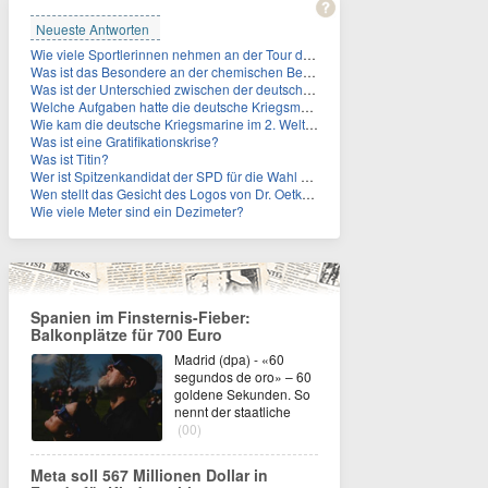
Neueste Antworten
Wie viele Sportlerinnen nehmen an der Tour de Femmes teil?
Was ist das Besondere an der chemischen Bezeichnung für Titin?
Was ist der Unterschied zwischen der deutschen Kriegsmarine im 2. Weltkrieg und der Naziflotte?
Welche Aufgaben hatte die deutsche Kriegsmarine im 2. Weltkrieg im Schwarzen Meer?
Wie kam die deutsche Kriegsmarine im 2. Weltkrieg ins Schwarze Meer?
Was ist eine Gratifikationskrise?
Was ist Titin?
Wer ist Spitzenkandidat der SPD für die Wahl zum Berliner Abgeordnetenhaus im September 2026?
Wen stellt das Gesicht des Logos von Dr. Oetker dar?
Wie viele Meter sind ein Dezimeter?
Spanien im Finsternis-Fieber:
Balkonplätze für 700 Euro
Madrid (dpa) - «60
segundos de oro» – 60
goldene Sekunden. So
nennt der staatliche
(00)
Meta soll 567 Millionen Dollar in