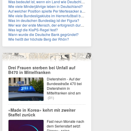
Was bedeutet ist, wenn ein Land wie Deutschland ein Demographieproblem hat?
Wie viele Minderjährige leben in Deutschland?
Auf welcher Position spielte Per Mertesacker als Fußballer?
Wie viele Bundesligaklubs im Herrenfußball befinden sich in NRW?
Was im deutschen Bundestag ist der Figura?
Wer war der erste Mensch, der erfolgreich durch den Ärmelkanal schwamm?
Was legt die KlaPS-Regel fest?
Wann wurde die Deutsche Bank gegründet?
Wie heißt der höchste Berg der Rhön?
Drei Frauen sterben bei Unfall auf
B470 in Mittelfranken
Dietersheim - Auf der
Bundesstraße 470 bei
Dietersheim in
Mittelfranken sind am
(01)
«Made in Korea» kehrt mit zweiter
Staffel zurück
Fast neun Monate nach
dem Serienstart setzt
Disney+ seine