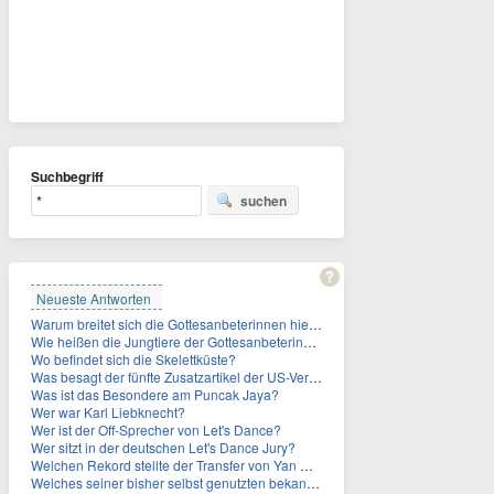
Suchbegriff
suchen
Neueste Antworten
Warum breitet sich die Gottesanbeterinnen hierzulande immer weiter aus?
Wie heißen die Jungtiere der Gottesanbeterinnen?
Wo befindet sich die Skelettküste?
Was besagt der fünfte Zusatzartikel der US-Verfassung, auf den sich Fauci berief?
Was ist das Besondere am Puncak Jaya?
Wer war Karl Liebknecht?
Wer ist der Off-Sprecher von Let's Dance?
Wer sitzt in der deutschen Let's Dance Jury?
Welchen Rekord stellte der Transfer von Yan Diomande zudem auf?
Welches seiner bisher selbst genutzten bekannten Gebäude verpachtet der Vatikan nun?