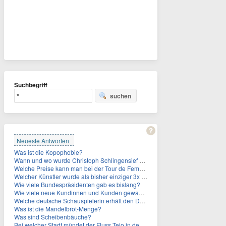
Suchbegriff
suchen
Neueste Antworten
Was ist die Kopophobie?
Wann und wo wurde Christoph Schlingensief geboren?
Welche Preise kann man bei der Tour de Femmes 2026 gewinnen?
Welcher Künstler wurde als bisher einziger 3x in die Rock and Roll Hall of Fame aufgenommen?
Wie viele Bundespräsidenten gab es bislang?
Wie viele neue Kundinnen und Kunden gewann MagentaTV allein durch die WM hinzu?
Welche deutsche Schauspielerin erhält den Deutschen Kulturpolitikpreis?
Was ist die Mandelbrot-Menge?
Was sind Scheibenbäuche?
Bei welcher Stadt mündet der Fluss Tejo in den Atlantik?