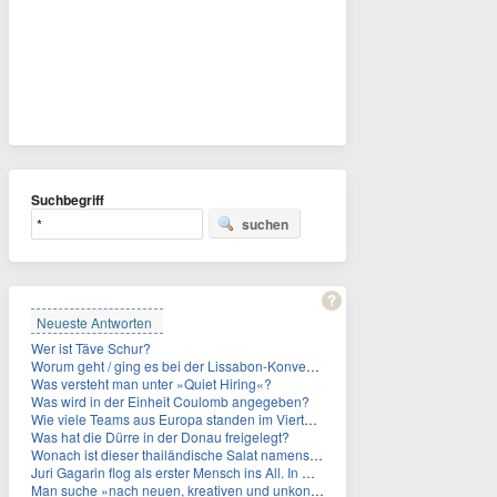
Suchbegriff
suchen
Neueste Antworten
Wer ist Täve Schur?
Worum geht / ging es bei der Lissabon-Konvention?
Was versteht man unter »Quiet Hiring«?
Was wird in der Einheit Coulomb angegeben?
Wie viele Teams aus Europa standen im Viertelfinale der Fußball-WM 2026 in Mexiko, den USA und Kanada?
Was hat die Dürre in der Donau freigelegt?
Wonach ist dieser thailändische Salat namens Nam Tok benannt?
Juri Gagarin flog als erster Mensch ins All. In welchem Jahr?
Man suche »nach neuen, kreativen und unkonventionellen« Ideen im Umgang mit dem Iran, schrieb das US-Militär. An wen?