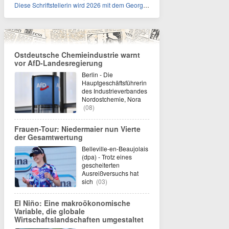
Diese Schriftstellerin wird 2026 mit dem Georg-Büchner-Preis ausgezeichnet. Wie heißt sie?
Ostdeutsche Chemieindustrie warnt
vor AfD-Landesregierung
Berlin - Die
Hauptgeschäftsführerin
des Industrieverbandes
Nordostchemie, Nora
(08)
Frauen-Tour: Niedermaier nun Vierte
der Gesamtwertung
Belleville-en-Beaujolais
(dpa) - Trotz eines
gescheiterten
Ausreißversuchs hat
sich
(03)
El Niño: Eine makroökonomische
Variable, die globale
Wirtschaftslandschaften umgestaltet