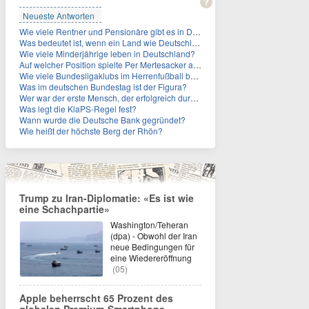
Neueste Antworten
Wie viele Rentner und Pensionäre gibt es in Deutschland aktuell?
Was bedeutet ist, wenn ein Land wie Deutschland ein Demographieproblem hat?
Wie viele Minderjährige leben in Deutschland?
Auf welcher Position spielte Per Mertesacker als Fußballer?
Wie viele Bundesligaklubs im Herrenfußball befinden sich in NRW?
Was im deutschen Bundestag ist der Figura?
Wer war der erste Mensch, der erfolgreich durch den Ärmelkanal schwamm?
Was legt die KlaPS-Regel fest?
Wann wurde die Deutsche Bank gegründet?
Wie heißt der höchste Berg der Rhön?
Trump zu Iran-Diplomatie: «Es ist wie
eine Schachpartie»
Washington/Teheran
(dpa) - Obwohl der Iran
neue Bedingungen für
eine Wiedereröffnung
(05)
Apple beherrscht 65 Prozent des