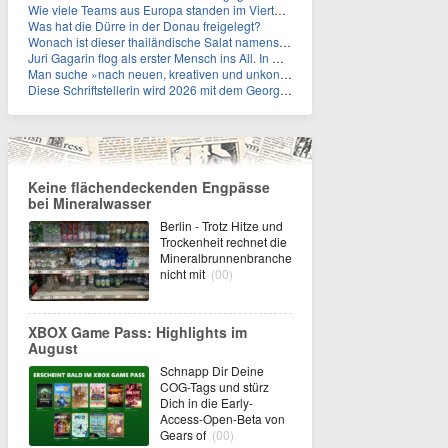
Wie viele Teams aus Europa standen im Viertelfinale der Fußball-WM 2026 in Mexiko, den USA und Kanada?
Was hat die Dürre in der Donau freigelegt?
Wonach ist dieser thailändische Salat namens Nam Tok benannt?
Juri Gagarin flog als erster Mensch ins All. In welchem Jahr?
Man suche »nach neuen, kreativen und unkonventionellen« Ideen im Umgang mit dem Iran, schrieb das US-Militär. An wen?
Diese Schriftstellerin wird 2026 mit dem Georg-Büchner-Preis ausgezeichnet. Wie heißt sie?
Keine flächendeckenden Engpässe
bei Mineralwasser
Berlin - Trotz Hitze und
Trockenheit rechnet die
Mineralbrunnenbranche
nicht mit
(00)
XBOX Game Pass: Highlights im
August
Schnapp Dir Deine
COG-Tags und stürz
Dich in die Early-
Access-Open-Beta von
Gears of
(00)