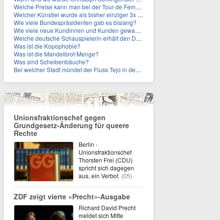
Welche Preise kann man bei der Tour de Femmes 2026 gewinnen?
Welcher Künstler wurde als bisher einziger 3x in die Rock and Roll Hall of Fame aufgenommen?
Wie viele Bundespräsidenten gab es bislang?
Wie viele neue Kundinnen und Kunden gewann MagentaTV allein durch die WM hinzu?
Welche deutsche Schauspielerin erhält den Deutschen Kulturpolitikpreis?
Was ist die Kopophobie?
Was ist die Mandelbrot-Menge?
Was sind Scheibenbäuche?
Bei welcher Stadt mündet der Fluss Tejo in den Atlantik?
Unionsfraktionschef gegen
Grundgesetz-Änderung für queere
Rechte
Berlin -
Unionsfraktionschef
Thorsten Frei (CDU)
spricht sich dagegen
aus, ein Verbot
(05)
ZDF zeigt vierte «Precht»-Ausgabe
Richard David Precht
meldet sich Mitte