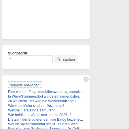
Suchbegriff
suchen
Neueste Antworten
Eine weitere Folge des Klimawandels, unpraktisch für Urlauber: Wo fehlt mittlerweile sogar das Trinkwasser?
In Wien-Stammersdorf wurde ein neuer österreichischer Temperaturrekord gemessen. Wie hoch war die Temperatur?
Zu welchem Tier wird die Weidenblattlarve?
Wie viele Meter sind ein Dezimeter?
Welche Tiere sind Paarhufer?
Wie heißt das »Spiel des Jahres 2026«?
Die Zahl der Studierenden, die Bafög beziehen, sinkt. Woran liegt das?
Wer ist Spitzenkandidat der SPD für die Wahl zum Berliner Abgeordnetenhaus im September 2026?
Wen stellt das Gesicht des Logos von Dr. Oetker dar?