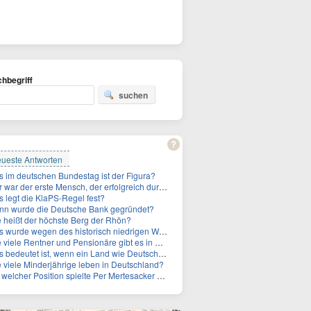
hbegriff
suchen
ueste Antworten
 im deutschen Bundestag ist der Figura?
ar der erste Mensch, der erfolgreich durch den Ärmelkanal schwamm?
 legt die KlaPS-Regel fest?
n wurde die Deutsche Bank gegründet?
 heißt der höchste Berg der Rhön?
de wegen des historisch niedrigen Wasserstands der Donau in Budapest freigelegt und geborgen?
iele Rentner und Pensionäre gibt es in Deutschland aktuell?
edeutet ist, wenn ein Land wie Deutschland ein Demographieproblem hat?
 viele Minderjährige leben in Deutschland?
welcher Position spielte Per Mertesacker als Fußballer?