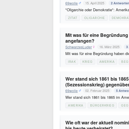
69wolle
15. April 2025
2 Antworte
"Oligarchie oder Demokratie": Ameri
ZITAT
OLIGARCHIE
DEMOKRA
Mit was für eine Begründung
angefangen?
SchwarzesLuder
16. März 2025
3
Mit was für eine Begründung haben d
IRAK
KRIEG
AMERIKA
BEG
Wer stand sich 1861 bis 186
(Sezessionskrieg) gegenübe
69wolle
02. Februar 2025
5 Antwo
Wer stand sich 1861 bis 1865 im Ame
AMERIKA
BÜRGERKRIEG
GEG
Wie oft war der aktuell nomi
bis heute verheiratet?