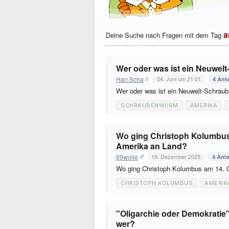
a
Deine Suche nach Fragen mit dem Tag
Wer oder was ist ein Neuwe
Han.Scha
04. Juni um 21:01
4 Ant
Wer oder was ist ein Neuwelt-Schra
SCHRAUBENWURM
AMERIKA
Wo ging Christoph Kolumbus 
Amerika an Land?
69wolle
19. Dezember 2025
4 Ant
Wo ging Christoph Kolumbus am 14. 
CHRISTOPH KOLUMBUS
AMERIK
"Oligarchie oder Demokratie
wer?