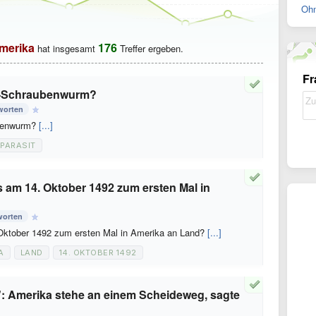
Ohn
merika
176
hat insgesamt
Treffer ergeben.
Fr
lt-Schraubenwurm?
worten
ubenwurm?
[...]
PARASIT
am 14. Oktober 1492 zum ersten Mal in
worten
Oktober 1492 zum ersten Mal in Amerika an Land?
[...]
A
LAND
14. OKTOBER 1492
": Amerika stehe an einem Scheideweg, sagte