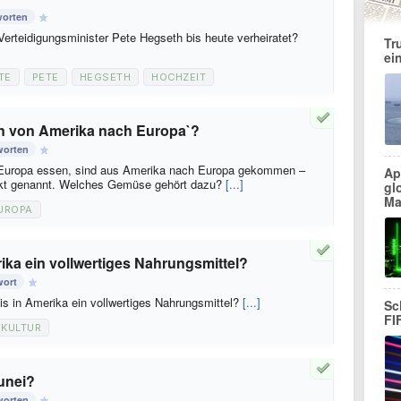
worten
-Verteidigungsminister Pete Hegseth bis heute verheiratet?
Tr
ei
TE
PETE
HEGSETH
HOCHZEIT
 von Amerika nach Europa`?
worten
n Europa essen, sind aus Amerika nach Europa gekommen –
Ap
ekt genannt. Welches Gemüse gehört dazu?
[...]
gl
Ma
UROPA
ka ein vollwertiges Nahrungsmittel?
wort
is in Amerika ein vollwertiges Nahrungsmittel?
[...]
Sc
FI
KULTUR
runei?
worten