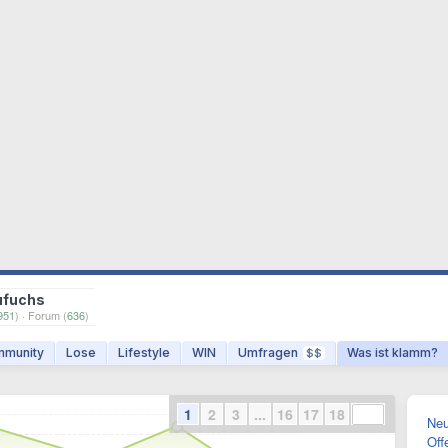
ufuchs
951
) · Forum (
636
)
munity
Lose
Lifestyle
WIN
Umfragen
Was ist klamm?
$$
1
2
3
...
16
17
18
Neu
Off