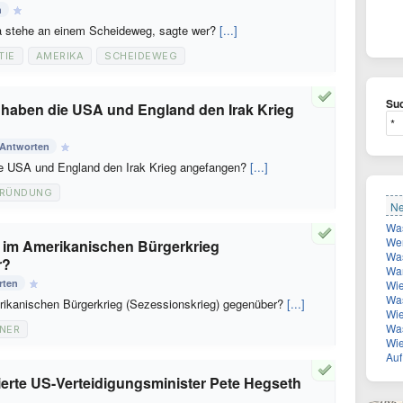
n
ka stehe an einem Scheideweg, sagte wer?
[...]
TIE
AMERIKA
SCHEIDEWEG
Suc
 haben die USA und England den Irak Krieg
 Antworten
ie USA und England den Irak Krieg angefangen?
[...]
RÜNDUNG
Ne
Was
Wer w
5 im Amerikanischen Bürgerkrieg
Was
r?
Wan
rten
Wie
Was wur
rikanischen Bürgerkrieg (Sezessionskrieg) gegenüber?
[...]
Wie v
Was b
NER
Wie
Auf 
nierte US-Verteidigungsminister Pete Hegseth