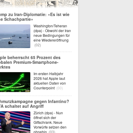
ump zu Iran-Diplomatie: «Es ist wie
ne Schachpartie»
Washington/Teheran
(dpa) - Obwohl der Iran
neue Bedingungen für
eine Wiedereröffnung
(02)
ple beherrscht 65 Prozent des
obalen Premium-Smartphone-
rktes
Im ersten Halbjahr
2026 hat Apple laut
aktuellen Daten von
Counterpoint
(00)
hmutzkampagne gegen Infantino?
FA schaltet auf Angriff
Zürich (dpa) - Nun
öffnet sich der
Giftschrank. Neue
Vorwürfe setzen den
ohnehin
(03)