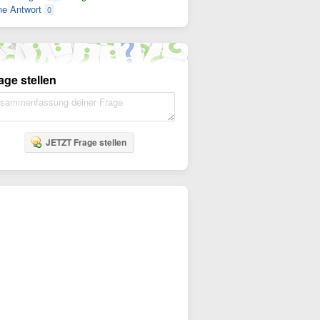
e Antwort
0
age stellen
JETZT Frage stellen