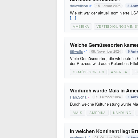
dalewilson
15. Januar 2025
5 Ant
Wie oft war der aktuell nominierte US
[...]
AMERIKA
VERTEIDIGUNGSMINIS
Welche Gemüsesorten kamen
69wolle
08. November 2024
6 Ant
Viele Gemüsesorten, die wir heute i
der Prozess wird auch Kolumbus-Eff
GEMÜSESORTEN
AMERIKA
E
Wodurch wurde Mais in Ameri
Han.Scha
09. Oktober 2024
1 Ant
Durch welche Kulturleistung wurde Ma
MAIS
AMERIKA
NAHRUNG
In welchen Kontinent liegt B
ausiman1
03. Oktober 2024
4 Ant