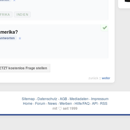
FRIKA
INDIEN
 Amerika?
Antworten
ETZT kostenlos Frage stellen
zurück
::
weiter
Sitemap
·
Datenschutz
·
AGB
·
Mediadaten
·
Impressum
Home
·
Forum
·
News
·
Werben
·
Hilfe/FAQ
·
API
·
RSS
♡
mit
seit 1999