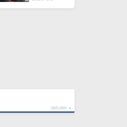
▲
nach oben