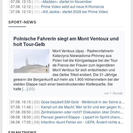
07.08. 12:15 |
(00)
«Madden» startet im November
07.08. 12:12 |
(00)
Prime Video setzt auf neue K-Romanze
07.08. 12:10 |
(00)
«Kill Jackie» startet 2026 bei Prime Video
SPORT-NEWS
Polnische Fahrerin siegt am Mont Ventoux und
holt Tour-Gelb
Mont Ventoux (dpa) - Radrennfahrerin
Katarzyna Niewiadoma-Phinney aus
Polen hat die Königsetappe bei der Tour
de France der Frauen zum legendären
Mont Ventoux für sich entschieden und
das Gelbe Trikot erobert. Die 31-Jährige
gewann die Bergankunft auf mehr als 1.900 Höhenmetern bei der
siebten Etappe nach einer beeindruckenden Kletterpartie. Sie
hatte
[…]
(02)
vor 1 Stunde
07.08. 16:15 |
(02)
Gose bejubelt EM-Gold - Wellbrock in der Seine ausgebremst
07.08. 11:46 |
(00)
Kampf um die Macht: Wer ist für und wer gegen Infantino?
07.08. 09:50 |
(03)
Zentralisieren oder nicht? Diskussion über Drohnenabwehr
06.08. 18:00 |
(02)
Pienaar gewinnt Etappe - Lippert im Sprint chancenlos
06.08. 17:05 |
(08)
Infantino räumt Fehler ein - UEFA: Ändert nichts an Boykott
FINANZNEWS