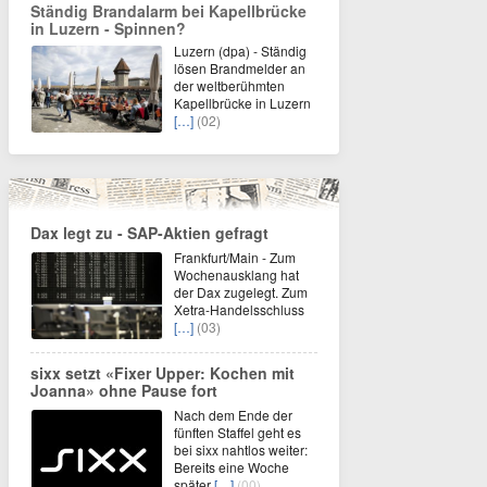
Ständig Brandalarm bei Kapellbrücke
in Luzern - Spinnen?
Luzern (dpa) - Ständig
lösen Brandmelder an
der weltberühmten
Kapellbrücke in Luzern
[…]
(02)
Dax legt zu - SAP-Aktien gefragt
Frankfurt/Main - Zum
Wochenausklang hat
der Dax zugelegt. Zum
Xetra-Handelsschluss
[…]
(03)
sixx setzt «Fixer Upper: Kochen mit
Joanna» ohne Pause fort
Nach dem Ende der
fünften Staffel geht es
bei sixx nahtlos weiter:
Bereits eine Woche
später
[…]
(00)