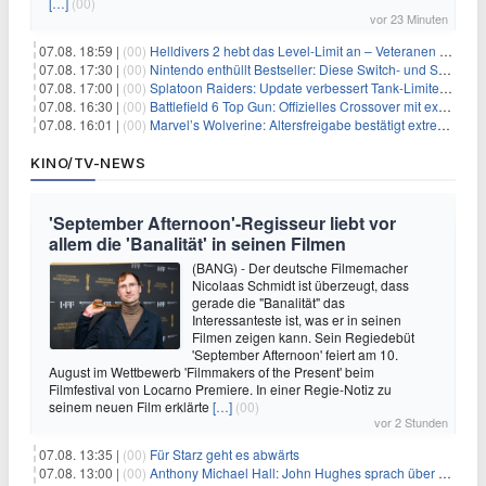
[…]
(00)
vor 23 Minuten
07.08. 18:59 |
(00)
Helldivers 2 hebt das Level-Limit an – Veteranen können endlich weiter aufsteigen
07.08. 17:30 |
(00)
Nintendo enthüllt Bestseller: Diese Switch- und Switch-2-Spiele verkaufen sich am besten
07.08. 17:00 |
(00)
Splatoon Raiders: Update verbessert Tank-Limiter und behebt Bugs
07.08. 16:30 |
(00)
Battlefield 6 Top Gun: Offizielles Crossover mit exklusiven Inhalten angekündigt
07.08. 16:01 |
(00)
Marvel’s Wolverine: Altersfreigabe bestätigt extreme Gewalt und düstere Szenen
KINO/TV-NEWS
'September Afternoon'-Regisseur liebt vor
allem die 'Banalität' in seinen Filmen
(BANG) - Der deutsche Filmemacher
Nicolaas Schmidt ist überzeugt, dass
gerade die "Banalität" das
Interessanteste ist, was er in seinen
Filmen zeigen kann. Sein Regiedebüt
'September Afternoon' feiert am 10.
August im Wettbewerb 'Filmmakers of the Present' beim
Filmfestival von Locarno Premiere. In einer Regie-Notiz zu
seinem neuen Film erklärte
[…]
(00)
vor 2 Stunden
07.08. 13:35 |
(00)
Für Starz geht es abwärts
07.08. 13:00 |
(00)
Anthony Michael Hall: John Hughes sprach über eine Fortsetzung von 'The Breakfast Club'