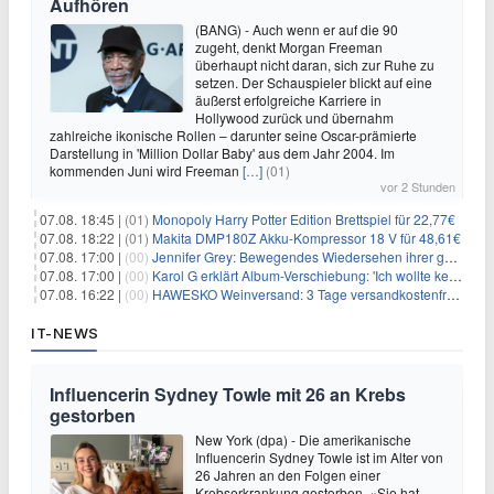
Aufhören
(BANG) - Auch wenn er auf die 90
zugeht, denkt Morgan Freeman
überhaupt nicht daran, sich zur Ruhe zu
setzen. Der Schauspieler blickt auf eine
äußerst erfolgreiche Karriere in
Hollywood zurück und übernahm
zahlreiche ikonische Rollen – darunter seine Oscar-prämierte
Darstellung in 'Million Dollar Baby' aus dem Jahr 2004. Im
kommenden Juni wird Freeman
[…]
(01)
vor 2 Stunden
07.08. 18:45 |
(01)
Monopoly Harry Potter Edition Brettspiel für 22,77€
07.08. 18:22 |
(01)
Makita DMP180Z Akku-Kompressor 18 V für 48,61€
07.08. 17:00 |
(00)
Jennifer Grey: Bewegendes Wiedersehen ihrer geschiedenen Eltern kurz vor dem Tod ihrer Mutter
07.08. 17:00 |
(00)
Karol G erklärt Album-Verschiebung: 'Ich wollte keine persönliche Situation ausnutzen'
07.08. 16:22 |
(00)
HAWESKO Weinversand: 3 Tage versandkostenfrei bestellen (MBW 25€)
IT-NEWS
Influencerin Sydney Towle mit 26 an Krebs
gestorben
New York (dpa) - Die amerikanische
Influencerin Sydney Towle ist im Alter von
26 Jahren an den Folgen einer
Krebserkrankung gestorben. «Sie hat