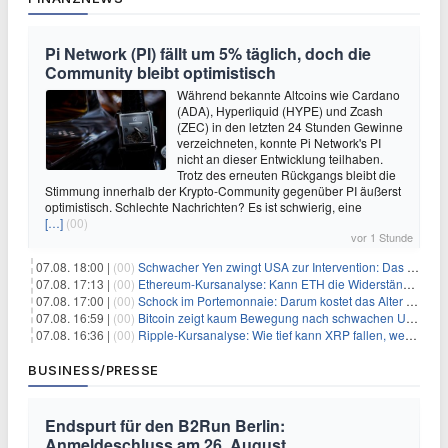
Pi Network (PI) fällt um 5% täglich, doch die
Community bleibt optimistisch
Während bekannte Altcoins wie Cardano
(ADA), Hyperliquid (HYPE) und Zcash
(ZEC) in den letzten 24 Stunden Gewinne
verzeichneten, konnte Pi Network's PI
nicht an dieser Entwicklung teilhaben.
Trotz des erneuten Rückgangs bleibt die
Stimmung innerhalb der Krypto-Community gegenüber PI äußerst
optimistisch. Schlechte Nachrichten? Es ist schwierig, eine
[…]
(00)
vor 1 Stunde
07.08. 18:00 |
(00)
Schwacher Yen zwingt USA zur Intervention: Das größte Risiko seit 15 Jahren
07.08. 17:13 |
(00)
Ethereum-Kursanalyse: Kann ETH die Widerstände der gleitenden Durchschnitte überwinden?
07.08. 17:00 |
(00)
Schock im Portemonnaie: Darum kostet das Alter deutlich mehr als Sie denken
07.08. 16:59 |
(00)
Bitcoin zeigt kaum Bewegung nach schwachen US-Arbeitsmarktdaten, Fed-Zinserhöhungschancen sinken auf 44%
07.08. 16:36 |
(00)
Ripple-Kursanalyse: Wie tief kann XRP fallen, wenn die $1-Unterstützung am Wochenende verloren geht?
BUSINESS/PRESSE
Endspurt für den B2Run Berlin:
Anmeldeschluss am 26. August