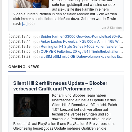
sehr hart gekämpft und wir sind so stolz
auf sie», teilte ihre Familie in einem
Video auf ihren Profilen in den sozialen Medien mit. «Wir werden
dich immer so sehr lieben», hieß es dazu. Geboren wurde Towle
nach
[…]
(00)
vor 2 Stunden
07.08. 19:45 |
(00)
Spider Farmer G3000 Growbox-Komplettset 90×90×180 cm für 379,99€
07.08. 19:44 |
(00)
Anker Laptop Powerbank 25.000 mAh mit 165 W refurbished für 58,39€
07.08. 19:19 |
(00)
Remington F4 Style Series F4002 Folienrasierer für 18,99€
07.08. 18:55 |
(01)
CURVER Futterbox 20 kg / 54 l Tierfutterbehälter mit Rollen für 19,99€
07.08. 18:28 |
(00)
aloSIM eSIM mit 5 GB Datenvolumen kostenlos für Windscribe-Pro-Nutzer
GAMING-NEWS
Silent Hill 2 erhält neues Update – Bloober
verbessert Grafik und Performance
Konami und Bloober Team haben
überraschend ein neues Update für das
Silent Hill 2 Remake veröffentlicht. Patch
1.07 konzentriert sich vor allem auf
technische Verbesserungen und soll
sowohl die Performance als auch die
Bildqualität auf PlayStation 5 und PlayStation 5 Pro verbessern.
Gleichzeitig beseitigt das Update mehrere Grafikfehler, die