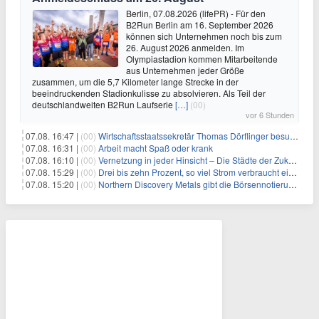
Berlin, 07.08.2026 (lifePR) - Für den
B2Run Berlin am 16. September 2026
können sich Unternehmen noch bis zum
26. August 2026 anmelden. Im
Olympiastadion kommen Mitarbeitende
aus Unternehmen jeder Größe
zusammen, um die 5,7 Kilometer lange Strecke in der
beeindruckenden Stadionkulisse zu absolvieren. Als Teil der
deutschlandweiten B2Run Laufserie
[…]
(00)
vor 6 Stunden
07.08. 16:47 |
(00)
Wirtschaftsstaatssekretär Thomas Dörflinger besucht Handwerksbetrieb im Kammerbezirk Freiburg
07.08. 16:31 |
(00)
Arbeit macht Spaß oder krank
07.08. 16:10 |
(00)
Vernetzung in jeder Hinsicht – Die Städte der Zukunft sind grün-blau
07.08. 15:29 |
(00)
Drei bis zehn Prozent, so viel Strom verbraucht ein Aufzug im Gebäude
07.08. 15:20 |
(00)
Northern Discovery Metals gibt die Börsennotierung an der Frankfurter Wertpapierbörse bekannt