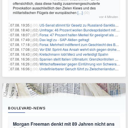
offensichtlich, dass diese hastig zusammengeschusterte
Provokation ausschließlich den Zielen Kiews und des
militaristischen Flügels der europäischen
[…]
(00)
vor 4 Minuten
07.08. 19:35 |
(00)
US-Senat stimmt für Gesetz zu Russland-Sanktionen
07.08. 18:40 |
(02)
Umfrage: 46 Prozent wollen Bundespräsident mit Politik-Erfahrung
07.08. 18:07 |
(07)
Forsa: 47 Prozent halten Merkel für geeignet als Bundespräsidentin
07.08. 17:49 |
(03)
Dax legt zu - SAP-Aktien gefragt
07.08. 17:18 |
(05)
Forsa: Mehrheit indifferent zum Geschlecht des Bundespräsidenten
07.08. 17:08 |
(02)
Vor EM: Sprint-Ass Ansah wehrt sich gegen drohende Sperre
07.08. 16:43 |
(06)
Kretschmann lobt Merz und verteidigt Spahn
07.08. 16:36 |
(03)
Spanien stellt Italien Ultimatum: Grenzkontrollen beenden
07.08. 16:26 |
(05)
Wirtschaftsweiser gegen Einführung von Schwerarbeiter-Rente
07.08. 16:06 |
(00)
Undefinierbarer Geruch führt zu Zwischenlandung von Flieger
BOULEVARD-NEWS
Morgan Freeman denkt mit 89 Jahren nicht ans