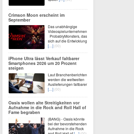
Crimson Moon erscheint im
September
Das unabhängige
Videospielunternehmen
ProbablyMonsters, das
sich auf die Entwicklung
[…]
(00)
iPhone Ultra lässt Verkauf faltbarer
Smartphones 2026 um 20 Prozent
steigen
Laut Branchenberichten
werden die weltweiten
Auslieferungen faltbarer
[…]
(00)
Oasis wollen alte Streitigkeiten vor
Aufnahme in die Rock and Roll Hall of
Fame begraben
(BANG) - Oasis könnte
bei der bevorstehenden
Aufnahme in die Rock
and Roll Hall of
[…]
(00)