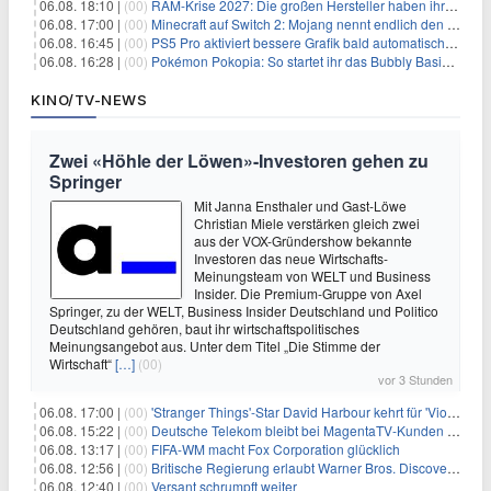
06.08. 18:10 |
(00)
RAM-Krise 2027: Die großen Hersteller haben ihre Produktion offenbar schon verkauft
06.08. 17:00 |
(00)
Minecraft auf Switch 2: Mojang nennt endlich den Releasetermin
06.08. 16:45 |
(00)
PS5 Pro aktiviert bessere Grafik bald automatisch, aber das Update ist kleiner als gedacht
06.08. 16:28 |
(00)
Pokémon Pokopia: So startet ihr das Bubbly Basin-DLC
KINO/TV-NEWS
Zwei «Höhle der Löwen»-Investoren gehen zu
Springer
Mit Janna Ensthaler und Gast-Löwe
Christian Miele verstärken gleich zwei
aus der VOX-Gründershow bekannte
Investoren das neue Wirtschafts-
Meinungsteam von WELT und Business
Insider. Die Premium-Gruppe von Axel
Springer, zu der WELT, Business Insider Deutschland und Politico
Deutschland gehören, baut ihr wirtschaftspolitisches
Meinungsangebot aus. Unter dem Titel „Die Stimme der
Wirtschaft“
[…]
(00)
vor 3 Stunden
06.08. 17:00 |
(00)
'Stranger Things'-Star David Harbour kehrt für 'Violent Night 2' zurück – Kristen Bell stößt zur Besetzung
06.08. 15:22 |
(00)
Deutsche Telekom bleibt bei MagentaTV-Kunden vage
06.08. 13:17 |
(00)
FIFA-WM macht Fox Corporation glücklich
06.08. 12:56 |
(00)
Britische Regierung erlaubt Warner Bros. Discovery-Übernahme
06.08. 12:40 |
(00)
Versant schrumpft weiter