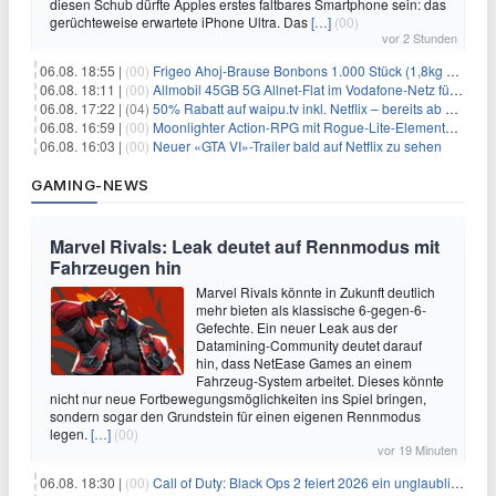
diesen Schub dürfte Apples erstes faltbares Smartphone sein: das
gerüchteweise erwartete iPhone Ultra. Das
[…]
(00)
vor 2 Stunden
06.08. 18:55 |
(00)
Frigeo Ahoj-Brause Bonbons 1.000 Stück (1,8kg Eimer) für 6,29€
06.08. 18:11 |
(00)
Allmobil 45GB 5G Allnet-Flat im Vodafone-Netz für eff. 5,91€/Monat dank 50€ Wechselbonus + 0€ AG
06.08. 17:22 |
(04)
50% Rabatt auf waipu.tv inkl. Netflix – bereits ab 9€/Monat (statt 17,99€)
06.08. 16:59 |
(00)
Moonlighter Action-RPG mit Rogue-Lite-Elementen kostenlos bei Steam
06.08. 16:03 |
(00)
Neuer «GTA VI»-Trailer bald auf Netflix zu sehen
GAMING-NEWS
Marvel Rivals: Leak deutet auf Rennmodus mit
Fahrzeugen hin
Marvel Rivals könnte in Zukunft deutlich
mehr bieten als klassische 6-gegen-6-
Gefechte. Ein neuer Leak aus der
Datamining-Community deutet darauf
hin, dass NetEase Games an einem
Fahrzeug-System arbeitet. Dieses könnte
nicht nur neue Fortbewegungsmöglichkeiten ins Spiel bringen,
sondern sogar den Grundstein für einen eigenen Rennmodus
legen.
[…]
(00)
vor 19 Minuten
06.08. 18:30 |
(00)
Call of Duty: Black Ops 2 feiert 2026 ein unglaubliches Comeback