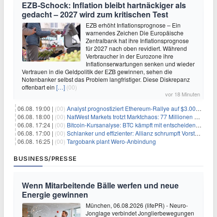
EZB-Schock: Inflation bleibt hartnäckiger als
gedacht – 2027 wird zum kritischen Test
EZB erhöht Inflationsprognose – Ein
warnendes Zeichen Die Europäische
Zentralbank hat ihre Inflationsprognose
für 2027 nach oben revidiert. Während
Verbraucher in der Eurozone ihre
Inflationserwartungen senken und wieder
Vertrauen in die Geldpolitik der EZB gewinnen, sehen die
Notenbanker selbst das Problem langfristiger. Diese Diskrepanz
offenbart ein
[…]
(00)
vor 18 Minuten
06.08. 19:00 |
(00)
Analyst prognostiziert Ethereum-Rallye auf $3.000 nach entscheidendem On-Chain-Ausbruch
06.08. 18:00 |
(00)
NatWest Markets trotzt Marktchaos: 77 Millionen Pfund Gewinn im ersten Halbjahr
06.08. 17:24 |
(00)
Bitcoin-Kursanalyse: BTC kämpft mit entscheidender $65K-Hürde, während sich ein Liquidationscluster aufbaut
06.08. 17:00 |
(00)
Schlanker und effizienter: Allianz schrumpft Vorstand auf 8 Köpfe – das steckt dahinter
06.08. 16:25 |
(00)
Targobank plant Wero-Anbindung
BUSINESS/PRESSE
Wenn Mitarbeitende Bälle werfen und neue
Energie gewinnen
München, 06.08.2026 (lifePR) - Neuro-
Jonglage verbindet Jonglierbewegungen