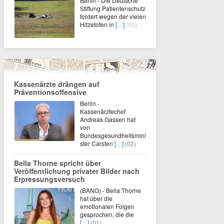
Berlin - Die Deutsche
Stiftung Patientenschutz
fordert wegen der vielen
Hitzetoten in
[…]
(00)
Kassenärzte drängen auf
Präventionsoffensive
Berlin -
Kassenärztechef
Andreas Gassen hat
von
Bundesgesundheitsmini
ster Carsten
[…]
(02)
Bella Thorne spricht über
Veröffentlichung privater Bilder nach
Erpressungsversuch
(BANG) - Bella Thorne
hat über die
emotionalen Folgen
gesprochen, die die
[…]
(01)