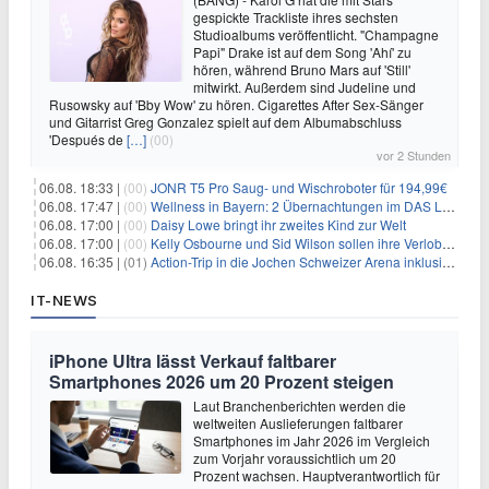
gespickte Trackliste ihres sechsten
Studioalbums veröffentlicht. "Champagne
Papi" Drake ist auf dem Song 'Ahí' zu
hören, während Bruno Mars auf 'Still'
mitwirkt. Außerdem sind Judeline und
Rusowsky auf 'Bby Wow' zu hören. Cigarettes After Sex-Sänger
und Gitarrist Greg Gonzalez spielt auf dem Albumabschluss
'Después de
[…]
(00)
vor 2 Stunden
06.08. 18:33 |
(00)
JONR T5 Pro Saug- und Wischroboter für 194,99€
06.08. 17:47 |
(00)
Wellness in Bayern: 2 Übernachtungen im DAS LUDWIG Sports Resort inkl. HP + Wellness ab 174€ p.P.
06.08. 17:00 |
(00)
Daisy Lowe bringt ihr zweites Kind zur Welt
06.08. 17:00 |
(00)
Kelly Osbourne und Sid Wilson sollen ihre Verlobung gelöst haben
06.08. 16:35 |
(01)
Action-Trip in die Jochen Schweizer Arena inklusive Premium Hotel und Frühstück ab 59€ p.P.
IT-NEWS
iPhone Ultra lässt Verkauf faltbarer
Smartphones 2026 um 20 Prozent steigen
Laut Branchenberichten werden die
weltweiten Auslieferungen faltbarer
Smartphones im Jahr 2026 im Vergleich
zum Vorjahr voraussichtlich um 20
Prozent wachsen. Hauptverantwortlich für