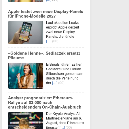
Apple testet zwei neue Display-Panels
für iPhone-Modelle 2027
Laut aktuellen Leaks
erprobt Apple derzeit
zwei neue Display-
Panels, die für die
[…]
(00)
«Goldene Henne»: Sedlaczek ersetzt
Pflaume
Erstmals führen Esther
Sedlaczek und Florian
Silbereisen gemeinsam
durch die Verleihung
der
[…]
(00)
Analyst prognostiziert Ethereum-
Rallye auf $3.000 nach
entscheidendem On-Chain-Ausbruch
Der Krypto-Analyst Ali
Martinez erklärte am 6.
August, dass Ethereums
jüngster
[…]
(00)