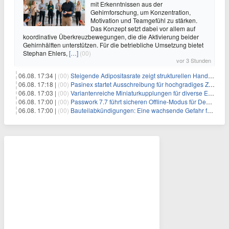
mit Erkenntnissen aus der
Gehirnforschung, um Konzentration,
Motivation und Teamgefühl zu stärken.
Das Konzept setzt dabei vor allem auf
koordinative Überkreuzbewegungen, die die Aktivierung beider
Gehirnhälften unterstützen. Für die betriebliche Umsetzung bietet
Stephan Ehlers,
[…]
(00)
vor 3 Stunden
06.08. 17:34 |
(00)
Steigende Adipositasrate zeigt strukturellen Handlungsbedarf bei der Ernährung schulpflichtiger Kinder
06.08. 17:18 |
(00)
Pasinex startet Ausschreibung für hochgradiges Zinksulfidkonzentrat mit Germanium- und Silbergehalten und stellt ein Betriebsupdate bereit
06.08. 17:03 |
(00)
Variantenreiche Miniaturkupplungen für diverse Einsatzbereiche
06.08. 17:00 |
(00)
Passwork 7.7 führt sicheren Offline-Modus für Desktop- und Mobile-Apps ein
06.08. 17:00 |
(00)
Bauteilabkündigungen: Eine wachsende Gefahr für industrielle Elektroniksysteme