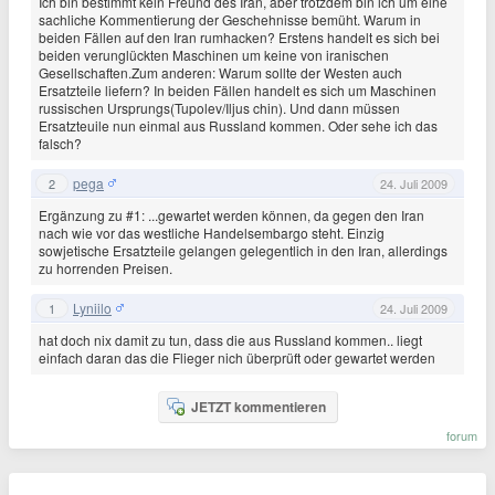
Ich bin bestimmt kein Freund des Iran, aber trotzdem bin ich um eine
sachliche Kommentierung der Geschehnisse bemüht. Warum in
beiden Fällen auf den Iran rumhacken? Erstens handelt es sich bei
beiden verunglückten Maschinen um keine von iranischen
Gesellschaften.Zum anderen: Warum sollte der Westen auch
Ersatzteile liefern? In beiden Fällen handelt es sich um Maschinen
russischen Ursprungs(Tupolev/Iljus chin). Und dann müssen
Ersatzteuile nun einmal aus Russland kommen. Oder sehe ich das
falsch?
pega
2
24. Juli 2009
Ergänzung zu #1: ...gewartet werden können, da gegen den Iran
nach wie vor das westliche Handelsembargo steht. Einzig
sowjetische Ersatzteile gelangen gelegentlich in den Iran, allerdings
zu horrenden Preisen.
Lyniilo
1
24. Juli 2009
hat doch nix damit zu tun, dass die aus Russland kommen.. liegt
einfach daran das die Flieger nich überprüft oder gewartet werden
JETZT kommentieren
forum