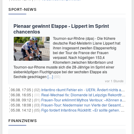
SPORT-NEWS
Pienaar gewinnt Etappe - Lippert im Sprint
chancenlos
Tournon-sur-Rhône (dpa) - Die frühere
deutsche Rad-Meisterin Liane Lippert hat
ihren insgesamt zweiten Etappenerfolg
bei der Tour de France der Frauen
verpasst. Nach hügeligen 153,4
Kilometern zwischen Montbrison und
Tournon-sur-Rhone musste sich die 28-Jährige im Sprint einer
siebenköpfigen Fluchtgruppe bei der sechsten Etappe als
Sechste geschlagen
[…]
(00)
vor 1 Stunde
06.08. 17:05 |
(02)
Infantino räumt Fehler ein - UEFA: Ändert nichts an Boykott
06.08. 16:05 |
(00)
Real-Wechsel fix: Diomande ist Leipzigs Rekordtransfer
06.08. 09:12 |
(01)
Frauen-Tour erklimmt Mythos Ventoux: «Können alles schaffen»
05.08. 18:08 |
(03)
Frauen-Tour: Niedermaier nun Vierte der Gesamtwertung
05.08. 14:12 |
(05)
Figo fordert Infantinos Rücktritt: «Er sollte gehen. Jetzt»
FINANZNEWS