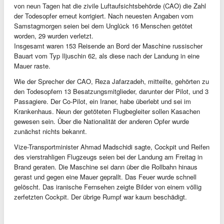
von neun Tagen hat die zivile Luftaufsichtsbehörde (CAO) die Zahl
der Todesopfer erneut korrigiert. Nach neuesten Angaben vom
Samstagmorgen seien bei dem Unglück 16 Menschen getötet
worden, 29 wurden verletzt.
Insgesamt waren 153 Reisende an Bord der Maschine russischer
Bauart vom Typ Iljuschin 62, als diese nach der Landung in eine
Mauer raste.
Wie der Sprecher der CAO, Reza Jafarzadeh, mitteilte, gehörten zu
den Todesopfern 13 Besatzungsmitglieder, darunter der Pilot, und 3
Passagiere. Der Co-Pilot, ein Iraner, habe überlebt und sei im
Krankenhaus. Neun der getöteten Flugbegleiter sollen Kasachen
gewesen sein. Über die Nationalität der anderen Opfer wurde
zunächst nichts bekannt.
Vize-Transportminister Ahmad Madschidi sagte, Cockpit und Reifen
des vierstrahligen Flugzeugs seien bei der Landung am Freitag in
Brand geraten. Die Maschine sei dann über die Rollbahn hinaus
gerast und gegen eine Mauer geprallt. Das Feuer wurde schnell
gelöscht. Das iranische Fernsehen zeigte Bilder von einem völlig
zerfetzten Cockpit. Der übrige Rumpf war kaum beschädigt.