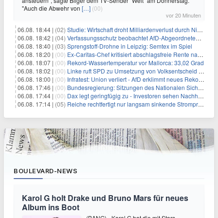
ansteuern", sagte Bilger dem TV-Sender "Welt" am Donnerstag.
"Auch die Abwehr von
[…]
(00)
vor 20 Minuten
06.08. 18:44 |
(02)
Studie: Wirtschaft droht Milliardenverlust durch Niedrigwasser
06.08. 18:42 |
(04)
Verfassungsschutz beobachtet AfD-Abgeordneten Nolte
06.08. 18:40 |
(03)
Sprengstoff-Drohne in Leipzig: Semtex im Spiel
06.08. 18:20 |
(00)
Ex-Caritas-Chef kritisiert abschlagsfreie Rente nach 45 Jahren
06.08. 18:07 |
(00)
Rekord-Wassertemperatur vor Mallorca: 33,02 Grad
06.08. 18:02 |
(00)
Linke ruft SPD zu Umsetzung von Volksentscheid auf
06.08. 18:00 |
(00)
Infratest: Union verliert - AfD erklimmt neues Rekordhoch
06.08. 17:46 |
(00)
Bundesregierung: Sitzungen des Nationalen Sicherheitsrates geheim
06.08. 17:44 |
(00)
Dax legt geringfügig zu - Investoren sehen Nachholpotenzial
06.08. 17:14 |
(05)
Reiche rechtfertigt nur langsam sinkende Strompreise
BOULEVARD-NEWS
Karol G holt Drake und Bruno Mars für neues
Album ins Boot
(BANG) - Karol G hat die mit Stars