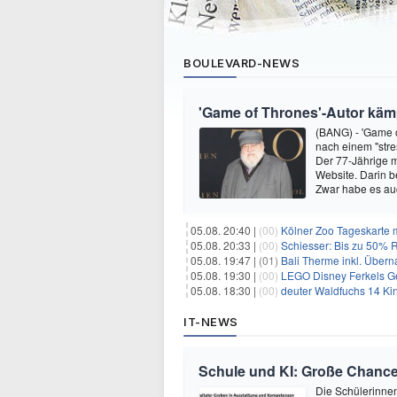
BOULEVARD-NEWS
'Game of Thrones'-Autor kämp
(BANG) - 'Game o
nach einem "stre
Der 77-Jährige m
Website. Darin b
Zwar habe es au
05.08. 20:40 |
(00)
Kölner Zoo Tageskarte m
05.08. 20:33 |
(00)
Schiesser: Bis zu 50% R
05.08. 19:47 |
(01)
Bali Therme inkl. Übern
05.08. 19:30 |
(00)
LEGO Disney Ferkels Ge
05.08. 18:30 |
(00)
deuter Waldfuchs 14 Ki
IT-NEWS
Schule und KI: Große Chanc
Die Schülerinnen 