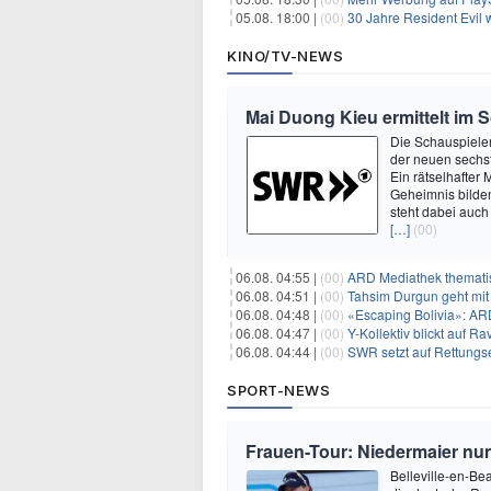
05.08. 18:00 |
(00)
30 Jahre Resident Evil
KINO/TV-NEWS
Mai Duong Kieu ermittelt im 
Die Schauspieler
der neuen sechst
Ein rätselhafter
Geheimnis bilden
steht dabei auch
[…]
(00)
06.08. 04:55 |
(00)
ARD Mediathek thematis
06.08. 04:51 |
(00)
Tahsim Durgun geht mit
06.08. 04:48 |
(00)
«Escaping Bolivia»: AR
06.08. 04:47 |
(00)
Y-Kollektiv blickt auf 
06.08. 04:44 |
(00)
SWR setzt auf Rettungs
SPORT-NEWS
Frauen-Tour: Niedermaier nu
Belleville-en-Bea