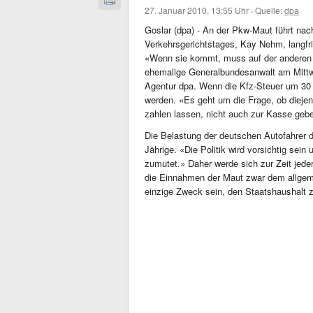
27. Januar 2010, 13:55 Uhr
·
Quelle:
dpa
Goslar (dpa) - An der Pkw-Maut führt n
Verkehrsgerichtstages, Kay Nehm, langfri
«Wenn sie kommt, muss auf der anderen S
ehemalige Generalbundesanwalt am Mittw
Agentur dpa. Wenn die Kfz-Steuer um 30 b
werden. «Es geht um die Frage, ob diejen
zahlen lassen, nicht auch zur Kasse gebe
Die Belastung der deutschen Autofahrer dü
Jährige. «Die Politik wird vorsichtig se
zumutet.» Daher werde sich zur Zeit jede
die Einnahmen der Maut zwar dem allgem
einzige Zweck sein, den Staatshaushalt 