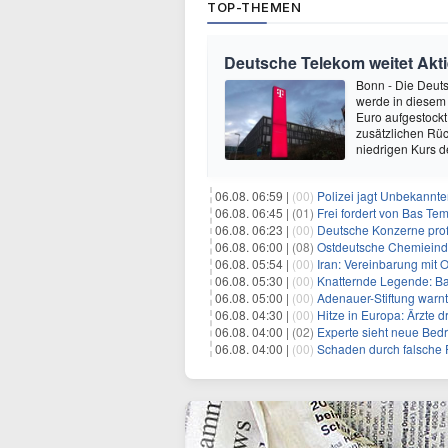
TOP-THEMEN
Deutsche Telekom weitet Ak
Bonn - Die Deuts
werde in diesem J
Euro aufgestockt
zusätzlichen Rü
niedrigen Kurs d
06.08. 06:59 |
(00)
Polizei jagt Unbekannt
06.08. 06:45 |
(01)
Frei fordert von Bas Te
06.08. 06:23 |
(00)
Deutsche Konzerne pro
06.08. 06:00 |
(08)
Ostdeutsche Chemieindu
06.08. 05:54 |
(00)
Iran: Vereinbarung mit 
06.08. 05:30 |
(00)
Knatternde Legende: B
06.08. 05:00 |
(00)
Adenauer-Stiftung warn
06.08. 04:30 |
(00)
Hitze in Europa: Ärzte
06.08. 04:00 |
(02)
Experte sieht neue Bed
06.08. 04:00 |
(00)
Schaden durch falsche P