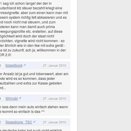
1
sag ich schon lange! der der in
utschland kfz steuer bezahlt kriegt eine
hresvignette. aber zum einen kann man mit
esem system richtig fett abkasieren und es
nd noch nicht mal steuern, und zum
nderen kann man damit auch prima
wegungsprofile etc. erstellen. auf diese
glichkeit wird doch der staat nicht
rzichten. vignette wird nicht kommen - so
er ähnlich wie in den lkw mit extra gerät -
s ist zu zukunft. ach ja, willkommen in der
DR 2.0!
bisselbock
4
27. Januar 2010
r Ansatz ist ja gut und lobenswert, aber am
de wird es so kommen, dass jeder
aufzahlen und extra zur Kasse gebeten
rd...
Shinobi
3
27. Januar 2010
h lass dann mein auto einfach stehen wenn
e kommt so einfach is das ^^
Speedcore_TSC
2
27. Januar 2010
e deutsche bahn hat auch nicht wirklich