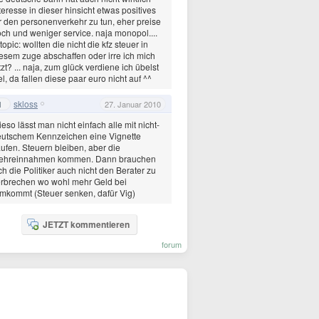
teresse in dieser hinsicht etwas positives
r den personenverkehr zu tun, eher preise
ch und weniger service. naja monopol....
opic: wollten die nicht die kfz steuer in
esem zuge abschaffen oder irre ich mich
tzt? ... naja, zum glück verdiene ich übelst
el, da fallen diese paar euro nicht auf ^^
skloss
1
27. Januar 2010
eso lässt man nicht einfach alle mit nicht-
utschem Kennzeichen eine Vignette
ufen. Steuern bleiben, aber die
ehreinnahmen kommen. Dann brauchen
ch die Politiker auch nicht den Berater zu
rbrechen wo wohl mehr Geld bei
mkommt (Steuer senken, dafür Vig)
JETZT kommentieren
forum