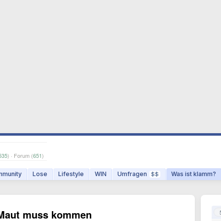
535
) · Forum (
651
)
munity
Lose
Lifestyle
WIN
Umfragen
Was ist klamm?
$$
-Maut muss kommen