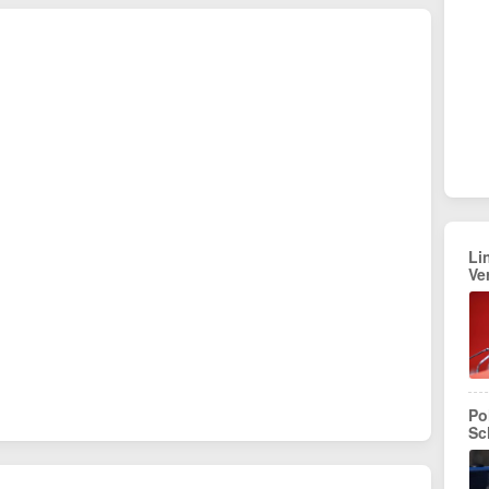
Li
Ve
Po
Sc