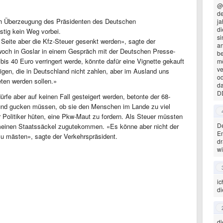
@
de
ach Überzeugung des Präsidenten des Deutschen
ja
di
stig kein Weg vorbei.
si
eite aber die Kfz-Steuer gesenkt werden», sagte der
a
och in Goslar in einem Gespräch mit der Deutschen Presse-
be
is 40 Euro verringert werde, könnte dafür eine Vignette gekauft
mö
ve
igen, die in Deutschland nicht zahlen, aber im Ausland uns
od
ten werden sollen.»
da
D
rfe aber auf keinen Fall gesteigert werden, betonte der 68-
in und gucken müssen, ob sie den Menschen im Lande zu viel
r Politiker hüten, eine Pkw-Maut zu fordern. Als Steuer müssten
De
einen Staatssäckel zugutekommen. «Es könne aber nicht der
En
zu mästen», sagte der Verkehrspräsident.
dr
wi
ic
di
di