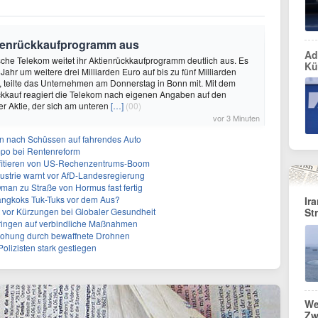
tienrückkaufprogramm aus
Ad
che Telekom weitet ihr Aktienrückkaufprogramm deutlich aus. Es
Kü
ahr um weitere drei Milliarden Euro auf bis zu fünf Milliarden
, teilte das Unternehmen am Donnerstag in Bonn mit. Mit dem
ckkauf reagiert die Telekom nach eigenen Angaben auf den
er Aktie, der sich am unteren
[…]
(00)
vor 3 Minuten
en nach Schüssen auf fahrendes Auto
mpo bei Rentenreform
fitieren von US-Rechenzentrums-Boom
strie warnt vor AfD-Landesregierung
Oman zu Straße von Hormus fast fertig
angkoks Tuk-Tuks vor dem Aus?
Ir
t vor Kürzungen bei Globaler Gesundheit
St
 dringen auf verbindliche Maßnahmen
rohung durch bewaffnete Drohnen
olizisten stark gestiegen
We
Zw