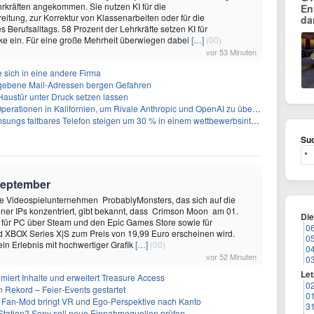
rkräften angekommen. Sie nutzen KI für die
En
eitung, zur Korrektur von Klassenarbeiten oder für die
da
s Berufsalltags. 58 Prozent der Lehrkräfte setzen KI für
ke ein. Für eine große Mehrheit überwiegen dabei
[…]
(00)
vor 53 Minuten
 sich in eine andere Firma
egebene Mail-Adressen bergen Gefahren
 Haustür unter Druck setzen lassen
perationen in Kalifornien, um Rivale Anthropic und OpenAI zu überholen
gs faltbares Telefon steigen um 30 % in einem wettbewerbsintensiven Markt
Suc
September
 Videospielunternehmen ProbablyMonsters, das sich auf die
ner IPs konzentriert, gibt bekannt, dass Crimson Moon am 01.
Di
für PC über Steam und den Epic Games Store sowie für
0
d XBOX Series X|S zum Preis von 19,99 Euro erscheinen wird.
0
ein Erlebnis mit hochwertiger Grafik
[…]
(00)
0
vor 52 Minuten
0
Let
imiert Inhalte und erweitert Treasure Access
0
n Rekord – Feier‑Events gestartet
0
 Fan-Mod bringt VR und Ego-Perspektive nach Kanto
3
tation? Sony soll neue Einnahmequellen prüfen