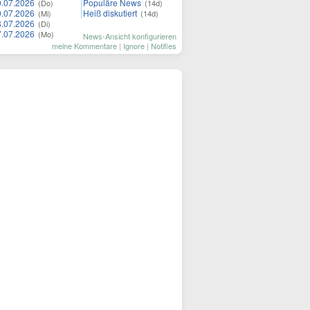
0.07.2026
Populäre News
(Do)
(14d)
9.07.2026
Heiß diskutiert
(Mi)
(14d)
8.07.2026
(Di)
7.07.2026
(Mo)
News-Ansicht konfigurieren
meine Kommentare
|
Ignore
|
Notifies