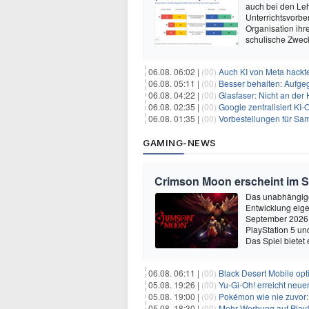
auch bei den Leh
Unterrichtsvorber
Organisation ihre
schulische Zwec
06.08. 06:02 |
(00)
Auch KI von Meta hackte
06.08. 05:11 |
(00)
Besser behalten: Aufg
06.08. 04:22 |
(00)
Glasfaser: Nicht an der
06.08. 02:35 |
(00)
Google zentralisiert KI-O
06.08. 01:35 |
(00)
Vorbestellungen für Samsun
GAMING-NEWS
Crimson Moon erscheint im 
Das unabhängige
Entwicklung eige
September 2026 
PlayStation 5 un
Das Spiel bietet 
06.08. 06:11 |
(00)
Black Desert Mobile opt
05.08. 19:26 |
(00)
Yu‑Gi‑Oh! erreicht neue
05.08. 19:00 |
(00)
Pokémon wie nie zuvor:
05.08. 18:30 |
(00)
Mehr Werbung auf PlayS