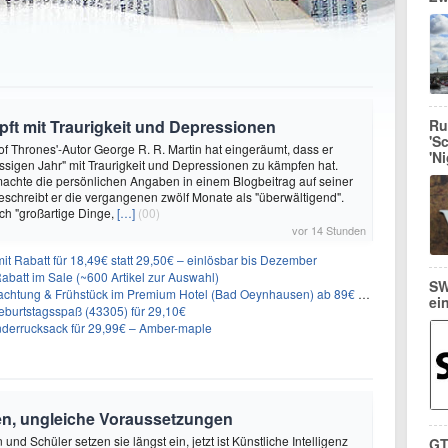
ft mit Traurigkeit und Depressionen
Ru
'S
f Thrones'-Autor George R. R. Martin hat eingeräumt, dass er
'N
ssigen Jahr" mit Traurigkeit und Depressionen zu kämpfen hat.
achte die persönlichen Angaben in einem Blogbeitrag auf seiner
eschreibt er die vergangenen zwölf Monate als "überwältigend".
ch "großartige Dinge,
[…]
(00)
vor 14 Stunden
it Rabatt für 18,49€ statt 29,50€ – einlösbar bis Dezember
abatt im Sale (~600 Artikel zur Auswahl)
SW
achtung & Frühstück im Premium Hotel (Bad Oeynhausen) ab 89€ p.P.
ei
burtstagsspaß (43305) für 29,10€
nderrucksack für 29,99€ – Amber-maple
en, ungleiche Voraussetzungen
und Schüler setzen sie längst ein, jetzt ist Künstliche Intelligenz
GT