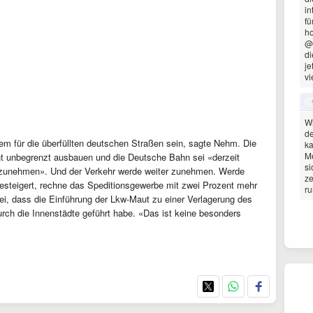
in
fü
ho
@t
di
je
vi
Wi
de
m für die überfüllten deutschen Straßen sein, sagte Nehm. Die
ka
M
ht unbegrenzt ausbauen und die Deutsche Bahn sei «derzeit
si
ufzunehmen». Und der Verkehr werde weiter zunehmen. Werde
ze
gesteigert, rechne das Speditionsgewerbe mit zwei Prozent mehr
ru
sei, dass die Einführung der Lkw-Maut zu einer Verlagerung des
urch die Innenstädte geführt habe. «Das ist keine besonders