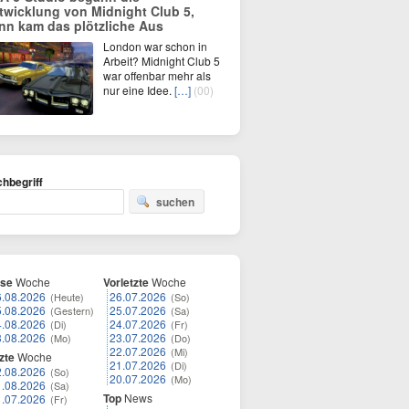
twicklung von Midnight Club 5,
nn kam das plötzliche Aus
London war schon in
Arbeit? Midnight Club 5
war offenbar mehr als
nur eine Idee.
[…]
(00)
hbegriff
suchen
ese
Woche
Vorletzte
Woche
6.08.2026
26.07.2026
(Heute)
(So)
5.08.2026
25.07.2026
(Gestern)
(Sa)
4.08.2026
24.07.2026
(Di)
(Fr)
3.08.2026
23.07.2026
(Mo)
(Do)
22.07.2026
(Mi)
zte
Woche
21.07.2026
(Di)
2.08.2026
(So)
20.07.2026
(Mo)
1.08.2026
(Sa)
Top
News
1.07.2026
(Fr)