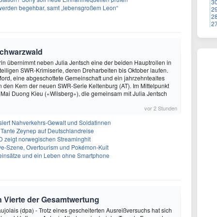
3
 werden begehbar, samt „lebensgroßem Leon“
2
2
2
Schwarzwald
in übernimmt neben Julia Jentsch eine der beiden Hauptrollen in
eiligen SWR-Krimiserie, deren Dreharbeiten bis Oktober laufen.
 Mord, eine abgeschottete Gemeinschaft und ein jahrzehntealtes
 den Kern der neuen SWR-Serie Keltenburg (AT). Im Mittelpunkt
 Mai Duong Kieu («Wilsberg»), die gemeinsam mit Julia Jentsch
vor 2 Stunden
iert Nahverkehrs-Gewalt und Soldatinnen
 Tante Zeynep auf Deutschlandreise
D zeigt norwegischen Streaminghit
Rave-Szene, Overtourism und Pokémon-Kult
einsätze und ein Leben ohne Smartphone
n Vierte der Gesamtwertung
ujolais (dpa) - Trotz eines gescheiterten Ausreißversuchs hat sich