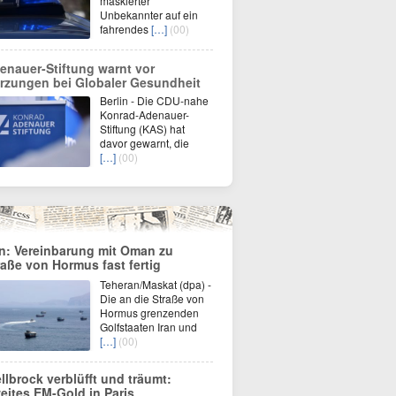
maskierter
Unbekannter auf ein
fahrendes
[…]
(00)
enauer-Stiftung warnt vor
rzungen bei Globaler Gesundheit
Berlin - Die CDU-nahe
Konrad-Adenauer-
Stiftung (KAS) hat
davor gewarnt, die
[…]
(00)
an: Vereinbarung mit Oman zu
raße von Hormus fast fertig
Teheran/Maskat (dpa) -
Die an die Straße von
Hormus grenzenden
Golfstaaten Iran und
[…]
(00)
llbrock verblüfft und träumt:
eites EM-Gold in Paris