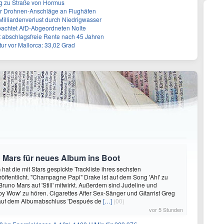
g zu Straße von Hormus
 für Drohnen-Anschläge an Flughäfen
 Milliardenverlust durch Niedrigwasser
achtet AfD-Abgeordneten Nolte
ert abschlagsfreie Rente nach 45 Jahren
r vor Mallorca: 33,02 Grad
 Mars für neues Album ins Boot
hat die mit Stars gespickte Trackliste ihres sechsten
öffentlicht. "Champagne Papi" Drake ist auf dem Song 'Ahí' zu
runo Mars auf 'Still' mitwirkt. Außerdem sind Judeline und
y Wow' zu hören. Cigarettes After Sex-Sänger und Gitarrist Greg
 auf dem Albumabschluss 'Después de
[…]
(00)
vor 5 Stunden