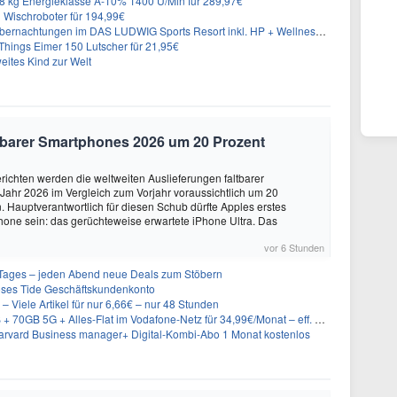
 kg Energieklasse A-10% 1400 U/Min für 289,97€
Wischroboter für 194,99€
nachtungen im DAS LUDWIG Sports Resort inkl. HP + Wellness ab 174€ p.P.
hings Eimer 150 Lutscher für 21,95€
eites Kind zur Welt
altbarer Smartphones 2026 um 20 Prozent
ichten werden die weltweiten Auslieferungen faltbarer
ahr 2026 im Vergleich zum Vorjahr voraussichtlich um 20
 Hauptverantwortlich für diesen Schub dürfte Apples erstes
hone sein: das gerüchteweise erwartete iPhone Ultra. Das
vor 6 Stunden
ages – jeden Abend neue Deals zum Stöbern
oses Tide Geschäftskundenkonto
– Viele Artikel für nur 6,66€ – nur 48 Stunden
GB 5G + Alles-Flat im Vodafone-Netz für 34,99€/Monat – eff. 4,65€/Monat
rvard Business manager+ Digital-Kombi-Abo 1 Monat kostenlos