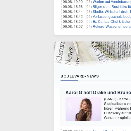
06.08. 19:20 |
(03)
Warten auf Vereinbarun
06.08. 18:58 |
(04)
Bilger sieht Restrisiko
06.08. 18:44 |
(03)
Studie: Wirtschaft droht
06.08. 18:42 |
(05)
Verfassungsschutz beob
06.08. 18:20 |
(00)
Ex-Caritas-Chef kritisi
06.08. 18:07 |
(04)
Rekord-Wassertemperatu
BOULEVARD-NEWS
Karol G holt Drake und Bruno
(BANG) - Karol G 
Studioalbums ver
hören, während B
Rusowsky auf 'Bb
Gonzalez spielt