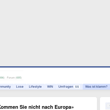
896
) · Forum (
695
)
munity
Lose
Lifestyle
WIN
Umfragen
Was ist klamm?
$$
Kommen Sie nicht nach Europa»