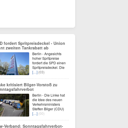
D fordert Spritpreisdeckel - Union
hnt zweiten Tankrabatt ab
Berlin - Angesichts
hoher Spritpreise
fordert die SPD einen
Spritpreisdeckel. Die
[…]
(03)
nke kritisiert Bilger-Vorstoß zu
nntagsfahrverbot
Berlin - Die Linke hat
die Idee des neuen
Verkehrsministers
Steffen Bilger (CDU)
[…]
(00)
w-Verband: Sonntagsfahrverbot-