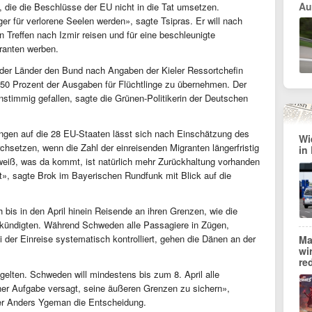
Au
 die die Beschlüsse der EU nicht in die Tat umsetzen.
ger für verlorene Seelen werden», sagte Tsipras. Er will nach
 Treffen nach Izmir reisen und für eine beschleunigte
ranten werben.
 der Länder den Bund nach Angaben der Kieler Ressortchefin
 50 Prozent der Ausgaben für Flüchtlinge zu übernehmen. Der
nstimmig gefallen, sagte die Grünen-Politikerin der Deutschen
ingen auf die 28 EU-Staaten lässt sich nach Einschätzung des
Wi
chsetzen, wenn die Zahl der einreisenden Migranten längerfristig
in
weiß, was da kommt, ist natürlich mehr Zurückhaltung vorhanden
st», sagte Brok im Bayerischen Rundfunk mit Blick auf die
is in den April hinein Reisende an ihren Grenzen, wie die
kündigten. Während Schweden alle Passagiere in Zügen,
er Einreise systematisch kontrolliert, gehen die Dänen an der
Ma
wi
re
 gelten. Schweden will mindestens bis zum 8. April alle
ner Aufgabe versagt, seine äußeren Grenzen zu sichern»,
er Anders Ygeman die Entscheidung.