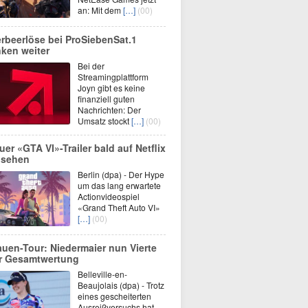
an: Mit dem
[…]
(00)
rbeerlöse bei ProSiebenSat.1
nken weiter
Bei der
Streamingplattform
Joyn gibt es keine
finanziell guten
Nachrichten: Der
Umsatz stockt
[…]
(00)
uer «GTA VI»-Trailer bald auf Netflix
 sehen
Berlin (dpa) - Der Hype
um das lang erwartete
Actionvideospiel
«Grand Theft Auto VI»
[…]
(00)
auen-Tour: Niedermaier nun Vierte
r Gesamtwertung
Belleville-en-
Beaujolais (dpa) - Trotz
eines gescheiterten
Ausreißversuchs hat