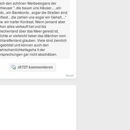
ach den schönen Werbeslogans der
hleuser "..die bauen uns Häuser......ein
to...ein Bankkonto...sogar die Straßen sind
fliest....die zahlen uns sogar ein Gehalt...."
w. ein harter Kontrast. Wenn jemand aber
hon alles verkauft hat und bis
iechenland über das Meer gereist ist,
chte er vielleicht lieber das Märchen vom
hlaraffenland glauben. Viele sind ziemlich
gebildet und können auch den
hrscheinlichkeitsgeha lt der
rsprechungen gar nicht abschätzen.
JETZT kommentieren
forum