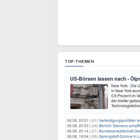
TOP-THEMEN
US-Börsen lassen nach - Ölpre
New York - Die 
in New York wur
0,9 Prozent im V
der breiter gefa
Technologiebör
06.08. 20:51 |
(01)
Verteidigungspolitiker 
06.08. 20:33 |
(04)
Bericht: Siemens schafft
06.08. 20:14 |
(01)
Bundesanwaltschaft übe
06.08. 19:54 |
(06)
Sprengstoff-Drohne in L