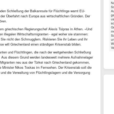
N
Sc
den Schließung der Balkanroute für Flüchtlinge warnt EU-
Au
ge
der Überfahrt nach Europa aus wirtschaftlichen Gründen. Der
us
ören.
sc
Gr
em griechischen Regierungschef Alexis Tsipras in Athen. «Und
mö
len illegalen Wirtschaftsmigranten - egal woher sie stammen:
Sc
ie nicht den Schmugglern. Riskieren Sie ihr Leben und ihr
un
Wa
ise will Griechenland einen ständigen Krisenstab bilden.
Ve
anten und Flüchtlingen, die nach der weitgehenden Schließung
n. Aus diesem Grund werden landesweit mehrere Aufnahmelager
0 Migranten neu aus der Türkei nach Griechenland gekommen,
e Minister Nikos Toskas im Fernsehen. Der Krisenstab soll die
u und die Verwaltung von Flüchtlingslagern und die Versorgung