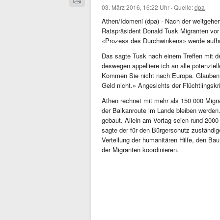
03. März 2016, 16:22 Uhr
·
Quelle:
dpa
Athen/Idomeni (dpa) - Nach der weitgehen
Ratspräsident Donald Tusk Migranten vor 
«Prozess des Durchwinkens» werde aufh
Das sagte Tusk nach einem Treffen mit d
deswegen appelliere ich an alle potenziel
Kommen Sie nicht nach Europa. Glauben S
Geld nicht.» Angesichts der Flüchtlingskr
Athen rechnet mit mehr als 150 000 Migr
der Balkanroute im Lande bleiben werde
gebaut. Allein am Vortag seien rund 200
sagte der für den Bürgerschutz zuständig
Verteilung der humanitären Hilfe, den Ba
der Migranten koordinieren.