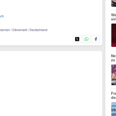
We
sch
si
zedonien / Dänemark / Deutschland
Ne
zu
Fr
de