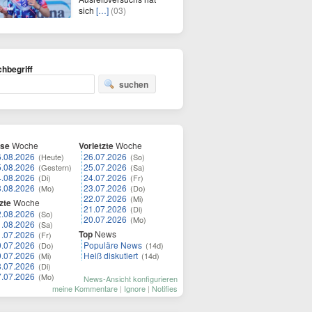
sich
[…]
(03)
hbegriff
suchen
ese
Woche
Vorletzte
Woche
6.08.2026
26.07.2026
(Heute)
(So)
5.08.2026
25.07.2026
(Gestern)
(Sa)
4.08.2026
24.07.2026
(Di)
(Fr)
3.08.2026
23.07.2026
(Mo)
(Do)
22.07.2026
(Mi)
zte
Woche
21.07.2026
(Di)
2.08.2026
(So)
20.07.2026
(Mo)
1.08.2026
(Sa)
Top
News
1.07.2026
(Fr)
0.07.2026
Populäre News
(Do)
(14d)
9.07.2026
Heiß diskutiert
(Mi)
(14d)
8.07.2026
(Di)
7.07.2026
(Mo)
News-Ansicht konfigurieren
meine Kommentare
|
Ignore
|
Notifies