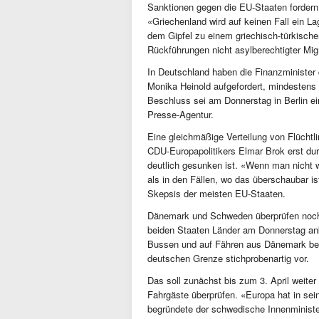
Sanktionen gegen die EU-Staaten fordern,
«Griechenland wird auf keinen Fall ein La
dem Gipfel zu einem griechisch-türkischen
Rückführungen nicht asylberechtigter Mig
In Deutschland haben die Finanzminister
Monika Heinold aufgefordert, mindestens
Beschluss sei am Donnerstag in Berlin ei
Presse-Agentur.
Eine gleichmäßige Verteilung von Flüchtl
CDU-Europapolitikers Elmar Brok erst dur
deutlich gesunken ist. «Wenn man nicht 
als in den Fällen, wo das überschaubar i
Skepsis der meisten EU-Staaten.
Dänemark und Schweden überprüfen noch b
beiden Staaten Länder am Donnerstag an
Bussen und auf Fähren aus Dänemark bei d
deutschen Grenze stichprobenartig vor.
Das soll zunächst bis zum 3. April weiter
Fahrgäste überprüfen. «Europa hat in sei
begründete der schwedische Innenminist