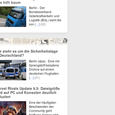
s hilft kaum
Berlin - Der
Bundesverband
Güterkraftverkehr und
Logistik (BGL) sieht die
von
[…]
(02)
e steht es um die Sicherheitslage
 Deutschland?
Berlin (dpa) - Eine mit
Sprengstoff beladene
Drohne auf einem
deutschen Flughafen:
[…]
(01)
rvel Rivals Update 9.5: Dateigröße
rd auf PC und Konsolen deutlich
duziert
Eine der häufigsten
Beschwerden der
Community geht
NetEase Games jetzt