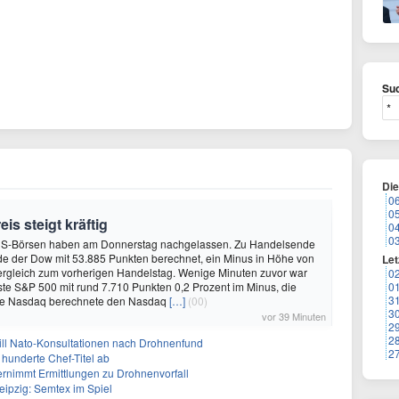
Suc
Di
0
0
is steigt kräftig
0
0
US-Börsen haben am Donnerstag nachgelassen. Zu Handelsende
de der Dow mit 53.885 Punkten berechnet, ein Minus in Höhe von
Let
ergleich zum vorherigen Handelstag. Wenige Minuten zuvor war
0
sste S&P 500 mit rund 7.710 Punkten 0,2 Prozent im Minus, die
0
3
se Nasdaq berechnete den Nasdaq
[…]
(00)
3
vor 39 Minuten
2
2
will Nato-Konsultationen nach Drohnenfund
2
 hunderte Chef-Titel ab
rnimmt Ermittlungen zu Drohnenvorfall
eipzig: Semtex im Spiel