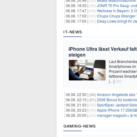
06.08. 20:46 |
(00)
Midea Waschmaschine 8
06.08. 18:33 |
(00)
JONR T5 Pro Saug- und 
06.08. 17:47 |
(00)
Wellness in Bayern: 2 Über
06.08. 17:02 |
(00)
Chupa Chups Stranger T
06.08. 17:00 |
(00)
Daisy Lowe bringt ihr zw
IT-NEWS
iPhone Ultra lässt Verkauf f
steigen
Laut Branchenber
Smartphones im J
Prozent wachsen.
faltbares Smartp
[…]
(00)
06.08. 22:30 |
(04)
Amazon-Angebote des T
06.08. 22:15 |
(01)
200€ Bonus für kostenl
06.08. 21:33 |
(00)
SportSpar: Jackpot Sale 
06.08. 20:23 |
(00)
Apple iPhone 17 256GB + 70
06.08. 20:00 |
(00)
manager magazin+ & Ha
GAMING-NEWS