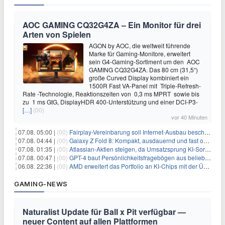
AOC GAMING CQ32G4ZA – Ein Monitor für drei
Arten von Spielen
AGON by AOC, die weltweit führende
Marke für Gaming-Monitore, erweitert
sein G4-Gaming-Sortiment um den AOC
GAMING CQ32G4ZA. Das 80 cm (31,5“)
große Curved Display kombiniert ein
1500R Fast VA-Panel mit Triple-Refresh-
Rate -Technologie, Reaktionszeiten von 0,3 ms MPRT sowie bis
zu 1 ms GtG, DisplayHDR 400-Unterstützung und einer DCI-P3-
[…]
(00)
vor 40 Minuten
07.08. 05:00 |
(00)
Fairplay-Vereinbarung soll Internet-Ausbau beschleunigen
07.08. 04:44 |
(00)
Galaxy Z Fold 8: Kompakt, ausdauernd und fast ohne Falte
07.08. 01:35 |
(00)
Atlassian-Aktien steigen, da Umsatzsprung KI-Sorgen dämpft
07.08. 00:47 |
(00)
GPT-4 baut Persönlichkeitsfragebögen aus beliebigen Texten und sagt Antworten voraus
06.08. 22:36 |
(00)
AMD erweitert das Portfolio an KI-Chips mit der Übernahme von Taalas
GAMING-NEWS
Naturalist Update für Ball x Pit verfügbar —
neuer Content auf allen Plattformen