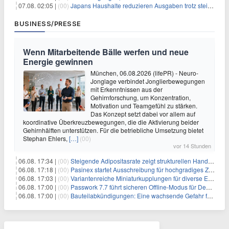
07.08. 02:05 |
(00)
Japans Haushalte reduzieren Ausgaben trotz steigender Löhne: Ein Warnsignal für das Wachstum
BUSINESS/PRESSE
Wenn Mitarbeitende Bälle werfen und neue
Energie gewinnen
München, 06.08.2026 (lifePR) - Neuro-
Jonglage verbindet Jonglierbewegungen
mit Erkenntnissen aus der
Gehirnforschung, um Konzentration,
Motivation und Teamgefühl zu stärken.
Das Konzept setzt dabei vor allem auf
koordinative Überkreuzbewegungen, die die Aktivierung beider
Gehirnhälften unterstützen. Für die betriebliche Umsetzung bietet
Stephan Ehlers,
[…]
(00)
vor 14 Stunden
06.08. 17:34 |
(00)
Steigende Adipositasrate zeigt strukturellen Handlungsbedarf bei der Ernährung schulpflichtiger Kinder
06.08. 17:18 |
(00)
Pasinex startet Ausschreibung für hochgradiges Zinksulfidkonzentrat mit Germanium- und Silbergehalten und stellt ein Betriebsupdate bereit
06.08. 17:03 |
(00)
Variantenreiche Miniaturkupplungen für diverse Einsatzbereiche
06.08. 17:00 |
(00)
Passwork 7.7 führt sicheren Offline-Modus für Desktop- und Mobile-Apps ein
06.08. 17:00 |
(00)
Bauteilabkündigungen: Eine wachsende Gefahr für industrielle Elektroniksysteme