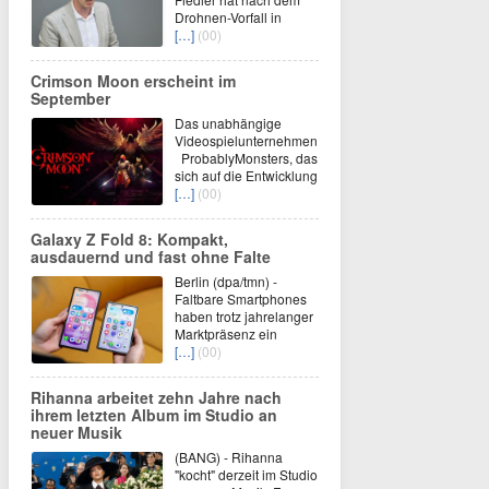
Drohnen-Vorfall in
[…]
(00)
Crimson Moon erscheint im
September
Das unabhängige
Videospielunternehmen
ProbablyMonsters, das
sich auf die Entwicklung
[…]
(00)
Galaxy Z Fold 8: Kompakt,
ausdauernd und fast ohne Falte
Berlin (dpa/tmn) -
Faltbare Smartphones
haben trotz jahrelanger
Marktpräsenz ein
[…]
(00)
Rihanna arbeitet zehn Jahre nach
ihrem letzten Album im Studio an
neuer Musik
(BANG) - Rihanna
"kocht" derzeit im Studio