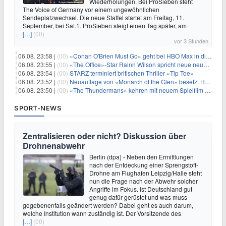
Wiederholungen. Bei ProSieben steht
The Voice of Germany vor einem ungewöhnlichen
Sendeplatzwechsel. Die neue Staffel startet am Freitag, 11.
September, bei Sat.1. ProSieben steigt einen Tag später, am
[…]
(00)
vor 3 Stunden
06.08. 23:58 |
(00)
«Conan O'Brien Must Go» geht bei HBO Max in die dritte Runde
06.08. 23:55 |
(00)
«The Office»-Star Rainn Wilson spricht neue neuseeländische Serie «Settling»
06.08. 23:54 |
(00)
STARZ terminiert britischen Thriller «Tip Toe»
06.08. 23:52 |
(00)
Neuauflage von «Monarch of the Glen» besetzt Hauptrollen
06.08. 23:50 |
(00)
«The Thundermans» kehren mit neuem Spielfilm zurück
SPORT-NEWS
Zentralisieren oder nicht? Diskussion über
Drohnenabwehr
Berlin (dpa) - Neben den Ermittlungen
nach der Entdeckung einer Sprengstoff-
Drohne am Flughafen Leipzig/Halle steht
nun die Frage nach der Abwehr solcher
Angriffe im Fokus. Ist Deutschland gut
genug dafür gerüstet und was muss
gegebenenfalls geändert werden? Dabei geht es auch darum,
welche Institution wann zuständig ist. Der Vorsitzende des
[…]
(00)