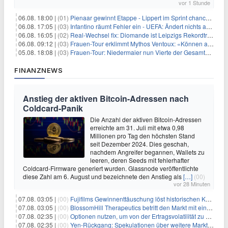
vor 1 Stunde
06.08. 18:00 |
(01)
Pienaar gewinnt Etappe - Lippert im Sprint chancenlos
06.08. 17:05 |
(03)
Infantino räumt Fehler ein - UEFA: Ändert nichts an Boykott
06.08. 16:05 |
(02)
Real-Wechsel fix: Diomande ist Leipzigs Rekordtransfer
06.08. 09:12 |
(03)
Frauen-Tour erklimmt Mythos Ventoux: «Können alles schaffen»
05.08. 18:08 |
(03)
Frauen-Tour: Niedermaier nun Vierte der Gesamtwertung
FINANZNEWS
Anstieg der aktiven Bitcoin-Adressen nach
Coldcard-Panik
Die Anzahl der aktiven Bitcoin-Adressen
erreichte am 31. Juli mit etwa 0,98
Millionen pro Tag den höchsten Stand
seit Dezember 2024. Dies geschah,
nachdem Angreifer begannen, Wallets zu
leeren, deren Seeds mit fehlerhafter
Coldcard-Firmware generiert wurden. Glassnode veröffentlichte
diese Zahl am 6. August und bezeichnete den Anstieg als
[…]
(00)
vor 28 Minuten
07.08. 03:05 |
(00)
Fujifilms Gewinnenttäuschung löst historischen Kursrückgang aus
07.08. 03:05 |
(00)
BlossomHill Therapeutics betritt den Markt mit einem IPO-Boost von 150 Millionen Dollar
07.08. 02:35 |
(00)
Optionen nutzen, um von der Ertragsvolatilität zu profitieren
07.08. 02:35 |
(00)
Yen-Rückgang: Spekulationen über weitere Marktinterventionen nehmen zu