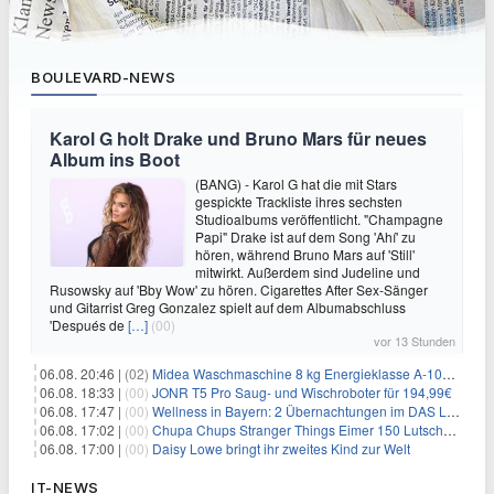
BOULEVARD-NEWS
Karol G holt Drake und Bruno Mars für neues
Album ins Boot
(BANG) - Karol G hat die mit Stars
gespickte Trackliste ihres sechsten
Studioalbums veröffentlicht. "Champagne
Papi" Drake ist auf dem Song 'Ahí' zu
hören, während Bruno Mars auf 'Still'
mitwirkt. Außerdem sind Judeline und
Rusowsky auf 'Bby Wow' zu hören. Cigarettes After Sex-Sänger
und Gitarrist Greg Gonzalez spielt auf dem Albumabschluss
'Después de
[…]
(00)
vor 13 Stunden
06.08. 20:46 |
(02)
Midea Waschmaschine 8 kg Energieklasse A-10% 1400 U/Min für 289,97€
06.08. 18:33 |
(00)
JONR T5 Pro Saug- und Wischroboter für 194,99€
06.08. 17:47 |
(00)
Wellness in Bayern: 2 Übernachtungen im DAS LUDWIG Sports Resort inkl. HP + Wellness ab 174€ p.P.
06.08. 17:02 |
(00)
Chupa Chups Stranger Things Eimer 150 Lutscher für 21,95€
06.08. 17:00 |
(00)
Daisy Lowe bringt ihr zweites Kind zur Welt
IT-NEWS