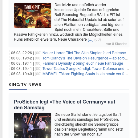
Das letzte und natürlich wieder
kostenlose Update für das erfolgreiche
Ball-Bouncing-Roguelite BALL x PIT ist
da! The Naturalist Update ist ab sofort auf
allen Plattformen verfügbar und fügt dem
Spiel noch mehr Charaktere, Bälle und
Passive Fähigkeiten hinzu, wodurch sich die Möglichkeiten eines
Runs erheblich erweitern. Neue Charaktere
[…]
(00)
vor 8 Stunden
06.08. 22:26 |
(00)
Neuer Horror‑Titel The Skin Stapler feiert Release
06.08. 19:42 |
(00)
Tom Clancy’s The Division Resurgence – ab sofort für euch verfügbar
06.08. 19:41 |
(00)
Farmer’s Dynasty 2 bringt euch neue Fahrzeuge
06.08. 19:41 |
(00)
Tower Tactics 2 angekündigt: Tower Defense und Deckbuilding Kombo kehrt zurück
06.08. 19:40 |
(00)
MARVEL Tōkon: Fighting Souls ist ab heute verfügbar
KINO/TV-NEWS
ProSieben legt «The Voice of Germany» auf
den Samstag
Die neue Staffel startet freitags bei Sat.1
und erstmals samstags bei ProSieben.
Gleichzeitig streicht die Sendergruppe
das bisherige Begleitprogramm und setzt
nach der Show nur noch auf