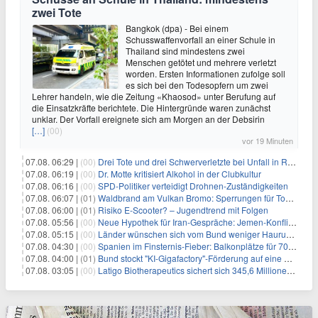
zwei Tote
Bangkok (dpa) - Bei einem
Schusswaffenvorfall an einer Schule in
Thailand sind mindestens zwei
Menschen getötet und mehrere verletzt
worden. Ersten Informationen zufolge soll
es sich bei den Todesopfern um zwei
Lehrer handeln, wie die Zeitung «Khaosod» unter Berufung auf
die Einsatzkräfte berichtete. Die Hintergründe waren zunächst
unklar. Der Vorfall ereignete sich am Morgen an der Debsirin
[…]
(00)
vor 19 Minuten
07.08. 06:29 |
(00)
Drei Tote und drei Schwerverletzte bei Unfall in Rheinland-Pfalz
07.08. 06:19 |
(00)
Dr. Motte kritisiert Alkohol in der Clubkultur
07.08. 06:16 |
(00)
SPD-Politiker verteidigt Drohnen-Zuständigkeiten
07.08. 06:07 |
(01)
Waldbrand am Vulkan Bromo: Sperrungen für Touristen
07.08. 06:00 |
(01)
Risiko E-Scooter? – Jugendtrend mit Folgen
07.08. 05:56 |
(00)
Neue Hypothek für Iran-Gespräche: Jemen-Konflikt eskaliert
07.08. 05:15 |
(00)
Länder wünschen sich vom Bund weniger Hauruck-Gesetzgebung
07.08. 04:30 |
(00)
Spanien im Finsternis-Fieber: Balkonplätze für 700 Euro
07.08. 04:00 |
(01)
Bund stockt "KI-Gigafactory"-Förderung auf eine Milliarde Euro auf
07.08. 03:05 |
(00)
Latigo Biotherapeutics sichert sich 345,6 Millionen Dollar in einer erhöhten IPO und ebnet den Weg für nicht-opioide Schmerztherapie