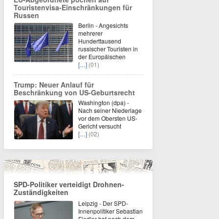
Touristenvisa-Einschränkungen für
Russen
Berlin - Angesichts
mehrerer
Hunderttausend
russischer Touristen in
der Europäischen
[…]
(01)
Trump: Neuer Anlauf für
Beschränkung von US-Geburtsrecht
Washington (dpa) -
Nach seiner Niederlage
vor dem Obersten US-
Gericht versucht
[…]
(02)
SPD-Politiker verteidigt Drohnen-
Zuständigkeiten
Leipzig - Der SPD-
Innenpolitiker Sebastian
Fiedler hat nach dem