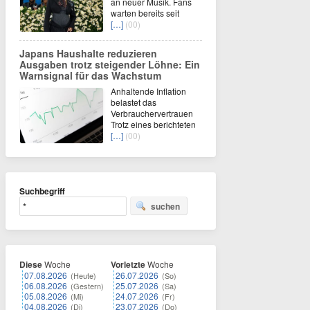
an neuer Musik. Fans
warten bereits seit
[…]
(00)
Japans Haushalte reduzieren
Ausgaben trotz steigender Löhne: Ein
Warnsignal für das Wachstum
Anhaltende Inflation
belastet das
Verbrauchervertrauen
Trotz eines berichteten
[…]
(00)
Suchbegriff
suchen
Diese
Woche
Vorletzte
Woche
07.08.2026
26.07.2026
(Heute)
(So)
06.08.2026
25.07.2026
(Gestern)
(Sa)
05.08.2026
24.07.2026
(Mi)
(Fr)
04.08.2026
23.07.2026
(Di)
(Do)