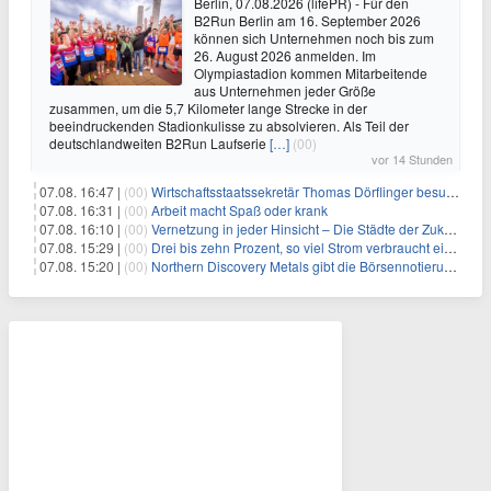
Berlin, 07.08.2026 (lifePR) - Für den
B2Run Berlin am 16. September 2026
können sich Unternehmen noch bis zum
26. August 2026 anmelden. Im
Olympiastadion kommen Mitarbeitende
aus Unternehmen jeder Größe
zusammen, um die 5,7 Kilometer lange Strecke in der
beeindruckenden Stadionkulisse zu absolvieren. Als Teil der
deutschlandweiten B2Run Laufserie
[…]
(00)
vor 14 Stunden
07.08. 16:47 |
(00)
Wirtschaftsstaatssekretär Thomas Dörflinger besucht Handwerksbetrieb im Kammerbezirk Freiburg
07.08. 16:31 |
(00)
Arbeit macht Spaß oder krank
07.08. 16:10 |
(00)
Vernetzung in jeder Hinsicht – Die Städte der Zukunft sind grün-blau
07.08. 15:29 |
(00)
Drei bis zehn Prozent, so viel Strom verbraucht ein Aufzug im Gebäude
07.08. 15:20 |
(00)
Northern Discovery Metals gibt die Börsennotierung an der Frankfurter Wertpapierbörse bekannt