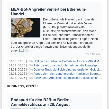
MEV-Bot-Angreifer verliert bei Ethereum-
Handel
Der unbekannte Hacker, der im Juni den
Ethereum Maximal Extractable Value
(MEV) Bot jaredfromsubway.eth
ausnutzte, versucht weiterhin, den Markt
mit seinen Ethereum-Transaktionen zu
timen, jedoch mit negativen Folgen. Nach
dem erfolgreichen Angriff, bei dem er $7,7 Millionen erbeutete,
traf der Angreifer einige fragwürdige Entscheidungen, die ihn
einen
[…]
(00)
vor 1 Stunde
08.08. 02:35 |
(00)
USA setzen teilweise Betrieb im Avocado-Staat Michoacán in Mexiko wieder in Gang
08.08. 00:36 |
(00)
Airbnb steigt, da das Unternehmen die Umsatzprognose anhebt und starkes Wachstum signalisiert
08.08. 00:35 |
(00)
Daimler Truck sieht sich einer potenziellen Geldstrafe von 1 Milliarde Euro aufgrund von EU-Emissionsvorschriften gegenüber
08.08. 00:35 |
(00)
Adnoc sieht sich zunehmenden maritimen Bedrohungen angesichts regionaler Spannungen gegenüber
08.08. 00:35 |
(00)
Schwacher Arbeitsmarktbericht löst beispiellosen Börsenanstieg aus
BUSINESS/PRESSE
Endspurt für den B2Run Berlin:
Anmeldeschluss am 26. August