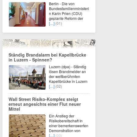
Berlin - Die von
Bundesfamilienministeri
n Karin Prien (CDU)
geplante Reform der
[…]
(01)
Ständig Brandalarm bei Kapellbrücke
in Luzern - Spinnen?
Luzern (dpa) - Ständig
lösen Brandmelder an
der weltberühmten
Kapellbrücke in Luzern
[…]
(02)
Wall Street Risiko-Komplex steigt
erneut angesichts einer Flut neuer
Mittel
Ein Anstieg der
Risikobereitschaft In
einer bemerkenswerten
Demonstration von
[…]
(00)