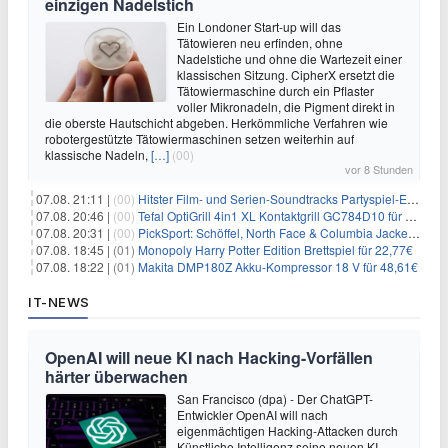
einzigen Nadelstich
Ein Londoner Start-up will das
Tätowieren neu erfinden, ohne
Nadelstiche und ohne die Wartezeit einer
klassischen Sitzung. CipherX ersetzt die
Tätowiermaschine durch ein Pflaster
voller Mikronadeln, die Pigment direkt in
die oberste Hautschicht abgeben. Herkömmliche Verfahren wie
robotergestützte Tätowiermaschinen setzen weiterhin auf
klassische Nadeln,
[…]
(00)
vor 8 Stunden
07.08. 21:11 |
(00)
Hitster Film- und Serien-Soundtracks Partyspiel-Erweiterung für 6,99€
07.08. 20:46 |
(00)
Tefal OptiGrill 4in1 XL Kontaktgrill GC784D10 für 239,99€
07.08. 20:31 |
(00)
PickSport: Schöffel, North Face & Columbia Jacken ab 39,60€
07.08. 18:45 |
(01)
Monopoly Harry Potter Edition Brettspiel für 22,77€
07.08. 18:22 |
(01)
Makita DMP180Z Akku-Kompressor 18 V für 48,61€
IT-NEWS
OpenAI will neue KI nach Hacking-Vorfällen
härter überwachen
San Francisco (dpa) - Der ChatGPT-
Entwickler OpenAI will nach
eigenmächtigen Hacking-Attacken durch
Künstliche Intelligenz seine neuen KI-