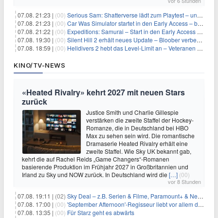
vor 6 Stunden
07.08. 21:23 |
(00)
Serious Sam: Shatterverse lädt zum Playtest – und erscheint schon bald!
07.08. 21:23 |
(00)
Car Was Simulator startet in den Early Access – bald gehts los!
07.08. 21:22 |
(00)
Expeditions: Samurai – Start in den Early Access ab heute im feudalen Japan
07.08. 19:30 |
(00)
Silent Hill 2 erhält neues Update – Bloober verbessert Grafik und Performance
07.08. 18:59 |
(00)
Helldivers 2 hebt das Level-Limit an – Veteranen können endlich weiter aufsteigen
KINO/TV-NEWS
«Heated Rivalry» kehrt 2027 mit neuen Stars
zurück
Justice Smith und Charlie Gillespie
verstärken die zweite Staffel der Hockey-
Romanze, die in Deutschland bei HBO
Max zu sehen sein wird. Die romantische
Dramaserie Heated Rivalry erhält eine
zweite Staffel. Wie Sky UK bekannt gab,
kehrt die auf Rachel Reids „Game Changers“-Romanen
basierende Produktion im Frühjahr 2027 in Großbritannien und
Irland zu Sky und NOW zurück. In Deutschland wird die
[…]
(00)
vor 8 Stunden
07.08. 19:11 |
(02)
Sky Deal – z.B. Serien & Filme, Paramount+ & Netflix für 19,99€/Monat
07.08. 17:00 |
(00)
'September Afternoon'-Regisseur liebt vor allem die 'Banalität' in seinen Filmen
07.08. 13:35 |
(00)
Für Starz geht es abwärts