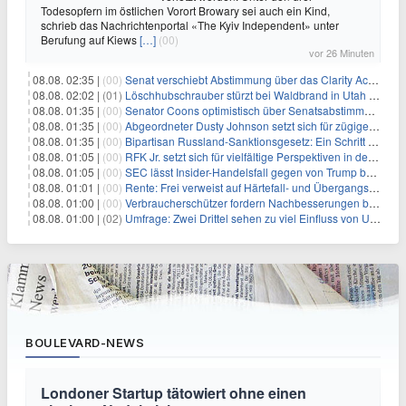
Todesopfern im östlichen Vorort Browary sei auch ein Kind,
schrieb das Nachrichtenportal «The Kyiv Independent» unter
Berufung auf Kiews
[…]
(00)
vor 26 Minuten
08.08. 02:35 |
(00)
Senat verschiebt Abstimmung über das Clarity Act: Auswirkungen auf Unternehmen und das Vertrauen der Investoren
08.08. 02:02 |
(01)
Löschhubschrauber stürzt bei Waldbrand in Utah ab
08.08. 01:35 |
(00)
Senator Coons optimistisch über Senatsabstimmungen angesichts von Finanzierungsbedenken
08.08. 01:35 |
(00)
Abgeordneter Dusty Johnson setzt sich für zügige Regierungsfinanzierung angesichts von Shutdown-Risiken ein
08.08. 01:35 |
(00)
Bipartisan Russland-Sanktionsgesetz: Ein Schritt in Richtung Energieunabhängigkeit
08.08. 01:05 |
(00)
RFK Jr. setzt sich für vielfältige Perspektiven in der Gesundheitspolitik beim CDC-Gedenkakt ein
08.08. 01:05 |
(00)
SEC lässt Insider-Handelsfall gegen von Trump begnadigten Manager fallen
08.08. 01:01 |
(00)
Rente: Frei verweist auf Härtefall- und Übergangsregelungen
08.08. 01:00 |
(00)
Verbraucherschützer fordern Nachbesserungen bei Frühstartrente
08.08. 01:00 |
(02)
Umfrage: Zwei Drittel sehen zu viel Einfluss von US-Tech-Konzernen
BOULEVARD-NEWS
Londoner Startup tätowiert ohne einen