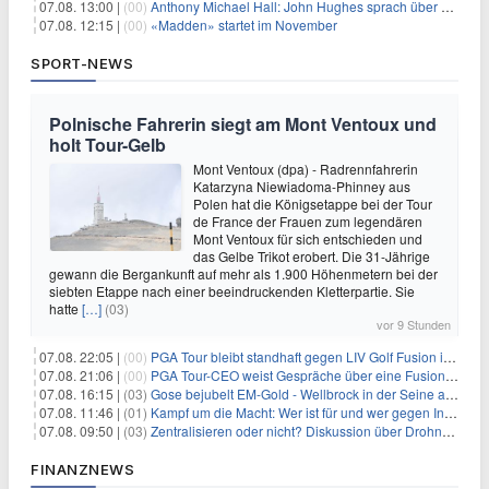
07.08. 13:00 |
(00)
Anthony Michael Hall: John Hughes sprach über eine Fortsetzung von 'The Breakfast Club'
07.08. 12:15 |
(00)
«Madden» startet im November
SPORT-NEWS
Polnische Fahrerin siegt am Mont Ventoux und
holt Tour-Gelb
Mont Ventoux (dpa) - Radrennfahrerin
Katarzyna Niewiadoma-Phinney aus
Polen hat die Königsetappe bei der Tour
de France der Frauen zum legendären
Mont Ventoux für sich entschieden und
das Gelbe Trikot erobert. Die 31-Jährige
gewann die Bergankunft auf mehr als 1.900 Höhenmetern bei der
siebten Etappe nach einer beeindruckenden Kletterpartie. Sie
hatte
[…]
(03)
vor 9 Stunden
07.08. 22:05 |
(00)
PGA Tour bleibt standhaft gegen LIV Golf Fusion in einem sich wandelnden Sportumfeld
07.08. 21:06 |
(00)
PGA Tour-CEO weist Gespräche über eine Fusion mit LIV Golf zurück und bekräftigt die Wettbewerbslandschaft
07.08. 16:15 |
(03)
Gose bejubelt EM-Gold - Wellbrock in der Seine ausgebremst
07.08. 11:46 |
(01)
Kampf um die Macht: Wer ist für und wer gegen Infantino?
07.08. 09:50 |
(03)
Zentralisieren oder nicht? Diskussion über Drohnenabwehr
FINANZNEWS