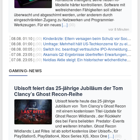
Modelle härter kontrollieren. Software mit
weitreichenden Fähigkeiten soll stärker
überwacht und abgeschirmt werden, unter anderem durch
eingeschränkten Zugang zu Netzwerken und Programmier-
Werkzeugen. Für ein neues
[…]
(00)
vor 8 Minuten
08.08. 01:10 |
(00)
Kinderärzte: Eltern versagen beim Schutz vor Social Media
08.08. 01:00 |
(00)
Umfrage: Mehrheit hält US-Techkonzerne für zu einflussreich
08.08. 00:05 |
(00)
Switch Inc. beantragt vertrauliche IPO-Anmeldung im Zuge des AI-Booms
07.08. 23:05 |
(00)
Akamais Q2-Ergebnisse übertreffen Erwartungen, doch Aktien fallen: Ein tieferer Blick
07.08. 23:05 |
(00)
Nvidias Aktie steigt: Ein historischer wöchentlicher Anstieg, getrieben von Innovation und Marktnachfrage
GAMING-NEWS
Ubisoft feiert das 25-jährige Jubiläum der Tom
Clancy’s Ghost Recon-Reihe
Ubisoft feierte heute das 25-jährige
Jubiläum von Tom Clancy’s Ghost Recon
mit einem kostenlosen Titel-Update für
Ghost Recon Wildlands , der Rückkehr
des bei Fans beliebten Predator -Events
und weiteren Inhalten. Ghost Recon
Wildlands: Last Rites ist ab sofort kostenlos über Ubisoft+, für
PlayStation5, PlayStation4, Xbox Series X|S, Xbox One
[…]
(00)