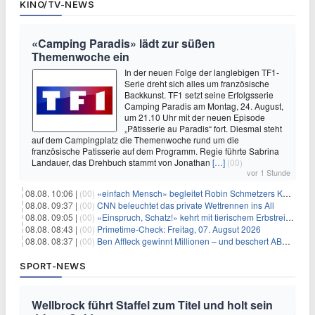
KINO/TV-NEWS
«Camping Paradis» lädt zur süßen
Themenwoche ein
In der neuen Folge der langlebigen TF1-
Serie dreht sich alles um französische
Backkunst. TF1 setzt seine Erfolgsserie
Camping Paradis am Montag, 24. August,
um 21.10 Uhr mit der neuen Episode
„Pâtisserie au Paradis“ fort. Diesmal steht
auf dem Campingplatz die Themenwoche rund um die
französische Patisserie auf dem Programm. Regie führte Sabrina
Landauer, das Drehbuch stammt von Jonathan
[…]
(00)
vor 1 Stunde
08.08. 10:06 |
(00)
«einfach Mensch» begleitet Robin Schmetzers Kampf gegen eine seltene Krankheit
08.08. 09:37 |
(00)
CNN beleuchtet das private Wettrennen ins All
08.08. 09:05 |
(00)
«Einspruch, Schatz!» kehrt mit tierischem Erbstreit zurück
08.08. 08:43 |
(00)
Primetime-Check: Freitag, 07. Augsut 2026
08.08. 08:37 |
(00)
Ben Affleck gewinnt Millionen – und beschert ABC Top-Quoten
SPORT-NEWS
Wellbrock führt Staffel zum Titel und holt sein