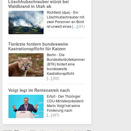
Löschhubschrauber stürzt bei
Waldbrand in Utah ab
Richfield (dpa) - Ein
Löschhubschrauber mit
zwei Personen an Bord
ist unweit eines
[…]
(01)
Tierärzte fordern bundesweite
Kastrationspflicht für Katzen
Berlin - Die
Bundestierärztekammer
(BTK) fordert eine
bundesweite
Kastrationspflicht
[…]
(02)
Voigt legt im Rentenstreit nach
Erfurt - Der Thüringer
CDU-Ministerpräsident
Mario Voigt hat seine
Forderung nach
[…]
(07)