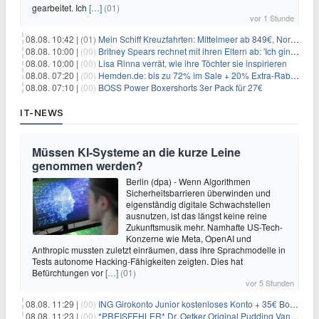
gearbeitet. Ich
[…]
(01)
vor 1 Stunde
08.08. 10:42 |
(01)
Mein Schiff Kreuzfahrten: Mittelmeer ab 849€, Norwegen ab 999€ p.P.
08.08. 10:00 |
(00)
Britney Spears rechnet mit ihren Eltern ab: 'Ich ging zwei Monate lang auf die Knie und weinte'
08.08. 10:00 |
(00)
Lisa Rinna verrät, wie ihre Töchter sie inspirieren
08.08. 07:20 |
(00)
Hemden.de: bis zu 72% im Sale + 20% Extra-Rabatt dank Gutschein
08.08. 07:10 |
(00)
BOSS Power Boxershorts 3er Pack für 27€
IT-NEWS
Müssen KI-Systeme an die kurze Leine
genommen werden?
Berlin (dpa) - Wenn Algorithmen
Sicherheitsbarrieren überwinden und
eigenständig digitale Schwachstellen
ausnutzen, ist das längst keine reine
Zukunftsmusik mehr. Namhafte US-Tech-
Konzerne wie Meta, OpenAI und
Anthropic mussten zuletzt einräumen, dass ihre Sprachmodelle in
Tests autonome Hacking-Fähigkeiten zeigten. Dies hat
Befürchtungen vor
[…]
(01)
vor 5 Stunden
08.08. 11:29 |
(00)
ING Girokonto Junior kostenloses Konto + 35€ Bonus
08.08. 11:23 |
(00)
*PREISFEHLER* Dr. Oetker Original Pudding Vanille 22er-Pack für 2,97€