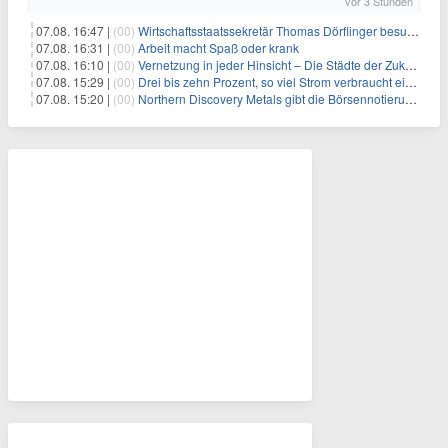
vor 3 Stunden
07.08. 16:47 |
(00)
Wirtschaftsstaatssekretär Thomas Dörflinger besucht Handwerksbetrieb im Kammerbezirk Freiburg
07.08. 16:31 |
(00)
Arbeit macht Spaß oder krank
07.08. 16:10 |
(00)
Vernetzung in jeder Hinsicht – Die Städte der Zukunft sind grün-blau
07.08. 15:29 |
(00)
Drei bis zehn Prozent, so viel Strom verbraucht ein Aufzug im Gebäude
07.08. 15:20 |
(00)
Northern Discovery Metals gibt die Börsennotierung an der Frankfurter Wertpapierbörse bekannt