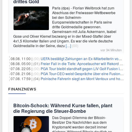
drittes Gold
Paris (dpa) - Florian Wellbrock hat zum
Abschluss der Freiwasser-Wettbewerbe
bei den Schwimm-
Europameisterschaften in Paris seine
dritte Goldmedaille gewonnen.
Gemeinsam mit Julia Ackermann, Isabel
Gose und Oliver Klemet bezwang er in der Mixed-Staffel über
4x1,5 Kilometer Italien und Ungarn. Es war die vierte deutsche
Goldmedaille in der Seine, dazu
[…]
(00)
vor 34 Minuten
08.08. 11:00 |
(00)
UEFA bestätigt Zahlungen an Ex-Mitarbeiterin von Infantino
08.08. 05:00 |
(01)
Freier Fall in die Tiefe: Apnoetaucher will Rekord brechen
07.08. 22:05 |
(00)
PGA Tour bleibt standhaft gegen LIV Golf Fusion in einem sich wandelnden Sportumfeld
07.08. 21:06 |
(00)
PGA Tour-CEO weist Gespräche über eine Fusion mit LIV Golf zurück und bekräftigt die Wettbewerbslandschaft
07.08. 17:59 |
(04)
Polnische Fahrerin siegt am Mont Ventoux und holt Tour-Gelb
FINANZNEWS
Bitcoin-Schock: Während Kurse fallen, plant
die Regierung die Steuer-Bombe
Das Doppel-Dilemma der Bitcoin-
Besitzer Die Nachrichten aus dem
Kryptomarkt werden derzeit immer
düsterer. Während Bitcoin deutlich an