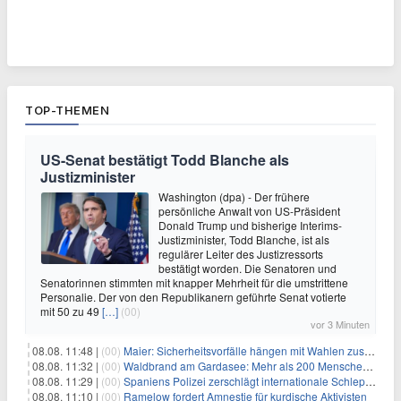
TOP-THEMEN
US-Senat bestätigt Todd Blanche als
Justizminister
Washington (dpa) - Der frühere
persönliche Anwalt von US-Präsident
Donald Trump und bisherige Interims-
Justizminister, Todd Blanche, ist als
regulärer Leiter des Justizressorts
bestätigt worden. Die Senatoren und
Senatorinnen stimmten mit knapper Mehrheit für die umstrittene
Personalie. Der von den Republikanern geführte Senat votierte
mit 50 zu 49
[…]
(00)
vor 3 Minuten
08.08. 11:48 |
(00)
Maier: Sicherheitsvorfälle hängen mit Wahlen zusammen
08.08. 11:32 |
(00)
Waldbrand am Gardasee: Mehr als 200 Menschen evakuiert
08.08. 11:29 |
(00)
Spaniens Polizei zerschlägt internationale Schlepperbande
08.08. 11:10 |
(00)
Ramelow fordert Amnestie für kurdische Aktivisten