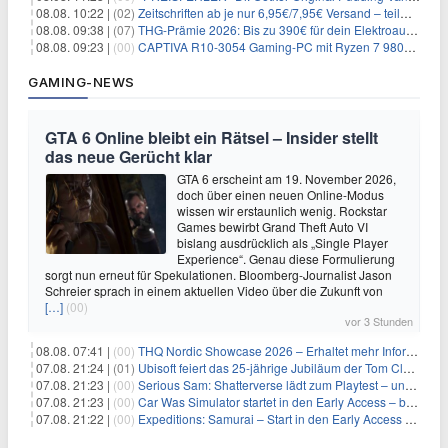
08.08. 10:22 |
(02)
Zeitschriften ab je nur 6,95€/7,95€ Versand – teilweise selbstkündigend!
08.08. 09:38 |
(07)
THG-Prämie 2026: Bis zu 390€ für dein Elektroauto mit geld-fuer-eAuto.de
08.08. 09:23 |
(00)
CAPTIVA R10-3054 Gaming-PC mit Ryzen 7 9800X3D und RTX 5080 für 2.599€
GAMING-NEWS
GTA 6 Online bleibt ein Rätsel – Insider stellt
das neue Gerücht klar
GTA 6 erscheint am 19. November 2026,
doch über einen neuen Online-Modus
wissen wir erstaunlich wenig. Rockstar
Games bewirbt Grand Theft Auto VI
bislang ausdrücklich als „Single Player
Experience“. Genau diese Formulierung
sorgt nun erneut für Spekulationen. Bloomberg-Journalist Jason
Schreier sprach in einem aktuellen Video über die Zukunft von
[…]
(00)
vor 3 Stunden
08.08. 07:41 |
(00)
THQ Nordic Showcase 2026 – Erhaltet mehr Informationen
07.08. 21:24 |
(01)
Ubisoft feiert das 25-jährige Jubiläum der Tom Clancy’s Ghost Recon-Reihe
07.08. 21:23 |
(00)
Serious Sam: Shatterverse lädt zum Playtest – und erscheint schon bald!
07.08. 21:23 |
(00)
Car Was Simulator startet in den Early Access – bald gehts los!
07.08. 21:22 |
(00)
Expeditions: Samurai – Start in den Early Access ab heute im feudalen Japan