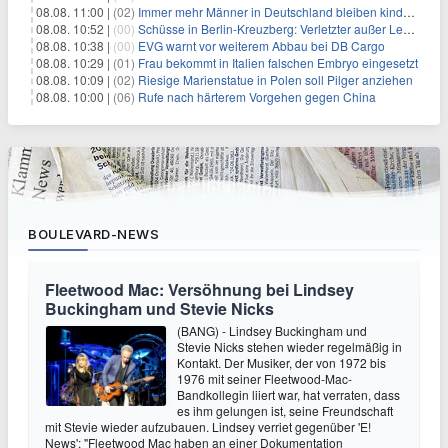
08.08. 11:00 |
(02)
Immer mehr Männer in Deutschland bleiben kinderlos
08.08. 10:52 |
(00)
Schüsse in Berlin-Kreuzberg: Verletzter außer Lebensgefahr
08.08. 10:38 |
(00)
EVG warnt vor weiterem Abbau bei DB Cargo
08.08. 10:29 |
(01)
Frau bekommt in Italien falschen Embryo eingesetzt
08.08. 10:09 |
(02)
Riesige Marienstatue in Polen soll Pilger anziehen
08.08. 10:00 |
(06)
Rufe nach härterem Vorgehen gegen China
BOULEVARD-NEWS
Fleetwood Mac: Versöhnung bei Lindsey
Buckingham und Stevie Nicks
(BANG) - Lindsey Buckingham und
Stevie Nicks stehen wieder regelmäßig in
Kontakt. Der Musiker, der von 1972 bis
1976 mit seiner Fleetwood-Mac-
Bandkollegin liiert war, hat verraten, dass
es ihm gelungen ist, seine Freundschaft
mit Stevie wieder aufzubauen. Lindsey verriet gegenüber 'E!
News': "Fleetwood Mac haben an einer Dokumentation