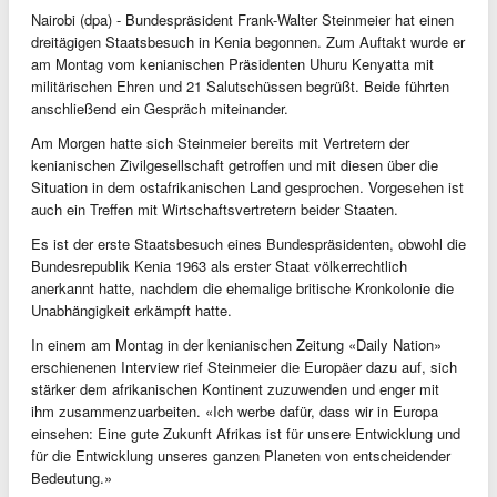
Nairobi (dpa) - Bundespräsident Frank-Walter Steinmeier hat einen
dreitägigen Staatsbesuch in Kenia begonnen. Zum Auftakt wurde er
am Montag vom kenianischen Präsidenten Uhuru Kenyatta mit
militärischen Ehren und 21 Salutschüssen begrüßt. Beide führten
anschließend ein Gespräch miteinander.
Am Morgen hatte sich Steinmeier bereits mit Vertretern der
kenianischen Zivilgesellschaft getroffen und mit diesen über die
Situation in dem ostafrikanischen Land gesprochen. Vorgesehen ist
auch ein Treffen mit Wirtschaftsvertretern beider Staaten.
Es ist der erste Staatsbesuch eines Bundespräsidenten, obwohl die
Bundesrepublik Kenia 1963 als erster Staat völkerrechtlich
anerkannt hatte, nachdem die ehemalige britische Kronkolonie die
Unabhängigkeit erkämpft hatte.
In einem am Montag in der kenianischen Zeitung «Daily Nation»
erschienenen Interview rief Steinmeier die Europäer dazu auf, sich
stärker dem afrikanischen Kontinent zuzuwenden und enger mit
ihm zusammenzuarbeiten. «Ich werbe dafür, dass wir in Europa
einsehen: Eine gute Zukunft Afrikas ist für unsere Entwicklung und
für die Entwicklung unseres ganzen Planeten von entscheidender
Bedeutung.»