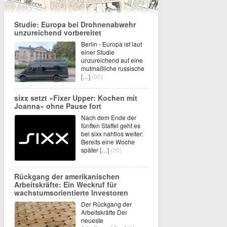
Studie: Europa bei Drohnenabwehr
unzureichend vorbereitet
Berlin - Europa ist laut
einer Studie
unzureichend auf eine
mutmaßliche russische
[…]
(00)
sixx setzt «Fixer Upper: Kochen mit
Joanna» ohne Pause fort
Nach dem Ende der
fünften Staffel geht es
bei sixx nahtlos weiter:
Bereits eine Woche
später
[…]
(00)
Rückgang der amerikanischen
Arbeitskräfte: Ein Weckruf für
wachstumsorientierte Investoren
Der Rückgang der
Arbeitskräfte Der
neueste