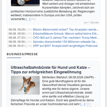
Wert verliert und Anleger mit erheblichen
Kursverlisten kämpfen, zeichnet sich am
politischen Horizont eine zusätzliche Belastung ab: Regierungen
weltweit, insbesondere in Europa und den USA, prüfen
verschärfte
[…]
(00)
vor 1 Stunde
08.08. 09:29 |
(00)
Bitcoin-Bärenmarkt vorbei? Top-Analysten werden optimistisch, aber die Geschichte sagt etwas anderes
08.08. 09:00 |
(00)
Erbschaftsteuer-Schock: Warum selbst kleine Erbschaften den Fiskus Millionen kosten
08.08. 07:23 |
(00)
CRO fällt auf 3-Jahres-Tief, nachdem Trump Media zwei große Crypto.com-Deals storniert
08.08. 06:56 |
(00)
Spindex überschreitet 150 Millionen erfasste Gaming-Ereignisse in Echtzeit-Datenpipeline
08.08. 05:41 |
(00)
XRP auf $50? Analyst sieht langfristiges Potenzial
BUSINESS/PRESSE
Ultraschallzahnbürste für Hund und Katze –
Tipps zur erfolgreichen Eingewöhnung
Mörfelden-Walldorf, 08.08.2026 (lifePR) -
Eine gute Mundhygiene ist für die
Gesundheit deiner Haustiere genauso
wichtig wie für deine eigene. Unsere
emmi-pet Ultraschallzahnbürste bietet
eine sanfte und effektive Lösung zur
Zahnpflege für Hunde und Katzen. Doch wie gewöhnst du deine
tierischen Freunde an unser hochmodernes und sehr
[…]
(00)