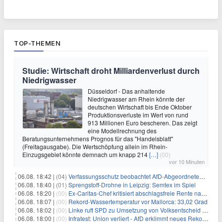
TOP-THEMEN
Studie: Wirtschaft droht Milliardenverlust durch
Niedrigwasser
Düsseldorf - Das anhaltende
Niedrigwasser am Rhein könnte der
deutschen Wirtschaft bis Ende Oktober
Produktionsverluste im Wert von rund
913 Millionen Euro bescheren. Das zeigt
eine Modellrechnung des
Beratungsunternehmens Prognos für das "Handelsblatt"
(Freitagausgabe). Die Wertschöpfung allein im Rhein-
Einzugsgebiet könnte demnach um knapp 214
[…]
(00)
vor 10 Minuten
06.08. 18:42 |
(04)
Verfassungsschutz beobachtet AfD-Abgeordneten Nolte
06.08. 18:40 |
(01)
Sprengstoff-Drohne in Leipzig: Semtex im Spiel
06.08. 18:20 |
(00)
Ex-Caritas-Chef kritisiert abschlagsfreie Rente nach 45 Jahren
06.08. 18:07 |
(00)
Rekord-Wassertemperatur vor Mallorca: 33,02 Grad
06.08. 18:02 |
(00)
Linke ruft SPD zu Umsetzung von Volksentscheid auf
06.08. 18:00 |
(00)
Infratest: Union verliert - AfD erklimmt neues Rekordhoch