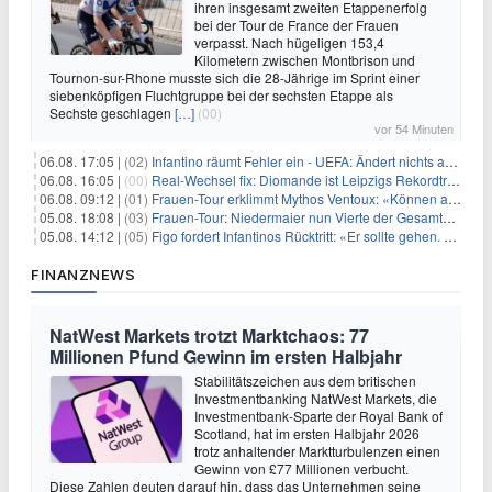
ihren insgesamt zweiten Etappenerfolg
bei der Tour de France der Frauen
verpasst. Nach hügeligen 153,4
Kilometern zwischen Montbrison und
Tournon-sur-Rhone musste sich die 28-Jährige im Sprint einer
siebenköpfigen Fluchtgruppe bei der sechsten Etappe als
Sechste geschlagen
[…]
(00)
vor 54 Minuten
06.08. 17:05 |
(02)
Infantino räumt Fehler ein - UEFA: Ändert nichts an Boykott
06.08. 16:05 |
(00)
Real-Wechsel fix: Diomande ist Leipzigs Rekordtransfer
06.08. 09:12 |
(01)
Frauen-Tour erklimmt Mythos Ventoux: «Können alles schaffen»
05.08. 18:08 |
(03)
Frauen-Tour: Niedermaier nun Vierte der Gesamtwertung
05.08. 14:12 |
(05)
Figo fordert Infantinos Rücktritt: «Er sollte gehen. Jetzt»
FINANZNEWS
NatWest Markets trotzt Marktchaos: 77
Millionen Pfund Gewinn im ersten Halbjahr
Stabilitätszeichen aus dem britischen
Investmentbanking NatWest Markets, die
Investmentbank-Sparte der Royal Bank of
Scotland, hat im ersten Halbjahr 2026
trotz anhaltender Marktturbulenzen einen
Gewinn von £77 Millionen verbucht.
Diese Zahlen deuten darauf hin, dass das Unternehmen seine