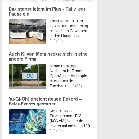
Dax startet leicht im Plus - Rally legt
Pause ein
Frankfurt/Main - Der
Dax ist am Donnerstag
mit leichten Gewinnen
in den Handelstag
[…]
(00)
Auch KI von Meta hackte sich in eine
andere Firma
Menlo Park (dpa) -
Nach den KI-Firmen
OpenAI und Anthropic
muss auch der
Facebook-
[…]
(03)
Yu‑Gi‑Oh! erreicht neuen Rekord –
Feier‑Events gestartet
Konami Digital
Entertainment, B.V.
(KONAMI) hat heute
insgesamt mehr als 100
[…]
(00)