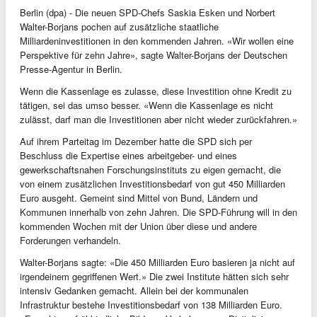
Berlin (dpa) - Die neuen SPD-Chefs Saskia Esken und Norbert
Walter-Borjans pochen auf zusätzliche staatliche
Milliardeninvestitionen in den kommenden Jahren. «Wir wollen eine
Perspektive für zehn Jahre», sagte Walter-Borjans der Deutschen
Presse-Agentur in Berlin.
Wenn die Kassenlage es zulasse, diese Investition ohne Kredit zu
tätigen, sei das umso besser. «Wenn die Kassenlage es nicht
zulässt, darf man die Investitionen aber nicht wieder zurückfahren.»
Auf ihrem Parteitag im Dezember hatte die SPD sich per
Beschluss die Expertise eines arbeitgeber- und eines
gewerkschaftsnahen Forschungsinstituts zu eigen gemacht, die
von einem zusätzlichen Investitionsbedarf von gut 450 Milliarden
Euro ausgeht. Gemeint sind Mittel von Bund, Ländern und
Kommunen innerhalb von zehn Jahren. Die SPD-Führung will in den
kommenden Wochen mit der Union über diese und andere
Forderungen verhandeln.
Walter-Borjans sagte: «Die 450 Milliarden Euro basieren ja nicht auf
irgendeinem gegriffenen Wert.» Die zwei Institute hätten sich sehr
intensiv Gedanken gemacht. Allein bei der kommunalen
Infrastruktur bestehe Investitionsbedarf von 138 Milliarden Euro.