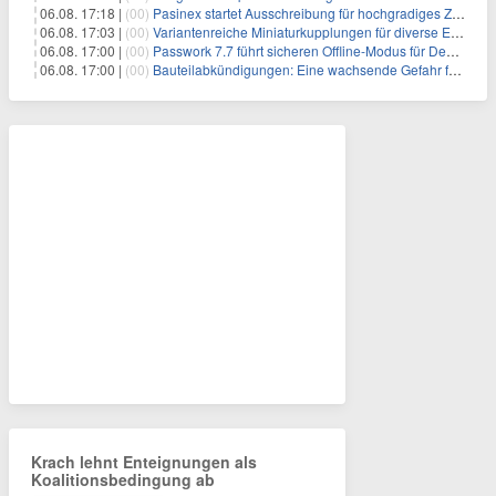
06.08. 17:18 |
(00)
Pasinex startet Ausschreibung für hochgradiges Zinksulfidkonzentrat mit Germanium- und Silbergehalten und stellt ein Betriebsupdate bereit
06.08. 17:03 |
(00)
Variantenreiche Miniaturkupplungen für diverse Einsatzbereiche
06.08. 17:00 |
(00)
Passwork 7.7 führt sicheren Offline-Modus für Desktop- und Mobile-Apps ein
06.08. 17:00 |
(00)
Bauteilabkündigungen: Eine wachsende Gefahr für industrielle Elektroniksysteme
Krach lehnt Enteignungen als
Koalitionsbedingung ab