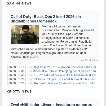
GAMING-NEWS
Call of Duty: Black Ops 2 feiert 2026 ein
unglaubliches Comeback
Mehr als 13 Jahre nach seiner
ursprünglichen Veröffentlichung schreibt
Call of Duty: Black Ops 2 erneut
Erfolgsgeschichte. Dank der kürzlich
erschienenen Portierung für PlayStation
4 und PlayStation 5 gehört der Shooter
inzwischen zu den meistverkauften Spielen des Jahres 2026.
Neue Schätzungen zeigen, wie groß das Interesse an dem
Klassiker noch
[…]
(00)
vor 23 Minuten
06.08. 18:10 |
(00)
RAM-Krise 2027: Die großen Hersteller haben ihre Produktion offenbar schon verkauft
06.08. 17:00 |
(00)
Minecraft auf Switch 2: Mojang nennt endlich den Releasetermin
06.08. 16:45 |
(00)
PS5 Pro aktiviert bessere Grafik bald automatisch, aber das Update ist kleiner als gedacht
06.08. 16:28 |
(00)
Pokémon Pokopia: So startet ihr das Bubbly Basin-DLC
06.08. 16:20 |
(00)
GTA 6 zeigt sich am 27. August ausführlich und Netflix bekommt sechs Stunden Vorsprung
KINO/TV-NEWS
Zwei «Höhle der Löwen»-Investoren gehen zu