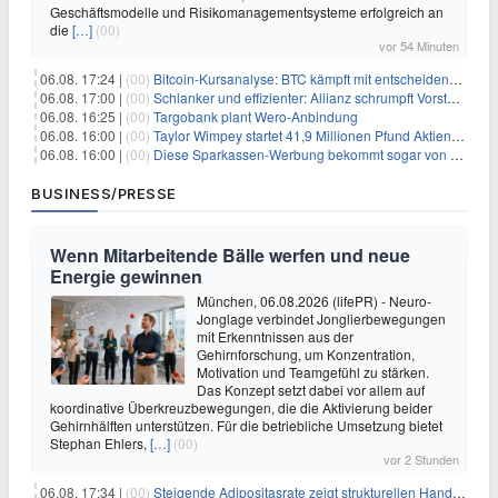
Geschäftsmodelle und Risikomanagementsysteme erfolgreich an
die
[…]
(00)
vor 54 Minuten
06.08. 17:24 |
(00)
Bitcoin-Kursanalyse: BTC kämpft mit entscheidender $65K-Hürde, während sich ein Liquidationscluster aufbaut
06.08. 17:00 |
(00)
Schlanker und effizienter: Allianz schrumpft Vorstand auf 8 Köpfe – das steckt dahinter
06.08. 16:25 |
(00)
Targobank plant Wero-Anbindung
06.08. 16:00 |
(00)
Taylor Wimpey startet 41,9 Millionen Pfund Aktienrückkauf – was Anleger wissen müssen
06.08. 16:00 |
(00)
Diese Sparkassen-Werbung bekommt sogar von der Konkurrenz Lob
BUSINESS/PRESSE
Wenn Mitarbeitende Bälle werfen und neue
Energie gewinnen
München, 06.08.2026 (lifePR) - Neuro-
Jonglage verbindet Jonglierbewegungen
mit Erkenntnissen aus der
Gehirnforschung, um Konzentration,
Motivation und Teamgefühl zu stärken.
Das Konzept setzt dabei vor allem auf
koordinative Überkreuzbewegungen, die die Aktivierung beider
Gehirnhälften unterstützen. Für die betriebliche Umsetzung bietet
Stephan Ehlers,
[…]
(00)
vor 2 Stunden
06.08. 17:34 |
(00)
Steigende Adipositasrate zeigt strukturellen Handlungsbedarf bei der Ernährung schulpflichtiger Kinder