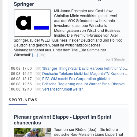
Springer
Mit Janna Ensthaler und Gast-Löwe
Christian Miele verstärken gleich zwei
aus der VOX-Gründershow bekannte
Investoren das neue Wirtschafts-
Meinungsteam von WELT und Business
Insider. Die Premium-Gruppe von Axel
Springer, zu der WELT, Business Insider Deutschland und Politico
Deutschland gehören, baut ihr wirtschaftspolitisches
Meinungsangebot aus. Unter dem Titel „Die Stimme der
Wirtschaft“
[…]
(00)
vor 3 Stunden
06.08. 17:00 |
(00)
'Stranger Things'-Star David Harbour kehrt für 'Violent Night 2' zurück – Kristen Bell stößt zur Besetzung
06.08. 15:22 |
(00)
Deutsche Telekom bleibt bei MagentaTV-Kunden vage
06.08. 13:17 |
(00)
FIFA-WM macht Fox Corporation glücklich
06.08. 12:56 |
(00)
Britische Regierung erlaubt Warner Bros. Discovery-Übernahme
06.08. 12:40 |
(00)
Versant schrumpft weiter
SPORT-NEWS
Pienaar gewinnt Etappe - Lippert im Sprint
chancenlos
Tournon-sur-Rhône (dpa) - Die frühere
deutsche Rad-Meisterin Liane Lippert hat