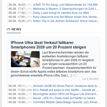
06.08. 18:33 |
(00)
JONR T5 Pro Saug- und Wischroboter für 194,99€
06.08. 17:47 |
(00)
Wellness in Bayern: 2 Übernachtungen im DAS LUDWIG Sports Resort inkl. HP + Wellness ab 174€ p.P.
06.08. 17:00 |
(00)
Daisy Lowe bringt ihr zweites Kind zur Welt
06.08. 17:00 |
(00)
Kelly Osbourne und Sid Wilson sollen ihre Verlobung gelöst haben
06.08. 16:35 |
(01)
Action-Trip in die Jochen Schweizer Arena inklusive Premium Hotel und Frühstück ab 59€ p.P.
IT-NEWS
iPhone Ultra lässt Verkauf faltbarer
Smartphones 2026 um 20 Prozent steigen
Laut Branchenberichten werden die
weltweiten Auslieferungen faltbarer
Smartphones im Jahr 2026 im Vergleich
zum Vorjahr voraussichtlich um 20
Prozent wachsen. Hauptverantwortlich für
diesen Schub dürfte Apples erstes faltbares Smartphone sein: das
gerüchteweise erwartete iPhone Ultra. Das
[…]
(00)
vor 2 Stunden
06.08. 18:11 |
(00)
Allmobil 45GB 5G Allnet-Flat im Vodafone-Netz für eff. 5,91€/Monat dank 50€ Wechselbonus + 0€ AG
06.08. 17:22 |
(04)
50% Rabatt auf waipu.tv inkl. Netflix – bereits ab 9€/Monat (statt 17,99€)
06.08. 16:59 |
(00)
Moonlighter Action-RPG mit Rogue-Lite-Elementen kostenlos bei Steam
06.08. 16:03 |
(00)
Neuer «GTA VI»-Trailer bald auf Netflix zu sehen
06.08. 15:49 |
(00)
Unlimited Mobile Geburtstags-Special: (o2) Allnet-Flats ab 14,99€/Monat