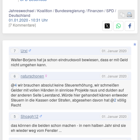
Jahreswechsel / Koalition / Bundesregierung / Finanzen / SPD /
Deutschland
01.01.2020
·
10:31 Uhr
[7 Kommentare]
Urxl
7
01. Januar 2020
Walter-Borjans hat ja schon eindrucksvoll bewiesen, dass er mit Geld
nicht umgehen kann.
naturschonen
6
01. Januar 2020
@
4
wir brauchen absolut keine Steuererhöhung, wir schmeißen
Gelder mit vollen Händen in sinnlose Projekte raus und dulden auf
der anderen Seite Leerstand..Würde hier gehandelt kämen entweder
Steuern in die Kassen oder Strafen, abgesehen davon hat @
2
völlig
Recht
Shoagh12
5
01. Januar 2020
das können die beiden schon machen - in nem halben Jahr sind sie
eh wieder weg vom Fenster ...