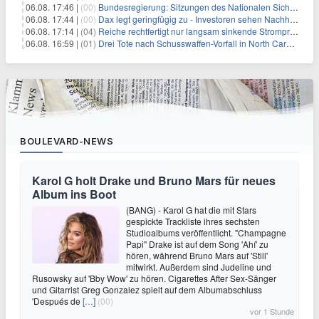
06.08. 17:46 |
(00)
Bundesregierung: Sitzungen des Nationalen Sicherheitsrates geheim
06.08. 17:44 |
(00)
Dax legt geringfügig zu - Investoren sehen Nachholpotenzial
06.08. 17:14 |
(04)
Reiche rechtfertigt nur langsam sinkende Strompreise
06.08. 16:59 |
(01)
Drei Tote nach Schusswaffen-Vorfall in North Carolina
BOULEVARD-NEWS
Karol G holt Drake und Bruno Mars für neues
Album ins Boot
(BANG) - Karol G hat die mit Stars
gespickte Trackliste ihres sechsten
Studioalbums veröffentlicht. "Champagne
Papi" Drake ist auf dem Song 'Ahí' zu
hören, während Bruno Mars auf 'Still'
mitwirkt. Außerdem sind Judeline und
Rusowsky auf 'Bby Wow' zu hören. Cigarettes After Sex-Sänger
und Gitarrist Greg Gonzalez spielt auf dem Albumabschluss
'Después de
[…]
(00)
vor 1 Stunde