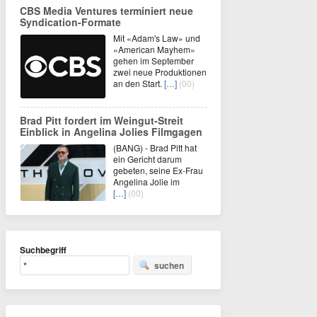
CBS Media Ventures terminiert neue
Syndication-Formate
Mit «Adam's Law» und
«American Mayhem»
gehen im September
zwei neue Produktionen
an den Start.
[…]
(00)
Brad Pitt fordert im Weingut-Streit
Einblick in Angelina Jolies Filmgagen
(BANG) - Brad Pitt hat
ein Gericht darum
gebeten, seine Ex-Frau
Angelina Jolie im
[…]
(00)
Suchbegriff
suchen