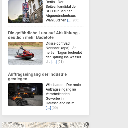
Berlin - Der
Spitzenkandidat der
SPD zur Berliner
Abgeordnetenhaus-
Wahl, Steffen
[…]
(00)
Die gefährliche Lust auf Abkühlung -
deutlich mehr Badetote
Düsseldorf/Bad
Nenndorf (dpa) - An
heißen Tagen bedeutet
der Sprung ins Wasser
die
[…]
(01)
Auftragseingang der Industrie
gestiegen
Wiesbaden - Der reale
Auftragseingang im
Verarbeitenden
Gewerbe in
Deutschland ist im
[…]
(00)