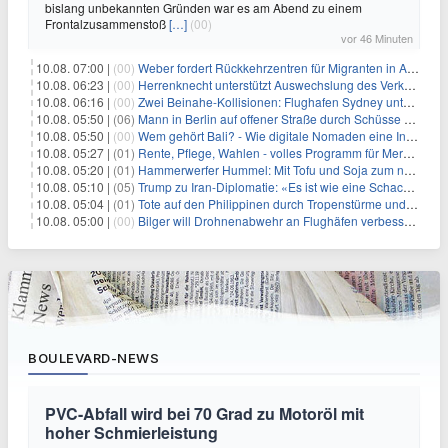
bislang unbekannten Gründen war es am Abend zu einem
Frontalzusammenstoß
[…]
(00)
vor 46 Minuten
10.08. 07:00 |
(00)
Weber fordert Rückkehrzentren für Migranten in Afrika
10.08. 06:23 |
(00)
Herrenknecht unterstützt Auswechslung des Verkehrsministers
10.08. 06:16 |
(00)
Zwei Beinahe-Kollisionen: Flughafen Sydney unter Druck
10.08. 05:50 |
(06)
Mann in Berlin auf offener Straße durch Schüsse getötet
10.08. 05:50 |
(00)
Wem gehört Bali? - Wie digitale Nomaden eine Insel verändern
10.08. 05:27 |
(01)
Rente, Pflege, Wahlen - volles Programm für Merz im Herbst
10.08. 05:20 |
(01)
Hammerwerfer Hummel: Mit Tofu und Soja zum nächsten Coup?
10.08. 05:10 |
(05)
Trump zu Iran-Diplomatie: «Es ist wie eine Schachpartie»
10.08. 05:04 |
(01)
Tote auf den Philippinen durch Tropenstürme und Monsun
10.08. 05:00 |
(00)
Bilger will Drohnenabwehr an Flughäfen verbessern
BOULEVARD-NEWS
PVC-Abfall wird bei 70 Grad zu Motoröl mit
hoher Schmierleistung