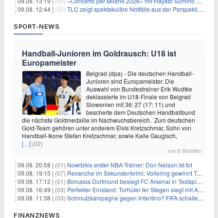
09.08. 13:19 |
(00)
«Concerto per Milano 2026» mit Hayato Sumino kommt zu arte
09.08. 12:44 |
(00)
TLC zeigt spektakuläre Notfälle aus der Perspektive der Patienten
SPORT-NEWS
Handball-Junioren im Goldrausch: U18 ist
Europameister
Belgrad (dpa) - Die deutschen Handball-
Junioren sind Europameister. Die
Auswahl von Bundestrainer Erik Wudtke
deklassierte im U18-Finale von Belgrad
Slowenien mit 36: 27 (17: 11) und
bescherte dem Deutschen Handballbund
die nächste Goldmedaille im Nachwuchsbereich. Zum deutschen
Gold-Team gehören unter anderem Elvis Kretzschmar, Sohn von
Handball-Ikone Stefan Kretzschmar, sowie Kalle Gaugisch,
[…]
(02)
vor 9 Stunden
09.08. 20:58 |
(01)
Nowitzkis erster NBA-Trainer: Don Nelson ist tot
09.08. 19:15 |
(07)
Revanche im Sekundenkrimi: Vollering gewinnt Tour
09.08. 17:12 |
(01)
Borussia Dortmund besiegt FC Arsenal in Testspiel mit 3:2
09.08. 16:49 |
(03)
Perfekter Einstand: Torhüter ter Stegen siegt mit Ajax
09.08. 11:38 |
(03)
Schmutzkampagne gegen Infantino? FIFA schaltet auf Angriff
FINANZNEWS