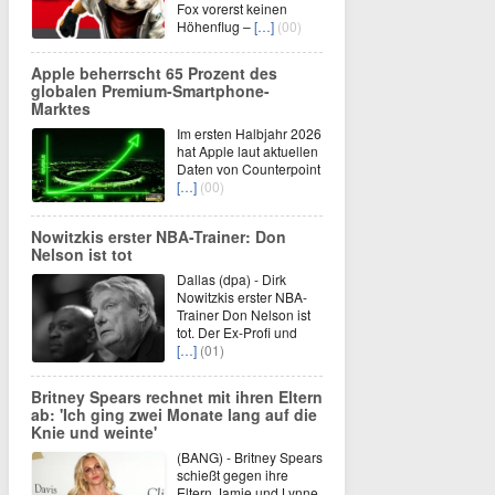
Fox vorerst keinen
Höhenflug –
[…]
(00)
Apple beherrscht 65 Prozent des
globalen Premium-Smartphone-
Marktes
Im ersten Halbjahr 2026
hat Apple laut aktuellen
Daten von Counterpoint
[…]
(00)
Nowitzkis erster NBA-Trainer: Don
Nelson ist tot
Dallas (dpa) - Dirk
Nowitzkis erster NBA-
Trainer Don Nelson ist
tot. Der Ex-Profi und
[…]
(01)
Britney Spears rechnet mit ihren Eltern
ab: 'Ich ging zwei Monate lang auf die
Knie und weinte'
(BANG) - Britney Spears
schießt gegen ihre
Eltern Jamie und Lynne