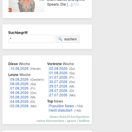
Spears. Die
[…]
(00)
Suchbegriff
suchen
Diese
Woche
Vorletzte
Woche
10.08.2026
02.08.2026
(Heute)
(So)
01.08.2026
(Sa)
Letzte
Woche
31.07.2026
(Fr)
09.08.2026
(Gestern)
30.07.2026
(Do)
08.08.2026
(Sa)
29.07.2026
(Mi)
07.08.2026
(Fr)
28.07.2026
(Di)
06.08.2026
(Do)
27.07.2026
(Mo)
05.08.2026
(Mi)
Top
News
04.08.2026
(Di)
03.08.2026
Populäre News
(Mo)
(14d)
Heiß diskutiert
(14d)
News-Ansicht konfigurieren
meine Kommentare
|
Ignore
|
Notifies