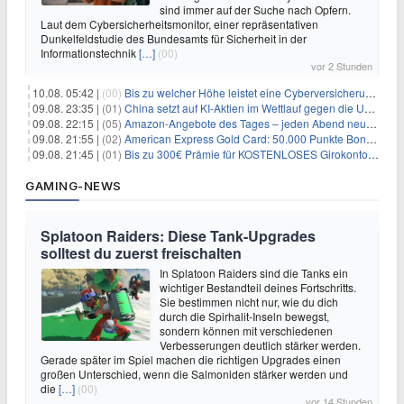
sind immer auf der Suche nach Opfern.
Laut dem Cybersicherheitsmonitor, einer repräsentativen
Dunkelfeldstudie des Bundesamts für Sicherheit in der
Informationstechnik
[…]
(00)
vor 2 Stunden
10.08. 05:42 |
(00)
Bis zu welcher Höhe leistet eine Cyberversicherung?
09.08. 23:35 |
(01)
China setzt auf KI-Aktien im Wettlauf gegen die USA um Chip- und Technologiedominanz
09.08. 22:15 |
(05)
Amazon-Angebote des Tages – jeden Abend neue Deals zum Stöbern
09.08. 21:55 |
(02)
American Express Gold Card: 50.000 Punkte Bonus + Metall-Kreditkarte
09.08. 21:45 |
(01)
Bis zu 300€ Prämie für KOSTENLOSES Girokonto bei der Santander – 50€ schon nach 1 Woche!
GAMING-NEWS
Splatoon Raiders: Diese Tank-Upgrades
solltest du zuerst freischalten
In Splatoon Raiders sind die Tanks ein
wichtiger Bestandteil deines Fortschritts.
Sie bestimmen nicht nur, wie du dich
durch die Spirhalit-Inseln bewegst,
sondern können mit verschiedenen
Verbesserungen deutlich stärker werden.
Gerade später im Spiel machen die richtigen Upgrades einen
großen Unterschied, wenn die Salmoniden stärker werden und
die
[…]
(00)
vor 14 Stunden