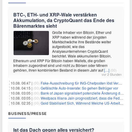
BTC-, ETH- und XRP-Wale verstärken
Akkumulation, da CryptoQuant das Ende des
Bärenmarktes sieht
Große Inhaber von Bitcoin, Ether und
XRP haben während der jüngsten
Marktschwäche ihre Bestände weiter
aufgestockt, wie das
Analyseunternehmen CryptoQuant
berichtet. Wale akkumulieren Bitcoin,
Ethereum und XRP Für Bitcoin haben Wallets, die großen
Inhabern zugeordnet sind und nicht zu Börsen oder Minern
gehören, ihren kombinierten Bestand in diesem Jahr auf
[…]
(00)
vor 2 Stunden
10.08. 06:47 |
(00)
Fake-Ausschreibung für ING-Chefposten löst Verwirrung aus
10.08. 04:15 |
(00)
Gefälschte Auto-Inserate: So gehen Betrüger vor
10.08. 03:05 |
(00)
Bank of Japan signalisiert potenzielle Änderung der Zinspolitik angesichts von Inflationsbedenken
10.08. 03:05 |
(00)
Westpacs Illiana Jain prognostiziert, dass die Fed die Zinssätze nach dem Arbeitsmarktbericht stabil halten wird
10.08. 02:35 |
(00)
Gold Stabilisiert Sich, Während Weiche US-Arbeitsmarktdaten Zinsängste Lindern
BUSINESS/PRESSE
Ist das Dach gegen alles versichert?