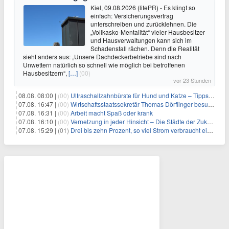
Kiel, 09.08.2026 (lifePR) - Es klingt so
einfach: Versicherungsvertrag
unterschreiben und zurücklehnen. Die
„Vollkasko-Mentalität“ vieler Hausbesitzer
und Hausverwaltungen kann sich im
Schadensfall rächen. Denn die Realität
sieht anders aus: „Unsere Dachdeckerbetriebe sind nach
Unwettern natürlich so schnell wie möglich bei betroffenen
Hausbesitzern“,
[…]
(00)
vor 23 Stunden
08.08. 08:00 |
(00)
Ultraschallzahnbürste für Hund und Katze – Tipps zur erfolgreichen Eingewöhnung
07.08. 16:47 |
(00)
Wirtschaftsstaatssekretär Thomas Dörflinger besucht Handwerksbetrieb im Kammerbezirk Freiburg
07.08. 16:31 |
(00)
Arbeit macht Spaß oder krank
07.08. 16:10 |
(00)
Vernetzung in jeder Hinsicht – Die Städte der Zukunft sind grün-blau
07.08. 15:29 |
(01)
Drei bis zehn Prozent, so viel Strom verbraucht ein Aufzug im Gebäude