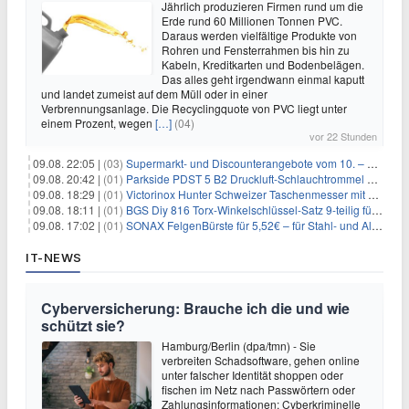
Jährlich produzieren Firmen rund um die
Erde rund 60 Millionen Tonnen PVC.
Daraus werden vielfältige Produkte von
Rohren und Fensterrahmen bis hin zu
Kabeln, Kreditkarten und Bodenbelägen.
Das alles geht irgendwann einmal kaputt
und landet zumeist auf dem Müll oder in einer
Verbrennungsanlage. Die Recyclingquote von PVC liegt unter
einem Prozent, wegen
[…]
(04)
vor 22 Stunden
09.08. 22:05 |
(03)
Supermarkt- und Discounterangebote vom 10. – 15.08.2026
09.08. 20:42 |
(01)
Parkside PDST 5 B2 Druckluft-Schlauchtrommel mit 10 m Schlauch für 25,94€
09.08. 18:29 |
(01)
Victorinox Hunter Schweizer Taschenmesser mit 12 Funktionen für 43,99€
09.08. 18:11 |
(01)
BGS Diy 816 Torx-Winkelschlüssel-Satz 9-teilig für 6,45€
09.08. 17:02 |
(01)
SONAX FelgenBürste für 5,52€ – für Stahl- und Alufelgen
IT-NEWS
Cyberversicherung: Brauche ich die und wie
schützt sie?
Hamburg/Berlin (dpa/tmn) - Sie
verbreiten Schadsoftware, gehen online
unter falscher Identität shoppen oder
fischen im Netz nach Passwörtern oder
Zahlungsinformationen: Cyberkriminelle