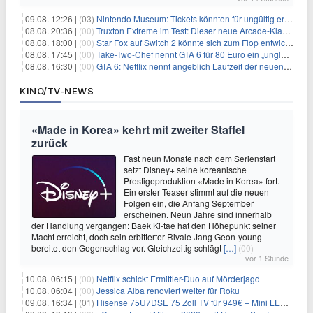
09.08. 12:26 |
(03)
Nintendo Museum: Tickets könnten für ungültig erklärt werden!
08.08. 20:36 |
(00)
Truxton Extreme im Test: Dieser neue Arcade-Klassiker verzeiht dir gar nichts
08.08. 18:00 |
(00)
Star Fox auf Switch 2 könnte sich zum Flop entwickeln
08.08. 17:45 |
(00)
Take-Two-Chef nennt GTA 6 für 80 Euro ein „unglaubliches Schnäppchen“
08.08. 16:30 |
(00)
GTA 6: Netflix nennt angeblich Laufzeit der neuen Gameplay-Präsentation
KINO/TV-NEWS
«Made in Korea» kehrt mit zweiter Staffel
zurück
Fast neun Monate nach dem Serienstart
setzt Disney+ seine koreanische
Prestigeproduktion «Made in Korea» fort.
Ein erster Teaser stimmt auf die neuen
Folgen ein, die Anfang September
erscheinen. Neun Jahre sind innerhalb
der Handlung vergangen: Baek Ki-tae hat den Höhepunkt seiner
Macht erreicht, doch sein erbitterter Rivale Jang Geon-young
bereitet den Gegenschlag vor. Gleichzeitig schlägt
[…]
(00)
vor 1 Stunde
10.08. 06:15 |
(00)
Netflix schickt Ermittler-Duo auf Mörderjagd
10.08. 06:04 |
(00)
Jessica Alba renoviert weiter für Roku
09.08. 16:34 |
(01)
Hisense 75U7DSE 75 Zoll TV für 949€ – Mini LED, 144Hz, 2026