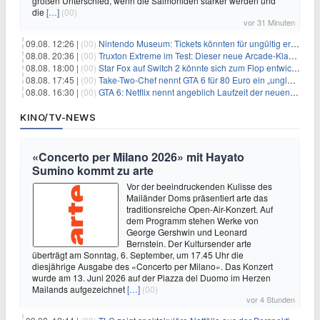
großen Unterschied, wenn die Salmoniden stärker werden und
die
[…]
(00)
vor 31 Minuten
09.08. 12:26 |
(00)
Nintendo Museum: Tickets könnten für ungültig erklärt werden!
08.08. 20:36 |
(00)
Truxton Extreme im Test: Dieser neue Arcade-Klassiker verzeiht dir gar nichts
08.08. 18:00 |
(00)
Star Fox auf Switch 2 könnte sich zum Flop entwickeln
08.08. 17:45 |
(00)
Take-Two-Chef nennt GTA 6 für 80 Euro ein „unglaubliches Schnäppchen“
08.08. 16:30 |
(00)
GTA 6: Netflix nennt angeblich Laufzeit der neuen Gameplay-Präsentation
KINO/TV-NEWS
«Concerto per Milano 2026» mit Hayato
Sumino kommt zu arte
Vor der beeindruckenden Kulisse des
Mailänder Doms präsentiert arte das
traditionsreiche Open-Air-Konzert. Auf
dem Programm stehen Werke von
George Gershwin und Leonard
Bernstein. Der Kultursender arte
überträgt am Sonntag, 6. September, um 17.45 Uhr die
diesjährige Ausgabe des «Concerto per Milano». Das Konzert
wurde am 13. Juni 2026 auf der Piazza del Duomo im Herzen
Mailands aufgezeichnet
[…]
(00)
vor 4 Stunden