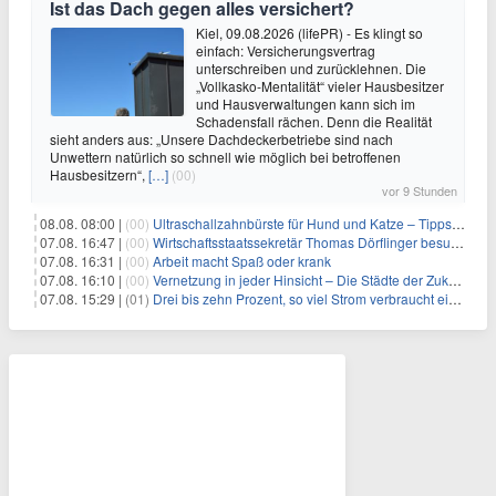
Ist das Dach gegen alles versichert?
Kiel, 09.08.2026 (lifePR) - Es klingt so
einfach: Versicherungsvertrag
unterschreiben und zurücklehnen. Die
„Vollkasko-Mentalität“ vieler Hausbesitzer
und Hausverwaltungen kann sich im
Schadensfall rächen. Denn die Realität
sieht anders aus: „Unsere Dachdeckerbetriebe sind nach
Unwettern natürlich so schnell wie möglich bei betroffenen
Hausbesitzern“,
[…]
(00)
vor 9 Stunden
08.08. 08:00 |
(00)
Ultraschallzahnbürste für Hund und Katze – Tipps zur erfolgreichen Eingewöhnung
07.08. 16:47 |
(00)
Wirtschaftsstaatssekretär Thomas Dörflinger besucht Handwerksbetrieb im Kammerbezirk Freiburg
07.08. 16:31 |
(00)
Arbeit macht Spaß oder krank
07.08. 16:10 |
(00)
Vernetzung in jeder Hinsicht – Die Städte der Zukunft sind grün-blau
07.08. 15:29 |
(01)
Drei bis zehn Prozent, so viel Strom verbraucht ein Aufzug im Gebäude