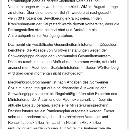
Erkrankungen gebe es derzeit «keinerlei Veranlassung»,
Veranstaltungen wie etwa die Leichtathletik-WM im August infrage
zu stellen. Über einen solchen Schritt werde erst nachgedacht,
wenn 30 Prozent der Bevölkerung erkrankt seien. In den
Krankenhäusern der Hauptstadt werde derzeit vorbereitet, dass die
Rettungsstellen stets besetzt sind und Amtsärzte als
Ansprechpartner zur Verfügung stehen.
Das nordrhein-westfälische Gesundheitsministerium in Düsseldorf
berichtete, die Absage von Großveranstaltungen wegen der
Schweinegrippe obliege den kommunalen Gesundheitsämtern.
Dass es rasch zu solchen Maßnahmen kommen werde, sei nicht
anzunehmen. Auch beim Sozialministerium in Baden-Württemberg
wird über derlei momentan nicht nachgedacht.
Mecklenburg-Vorpommern ist nach Angaben des Schweriner
Sozialministeriums gut auf eine drastische Ausweitung der
Schweinegrippe vorbereitet. Regelmäßig träfen sich Experten des
Ministeriums, der Ärzte- und der Apothekerschaft, um über die
aktuelle Lage zu beraten, sagte eine Ministeriumssprecherin.
Darüber hinaus sei ein Pandemieplan aufgestellt worden. Dieser
sehe unter anderem vor, dass die zahlreichen Vorsorge- und
Rehabilitationskliniken im Land im Notfall in Akutkliniken
umfunktioniert werden können. Für Notfallmaßnahmen wie die