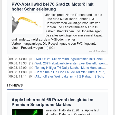
PVC-Abfall wird bei 70 Grad zu Motoröl mit
hoher Schmierleistung
Jährlich produzieren Firmen rund um die
Erde rund 60 Millionen Tonnen PVC.
Daraus werden vielfältige Produkte von
Rohren und Fensterrahmen bis hin zu
Kabeln, Kreditkarten und Bodenbelägen.
Das alles geht irgendwann einmal kaputt
und landet zumeist auf dem Müll oder in einer
Verbrennungsanlage. Die Recyclingquote von PVC liegt unter
einem Prozent, wegen
[…]
(02)
vor 8 Stunden
09.08. 14:00 |
(00)
WAGO 221-413 Verbindungsklemmen mit Hebel, 50 Stück für 14,99€
09.08. 13:33 |
(12)
Wolt: 20€ Rabatt auf die ersten zwei Bestellungen für Neukunden
09.08. 12:00 |
(00)
Tommy Hilfiger TH Daily Satchel Mono Handtasche für 73,97€
09.08. 11:30 |
(00)
Calvin Klein CK One Eau de Toilette 200ml für 27,99€
09.08. 11:11 |
(04)
Alkoholfreies Weinpaket mit 47% Rabatt + 2 Schott Zwiesel Gläser GRATIS für 29,99€
IT-NEWS
Apple beherrscht 65 Prozent des globalen
Premium-Smartphone-Marktes
Im ersten Halbjahr 2026 hat Apple laut
aktuellen Daten von Counterpoint