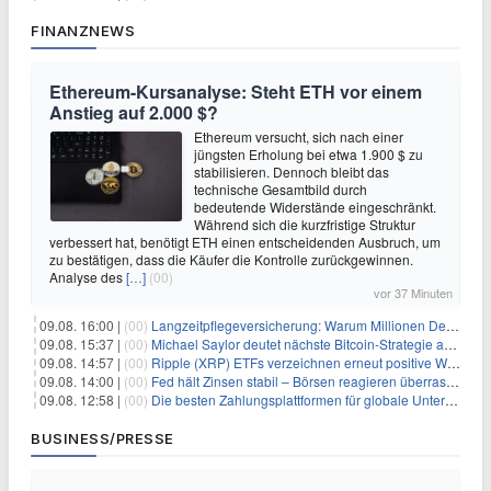
FINANZNEWS
Ethereum-Kursanalyse: Steht ETH vor einem
Anstieg auf 2.000 $?
Ethereum versucht, sich nach einer
jüngsten Erholung bei etwa 1.900 $ zu
stabilisieren. Dennoch bleibt das
technische Gesamtbild durch
bedeutende Widerstände eingeschränkt.
Während sich die kurzfristige Struktur
verbessert hat, benötigt ETH einen entscheidenden Ausbruch, um
zu bestätigen, dass die Käufer die Kontrolle zurückgewinnen.
Analyse des
[…]
(00)
vor 37 Minuten
09.08. 16:00 |
(00)
Langzeitpflegeversicherung: Warum Millionen Deutsche sie übersehen – und das teuer wird
09.08. 15:37 |
(00)
Michael Saylor deutet nächste Bitcoin-Strategie an: Analysten erwarten weiteren Verkauf
09.08. 14:57 |
(00)
Ripple (XRP) ETFs verzeichnen erneut positive Woche, doch neue Bedenken tauchen auf
09.08. 14:00 |
(00)
Fed hält Zinsen stabil – Börsen reagieren überraschend volatil
09.08. 12:58 |
(00)
Die besten Zahlungsplattformen für globale Unternehmen im Jahr 2026
BUSINESS/PRESSE