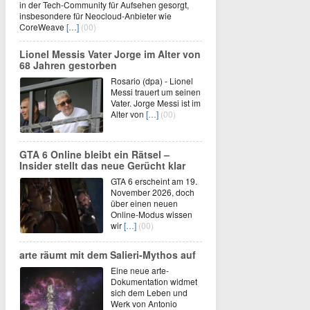
in der Tech-Community für Aufsehen gesorgt,
insbesondere für Neocloud-Anbieter wie
CoreWeave
[…]
(00)
Lionel Messis Vater Jorge im Alter von
68 Jahren gestorben
Rosario (dpa) - Lionel
Messi trauert um seinen
Vater. Jorge Messi ist im
Alter von
[…]
(00)
GTA 6 Online bleibt ein Rätsel –
Insider stellt das neue Gerücht klar
GTA 6 erscheint am 19.
November 2026, doch
über einen neuen
Online-Modus wissen
wir
[…]
(00)
arte räumt mit dem Salieri-Mythos auf
Eine neue arte-
Dokumentation widmet
sich dem Leben und
Werk von Antonio