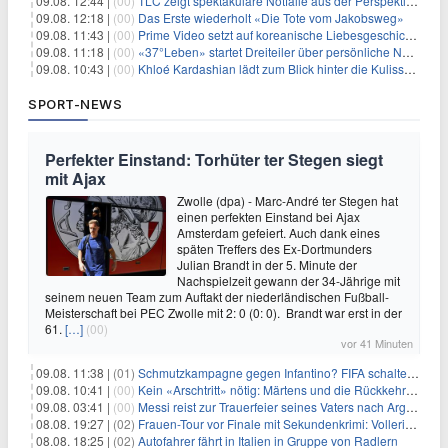
09.08. 12:44 |
(00)
TLC zeigt spektakuläre Notfälle aus der Perspektive der Patienten
09.08. 12:18 |
(00)
Das Erste wiederholt «Die Tote vom Jakobsweg»
09.08. 11:43 |
(00)
Prime Video setzt auf koreanische Liebesgeschichte
09.08. 11:18 |
(00)
«37°Leben» startet Dreiteiler über persönliche Neuanfänge
09.08. 10:43 |
(00)
Khloé Kardashian lädt zum Blick hinter die Kulissen ihres Freundeskreises
SPORT-NEWS
Perfekter Einstand: Torhüter ter Stegen siegt
mit Ajax
Zwolle (dpa) - Marc-André ter Stegen hat
einen perfekten Einstand bei Ajax
Amsterdam gefeiert. Auch dank eines
späten Treffers des Ex-Dortmunders
Julian Brandt in der 5. Minute der
Nachspielzeit gewann der 34-Jährige mit
seinem neuen Team zum Auftakt der niederländischen Fußball-
Meisterschaft bei PEC Zwolle mit 2: 0 (0: 0). Brandt war erst in der
61.
[…]
(00)
vor 41 Minuten
09.08. 11:38 |
(01)
Schmutzkampagne gegen Infantino? FIFA schaltet auf Angriff
09.08. 10:41 |
(00)
Kein «Arschtritt» nötig: Märtens und die Rückkehr nach Paris
09.08. 03:41 |
(00)
Messi reist zur Trauerfeier seines Vaters nach Argentinien
08.08. 19:27 |
(02)
Frauen-Tour vor Finale mit Sekundenkrimi: Vollering in Gelb
08.08. 18:25 |
(02)
Autofahrer fährt in Italien in Gruppe von Radlern