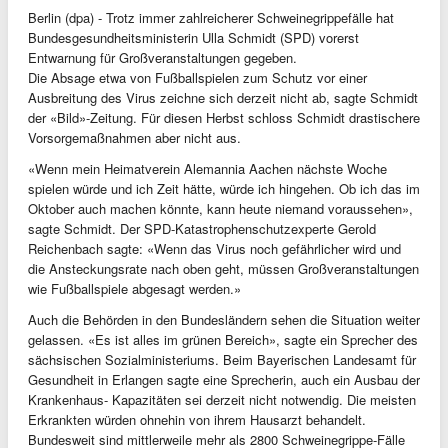
Berlin (dpa) - Trotz immer zahlreicherer Schweinegrippefälle hat
Bundesgesundheitsministerin Ulla Schmidt (SPD) vorerst
Entwarnung für Großveranstaltungen gegeben.
Die Absage etwa von Fußballspielen zum Schutz vor einer
Ausbreitung des Virus zeichne sich derzeit nicht ab, sagte Schmidt
der «Bild»-Zeitung. Für diesen Herbst schloss Schmidt drastischere
Vorsorgemaßnahmen aber nicht aus.
«Wenn mein Heimatverein Alemannia Aachen nächste Woche
spielen würde und ich Zeit hätte, würde ich hingehen. Ob ich das im
Oktober auch machen könnte, kann heute niemand voraussehen»,
sagte Schmidt. Der SPD-Katastrophenschutzexperte Gerold
Reichenbach sagte: «Wenn das Virus noch gefährlicher wird und
die Ansteckungsrate nach oben geht, müssen Großveranstaltungen
wie Fußballspiele abgesagt werden.»
Auch die Behörden in den Bundesländern sehen die Situation weiter
gelassen. «Es ist alles im grünen Bereich», sagte ein Sprecher des
sächsischen Sozialministeriums. Beim Bayerischen Landesamt für
Gesundheit in Erlangen sagte eine Sprecherin, auch ein Ausbau der
Krankenhaus- Kapazitäten sei derzeit nicht notwendig. Die meisten
Erkrankten würden ohnehin von ihrem Hausarzt behandelt.
Bundesweit sind mittlerweile mehr als 2800 Schweinegrippe-Fälle