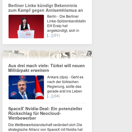
Berliner Linke kündigt Bekenntnis
zum Kampf gegen Antisemitismus an
Berlin - Die Berliner
Linke-Spitzenkandidatin
Elif Eralp hat
angekündigt, sich in
[…]
(01)
Aus drei mach viele: Türkei will neuen
Militärpakt erweitern
Ankara (dpa) - Geht es
nach der türkischen
Regierung, sollte das
gerade erst ins Leben
[…]
(04)
SpaceX' Nvidia-Deal: Ein potenzieller
Rückschlag für Neocloud-
Wettbewerber
Die Wettbewerbslandschaft verändert sich Die
strategische Allianz von SpaceX mit Nvidia hat