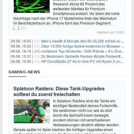
Research stolze 65 Prozent des
weltweiten Marktes für Premium-
Smartphones erobert. Vor allem die hohe
Nachfrage nach der iPhone 17 Modellreihe trieb das Wachstum
im Berichtszeitraum an. iPhone führt das Premium-Segment
[…]
(00)
Gestern um 13:02
09.08. 16:55 |
(00)
Men’s Health 6-Monats-Abo für 35,25€ mit bis zu 30€ Gutschein
09.08. 16:33 |
(00)
Über 13.000 Amiga-Spiele kostenlos im Browser spielen
09.08. 16:19 |
(05)
norisbank Top-Girokonto: 120€ Prämie + 4% Zinsen p.a. (6 Monate)
09.08. 15:37 |
(00)
Dr. Beckmann Gallseife Flecken-Bürste Fleckentferner 250 ml für 1,25€
09.08. 15:35 |
(00)
HP OmniStudio 27 All-in-One-PC mit Ryzen 5 und 1 TB SSD für 699€
GAMING-NEWS
Splatoon Raiders: Diese Tank-Upgrades
solltest du zuerst freischalten
In Splatoon Raiders sind die Tanks ein
wichtiger Bestandteil deines Fortschritts.
Sie bestimmen nicht nur, wie du dich
durch die Spirhalit-Inseln bewegst,
sondern können mit verschiedenen
Verbesserungen deutlich stärker werden.
Gerade später im Spiel machen die richtigen Upgrades einen