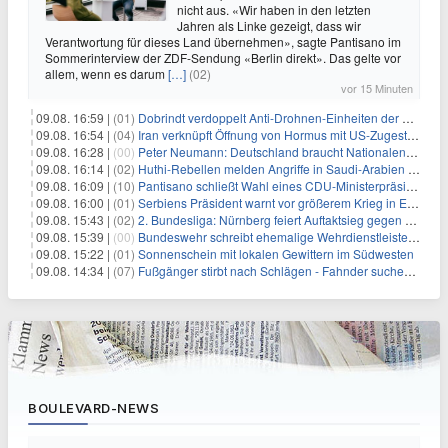
nicht aus. «Wir haben in den letzten
Jahren als Linke gezeigt, dass wir
Verantwortung für dieses Land übernehmen», sagte Pantisano im
Sommerinterview der ZDF-Sendung «Berlin direkt». Das gelte vor
allem, wenn es darum
[…]
(02)
vor 15 Minuten
09.08. 16:59 |
(01)
Dobrindt verdoppelt Anti-Drohnen-Einheiten der Bundespolizei
09.08. 16:54 |
(04)
Iran verknüpft Öffnung von Hormus mit US-Zugeständnissen
09.08. 16:28 |
(00)
Peter Neumann: Deutschland braucht Nationalen Sicherheitsberater
09.08. 16:14 |
(02)
Huthi-Rebellen melden Angriffe in Saudi-Arabien und im Jemen
09.08. 16:09 |
(10)
Pantisano schließt Wahl eines CDU-Ministerpräsident nicht aus
09.08. 16:00 |
(01)
Serbiens Präsident warnt vor größerem Krieg in Europa
09.08. 15:43 |
(02)
2. Bundesliga: Nürnberg feiert Auftaktsieg gegen Dresden
09.08. 15:39 |
(00)
Bundeswehr schreibt ehemalige Wehrdienstleistende an
09.08. 15:22 |
(01)
Sonnenschein mit lokalen Gewittern im Südwesten
09.08. 14:34 |
(07)
Fußgänger stirbt nach Schlägen - Fahnder suchen Autofahrer
BOULEVARD-NEWS