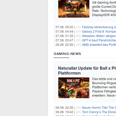
G4-Gaming-Sort
große Curved Dis
Rate -Technolog
DisplayHDR 400-
07.08. 05:00 |
(00)
Fairplay-Vereinbarung s
07.08. 04:44 |
(00)
Galaxy Z Fold 8: Kompak
07.08. 01:35 |
(00)
Atlassian-Aktien steig
07.08. 00:47 |
(00)
GPT-4 baut Persönlichk
06.08. 22:36 |
(00)
AMD erweitert das Portf
GAMING-NEWS
Naturalist Update für Ball x P
Plattformen
Das letzte und na
Bouncing-Roguelit
Plattformen verf
Passive Fähigkei
erweitern. Neue
06.08. 22:26 |
(00)
Neuer Horror‑Titel The S
06.08. 19:42 |
(00)
Tom Clancy’s The Divisi