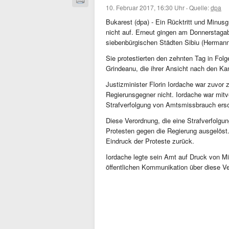
10. Februar 2017, 16:30 Uhr
·
Quelle:
dpa
Bukarest (dpa) - Ein Rücktritt und Minus
nicht auf. Erneut gingen am Donnerstag
siebenbürgischen Städten Sibiu (Hermanns
Sie protestierten den zehnten Tag in Folg
Grindeanu, die ihrer Ansicht nach den Ka
Justizminister Florin Iordache war zuvor 
Regierunsgegner nicht. Iordache war mitve
Strafverfolgung von Amtsmissbrauch ers
Diese Verordnung, die eine Strafverfolg
Protesten gegen die Regierung ausgelöst
Eindruck der Proteste zurück.
Iordache legte sein Amt auf Druck von Mi
öffentlichen Kommunikation über diese V