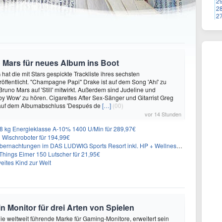
2
2
2
 Mars für neues Album ins Boot
hat die mit Stars gespickte Trackliste ihres sechsten
öffentlicht. "Champagne Papi" Drake ist auf dem Song 'Ahí' zu
runo Mars auf 'Still' mitwirkt. Außerdem sind Judeline und
y Wow' zu hören. Cigarettes After Sex-Sänger und Gitarrist Greg
 auf dem Albumabschluss 'Después de
[…]
(00)
vor 14 Stunden
 kg Energieklasse A-10% 1400 U/Min für 289,97€
Wischroboter für 194,99€
nachtungen im DAS LUDWIG Sports Resort inkl. HP + Wellness ab 174€ p.P.
hings Eimer 150 Lutscher für 21,95€
eites Kind zur Welt
onitor für drei Arten von Spielen
 weltweit führende Marke für Gaming-Monitore, erweitert sein