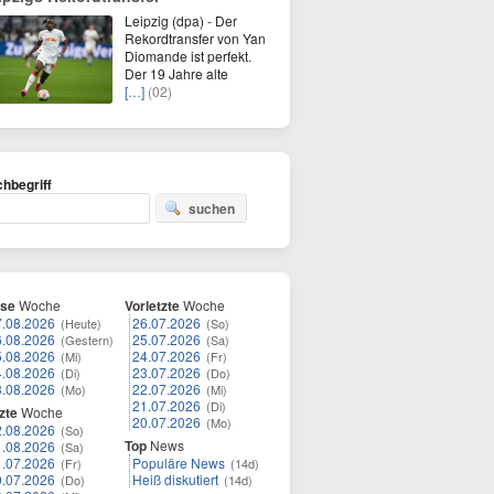
Leipzig (dpa) - Der
Rekordtransfer von Yan
Diomande ist perfekt.
Der 19 Jahre alte
[…]
(02)
hbegriff
suchen
ese
Woche
Vorletzte
Woche
7.08.2026
26.07.2026
(Heute)
(So)
6.08.2026
25.07.2026
(Gestern)
(Sa)
5.08.2026
24.07.2026
(Mi)
(Fr)
4.08.2026
23.07.2026
(Di)
(Do)
3.08.2026
22.07.2026
(Mo)
(Mi)
21.07.2026
(Di)
zte
Woche
20.07.2026
(Mo)
2.08.2026
(So)
Top
News
1.08.2026
(Sa)
1.07.2026
Populäre News
(Fr)
(14d)
0.07.2026
Heiß diskutiert
(Do)
(14d)