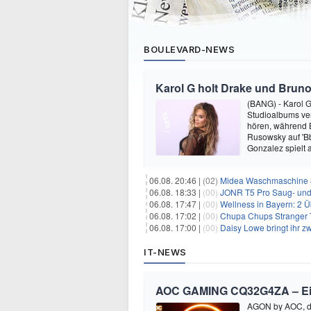
BOULEVARD-NEWS
Karol G holt Drake und Bruno
(BANG) - Karol G 
Studioalbums ver
hören, während B
Rusowsky auf 'Bb
Gonzalez spielt
06.08. 20:46 |
(02)
Midea Waschmaschine 8
06.08. 18:33 |
(00)
JONR T5 Pro Saug- und 
06.08. 17:47 |
(00)
Wellness in Bayern: 2 Über
06.08. 17:02 |
(00)
Chupa Chups Stranger T
06.08. 17:00 |
(00)
Daisy Lowe bringt ihr zw
IT-NEWS
AOC GAMING CQ32G4ZA – Ein M
AGON by AOC, die