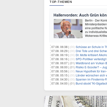
TOP-THEMEN
Hallervorden: Auch Grün kön
Berlin - Der Kom
Ministerpräsiden
eine politische 
zu individualist
Wokeness-Kritiker
07.08. 06:38 |
(00)
Schüsse an Schule in T
07.08. 06:29 |
(00)
Drei Tote und drei Schwe
07.08. 06:19 |
(00)
Dr. Motte kritisiert Alkoh
07.08. 06:16 |
(00)
SPD-Politiker verteidig
07.08. 06:07 |
(01)
Waldbrand am Vulkan Br
07.08. 06:00 |
(01)
Risiko E-Scooter? – Ju
07.08. 05:56 |
(00)
Neue Hypothek für Iran-
07.08. 05:15 |
(00)
Länder wünschen sich 
07.08. 04:30 |
(00)
Spanien im Finsternis-F
07.08. 04:00 |
(01)
Bund stockt "KI-Gigafact