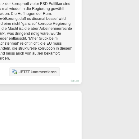
otz der korrupheit vieler PSD Politiker sind
e mal wieder in die Regierung gewählt
rden. Die Hoffnugen der Rum.
völkerung, daß es diesmal besser wird
d eine nicht "ganz so" korrupte Regierung
 die Macht ist, die aber Arbeinehmerrechte
ärkt, was dringend nötig wäre, wurde
eder enttäuscht. "Mher Glück beim
chstenmal" reicht nicht, die EU muss
ndeln, die strukturelle korruption in diesem
and muss auch von außen bekämpft
erden.
JETZT kommentieren
forum