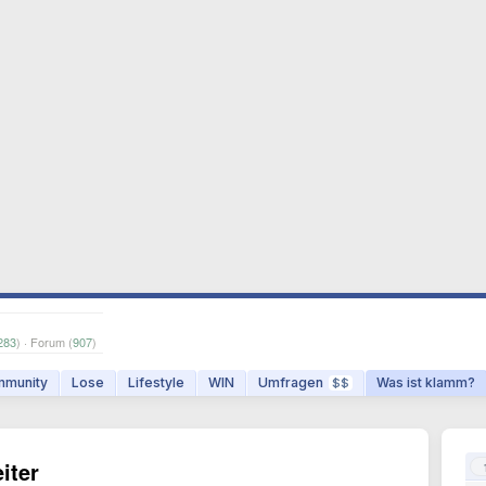
283
) · Forum (
907
)
munity
Lose
Lifestyle
WIN
Umfragen
Was ist klamm?
$$
iter