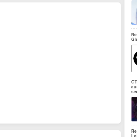
Ne
Gl
GT
au
se
Re
Le