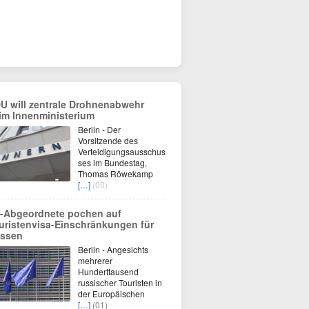
U will zentrale Drohnenabwehr
im Innenministerium
Berlin - Der
Vorsitzende des
Verteidigungsausschus
ses im Bundestag,
Thomas Röwekamp
[…]
(00)
-Abgeordnete pochen auf
uristenvisa-Einschränkungen für
ssen
Berlin - Angesichts
mehrerer
Hunderttausend
russischer Touristen in
der Europäischen
[…]
(01)