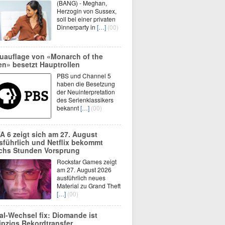
(BANG) - Meghan,
Herzogin von Sussex,
soll bei einer privaten
Dinnerparty in
[…]
(00)
uauflage von «Monarch of the
en» besetzt Hauptrollen
PBS und Channel 5
haben die Besetzung
der Neuinterpretation
des Serienklassikers
bekannt
[…]
(00)
A 6 zeigt sich am 27. August
sführlich und Netflix bekommt
chs Stunden Vorsprung
Rockstar Games zeigt
am 27. August 2026
ausführlich neues
Material zu Grand Theft
[…]
(00)
al-Wechsel fix: Diomande ist
ipzigs Rekordtransfer