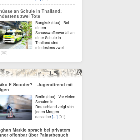
hüsse an Schule in Thailand:
ndestens zwei Tote
Bangkok (dpa) - Bei
einem
Schusswaffenvorfall an
einer Schule in
Thailand sind
mindestens zwei
(00)
siko E-Scooter? – Jugendtrend mit
lgen
Berlin (dpa) - Vor vielen
Schulen in
Deutschland zeigt sich
jeden Morgen
dasselbe
[…]
(01)
ghan Markle sprach bei privatem
nner offenbar über Palastbesuch