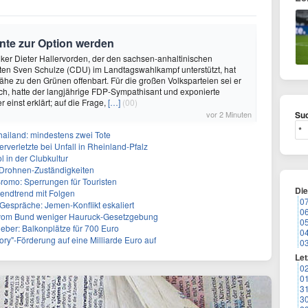
nte zur Option werden
iker Dieter Hallervorden, der den sachsen-anhaltinischen
ten Sven Schulze (CDU) im Landtagswahlkampf unterstützt, hat
Nähe zu den Grünen offenbart. Für die großen Volksparteien sei er
isch, hatte der langjährige FDP-Sympathisant und exponierte
 einst erklärt; auf die Frage,
[…]
(00)
vor 2 Minuten
Suc
hailand: mindestens zwei Tote
rverletzte bei Unfall in Rheinland-Pfalz
ol in der Clubkultur
t Drohnen-Zuständigkeiten
omo: Sperrungen für Touristen
Di
gendtrend mit Folgen
0
Gespräche: Jemen-Konflikt eskaliert
0
vom Bund weniger Hauruck-Gesetzgebung
0
ieber: Balkonplätze für 700 Euro
0
ory"-Förderung auf eine Milliarde Euro auf
0
Let
0
0
3
3