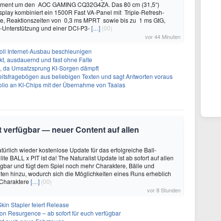
iment um den AOC GAMING CQ32G4ZA. Das 80 cm (31,5“)
play kombiniert ein 1500R Fast VA-Panel mit Triple-Refresh-
ie, Reaktionszeiten von 0,3 ms MPRT sowie bis zu 1 ms GtG,
Unterstützung und einer DCI-P3-
[…]
(00)
vor 44 Minuten
oll Internet-Ausbau beschleunigen
t, ausdauernd und fast ohne Falte
en, da Umsatzsprung KI-Sorgen dämpft
eitsfragebögen aus beliebigen Texten und sagt Antworten voraus
olio an KI-Chips mit der Übernahme von Taalas
it verfügbar — neuer Content auf allen
türlich wieder kostenlose Update für das erfolgreiche Ball-
e BALL x PIT ist da! The Naturalist Update ist ab sofort auf allen
ügbar und fügt dem Spiel noch mehr Charaktere, Bälle und
ten hinzu, wodurch sich die Möglichkeiten eines Runs erheblich
 Charaktere
[…]
(00)
vor 8 Stunden
kin Stapler feiert Release
on Resurgence – ab sofort für euch verfügbar