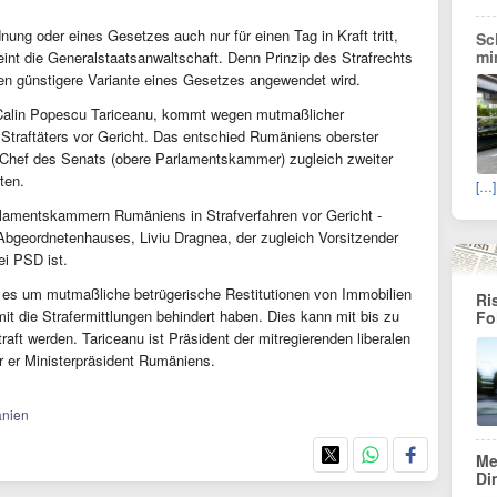
nung oder eines Gesetzes auch nur für einen Tag in Kraft tritt,
Sc
mi
eint die Generalstaatsanwaltschaft. Denn Prinzip des Strafrechts
en günstigere Variante eines Gesetzes angewendet wird.
Calin Popescu Tariceanu, kommt wegen mutmaßlicher
traftäters vor Gericht. Das entschied Rumäniens oberster
s Chef des Senats (obere Parlamentskammer) zugleich zweiter
ten.
[…]
rlamentskammern Rumäniens in Strafverfahren vor Gericht -
Abgeordnetenhauses, Liviu Dragnea, der zugleich Vorsitzender
ei PSD ist.
m es um mutmaßliche betrügerische Restitutionen von Immobilien
Ri
it die Strafermittlungen behindert haben. Dies kann mit bis zu
Fo
raft werden. Tariceanu ist Präsident der mitregierenden liberalen
r er Ministerpräsident Rumäniens.
änien
Me
Di