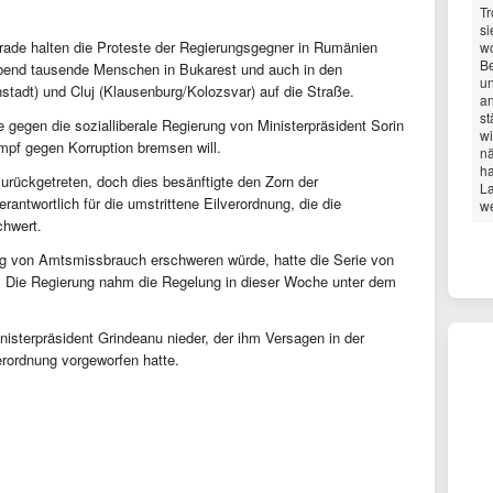
Tr
si
grade halten die Proteste der Regierungsgegner in Rumänien
wo
Be
abend tausende Menschen in Bukarest und auch in den
un
tadt) und Cluj (Klausenburg/Kolozsvar) auf die Straße.
an
st
e gegen die sozialliberale Regierung von Ministerpräsident Sorin
wi
mpf gegen Korruption bremsen will.
nä
ha
zurückgetreten, doch dies besänftigte den Zorn der
L
rantwortlich für die umstrittene Eilverordnung, die die
w
chwert.
ung von Amtsmissbrauch erschweren würde, hatte die Serie von
. Die Regierung nahm die Regelung in dieser Woche unter dem
nisterpräsident Grindeanu nieder, der ihm Versagen in der
erordnung vorgeworfen hatte.