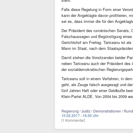
steht.
Falls diese Regelung in Form einer Verord
kann der Angeklagte davon profitieren, m
sei es, dass immer die für den Angeklagt
Der Präsident des rumänischen Senats, 
Falschaussagen und Begünstigung eines S
Gerichtshof am Freitag. Tariceanu ist al
Mann im Staat, nach dem Staatspräsiden
Damit stehen die Vorsitzenden beider Pa
neben Tariceanu auch der Präsident des 
der sozialdemokratischen Regierungspart
Tariceanu soll in einem Verfahren, in de
geht, als Zeuge falsch ausgesagt und dam
fünf Jahren Haft oder einer Geldbuße best
Klein-Partei ALDE. Von 2004 bis 2009 wa
Regierung / Justiz / Demonstrationen / Rum
10.02.2017
·
16:30 Uhr
[1 Kommentar]