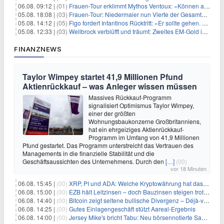
06.08. 09:12 |
(01)
Frauen-Tour erklimmt Mythos Ventoux: «Können alles schaffen»
05.08. 18:08 |
(03)
Frauen-Tour: Niedermaier nun Vierte der Gesamtwertung
05.08. 14:12 |
(05)
Figo fordert Infantinos Rücktritt: «Er sollte gehen. Jetzt»
05.08. 12:33 |
(03)
Wellbrock verblüfft und träumt: Zweites EM-Gold in Paris
FINANZNEWS
Taylor Wimpey startet 41,9 Millionen Pfund
Aktienrückkauf – was Anleger wissen müssen
Massives Rückkauf-Programm
signalisiert Optimismus Taylor Wimpey,
einer der größten
Wohnungsbaukonzerne Großbritanniens,
hat ein ehrgeiziges Aktienrückkauf-
Programm im Umfang von 41,9 Millionen
Pfund gestartet. Das Programm unterstreicht das Vertrauen des
Managements in die finanzielle Stabilität und die
Geschäftsaussichten des Unternehmens. Durch den
[…]
(00)
vor 18 Minuten
06.08. 15:45 |
(00)
XRP, PI und ADA: Welche Kryptowährung hat das größte Potenzial im nächsten Bullenmarkt?
06.08. 15:00 |
(00)
EZB hält Leitzinsen – doch Bauzinsen steigen trotzdem: Das Nahost-Problem für Immobilienkäufer
06.08. 14:40 |
(00)
Bitcoin zeigt seltene bullische Divergenz – Déjà-vu für BTC?
06.08. 14:25 |
(00)
Gutes Einlagengeschäft stützt Aareal-Ergebnis
06.08. 14:00 |
(00)
Jersey Mike's bricht Tabu: Neu börsennotierte Sandwich-Kette startet Millionen-Offensive in digitales Marketing