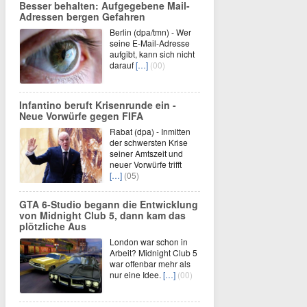
Besser behalten: Aufgegebene Mail-
Adressen bergen Gefahren
Berlin (dpa/tmn) - Wer
seine E-Mail-Adresse
aufgibt, kann sich nicht
darauf
[…]
(00)
Infantino beruft Krisenrunde ein -
Neue Vorwürfe gegen FIFA
Rabat (dpa) - Inmitten
der schwersten Krise
seiner Amtszeit und
neuer Vorwürfe trifft
[…]
(05)
GTA 6-Studio begann die Entwicklung
von Midnight Club 5, dann kam das
plötzliche Aus
London war schon in
Arbeit? Midnight Club 5
war offenbar mehr als
nur eine Idee.
[…]
(00)