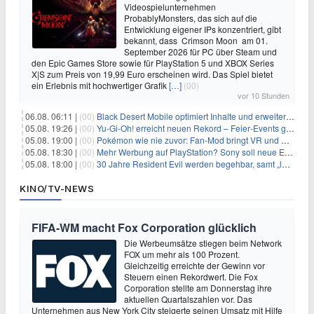
Videospielunternehmen
ProbablyMonsters, das sich auf die
Entwicklung eigener IPs konzentriert, gibt
bekannt, dass Crimson Moon am 01.
September 2026 für PC über Steam und
den Epic Games Store sowie für PlayStation 5 und XBOX Series
X|S zum Preis von 19,99 Euro erscheinen wird. Das Spiel bietet
ein Erlebnis mit hochwertiger Grafik
[…]
(00)
vor 10 Stunden
06.08. 06:11 |
(00)
Black Desert Mobile optimiert Inhalte und erweitert Treasure Access
05.08. 19:26 |
(00)
Yu‑Gi‑Oh! erreicht neuen Rekord – Feier‑Events gestartet
05.08. 19:00 |
(00)
Pokémon wie nie zuvor: Fan-Mod bringt VR und Ego-Perspektive nach Kanto
05.08. 18:30 |
(00)
Mehr Werbung auf PlayStation? Sony soll neue Einnahmequellen prüfen
05.08. 18:00 |
(00)
30 Jahre Resident Evil werden begehbar, samt „lebensgroßem Leon“
KINO/TV-NEWS
FIFA-WM macht Fox Corporation glücklich
Die Werbeumsätze stiegen beim Network
FOX um mehr als 100 Prozent.
Gleichzeitig erreichte der Gewinn vor
Steuern einen Rekordwert. Die Fox
Corporation stellte am Donnerstag ihre
aktuellen Quartalszahlen vor. Das
Unternehmen aus New York City steigerte seinen Umsatz mit Hilfe