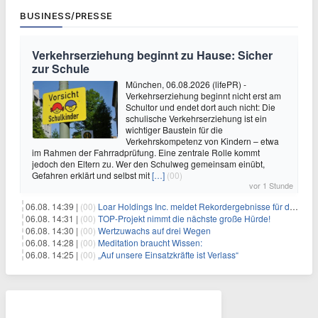
BUSINESS/PRESSE
Verkehrserziehung beginnt zu Hause: Sicher
zur Schule
München, 06.08.2026 (lifePR) -
Verkehrserziehung beginnt nicht erst am
Schultor und endet dort auch nicht: Die
schulische Verkehrserziehung ist ein
wichtiger Baustein für die
Verkehrskompetenz von Kindern – etwa
im Rahmen der Fahrradprüfung. Eine zentrale Rolle kommt
jedoch den Eltern zu. Wer den Schulweg gemeinsam einübt,
Gefahren erklärt und selbst mit
[…]
(00)
vor 1 Stunde
06.08. 14:39 |
(00)
Loar Holdings Inc. meldet Rekordergebnisse für das zweite Quartal 2026 und eine Aufwärtskorrektur des Ausblicks für 2026
06.08. 14:31 |
(00)
TOP-Projekt nimmt die nächste große Hürde!
06.08. 14:30 |
(00)
Wertzuwachs auf drei Wegen
06.08. 14:28 |
(00)
Meditation braucht Wissen:
06.08. 14:25 |
(00)
„Auf unsere Einsatzkräfte ist Verlass“