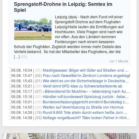
Sprengstoff-Drohne in Leipzig: Semtex im
Spiel
Leipzig (dpa) - Nach dem Fund mit einer
Sprengstoff-Drohne auf dem Flughafen
Leipzig/Halle laufen die Ermittlungen auf
Hochtouren. Viele Fragen sind nach wie
vor offen. Aus den Ländern kommen
Forderungen nach einem besseren
Schutz der Flughäfen. Zugleich werden immer mehr Details des
Vorfalls bekannt. So hat der Mitarbeiter des Flughafens, der die
[…]
(00)
vor 1 Minute
06.08. 16:04 |
(00)
Niedrigwasser: Bilger will Güter auf Straßen und Schienen bringen
06.08. 15:47 |
(02)
Frau nach Gewalttat im Zentrum Londons angeklagt
06.08. 15:43 |
(01)
Wie steht es um die Sicherheitslage in Deutschland?
06.08. 15:21 |
(00)
Verdi lehnt SPD-Idee zu Schwerarbeitsrente ab
06.08. 15:17 |
(07)
«Bärendienst für Muslime» – lebenslang nach Auto-Anschlag
06.08. 15:16 |
(00)
Händler ruft bundesweit Spielzeug zurück - Asbestverdacht
06.08. 15:01 |
(00)
Bundesverfassungsgericht ermahnt Bundestag zu zügiger Wahlprüfung
06.08. 14:50 |
(00)
Warten auf Vereinbarung zu Straße von Hormus
06.08. 14:39 |
(19)
Rund 9.600 Tote allein durch extrem heiße Juni-Woche
06.08. 14:38 |
(03)
Notlage vorgetäuscht? Täter locken Fahrer in Hinterhalt