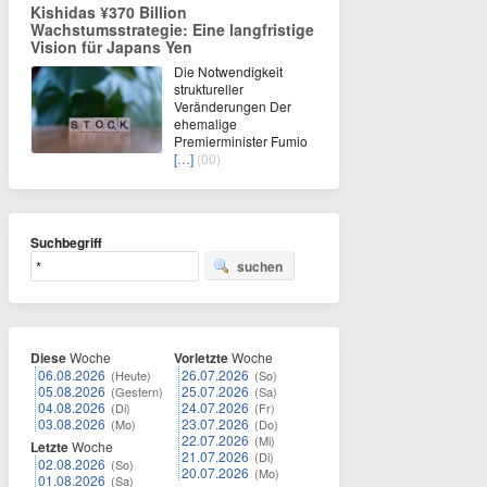
Kishidas ¥370 Billion
Wachstumsstrategie: Eine langfristige
Vision für Japans Yen
Die Notwendigkeit
struktureller
Veränderungen Der
ehemalige
Premierminister Fumio
[…]
(00)
Suchbegriff
suchen
Diese
Woche
Vorletzte
Woche
06.08.2026
26.07.2026
(Heute)
(So)
05.08.2026
25.07.2026
(Gestern)
(Sa)
04.08.2026
24.07.2026
(Di)
(Fr)
03.08.2026
23.07.2026
(Mo)
(Do)
22.07.2026
(Mi)
Letzte
Woche
21.07.2026
(Di)
02.08.2026
(So)
20.07.2026
(Mo)
01.08.2026
(Sa)