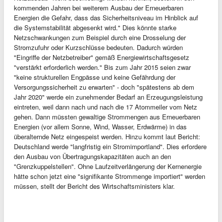
kommenden Jahren bei weiterem Ausbau der Erneuerbaren
Energien die Gefahr, dass das Sicherheitsniveau im Hinblick auf
die Systemstabilität abgesenkt wird." Dies könnte starke
Netzschwankungen zum Beispiel durch eine Drosselung der
Stromzufuhr oder Kurzschlüsse bedeuten. Dadurch würden
"Eingriffe der Netzbetreiber" gemäß Energiewirtschaftsgesetz
"verstärkt erforderlich werden." Bis zum Jahr 2015 seien zwar
"keine strukturellen Engpässe und keine Gefährdung der
Versorgungssicherheit zu erwarten" - doch "spätestens ab dem
Jahr 2020" werde ein zunehmender Bedarf an Erzeugungsleistung
eintreten, weil dann nach und nach die 17 Atommeiler vom Netz
gehen. Dann müssten gewaltige Strommengen aus Erneuerbaren
Energien (vor allem Sonne, Wind, Wasser, Erdwärme) in das
überalternde Netz eingespeist werden. Hinzu kommt laut Bericht:
Deutschland werde "langfristig ein Stromimportland". Dies erfordere
den Ausbau von Übertragungskapazitäten auch an den
"Grenzkuppelstellen". Ohne Laufzeitverlängerung der Kernenergie
hätte schon jetzt eine "signifikante Strommenge importiert" werden
müssen, stellt der Bericht des Wirtschaftsministers klar.