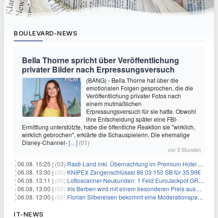
BOULEVARD-NEWS
Bella Thorne spricht über Veröffentlichung
privater Bilder nach Erpressungsversuch
(BANG) - Bella Thorne hat über die
emotionalen Folgen gesprochen, die die
Veröffentlichung privater Fotos nach
einem mutmaßlichen
Erpressungsversuch für sie hatte. Obwohl
ihre Entscheidung später eine FBI-
Ermittlung unterstützte, habe die öffentliche Reaktion sie "wirklich,
wirklich gebrochen", erklärte die Schauspielerin. Die ehemalige
Disney-Channel-
[…]
(01)
vor 3 Stunden
06.08. 15:25 |
(03)
Rasti-Land inkl. Übernachtung im Premium Hotel ab 69€ p.P.
06.08. 13:30 |
(00)
KNIPEX Zangenschlüssel 86 03 150 SB für 35,99€
06.08. 13:11 |
(00)
Lottoscanner-Neukunden: 1 Feld EuroJackpot GRATIS spielen
06.08. 13:00 |
(00)
Iris Berben wird mit einem besonderen Preis ausgezeichnet
06.08. 13:00 |
(00)
Florian Silbereisen bekommt eine Moderationspartnerin
IT-NEWS