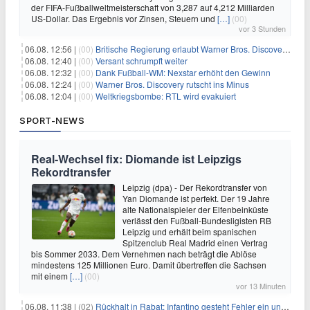
der FIFA-Fußballweltmeisterschaft von 3,287 auf 4,212 Milliarden
US-Dollar. Das Ergebnis vor Zinsen, Steuern und
[…]
(00)
vor 3 Stunden
06.08. 12:56 |
(00)
Britische Regierung erlaubt Warner Bros. Discovery-Übernahme
06.08. 12:40 |
(00)
Versant schrumpft weiter
06.08. 12:32 |
(00)
Dank Fußball-WM: Nexstar erhöht den Gewinn
06.08. 12:24 |
(00)
Warner Bros. Discovery rutscht ins Minus
06.08. 12:04 |
(00)
Weltkriegsbombe: RTL wird evakuiert
SPORT-NEWS
Real-Wechsel fix: Diomande ist Leipzigs
Rekordtransfer
Leipzig (dpa) - Der Rekordtransfer von
Yan Diomande ist perfekt. Der 19 Jahre
alte Nationalspieler der Elfenbeinküste
verlässt den Fußball-Bundesligisten RB
Leipzig und erhält beim spanischen
Spitzenclub Real Madrid einen Vertrag
bis Sommer 2033. Dem Vernehmen nach beträgt die Ablöse
mindestens 125 Millionen Euro. Damit übertreffen die Sachsen
mit einem
[…]
(00)
vor 13 Minuten
06.08. 11:38 |
(02)
Rückhalt in Rabat: Infantino gesteht Fehler ein und droht