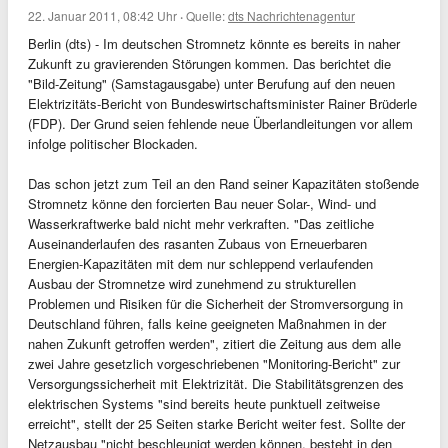
22. Januar 2011, 08:42 Uhr
·
Quelle:
dts Nachrichtenagentur
Berlin (dts) - Im deutschen Stromnetz könnte es bereits in naher
Zukunft zu gravierenden Störungen kommen. Das berichtet die
"Bild-Zeitung" (Samstagausgabe) unter Berufung auf den neuen
Elektrizitäts-Bericht von Bundeswirtschaftsminister Rainer Brüderle
(FDP). Der Grund seien fehlende neue Überlandleitungen vor allem
infolge politischer Blockaden.
Das schon jetzt zum Teil an den Rand seiner Kapazitäten stoßende
Stromnetz könne den forcierten Bau neuer Solar-, Wind- und
Wasserkraftwerke bald nicht mehr verkraften. "Das zeitliche
Auseinanderlaufen des rasanten Zubaus von Erneuerbaren
Energien-Kapazitäten mit dem nur schleppend verlaufenden
Ausbau der Stromnetze wird zunehmend zu strukturellen
Problemen und Risiken für die Sicherheit der Stromversorgung in
Deutschland führen, falls keine geeigneten Maßnahmen in der
nahen Zukunft getroffen werden", zitiert die Zeitung aus dem alle
zwei Jahre gesetzlich vorgeschriebenen "Monitoring-Bericht" zur
Versorgungssicherheit mit Elektrizität. Die Stabilitätsgrenzen des
elektrischen Systems "sind bereits heute punktuell zeitweise
erreicht", stellt der 25 Seiten starke Bericht weiter fest. Sollte der
Netzausbau "nicht beschleunigt werden können, besteht in den