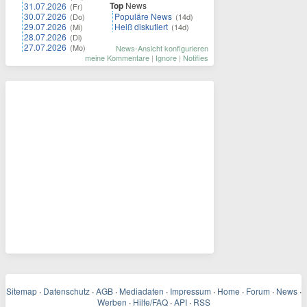
Top
News
31.07.2026
(Fr)
30.07.2026
Populäre News
(Do)
(14d)
29.07.2026
Heiß diskutiert
(Mi)
(14d)
28.07.2026
(Di)
27.07.2026
(Mo)
News-Ansicht konfigurieren
meine Kommentare
|
Ignore
|
Notifies
Sitemap
·
Datenschutz
·
AGB
·
Mediadaten
·
Impressum
·
Home
·
Forum
·
News
·
Werben
·
Hilfe/FAQ
·
API
·
RSS