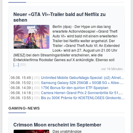
Neuer «GTA VI»-Trailer bald auf Netflix zu
sehen
Berlin (dpa) - Der Hype um das lang
erwartete Actionvideospiel «Grand Theft
Auto VI» wird bald mit einem erweiterten
Trailer bei Netflix weiter angeheizt. Der
Trailer «Grand Theft Auto VI: An Extended
Look» wird am 27. August um 21.00 Uhr
(MESZ) bei dem Streaminganbieter erscheinen, wie die
Entwicklerfirma Rockstar Games auf X ankündigte. Ebenso soll
[…]
(00)
vor 16 Minuten
06.08. 15:49 |
(00)
Unlimited Mobile Geburtstags-Special: (o2) Allnet-Flats ab 14,99€/Monat
06.08. 15:02 |
(00)
Samsung Galaxy S26 256GB + 50GB 5G + Alles-Flat im Vodafone-Netz für 19,99€/Monat – eff. 0,20€/Monat
06.08. 14:39 |
(00)
175€ Bonus für den quirion ETF-Sparplan
06.08. 14:18 |
(00)
Carrera Herren Grand Prix 2 Sonnenbrille für 51,55€
06.08. 13:55 |
(00)
Bis zu 300€ Prämie für KOSTENLOSES Girokonto bei der Santander – 50€ schon nach 1 Woche!
GAMING-NEWS
Crimson Moon erscheint im September
Das unabhängige