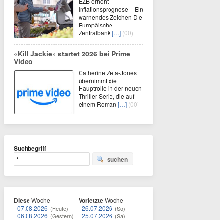
EZB erhöht
Inflationsprognose – Ein
warnendes Zeichen Die
Europäische
Zentralbank
[…]
(00)
«Kill Jackie» startet 2026 bei Prime
Video
Catherine Zeta-Jones
übernimmt die
Hauptrolle in der neuen
Thriller-Serie, die auf
einem Roman
[…]
(00)
Suchbegriff
suchen
Diese
Woche
Vorletzte
Woche
07.08.2026
26.07.2026
(Heute)
(So)
06.08.2026
25.07.2026
(Gestern)
(Sa)