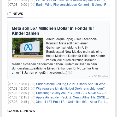
07.08. 10:00 |
(00)
Earth, Wind Fire verschieben Konzert mit Lionel Richie nach medizinischem Notfall
IT-NEWS
Meta soll 567 Millionen Dollar in Fonds für
Kinder zahlen
Albuquerque (dpa) - Der Facebook-
Konzern Meta soll nach einer
Gerichtsentscheidung im US-
Bundesstaat New Mexico mehr als eine
halbe Milliarde Dollar für Hilfen an Kinder
zahlen, die durch Nutzung sozialer
Medien Schaden genommen haben. Zudem müssen in dem
Bundesstaat zusätzliche Einschränkungen für Nutzer im Alter
unter 18 Jahren eingeführt werden:
[…]
(00)
vor 55 Minuten
07.08. 13:00 |
(00)
Süddeutsche Zeitung SZ Plus Basis-Abo 10 Wochen für 10€
07.08. 12:50 |
(00)
Wie reagiere ich richtig bei Drohnensichtungen?
07.08. 12:30 |
(00)
Samsung Galaxy A57 5G (256GB) + 50GB 5G + Alles-Flat im Vodafone-Netz für 19,99€/Monat – eff. 2,36€/Monat
07.08. 12:15 |
(00)
Apple AirTag 4er Pack (2. Gen.), Allnet Flat 20GB 5G im Telekom-Netz für 14,99€/Monat – eff. 2,07€/Monat
07.08. 10:45 |
(00)
Xiaomi 17T Pro 1TB + Unlimited 5G + Alles-Flat im o2 Netz für 29,99€/Monat – eff. 1,15€/Monat
GAMING-NEWS