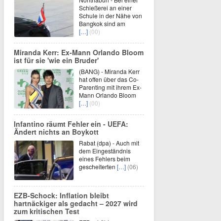
Schießerei an einer
Schule in der Nähe von
Bangkok sind am
[…]
(00)
Miranda Kerr: Ex-Mann Orlando Bloom
ist für sie 'wie ein Bruder'
(BANG) - Miranda Kerr
hat offen über das Co-
Parenting mit ihrem Ex-
Mann Orlando Bloom
[…]
(00)
Infantino räumt Fehler ein - UEFA:
Ändert nichts an Boykott
Rabat (dpa) - Auch mit
dem Eingeständnis
eines Fehlers beim
gescheiterten
[…]
(06)
EZB-Schock: Inflation bleibt
hartnäckiger als gedacht – 2027 wird
zum kritischen Test