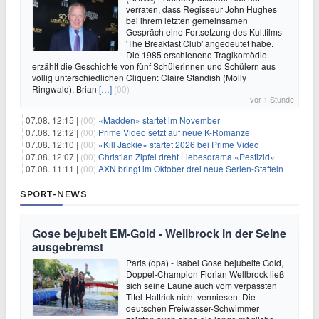
verraten, dass Regisseur John Hughes
bei ihrem letzten gemeinsamen
Gespräch eine Fortsetzung des Kultfilms
'The Breakfast Club' angedeutet habe.
Die 1985 erschienene Tragikomödie
erzählt die Geschichte von fünf Schülerinnen und Schülern aus
völlig unterschiedlichen Cliquen: Claire Standish (Molly
Ringwald), Brian
[…]
(00)
vor 1 Stunde
07.08. 12:15 |
(00)
«Madden» startet im November
07.08. 12:12 |
(00)
Prime Video setzt auf neue K-Romanze
07.08. 12:10 |
(00)
«Kill Jackie» startet 2026 bei Prime Video
07.08. 12:07 |
(00)
Christian Zipfel dreht Liebesdrama «Pestizid»
07.08. 11:11 |
(00)
AXN bringt im Oktober drei neue Serien-Staffeln
SPORT-NEWS
Gose bejubelt EM-Gold - Wellbrock in der Seine
ausgebremst
Paris (dpa) - Isabel Gose bejubelte Gold,
Doppel-Champion Florian Wellbrock ließ
sich seine Laune auch vom verpassten
Titel-Hattrick nicht vermiesen: Die
deutschen Freiwasser-Schwimmer