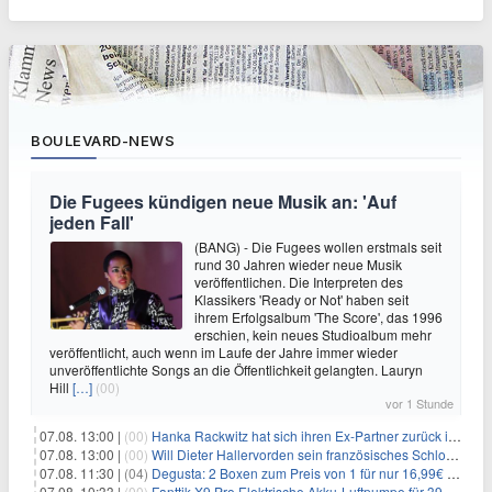
BOULEVARD-NEWS
Die Fugees kündigen neue Musik an: 'Auf
jeden Fall'
(BANG) - Die Fugees wollen erstmals seit
rund 30 Jahren wieder neue Musik
veröffentlichen. Die Interpreten des
Klassikers 'Ready or Not' haben seit
ihrem Erfolgsalbum 'The Score', das 1996
erschien, kein neues Studioalbum mehr
veröffentlicht, auch wenn im Laufe der Jahre immer wieder
unveröffentlichte Songs an die Öffentlichkeit gelangten. Lauryn
Hill
[…]
(00)
vor 1 Stunde
07.08. 13:00 |
(00)
Hanka Rackwitz hat sich ihren Ex-Partner zurück ins Haus geholt
07.08. 13:00 |
(00)
Will Dieter Hallervorden sein französisches Schloss verkaufen?
07.08. 11:30 |
(04)
Degusta: 2 Boxen zum Preis von 1 für nur 16,99€ inkl. Versand
07.08. 10:33 |
(00)
Fanttik X9 Pro Elektrische Akku-Luftpumpe für 39,99€