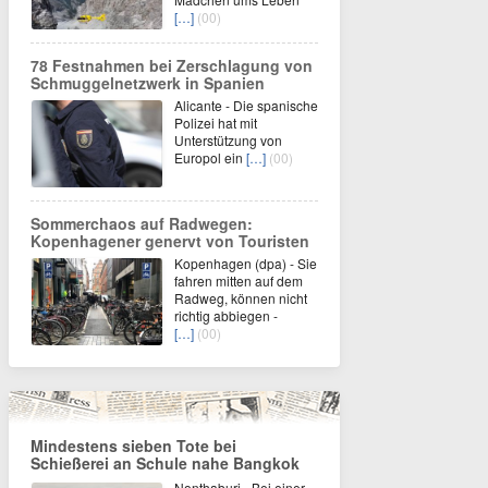
[…]
(00)
78 Festnahmen bei Zerschlagung von
Schmuggelnetzwerk in Spanien
Alicante - Die spanische
Polizei hat mit
Unterstützung von
Europol ein
[…]
(00)
Sommerchaos auf Radwegen:
Kopenhagener genervt von Touristen
Kopenhagen (dpa) - Sie
fahren mitten auf dem
Radweg, können nicht
richtig abbiegen -
[…]
(00)
Mindestens sieben Tote bei
Schießerei an Schule nahe Bangkok
Nonthaburi - Bei einer