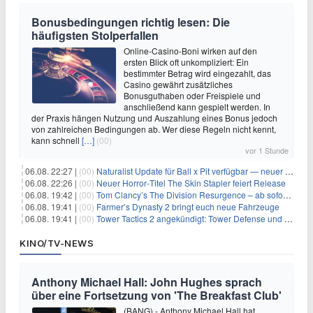
Bonusbedingungen richtig lesen: Die
häufigsten Stolperfallen
Online-Casino-Boni wirken auf den
ersten Blick oft unkompliziert: Ein
bestimmter Betrag wird eingezahlt, das
Casino gewährt zusätzliches
Bonusguthaben oder Freispiele und
anschließend kann gespielt werden. In
der Praxis hängen Nutzung und Auszahlung eines Bonus jedoch
von zahlreichen Bedingungen ab. Wer diese Regeln nicht kennt,
kann schnell
[…]
(00)
vor 1 Stunde
06.08. 22:27 |
(00)
Naturalist Update für Ball x Pit verfügbar — neuer Content auf allen Plattformen
06.08. 22:26 |
(00)
Neuer Horror‑Titel The Skin Stapler feiert Release
06.08. 19:42 |
(00)
Tom Clancy’s The Division Resurgence – ab sofort für euch verfügbar
06.08. 19:41 |
(00)
Farmer’s Dynasty 2 bringt euch neue Fahrzeuge
06.08. 19:41 |
(00)
Tower Tactics 2 angekündigt: Tower Defense und Deckbuilding Kombo kehrt zurück
KINO/TV-NEWS
Anthony Michael Hall: John Hughes sprach
über eine Fortsetzung von 'The Breakfast Club'
(BANG) - Anthony Michael Hall hat