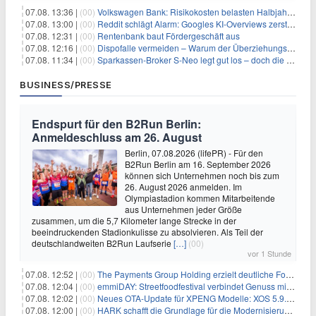
07.08. 13:36 |
(00)
Volkswagen Bank: Risikokosten belasten Halbjahresergebnis
07.08. 13:00 |
(00)
Reddit schlägt Alarm: Googles KI-Overviews zerstören das Traffic-Geschäftsmodell
07.08. 12:31 |
(00)
Rentenbank baut Fördergeschäft aus
07.08. 12:16 |
(00)
Dispofalle vermeiden – Warum der Überziehungskredit teurer ist als gedacht
07.08. 11:34 |
(00)
Sparkassen-Broker S-Neo legt gut los – doch die Schwachstellen bleiben
BUSINESS/PRESSE
Endspurt für den B2Run Berlin:
Anmeldeschluss am 26. August
Berlin, 07.08.2026 (lifePR) - Für den
B2Run Berlin am 16. September 2026
können sich Unternehmen noch bis zum
26. August 2026 anmelden. Im
Olympiastadion kommen Mitarbeitende
aus Unternehmen jeder Größe
zusammen, um die 5,7 Kilometer lange Strecke in der
beeindruckenden Stadionkulisse zu absolvieren. Als Teil der
deutschlandweiten B2Run Laufserie
[…]
(00)
vor 1 Stunde
07.08. 12:52 |
(00)
The Payments Group Holding erzielt deutliche Fortschritte bei ihren AI-Projekten
07.08. 12:04 |
(00)
emmiDAY: Streetfoodfestival verbindet Genuss mit Engagement gegen Brustkrebs
07.08. 12:02 |
(00)
Neues OTA-Update für XPENG Modelle: XOS 5.9.5 erweitert Sicherheits-, Lade- und Komfortfunktionen
07.08. 12:00 |
(00)
HARK schafft die Grundlage für die Modernisierung seiner IBM i-Anwendungen