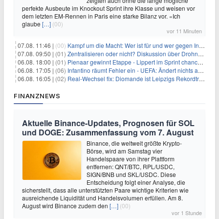
zeigten auch ohne die lange mögliche
perfekte Ausbeute im Knockout Sprint ihre Klasse und weisen vor
dem letzten EM-Rennen in Paris eine starke Bilanz vor. «Ich
glaube
[…]
(00)
vor 11 Minuten
07.08. 11:46 |
(00)
Kampf um die Macht: Wer ist für und wer gegen Infantino?
07.08. 09:50 |
(01)
Zentralisieren oder nicht? Diskussion über Drohnenabwehr
06.08. 18:00 |
(01)
Pienaar gewinnt Etappe - Lippert im Sprint chancenlos
06.08. 17:05 |
(06)
Infantino räumt Fehler ein - UEFA: Ändert nichts an Boykott
06.08. 16:05 |
(02)
Real-Wechsel fix: Diomande ist Leipzigs Rekordtransfer
FINANZNEWS
Aktuelle Binance-Updates, Prognosen für SOL
und DOGE: Zusammenfassung vom 7. August
Binance, die weltweit größte Krypto-
Börse, wird am Samstag vier
Handelspaare von ihrer Plattform
entfernen: QNT/BTC, RPL/USDC,
SIGN/BNB und SKL/USDC. Diese
Entscheidung folgt einer Analyse, die
sicherstellt, dass alle unterstützten Paare wichtige Kriterien wie
ausreichende Liquidität und Handelsvolumen erfüllen. Am 8.
August wird Binance zudem den
[…]
(00)
vor 1 Stunde