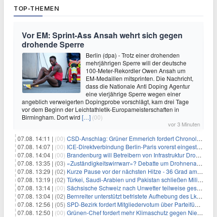
TOP-THEMEN
Vor EM: Sprint-Ass Ansah wehrt sich gegen
drohende Sperre
Berlin (dpa) - Trotz einer drohenden
mehrjährigen Sperre will der deutsche
100-Meter-Rekordler Owen Ansah um
EM-Medaillen mitsprinten. Die Nachricht,
dass die Nationale Anti Doping Agentur
eine vierjährige Sperre wegen einer
angeblich verweigerten Dopingprobe vorschlägt, kam drei Tage
vor dem Beginn der Leichtathletik-Europameisterschaften in
Birmingham. Dort wird
[…]
(00)
vor 3 Minuten
07.08. 14:11 |
(00)
CSD-Anschlag: Grüner Emmerich fordert Chronologie von Dobrindt
07.08. 14:07 |
(00)
ICE-Direktverbindung Berlin-Paris vorerst eingestellt
07.08. 14:04 |
(00)
Brandenburg will Betreibern von Infrastruktur Drohnenabwehr erlauben
07.08. 13:35 |
(03)
«Zuständigkeitswirrwarr»? Debatte um Drohnenabwehr entbrannt
07.08. 13:29 |
(02)
Kurze Pause vor der nächsten Hitze - 36 Grad am Wochenende
07.08. 13:19 |
(02)
Türkei, Saudi-Arabien und Pakistan schließen Militärpakt
07.08. 13:14 |
(00)
Sächsische Schweiz nach Unwetter teilweise gesperrt
07.08. 13:04 |
(02)
Bernreiter unterstützt befristete Aufhebung des Lkw-Fahrverbots
07.08. 12:56 |
(05)
SPD-Bezirk fordert Mitgliedervotum über Parteiführung
07.08. 12:50 |
(00)
Grünen-Chef fordert mehr Klimaschutz gegen Niedrigwasser