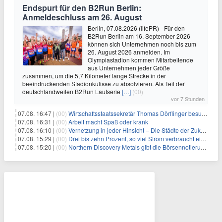
Endspurt für den B2Run Berlin:
Anmeldeschluss am 26. August
Berlin, 07.08.2026 (lifePR) - Für den
B2Run Berlin am 16. September 2026
können sich Unternehmen noch bis zum
26. August 2026 anmelden. Im
Olympiastadion kommen Mitarbeitende
aus Unternehmen jeder Größe
zusammen, um die 5,7 Kilometer lange Strecke in der
beeindruckenden Stadionkulisse zu absolvieren. Als Teil der
deutschlandweiten B2Run Laufserie
[…]
(00)
vor 7 Stunden
07.08. 16:47 |
(00)
Wirtschaftsstaatssekretär Thomas Dörflinger besucht Handwerksbetrieb im Kammerbezirk Freiburg
07.08. 16:31 |
(00)
Arbeit macht Spaß oder krank
07.08. 16:10 |
(00)
Vernetzung in jeder Hinsicht – Die Städte der Zukunft sind grün-blau
07.08. 15:29 |
(00)
Drei bis zehn Prozent, so viel Strom verbraucht ein Aufzug im Gebäude
07.08. 15:20 |
(00)
Northern Discovery Metals gibt die Börsennotierung an der Frankfurter Wertpapierbörse bekannt