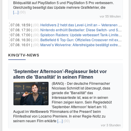
Bildqualität auf PlayStation 5 und PlayStation 5 Pro verbessern.
Gleichzeitig beseitigt das Update mehrere Grafikfehler, die
[…]
(00)
vor 55 Minuten
07.08. 18:59 |
(00)
Helldivers 2 hebt das Level-Limit an – Veteranen können endlich weiter aufsteigen
07.08. 17:30 |
(00)
Nintendo enthüllt Bestseller: Diese Switch- und Switch-2-Spiele verkaufen sich am besten
07.08. 17:00 |
(00)
Splatoon Raiders: Update verbessert Tank-Limiter und behebt Bugs
07.08. 16:30 |
(00)
Battlefield 6 Top Gun: Offizielles Crossover mit exklusiven Inhalten angekündigt
07.08. 16:01 |
(00)
Marvel’s Wolverine: Altersfreigabe bestätigt extreme Gewalt und düstere Szenen
KINO/TV-NEWS
'September Afternoon'-Regisseur liebt vor
allem die 'Banalität' in seinen Filmen
(BANG) - Der deutsche Filmemacher
Nicolaas Schmidt ist überzeugt, dass
gerade die "Banalität" das
Interessanteste ist, was er in seinen
Filmen zeigen kann. Sein Regiedebüt
'September Afternoon' feiert am 10.
August im Wettbewerb 'Filmmakers of the Present' beim
Filmfestival von Locarno Premiere. In einer Regie-Notiz zu
seinem neuen Film erklärte
[…]
(00)
vor 3 Stunden