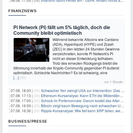
06.08. 17:05 |
(08)
Infantino räumt Fehler ein - UEFA: Ändert nichts an Boykott
FINANZNEWS
Pi Network (PI) fällt um 5% täglich, doch die
Community bleibt optimistisch
Während bekannte Altcoins wie Cardano
(ADA), Hyperliquid (HYPE) und Zcash
(ZEC) in den letzten 24 Stunden Gewinne
verzeichneten, konnte Pi Network's PI
nicht an dieser Entwicklung teilhaben.
Trotz des erneuten Rückgangs bleibt die
Stimmung innerhalb der Krypto-Community gegenüber PI äußerst
optimistisch. Schlechte Nachrichten? Es ist schwierig, eine
[…]
(00)
vor 1 Stunde
07.08. 18:00 |
(00)
Schwacher Yen zwingt USA zur Intervention: Das größte Risiko seit 15 Jahren
07.08. 17:13 |
(00)
Ethereum-Kursanalyse: Kann ETH die Widerstände der gleitenden Durchschnitte überwinden?
07.08. 17:00 |
(00)
Schock im Portemonnaie: Darum kostet das Alter deutlich mehr als Sie denken
07.08. 16:59 |
(00)
Bitcoin zeigt kaum Bewegung nach schwachen US-Arbeitsmarktdaten, Fed-Zinserhöhungschancen sinken auf 44%
07.08. 16:36 |
(00)
Ripple-Kursanalyse: Wie tief kann XRP fallen, wenn die $1-Unterstützung am Wochenende verloren geht?
BUSINESS/PRESSE