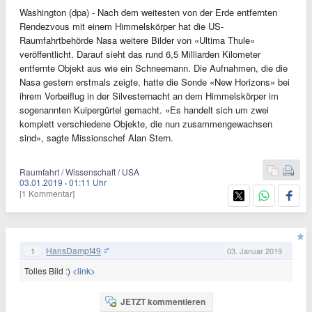
Washington (dpa) - Nach dem weitesten von der Erde entfernten
Rendezvous mit einem Himmelskörper hat die US-
Raumfahrtbehörde Nasa weitere Bilder von «Ultima Thule»
veröffentlicht. Darauf sieht das rund 6,5 Milliarden Kilometer
entfernte Objekt aus wie ein Schneemann. Die Aufnahmen, die die
Nasa gestern erstmals zeigte, hatte die Sonde «New Horizons» bei
ihrem Vorbeiflug in der Silvesternacht an dem Himmelskörper im
sogenannten Kuipergürtel gemacht. «Es handelt sich um zwei
komplett verschiedene Objekte, die nun zusammengewachsen
sind», sagte Missionschef Alan Stern.
Raumfahrt / Wissenschaft / USA
03.01.2019
·
01:11 Uhr
[1 Kommentar]
HansDampf49
1
03. Januar 2019
Tolles Bild :)
<link>
JETZT kommentieren