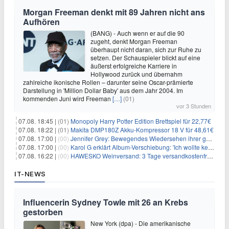
Morgan Freeman denkt mit 89 Jahren nicht ans
Aufhören
(BANG) - Auch wenn er auf die 90
zugeht, denkt Morgan Freeman
überhaupt nicht daran, sich zur Ruhe zu
setzen. Der Schauspieler blickt auf eine
äußerst erfolgreiche Karriere in
Hollywood zurück und übernahm
zahlreiche ikonische Rollen – darunter seine Oscar-prämierte
Darstellung in 'Million Dollar Baby' aus dem Jahr 2004. Im
kommenden Juni wird Freeman
[…]
(01)
vor 3 Stunden
07.08. 18:45 |
(01)
Monopoly Harry Potter Edition Brettspiel für 22,77€
07.08. 18:22 |
(01)
Makita DMP180Z Akku-Kompressor 18 V für 48,61€
07.08. 17:00 |
(00)
Jennifer Grey: Bewegendes Wiedersehen ihrer geschiedenen Eltern kurz vor dem Tod ihrer Mutter
07.08. 17:00 |
(00)
Karol G erklärt Album-Verschiebung: 'Ich wollte keine persönliche Situation ausnutzen'
07.08. 16:22 |
(00)
HAWESKO Weinversand: 3 Tage versandkostenfrei bestellen (MBW 25€)
IT-NEWS
Influencerin Sydney Towle mit 26 an Krebs
gestorben
New York (dpa) - Die amerikanische