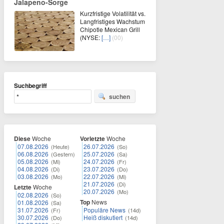
Jalapeno-Sorge
Kurzfristige Volatilität vs.
Langfristiges Wachstum
Chipotle Mexican Grill
(NYSE:
[…]
(00)
Suchbegriff
suchen
Diese
Woche
Vorletzte
Woche
07.08.2026
26.07.2026
(Heute)
(So)
06.08.2026
25.07.2026
(Gestern)
(Sa)
05.08.2026
24.07.2026
(Mi)
(Fr)
04.08.2026
23.07.2026
(Di)
(Do)
03.08.2026
22.07.2026
(Mo)
(Mi)
21.07.2026
(Di)
Letzte
Woche
20.07.2026
(Mo)
02.08.2026
(So)
Top
News
01.08.2026
(Sa)
31.07.2026
Populäre News
(Fr)
(14d)
30.07.2026
Heiß diskutiert
(Do)
(14d)