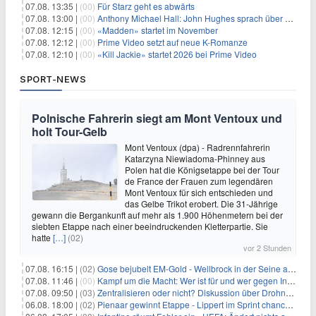
07.08. 13:35 |
(00)
Für Starz geht es abwärts
07.08. 13:00 |
(00)
Anthony Michael Hall: John Hughes sprach über eine Fortsetzung von 'The Breakfast Club'
07.08. 12:15 |
(00)
«Madden» startet im November
07.08. 12:12 |
(00)
Prime Video setzt auf neue K-Romanze
07.08. 12:10 |
(00)
«Kill Jackie» startet 2026 bei Prime Video
SPORT-NEWS
Polnische Fahrerin siegt am Mont Ventoux und
holt Tour-Gelb
Mont Ventoux (dpa) - Radrennfahrerin
Katarzyna Niewiadoma-Phinney aus
Polen hat die Königsetappe bei der Tour
de France der Frauen zum legendären
Mont Ventoux für sich entschieden und
das Gelbe Trikot erobert. Die 31-Jährige
gewann die Bergankunft auf mehr als 1.900 Höhenmetern bei der
siebten Etappe nach einer beeindruckenden Kletterpartie. Sie
hatte
[…]
(02)
vor 2 Stunden
07.08. 16:15 |
(02)
Gose bejubelt EM-Gold - Wellbrock in der Seine ausgebremst
07.08. 11:46 |
(00)
Kampf um die Macht: Wer ist für und wer gegen Infantino?
07.08. 09:50 |
(03)
Zentralisieren oder nicht? Diskussion über Drohnenabwehr
06.08. 18:00 |
(02)
Pienaar gewinnt Etappe - Lippert im Sprint chancenlos