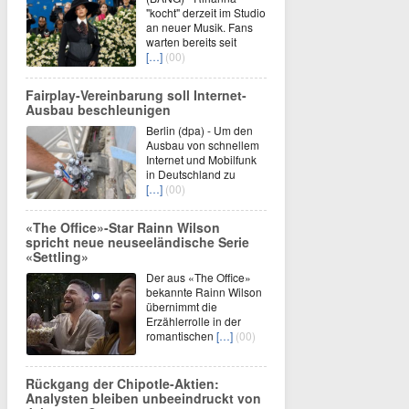
"kocht" derzeit im Studio
an neuer Musik. Fans
warten bereits seit
[…]
(00)
Fairplay-Vereinbarung soll Internet-
Ausbau beschleunigen
Berlin (dpa) - Um den
Ausbau von schnellem
Internet und Mobilfunk
in Deutschland zu
[…]
(00)
«The Office»-Star Rainn Wilson
spricht neue neuseeländische Serie
«Settling»
Der aus «The Office»
bekannte Rainn Wilson
übernimmt die
Erzählerrolle in der
romantischen
[…]
(00)
Rückgang der Chipotle-Aktien:
Analysten bleiben unbeeindruckt von