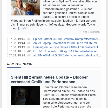
Influencerin Sydney Towle ist im Alter von
26 Jahren an den Folgen einer
Krebserkrankung gestorben. «Sie hat
sehr hart gekämpft und wir sind so stolz
auf sie», teilte ihre Familie in einem
Video auf ihren Profilen in den sozialen Medien mit. «Wir werden
dich immer so sehr lieben», hieß es dazu. Geboren wurde Towle
nach
[…]
(00)
vor 3 Stunden
07.08. 19:45 |
(00)
Spider Farmer G3000 Growbox-Komplettset 90×90×180 cm für 379,99€
07.08. 19:44 |
(00)
Anker Laptop Powerbank 25.000 mAh mit 165 W refurbished für 58,39€
07.08. 19:19 |
(00)
Remington F4 Style Series F4002 Folienrasierer für 18,99€
07.08. 18:55 |
(01)
CURVER Futterbox 20 kg / 54 l Tierfutterbehälter mit Rollen für 19,99€
07.08. 18:28 |
(00)
aloSIM eSIM mit 5 GB Datenvolumen kostenlos für Windscribe-Pro-Nutzer
GAMING-NEWS
Silent Hill 2 erhält neues Update – Bloober
verbessert Grafik und Performance
Konami und Bloober Team haben
überraschend ein neues Update für das
Silent Hill 2 Remake veröffentlicht. Patch
1.07 konzentriert sich vor allem auf
technische Verbesserungen und soll
sowohl die Performance als auch die