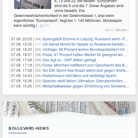
6, 13 und 23, die beiden "Eurozahlen"
sind die 5 und die 7. Diese Angaben sind
ohne Gewähr. Die
Gewinnwahrscheinlichkeit in der Gewinnklasse 1, also beim
eigentlichen "Eurojackpot", liegt bei 1: 140 Millionen. Glücksspiel
kann süchtig
[…]
(00)
vor 11 Minuten
07.08. 20:03 |
(04)
Sprengstoff-Drohne in Leipzig: Russland sieht «Provokation»
07.08. 19:35 |
(00)
US-Senat stimmt für Gesetz zu Russland-Sanktionen
07.08. 18:40 |
(02)
Umfrage: 46 Prozent wollen Bundespräsident mit Politik-Erfahrung
07.08. 18:07 |
(08)
Forsa: 47 Prozent halten Merkel für geeignet als Bundespräsidentin
07.08. 17:49 |
(03)
Dax legt zu - SAP-Aktien gefragt
07.08. 17:18 |
(05)
Forsa: Mehrheit indifferent zum Geschlecht des Bundespräsidenten
07.08. 17:08 |
(02)
Vor EM: Sprint-Ass Ansah wehrt sich gegen drohende Sperre
07.08. 16:43 |
(06)
Kretschmann lobt Merz und verteidigt Spahn
07.08. 16:36 |
(03)
Spanien stellt Italien Ultimatum: Grenzkontrollen beenden
07.08. 16:26 |
(05)
Wirtschaftsweiser gegen Einführung von Schwerarbeiter-Rente
BOULEVARD-NEWS