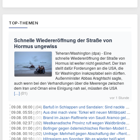
TOP-THEMEN
Schnelle Wiedereröffnung der Straße von
Hormus ungewiss
Teheran/Washington (dpa) - Eine
schnelle Wiedereröffnung der Straße von
Hormus ist weiter nicht gesichert. Der Iran
stellt dafür Forderungen an die USA, die
für Washington inakzeptabel sein dürften.
Außenminister Abbas Araghtschi sagte,
auch wenn bei den Verhandlungen über die Meerenge zwischen
dem Iran und Oman eine Einigung nah sei, müssten die USA
[…]
(01)
vor 1 Stunde
09.08. 06:00 |
(04)
Barfuß in Schlappen und Sandalen: Sind nackte Füße eklig?
09.08. 05:55 |
(01)
Aus drei mach viele: Türkei will neuen Militärpakt erweitern
09.08. 05:05 |
(00)
Brand im Jazan-Raffinerie von Saudi Aramco gelöscht: Auswirkungen auf die Energiemärkte
09.08. 02:37 |
(02)
Westkanadische Provinz ruft wegen Waldbränden Notstand aus
09.08. 01:00 |
(01)
Bofinger gegen österreichisches Renten-Modell für Schwerarbeiter
09.08. 00:10 |
(02)
Umfrage: Mehrheit gegen Abschaffung der «Rente mit 63»
09.08. 00:10 |
(00)
Hitzealarm am Sonntag: Wo es wieder heiß wird