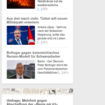
Waldbrände hat die
westkanadische
[…]
(02)
Aus drei mach viele: Türkei will neuen
Militärpakt erweitern
Ankara (dpa) - Geht es
nach der türkischen
Regierung, sollte das
gerade erst ins Leben
[…]
(01)
Bofinger gegen österreichisches
Renten-Modell für Schwerarbeiter
Berlin - Der Ökonom
Peter Bofinger lehnt die
vom Parlamentarischen
Geschäftsführer
[…]
(01)
Umfrage: Mehrheit gegen
Abschaffung der «Rente mit 63»