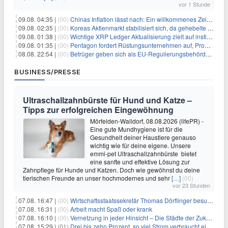
vor 1 Stunde
09.08. 04:35 |
(00)
Chinas Inflation lässt nach: Ein willkommenes Zeichen für Investoren angesichts der Folgen des Öl-Schocks
09.08. 02:35 |
(00)
Koreas Aktienmarkt stabilisiert sich, da gehebelte Positionen abgebaut werden
09.08. 01:38 |
(00)
Wichtige XRP Ledger Aktualisierung zielt auf institutionelle Akzeptanz ab
09.08. 01:35 |
(00)
Pentagon fordert Rüstungsunternehmen auf, Produktion angesichts eskalierender globaler Spannungen zu steigern
08.08. 22:54 |
(00)
Betrüger geben sich als EU-Regulierungsbehörden aus, um Krypto-Nutzer nach MiCA-Deadline ins Visier zu nehmen
BUSINESS/PRESSE
Ultraschallzahnbürste für Hund und Katze –
Tipps zur erfolgreichen Eingewöhnung
Mörfelden-Walldorf, 08.08.2026 (lifePR) -
Eine gute Mundhygiene ist für die
Gesundheit deiner Haustiere genauso
wichtig wie für deine eigene. Unsere
emmi-pet Ultraschallzahnbürste bietet
eine sanfte und effektive Lösung zur
Zahnpflege für Hunde und Katzen. Doch wie gewöhnst du deine
tierischen Freunde an unser hochmodernes und sehr
[…]
(00)
vor 23 Stunden
07.08. 16:47 |
(00)
Wirtschaftsstaatssekretär Thomas Dörflinger besucht Handwerksbetrieb im Kammerbezirk Freiburg
07.08. 16:31 |
(00)
Arbeit macht Spaß oder krank
07.08. 16:10 |
(00)
Vernetzung in jeder Hinsicht – Die Städte der Zukunft sind grün-blau
07.08. 15:29 |
(01)
Drei bis zehn Prozent, so viel Strom verbraucht ein Aufzug im Gebäude