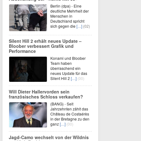
Berlin (dpa) - Eine
deutliche Mehrheit der
Menschen in
Deutschland spricht
sich gegen die
[…]
(02)
Silent Hill 2 erhält neues Update –
Bloober verbessert Grafik und
Performance
Konami und Bloober
Team haben
überraschend ein
neues Update für das
Silent Hill 2
[…]
(00)
Will Dieter Hallervorden sein
französisches Schloss verkaufen?
(BANG) - Seit
Jahrzehnten zählt das
Château de Costaérès
in der Bretagne zu den
ganz
[…]
(00)
Jagd-Camo wechselt von der Wildnis