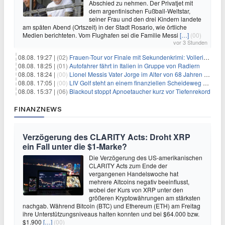
Abschied zu nehmen. Der Privatjet mit
dem argentinischen Fußball-Weltstar,
seiner Frau und den drei Kindern landete
am späten Abend (Ortszeit) in der Stadt Rosario, wie örtliche
Medien berichteten. Vom Flughafen sei die Familie Messi
[…]
(00)
vor 3 Stunden
08.08. 19:27 |
(02)
Frauen-Tour vor Finale mit Sekundenkrimi: Vollering in Gelb
08.08. 18:25 |
(01)
Autofahrer fährt in Italien in Gruppe von Radlern
08.08. 18:24 |
(00)
Lionel Messis Vater Jorge im Alter von 68 Jahren gestorben
08.08. 17:05 |
(00)
LIV Golf steht an einem finanziellen Scheideweg auf der Suche nach neuen Investitionen
08.08. 15:37 |
(06)
Blackout stoppt Apnoetaucher kurz vor Tiefenrekord
FINANZNEWS
Verzögerung des CLARITY Acts: Droht XRP
ein Fall unter die $1-Marke?
Die Verzögerung des US-amerikanischen
CLARITY Acts zum Ende der
vergangenen Handelswoche hat
mehrere Altcoins negativ beeinflusst,
wobei der Kurs von XRP unter den
größeren Kryptowährungen am stärksten
nachgab. Während Bitcoin (BTC) und Ethereum (ETH) am Freitag
ihre Unterstützungsniveaus halten konnten und bei $64.000 bzw.
$1.900
[…]
(00)