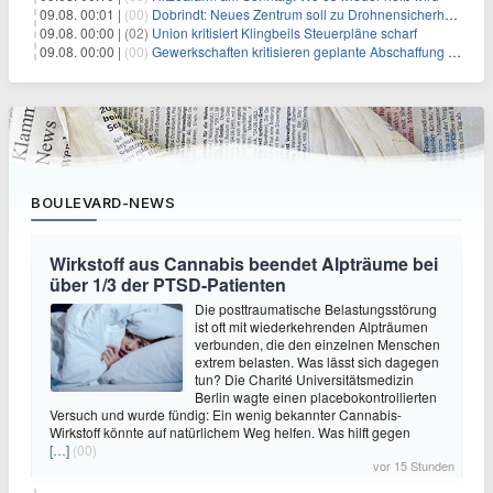
09.08. 00:01 |
(00)
Dobrindt: Neues Zentrum soll zu Drohnensicherheit forschen
09.08. 00:00 |
(02)
Union kritisiert Klingbeils Steuerpläne scharf
09.08. 00:00 |
(00)
Gewerkschaften kritisieren geplante Abschaffung der "Rente mit 63"
BOULEVARD-NEWS
Wirkstoff aus Cannabis beendet Alpträume bei
über 1/3 der PTSD-Patienten
Die posttraumatische Belastungsstörung
ist oft mit wiederkehrenden Alpträumen
verbunden, die den einzelnen Menschen
extrem belasten. Was lässt sich dagegen
tun? Die Charité Universitätsmedizin
Berlin wagte einen placebokontrollierten
Versuch und wurde fündig: Ein wenig bekannter Cannabis-
Wirkstoff könnte auf natürlichem Weg helfen. Was hilft gegen
[…]
(00)
vor 15 Stunden