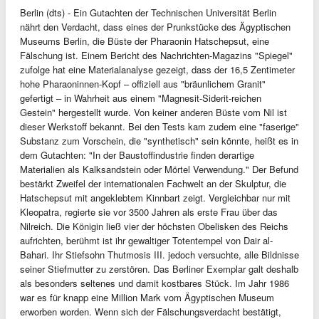
Berlin (dts) - Ein Gutachten der Technischen Universität Berlin
nährt den Verdacht, dass eines der Prunkstücke des Ägyptischen
Museums Berlin, die Büste der Pharaonin Hatschepsut, eine
Fälschung ist. Einem Bericht des Nachrichten-Magazins "Spiegel"
zufolge hat eine Materialanalyse gezeigt, dass der 16,5 Zentimeter
hohe Pharaoninnen-Kopf – offiziell aus "bräunlichem Granit"
gefertigt – in Wahrheit aus einem "Magnesit-Siderit-reichen
Gestein" hergestellt wurde. Von keiner anderen Büste vom Nil ist
dieser Werkstoff bekannt. Bei den Tests kam zudem eine "faserige"
Substanz zum Vorschein, die "synthetisch" sein könnte, heißt es in
dem Gutachten: "In der Baustoffindustrie finden derartige
Materialien als Kalksandstein oder Mörtel Verwendung." Der Befund
bestärkt Zweifel der internationalen Fachwelt an der Skulptur, die
Hatschepsut mit angeklebtem Kinnbart zeigt. Vergleichbar nur mit
Kleopatra, regierte sie vor 3500 Jahren als erste Frau über das
Nilreich. Die Königin ließ vier der höchsten Obelisken des Reichs
aufrichten, berühmt ist ihr gewaltiger Totentempel von Dair al-
Bahari. Ihr Stiefsohn Thutmosis III. jedoch versuchte, alle Bildnisse
seiner Stiefmutter zu zerstören. Das Berliner Exemplar galt deshalb
als besonders seltenes und damit kostbares Stück. Im Jahr 1986
war es für knapp eine Million Mark vom Ägyptischen Museum
erworben worden. Wenn sich der Fälschungsverdacht bestätigt,