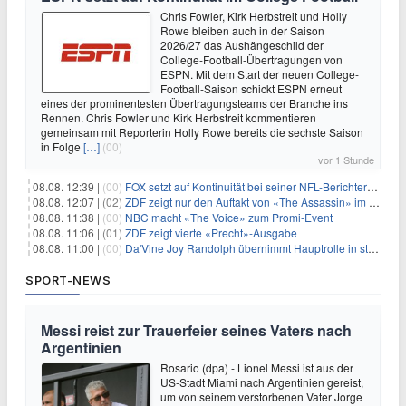
Chris Fowler, Kirk Herbstreit und Holly
Rowe bleiben auch in der Saison
2026/27 das Aushängeschild der
College-Football-Übertragungen von
ESPN. Mit dem Start der neuen College-
Football-Saison schickt ESPN erneut
eines der prominentesten Übertragungsteams der Branche ins
Rennen. Chris Fowler und Kirk Herbstreit kommentieren
gemeinsam mit Reporterin Holly Rowe bereits die sechste Saison
in Folge
[…]
(00)
vor 1 Stunde
08.08. 12:39 |
(00)
FOX setzt auf Kontinuität bei seiner NFL-Berichterstattung
08.08. 12:07 |
(02)
ZDF zeigt nur den Auftakt von «The Assassin» im Fernsehen
08.08. 11:38 |
(00)
NBC macht «The Voice» zum Promi-Event
08.08. 11:06 |
(01)
ZDF zeigt vierte «Precht»-Ausgabe
08.08. 11:00 |
(00)
Da'Vine Joy Randolph übernimmt Hauptrolle in starbesetzter schwarzer Komödie
SPORT-NEWS
Messi reist zur Trauerfeier seines Vaters nach
Argentinien
Rosario (dpa) - Lionel Messi ist aus der
US-Stadt Miami nach Argentinien gereist,
um von seinem verstorbenen Vater Jorge