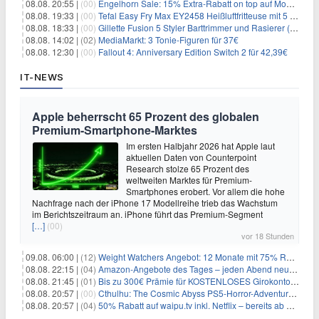
08.08. 20:55 |
(00)
Engelhorn Sale: 15% Extra-Rabatt on top auf Mode- und Sport-Artikel
08.08. 19:33 |
(00)
Tefal Easy Fry Max EY2458 Heißluftfritteuse mit 5 Litern für 64,99€
08.08. 18:33 |
(00)
Gillette Fusion 5 Styler Barttrimmer und Rasierer (All in One) für 16€
08.08. 14:02 |
(02)
MediaMarkt: 3 Tonie-Figuren für 37€
08.08. 12:30 |
(00)
Fallout 4: Anniversary Edition Switch 2 für 42,39€
IT-NEWS
Apple beherrscht 65 Prozent des globalen
Premium-Smartphone-Marktes
Im ersten Halbjahr 2026 hat Apple laut
aktuellen Daten von Counterpoint
Research stolze 65 Prozent des
weltweiten Marktes für Premium-
Smartphones erobert. Vor allem die hohe
Nachfrage nach der iPhone 17 Modellreihe trieb das Wachstum
im Berichtszeitraum an. iPhone führt das Premium-Segment
[…]
(00)
vor 18 Stunden
09.08. 06:00 |
(12)
Weight Watchers Angebot: 12 Monate mit 75% Rabatt ab 6,25€/Monat
08.08. 22:15 |
(04)
Amazon-Angebote des Tages – jeden Abend neue Deals zum Stöbern
08.08. 21:45 |
(01)
Bis zu 300€ Prämie für KOSTENLOSES Girokonto bei der Santander – 50€ schon nach 1 Woche!
08.08. 20:57 |
(00)
Cthulhu: The Cosmic Abyss PS5-Horror-Adventure für 27,99€
08.08. 20:57 |
(04)
50% Rabatt auf waipu.tv inkl. Netflix – bereits ab 9€/Monat (statt 17,99€)