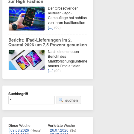
zur High Fashion
Der Crossover der
Kulturen Jagd-
Camouflage hat nahtlos
von ihren traditionellen
[…]
(00)
Bericht: iPad-Lieferungen im 2.
Quartal 2026 um 7,5 Prozent gesunken
Nach einem neuen
Bericht des
Marktforschungsunterne
hmens Omdia fielen
[…]
(00)
Suchbegriff
suchen
Diese
Woche
Vorletzte
Woche
09.08.2026
26.07.2026
(Heute)
(So)