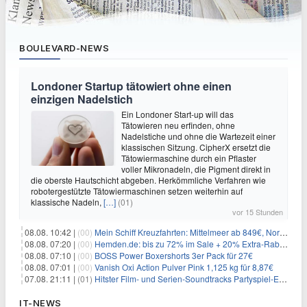
BOULEVARD-NEWS
Londoner Startup tätowiert ohne einen
einzigen Nadelstich
Ein Londoner Start-up will das
Tätowieren neu erfinden, ohne
Nadelstiche und ohne die Wartezeit einer
klassischen Sitzung. CipherX ersetzt die
Tätowiermaschine durch ein Pflaster
voller Mikronadeln, die Pigment direkt in
die oberste Hautschicht abgeben. Herkömmliche Verfahren wie
robotergestützte Tätowiermaschinen setzen weiterhin auf
klassische Nadeln,
[…]
(01)
vor 15 Stunden
08.08. 10:42 |
(00)
Mein Schiff Kreuzfahrten: Mittelmeer ab 849€, Norwegen ab 999€ p.P.
08.08. 07:20 |
(00)
Hemden.de: bis zu 72% im Sale + 20% Extra-Rabatt dank Gutschein
08.08. 07:10 |
(00)
BOSS Power Boxershorts 3er Pack für 27€
08.08. 07:01 |
(00)
Vanish Oxi Action Pulver Pink 1,125 kg für 8,87€
07.08. 21:11 |
(01)
Hitster Film- und Serien-Soundtracks Partyspiel-Erweiterung für 6,99€
IT-NEWS