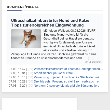
BUSINESS/PRESSE
Ultraschallzahnbürste für Hund und Katze –
Tipps zur erfolgreichen Eingewöhnung
Mörfelden-Walldorf, 08.08.2026 (lifePR) -
Eine gute Mundhygiene ist für die
Gesundheit deiner Haustiere genauso
wichtig wie für deine eigene. Unsere
emmi-pet Ultraschallzahnbürste bietet
eine sanfte und effektive Lösung zur
Zahnpflege für Hunde und Katzen. Doch wie gewöhnst du deine
tierischen Freunde an unser hochmodernes und sehr
[…]
(00)
vor 2 Stunden
07.08. 16:47 |
(00)
Wirtschaftsstaatssekretär Thomas Dörflinger besucht Handwerksbetrieb im Kammerbezirk Freiburg
07.08. 16:31 |
(00)
Arbeit macht Spaß oder krank
07.08. 16:10 |
(00)
Vernetzung in jeder Hinsicht – Die Städte der Zukunft sind grün-blau
07.08. 15:29 |
(00)
Drei bis zehn Prozent, so viel Strom verbraucht ein Aufzug im Gebäude
07.08. 15:20 |
(00)
Northern Discovery Metals gibt die Börsennotierung an der Frankfurter Wertpapierbörse bekannt