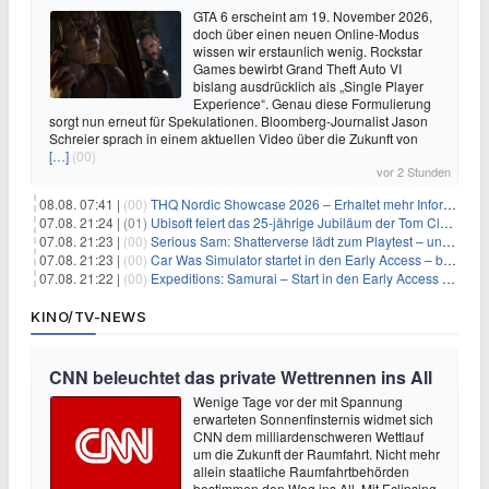
GTA 6 erscheint am 19. November 2026,
doch über einen neuen Online-Modus
wissen wir erstaunlich wenig. Rockstar
Games bewirbt Grand Theft Auto VI
bislang ausdrücklich als „Single Player
Experience“. Genau diese Formulierung
sorgt nun erneut für Spekulationen. Bloomberg-Journalist Jason
Schreier sprach in einem aktuellen Video über die Zukunft von
[…]
(00)
vor 2 Stunden
08.08. 07:41 |
(00)
THQ Nordic Showcase 2026 – Erhaltet mehr Informationen
07.08. 21:24 |
(01)
Ubisoft feiert das 25-jährige Jubiläum der Tom Clancy’s Ghost Recon-Reihe
07.08. 21:23 |
(00)
Serious Sam: Shatterverse lädt zum Playtest – und erscheint schon bald!
07.08. 21:23 |
(00)
Car Was Simulator startet in den Early Access – bald gehts los!
07.08. 21:22 |
(00)
Expeditions: Samurai – Start in den Early Access ab heute im feudalen Japan
KINO/TV-NEWS
CNN beleuchtet das private Wettrennen ins All
Wenige Tage vor der mit Spannung
erwarteten Sonnenfinsternis widmet sich
CNN dem milliardenschweren Wettlauf
um die Zukunft der Raumfahrt. Nicht mehr
allein staatliche Raumfahrtbehörden
bestimmen den Weg ins All. Mit Eclipsing