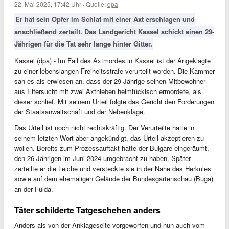
22. Mai 2025, 17:42 Uhr
·
Quelle:
dpa
Er hat sein Opfer im Schlaf mit einer Axt erschlagen und
anschließend zerteilt. Das Landgericht Kassel schickt einen 29-
Jährigen für die Tat sehr lange hinter Gitter.
Kassel (dpa) - Im Fall des Axtmordes in Kassel ist der Angeklagte
zu einer lebenslangen Freiheitsstrafe verurteilt worden. Die Kammer
sah es als erwiesen an, dass der 29-Jährige seinen Mitbewohner
aus Eifersucht mit zwei Axthieben heimtückisch ermordete, als
dieser schlief. Mit seinem Urteil folgte das Gericht den Forderungen
der Staatsanwaltschaft und der Nebenklage.
Das Urteil ist noch nicht rechtskräftig. Der Verurteilte hatte in
seinem letzten Wort aber angekündigt, das Urteil akzeptieren zu
wollen. Bereits zum Prozessauftakt hatte der Bulgare eingeräumt,
den 26-Jährigen im Juni 2024 umgebracht zu haben. Später
zerteilte er die Leiche und versteckte sie in der Nähe des Herkules
sowie auf dem ehemaligen Gelände der Bundesgartenschau (Buga)
an der Fulda.
Täter schilderte Tatgeschehen anders
Anders als von der Anklageseite vorgeworfen und nun auch vom