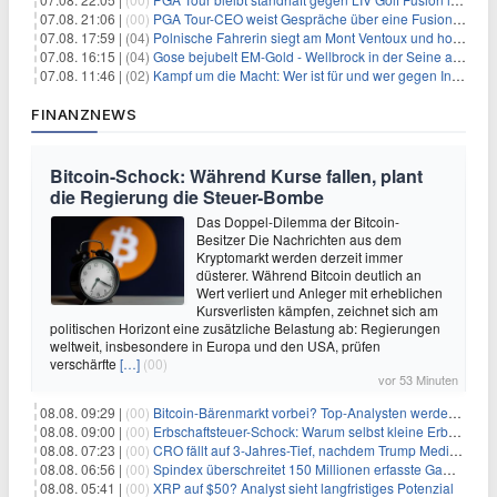
07.08. 21:06 |
(00)
PGA Tour-CEO weist Gespräche über eine Fusion mit LIV Golf zurück und bekräftigt die Wettbewerbslandschaft
07.08. 17:59 |
(04)
Polnische Fahrerin siegt am Mont Ventoux und holt Tour-Gelb
07.08. 16:15 |
(04)
Gose bejubelt EM-Gold - Wellbrock in der Seine ausgebremst
07.08. 11:46 |
(02)
Kampf um die Macht: Wer ist für und wer gegen Infantino?
FINANZNEWS
Bitcoin-Schock: Während Kurse fallen, plant
die Regierung die Steuer-Bombe
Das Doppel-Dilemma der Bitcoin-
Besitzer Die Nachrichten aus dem
Kryptomarkt werden derzeit immer
düsterer. Während Bitcoin deutlich an
Wert verliert und Anleger mit erheblichen
Kursverlisten kämpfen, zeichnet sich am
politischen Horizont eine zusätzliche Belastung ab: Regierungen
weltweit, insbesondere in Europa und den USA, prüfen
verschärfte
[…]
(00)
vor 53 Minuten
08.08. 09:29 |
(00)
Bitcoin-Bärenmarkt vorbei? Top-Analysten werden optimistisch, aber die Geschichte sagt etwas anderes
08.08. 09:00 |
(00)
Erbschaftsteuer-Schock: Warum selbst kleine Erbschaften den Fiskus Millionen kosten
08.08. 07:23 |
(00)
CRO fällt auf 3-Jahres-Tief, nachdem Trump Media zwei große Crypto.com-Deals storniert
08.08. 06:56 |
(00)
Spindex überschreitet 150 Millionen erfasste Gaming-Ereignisse in Echtzeit-Datenpipeline
08.08. 05:41 |
(00)
XRP auf $50? Analyst sieht langfristiges Potenzial