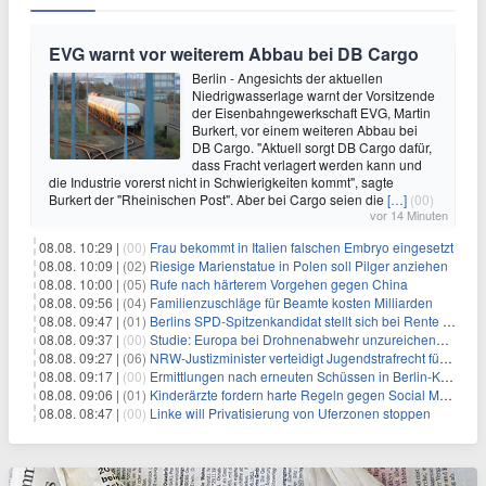
EVG warnt vor weiterem Abbau bei DB Cargo
Berlin - Angesichts der aktuellen
Niedrigwasserlage warnt der Vorsitzende
der Eisenbahngewerkschaft EVG, Martin
Burkert, vor einem weiteren Abbau bei
DB Cargo. "Aktuell sorgt DB Cargo dafür,
dass Fracht verlagert werden kann und
die Industrie vorerst nicht in Schwierigkeiten kommt", sagte
Burkert der "Rheinischen Post". Aber bei Cargo seien die
[…]
(00)
vor 14 Minuten
08.08. 10:29 |
(00)
Frau bekommt in Italien falschen Embryo eingesetzt
08.08. 10:09 |
(02)
Riesige Marienstatue in Polen soll Pilger anziehen
08.08. 10:00 |
(05)
Rufe nach härterem Vorgehen gegen China
08.08. 09:56 |
(04)
Familienzuschläge für Beamte kosten Milliarden
08.08. 09:47 |
(01)
Berlins SPD-Spitzenkandidat stellt sich bei Rente mit 63 quer
08.08. 09:37 |
(00)
Studie: Europa bei Drohnenabwehr unzureichend vorbereitet
08.08. 09:27 |
(06)
NRW-Justizminister verteidigt Jugendstrafrecht für Heranwachsende
08.08. 09:17 |
(00)
Ermittlungen nach erneuten Schüssen in Berlin-Kreuzberg dauern an
08.08. 09:06 |
(01)
Kinderärzte fordern harte Regeln gegen Social Media
08.08. 08:47 |
(00)
Linke will Privatisierung von Uferzonen stoppen