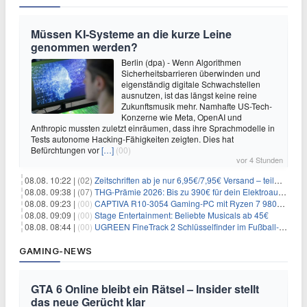
Müssen KI-Systeme an die kurze Leine
genommen werden?
Berlin (dpa) - Wenn Algorithmen
Sicherheitsbarrieren überwinden und
eigenständig digitale Schwachstellen
ausnutzen, ist das längst keine reine
Zukunftsmusik mehr. Namhafte US-Tech-
Konzerne wie Meta, OpenAI und
Anthropic mussten zuletzt einräumen, dass ihre Sprachmodelle in
Tests autonome Hacking-Fähigkeiten zeigten. Dies hat
Befürchtungen vor
[…]
(00)
vor 4 Stunden
08.08. 10:22 |
(02)
Zeitschriften ab je nur 6,95€/7,95€ Versand – teilweise selbstkündigend!
08.08. 09:38 |
(07)
THG-Prämie 2026: Bis zu 390€ für dein Elektroauto mit geld-fuer-eAuto.de
08.08. 09:23 |
(00)
CAPTIVA R10-3054 Gaming-PC mit Ryzen 7 9800X3D und RTX 5080 für 2.599€
08.08. 09:09 |
(00)
Stage Entertainment: Beliebte Musicals ab 45€
08.08. 08:44 |
(00)
UGREEN FineTrack 2 Schlüsselfinder im Fußball-Design für 10,98€
GAMING-NEWS
GTA 6 Online bleibt ein Rätsel – Insider stellt
das neue Gerücht klar