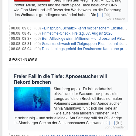
Power: Musk, Bezos and the New Space Race beleuchtet CNN,
wie Elon Musk und Jeff Bezos den Wettbewerb um die Eroberung
des Weltraums grundlegend verändert haben. Die
[…]
(00)
vor 1 Stunde
08.08. 09:05 |
(00)
«Einspruch, Schatz!» kehrt mit tierischem Erbstreit zurück
08.08. 08:43 |
(00)
Primetime-Check: Freitag, 07. Augsut 2026
08.08. 08:37 |
(00)
Ben Affleck gewinnt Millionen – und beschert ABC Top-Quoten
08.08. 08:31 |
(00)
Gesamt schwach mit Zielgruppen-Plus - Lohnt sich First Dates Hotel doch?
08.08. 08:04 |
(00)
Das Lieblingsgericht der Deutschen: Karlsruhe prägt seit 75 Jahren die Republik
SPORT-NEWS
Freier Fall in die Tiefe: Apnoetaucher will
Rekord brechen
Starnberg (dpa) - Es ist stockdunkel,
eiskalt und der Wasserdruck presst die
Lunge auf einen Bruchteil ihres normalen
Volumens zusammen. Für Apnoetaucher
Minja Marinković fühlt sich die Tiefe an
«wie auf einem anderen Planeten. Man
ist sehr ruhig – und sehr alleine». Am Samstag will der 29-Jährige
im Starnberger See an der Allmannshauser Steilwand mit
[…]
(01)
vor 5 Stunden
07.08. 22:05 |
(00)
PGA Tour bleibt standhaft gegen LIV Golf Fusion in einem sich wandelnden Sportumfeld