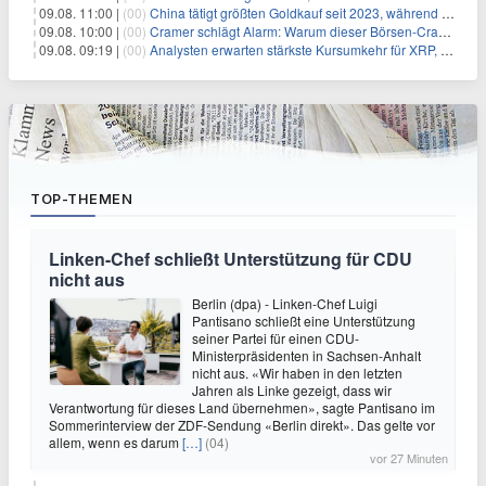
09.08. 11:00 |
(00)
China tätigt größten Goldkauf seit 2023, während Goldpreis um 8% steigt
09.08. 10:00 |
(00)
Cramer schlägt Alarm: Warum dieser Börsen-Crash die beste Einstiegschance seit Monaten ist
09.08. 09:19 |
(00)
Analysten erwarten stärkste Kursumkehr für XRP, während Polymarket skeptisch bleibt
TOP-THEMEN
Linken-Chef schließt Unterstützung für CDU
nicht aus
Berlin (dpa) - Linken-Chef Luigi
Pantisano schließt eine Unterstützung
seiner Partei für einen CDU-
Ministerpräsidenten in Sachsen-Anhalt
nicht aus. «Wir haben in den letzten
Jahren als Linke gezeigt, dass wir
Verantwortung für dieses Land übernehmen», sagte Pantisano im
Sommerinterview der ZDF-Sendung «Berlin direkt». Das gelte vor
allem, wenn es darum
[…]
(04)
vor 27 Minuten