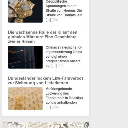
Geopolitische
Spannungen in der
Straße von Hormus Die
Straße von Hormus, ein
[…]
(00)
Die wachsende Rolle der KI auf den
globalen Märkten: Eine Geschichte
zweier Riesen
Chinas strategische KI-
Implementierung China
verfolgt einen
pragmatischen Ansatz
zur
[…]
(00)
Bundesländer lockern Lkw-Fahrverbot
zur Sicherung von Lieferketten
Vorübergehende
Lockerung des
Fahrverbots In Reaktion
auf die anhaltenden
[…]
(00)