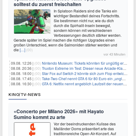
solltest du zuerst freischalten
In Splatoon Raiders sind die Tanks ein
wichtiger Bestandteil deines Fortschritts.
Sie bestimmen nicht nur, wie du dich
durch die Spirhalit-Inseln bewegst,
sondern können mit verschiedenen
Verbesserungen deutlich stärker werden.
Gerade später im Spiel machen die richtigen Upgrades einen
großen Unterschied, wenn die Salmoniden stärker werden und
die
[…]
(00)
vor 43 Minuten
09.08. 12:26 |
(00)
Nintendo Museum: Tickets könnten für ungültig erklärt werden!
08.08. 20:36 |
(00)
Truxton Extreme im Test: Dieser neue Arcade-Klassiker verzeiht dir gar nichts
08.08. 18:00 |
(00)
Star Fox auf Switch 2 könnte sich zum Flop entwickeln
08.08. 17:45 |
(00)
Take-Two-Chef nennt GTA 6 für 80 Euro ein „unglaubliches Schnäppchen“
08.08. 16:30 |
(00)
GTA 6: Netflix nennt angeblich Laufzeit der neuen Gameplay-Präsentation
KINO/TV-NEWS
«Concerto per Milano 2026» mit Hayato
Sumino kommt zu arte
Vor der beeindruckenden Kulisse des
Mailänder Doms präsentiert arte das
traditionsreiche Open-Air-Konzert. Auf