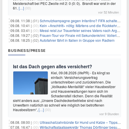
Meisterschaft bei PEC Zwolle mit 2: 0 (0: 0). Brandt war erst in der
61.
[…]
(00)
vor 52 Minuten
09.08. 11:38 |
(01)
Schmutzkampagne gegen Infantino? FIFA schaltet auf Angriff
09.08. 10:41 |
(00)
Kein «Arschtritt» nötig: Märtens und die Rückkehr nach Paris
09.08. 03:41 |
(00)
Messi reist zur Trauerfeier seines Vaters nach Argentinien
08.08. 19:27 |
(02)
Frauen-Tour vor Finale mit Sekundenkrimi: Vollering in Gelb
08.08. 18:25 |
(02)
Autofahrer fährt in Italien in Gruppe von Radlern
BUSINESS/PRESSE
Ist das Dach gegen alles versichert?
Kiel, 09.08.2026 (lifePR) - Es klingt so
einfach: Versicherungsvertrag
unterschreiben und zurücklehnen. Die
„Vollkasko-Mentalität“ vieler Hausbesitzer
und Hausverwaltungen kann sich im
Schadensfall rächen. Denn die Realität
sieht anders aus: „Unsere Dachdeckerbetriebe sind nach
Unwettern natürlich so schnell wie möglich bei betroffenen
Hausbesitzern“,
[…]
(00)
vor 9 Stunden
08.08. 08:00 |
(00)
Ultraschallzahnbürste für Hund und Katze – Tipps zur erfolgreichen Eingewöhnung
07.08. 16:47 |
(00)
Wirtschaftsstaatssekretär Thomas Dörflinger besucht Handwerksbetrieb im Kammerbezirk Freiburg