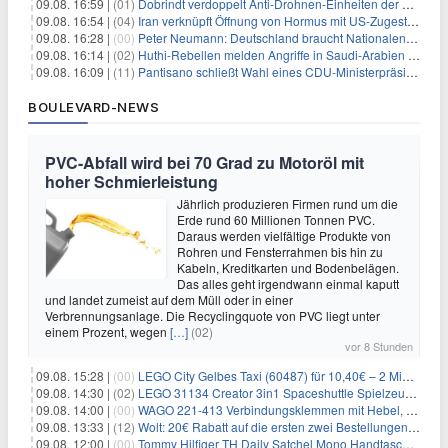
09.08. 16:59 |
(01)
Dobrindt verdoppelt Anti-Drohnen-Einheiten der Bundespolizei
09.08. 16:54 |
(04)
Iran verknüpft Öffnung von Hormus mit US-Zugeständnissen
09.08. 16:28 |
(00)
Peter Neumann: Deutschland braucht Nationalen Sicherheitsberater
09.08. 16:14 |
(02)
Huthi-Rebellen melden Angriffe in Saudi-Arabien und im Jemen
09.08. 16:09 |
(11)
Pantisano schließt Wahl eines CDU-Ministerpräsident nicht aus
BOULEVARD-NEWS
PVC-Abfall wird bei 70 Grad zu Motoröl mit
hoher Schmierleistung
Jährlich produzieren Firmen rund um die
Erde rund 60 Millionen Tonnen PVC.
Daraus werden vielfältige Produkte von
Rohren und Fensterrahmen bis hin zu
Kabeln, Kreditkarten und Bodenbelägen.
Das alles geht irgendwann einmal kaputt
und landet zumeist auf dem Müll oder in einer
Verbrennungsanlage. Die Recyclingquote von PVC liegt unter
einem Prozent, wegen
[…]
(02)
vor 8 Stunden
09.08. 15:28 |
(00)
LEGO City Gelbes Taxi (60487) für 10,40€ – 2 Minifiguren
09.08. 14:30 |
(02)
LEGO 31134 Creator 3in1 Spaceshuttle Spielzeug für 6,39€
09.08. 14:00 |
(00)
WAGO 221-413 Verbindungsklemmen mit Hebel, 50 Stück für 14,99€
09.08. 13:33 |
(12)
Wolt: 20€ Rabatt auf die ersten zwei Bestellungen für Neukunden
09.08. 12:00 |
(00)
Tommy Hilfiger TH Daily Satchel Mono Handtasche für 73,97€