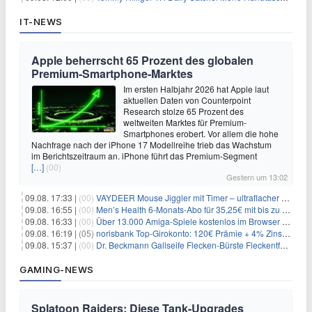
IT-NEWS
Apple beherrscht 65 Prozent des globalen
Premium-Smartphone-Marktes
Im ersten Halbjahr 2026 hat Apple laut
aktuellen Daten von Counterpoint
Research stolze 65 Prozent des
weltweiten Marktes für Premium-
Smartphones erobert. Vor allem die hohe
Nachfrage nach der iPhone 17 Modellreihe trieb das Wachstum
im Berichtszeitraum an. iPhone führt das Premium-Segment
[…]
(00)
Gestern um 13:02
09.08. 17:33 |
(00)
VAYDEER Mouse Jiggler mit Timer – ultraflacher Maus-Mover für 25,64€
09.08. 16:55 |
(00)
Men’s Health 6-Monats-Abo für 35,25€ mit bis zu 30€ Gutschein
09.08. 16:33 |
(00)
Über 13.000 Amiga-Spiele kostenlos im Browser spielen
09.08. 16:19 |
(05)
norisbank Top-Girokonto: 120€ Prämie + 4% Zinsen p.a. (6 Monate)
09.08. 15:37 |
(00)
Dr. Beckmann Gallseife Flecken-Bürste Fleckentferner 250 ml für 1,25€
GAMING-NEWS
Splatoon Raiders: Diese Tank-Upgrades