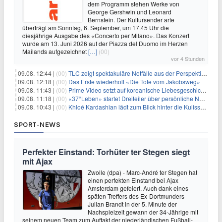
dem Programm stehen Werke von
George Gershwin und Leonard
Bernstein. Der Kultursender arte
überträgt am Sonntag, 6. September, um 17.45 Uhr die
diesjährige Ausgabe des «Concerto per Milano». Das Konzert
wurde am 13. Juni 2026 auf der Piazza del Duomo im Herzen
Mailands aufgezeichnet
[…]
(00)
vor 4 Stunden
09.08. 12:44 |
(00)
TLC zeigt spektakuläre Notfälle aus der Perspektive der Patienten
09.08. 12:18 |
(00)
Das Erste wiederholt «Die Tote vom Jakobsweg»
09.08. 11:43 |
(00)
Prime Video setzt auf koreanische Liebesgeschichte
09.08. 11:18 |
(00)
«37°Leben» startet Dreiteiler über persönliche Neuanfänge
09.08. 10:43 |
(00)
Khloé Kardashian lädt zum Blick hinter die Kulissen ihres Freundeskreises
SPORT-NEWS
Perfekter Einstand: Torhüter ter Stegen siegt
mit Ajax
Zwolle (dpa) - Marc-André ter Stegen hat
einen perfekten Einstand bei Ajax
Amsterdam gefeiert. Auch dank eines
späten Treffers des Ex-Dortmunders
Julian Brandt in der 5. Minute der
Nachspielzeit gewann der 34-Jährige mit
seinem neuen Team zum Auftakt der niederländischen Fußball-