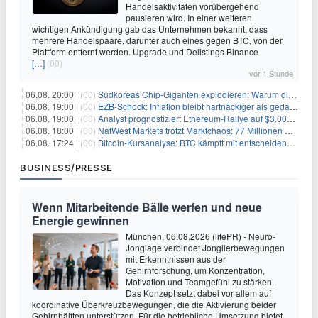
Handelsaktivitäten vorübergehend
pausieren wird. In einer weiteren
wichtigen Ankündigung gab das Unternehmen bekannt, dass
mehrere Handelspaare, darunter auch eines gegen BTC, von der
Plattform entfernt werden. Upgrade und Delistings Binance
[…]
(00)
vor 1 Stunde
06.08. 20:00 |
(00)
Südkoreas Chip-Giganten explodieren: Warum dieser Rekord-Tag die KI-Branche erschüttert
06.08. 19:00 |
(00)
EZB-Schock: Inflation bleibt hartnäckiger als gedacht – 2027 wird zum kritischen Test
06.08. 19:00 |
(00)
Analyst prognostiziert Ethereum-Rallye auf $3.000 nach entscheidendem On-Chain-Ausbruch
06.08. 18:00 |
(00)
NatWest Markets trotzt Marktchaos: 77 Millionen Pfund Gewinn im ersten Halbjahr
06.08. 17:24 |
(00)
Bitcoin-Kursanalyse: BTC kämpft mit entscheidender $65K-Hürde, während sich ein Liquidationscluster aufbaut
BUSINESS/PRESSE
Wenn Mitarbeitende Bälle werfen und neue
Energie gewinnen
München, 06.08.2026 (lifePR) - Neuro-
Jonglage verbindet Jonglierbewegungen
mit Erkenntnissen aus der
Gehirnforschung, um Konzentration,
Motivation und Teamgefühl zu stärken.
Das Konzept setzt dabei vor allem auf
koordinative Überkreuzbewegungen, die die Aktivierung beider
Gehirnhälften unterstützen. Für die betriebliche Umsetzung bietet