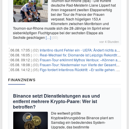
Tournon-sur-Rhône (dpa) - Die frühere
deutsche Rad-Meisterin Liane Lippert hat
ihren insgesamt zweiten Etappenerfolg
bei der Tour de France der Frauen
verpasst. Nach hügeligen 153,4
Kilometern zwischen Montbrison und
Tournon-sur-Rhone musste sich die 28-Jährige im Sprint einer
siebenköpfigen Fluchtgruppe bei der sechsten Etappe als
Sechste geschlagen
[…]
(00)
vor 4 Stunden
06.08. 17:05 |
(02)
Infantino räumt Fehler ein - UEFA: Ändert nichts an Boykott
06.08. 16:05 |
(00)
Real-Wechsel fix: Diomande ist Leipzigs Rekordtransfer
06.08. 09:12 |
(02)
Frauen-Tour erklimmt Mythos Ventoux: «Können alles schaffen»
05.08. 18:08 |
(03)
Frauen-Tour: Niedermaier nun Vierte der Gesamtwertung
05.08. 14:12 |
(05)
Figo fordert Infantinos Rücktritt: «Er sollte gehen. Jetzt»
FINANZNEWS
Binance setzt Dienstleistungen aus und
entfernt mehrere Krypto-Paare: Wer ist
betroffen?
Die weltweit größte
Kryptowährungsbörse Binance plant am
Samstag ein bedeutendes System-
Upgrade, das bestimmte