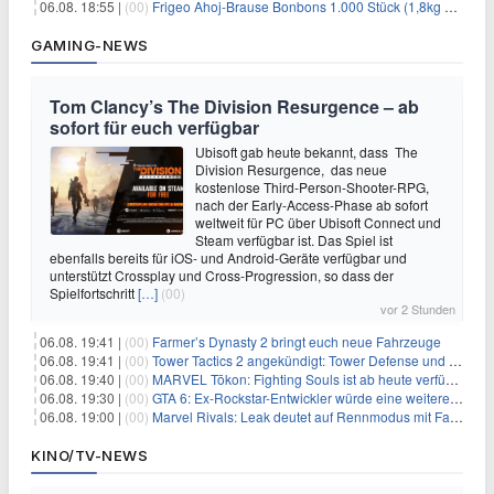
06.08. 18:55 |
(00)
Frigeo Ahoj-Brause Bonbons 1.000 Stück (1,8kg Eimer) für 6,29€
GAMING-NEWS
Tom Clancy’s The Division Resurgence – ab
sofort für euch verfügbar
Ubisoft gab heute bekannt, dass The
Division Resurgence, das neue
kostenlose Third-Person-Shooter-RPG,
nach der Early-Access-Phase ab sofort
weltweit für PC über Ubisoft Connect und
Steam verfügbar ist. Das Spiel ist
ebenfalls bereits für iOS- und Android-Geräte verfügbar und
unterstützt Crossplay und Cross-Progression, so dass der
Spielfortschritt
[…]
(00)
vor 2 Stunden
06.08. 19:41 |
(00)
Farmer’s Dynasty 2 bringt euch neue Fahrzeuge
06.08. 19:41 |
(00)
Tower Tactics 2 angekündigt: Tower Defense und Deckbuilding Kombo kehrt zurück
06.08. 19:40 |
(00)
MARVEL Tōkon: Fighting Souls ist ab heute verfügbar
06.08. 19:30 |
(00)
GTA 6: Ex-Rockstar-Entwickler würde eine weitere Verschiebung nicht überraschen
06.08. 19:00 |
(00)
Marvel Rivals: Leak deutet auf Rennmodus mit Fahrzeugen hin
KINO/TV-NEWS