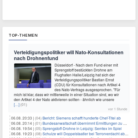
TOP-THEMEN
Verteidigungspolitiker will Nato-Konsultationen
nach Drohnenfund
Düsseldorf - Nach dem Fund einer mit
Sprengstoff bestückten Drohne am
Flughafen Halle/Leipzig hat sich der
Verteidigungspolitiker Bastian Ernst
(CDU) für Konsultationen nach Artikel 4
des Nato-Vertrags ausgesprochen. "Für
mich ist klar, dass wir mittlerweile in einer Situation sind, wo wir
den Artikel 4 der Nato aktivieren sollten - ähnlich wie unsere
[…]
(01)
vor 1 Stunde
06.08. 20:33 |
(04)
Bericht: Siemens schafft hunderte Chef-Titel ab
06.08. 20:14 |
(01)
Bundesanwaltschaft übernimmt Ermittlungen zu Drohnenvorfall
06.08. 19:54 |
(05)
Sprengstoff-Drohne in Leipzig: Semtex im Spiel
06.08. 19:23 |
(08)
Schulze will Doppelstaatler bei Terrorverdacht abschieben