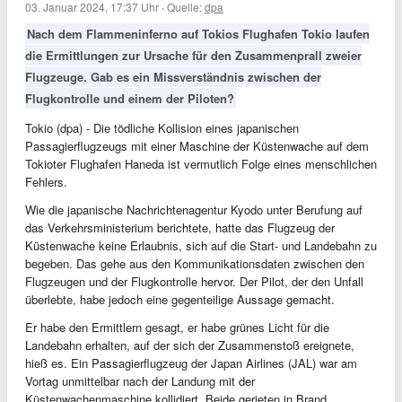
03. Januar 2024, 17:37 Uhr
·
Quelle:
dpa
Nach dem Flammeninferno auf Tokios Flughafen Tokio laufen
die Ermittlungen zur Ursache für den Zusammenprall zweier
Flugzeuge. Gab es ein Missverständnis zwischen der
Flugkontrolle und einem der Piloten?
Tokio (dpa) - Die tödliche Kollision eines japanischen
Passagierflugzeugs mit einer Maschine der Küstenwache auf dem
Tokioter Flughafen Haneda ist vermutlich Folge eines menschlichen
Fehlers.
Wie die japanische Nachrichtenagentur Kyodo unter Berufung auf
das Verkehrsministerium berichtete, hatte das Flugzeug der
Küstenwache keine Erlaubnis, sich auf die Start- und Landebahn zu
begeben. Das gehe aus den Kommunikationsdaten zwischen den
Flugzeugen und der Flugkontrolle hervor. Der Pilot, der den Unfall
überlebte, habe jedoch eine gegenteilige Aussage gemacht.
Er habe den Ermittlern gesagt, er habe grünes Licht für die
Landebahn erhalten, auf der sich der Zusammenstoß ereignete,
hieß es. Ein Passagierflugzeug der Japan Airlines (JAL) war am
Vortag unmittelbar nach der Landung mit der
Küstenwachenmaschine kollidiert. Beide gerieten in Brand.