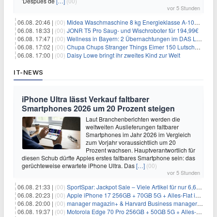
'Después de
[…]
(00)
vor 5 Stunden
06.08. 20:46 |
(00)
Midea Waschmaschine 8 kg Energieklasse A-10% 1400 U/Min für 289,97€
06.08. 18:33 |
(00)
JONR T5 Pro Saug- und Wischroboter für 194,99€
06.08. 17:47 |
(00)
Wellness in Bayern: 2 Übernachtungen im DAS LUDWIG Sports Resort inkl. HP + Wellness ab 174€ p.P.
06.08. 17:02 |
(00)
Chupa Chups Stranger Things Eimer 150 Lutscher für 21,95€
06.08. 17:00 |
(00)
Daisy Lowe bringt ihr zweites Kind zur Welt
IT-NEWS
iPhone Ultra lässt Verkauf faltbarer
Smartphones 2026 um 20 Prozent steigen
Laut Branchenberichten werden die
weltweiten Auslieferungen faltbarer
Smartphones im Jahr 2026 im Vergleich
zum Vorjahr voraussichtlich um 20
Prozent wachsen. Hauptverantwortlich für
diesen Schub dürfte Apples erstes faltbares Smartphone sein: das
gerüchteweise erwartete iPhone Ultra. Das
[…]
(00)
vor 5 Stunden
06.08. 21:33 |
(00)
SportSpar: Jackpot Sale – Viele Artikel für nur 6,66€ – nur 48 Stunden
06.08. 20:23 |
(00)
Apple iPhone 17 256GB + 70GB 5G + Alles-Flat im Vodafone-Netz für 34,99€/Monat – eff. 4,65€/Monat
06.08. 20:00 |
(00)
manager magazin+ & Harvard Business manager+ Digital-Kombi-Abo 1 Monat kostenlos
06.08. 19:37 |
(00)
Motorola Edge 70 Pro 256GB + 50GB 5G + Alles-Flat im Vodafone-Netz für 19,99€/Monat – eff. 0,61€/Monat