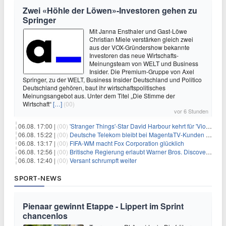
Zwei «Höhle der Löwen»-Investoren gehen zu
Springer
Mit Janna Ensthaler und Gast-Löwe
Christian Miele verstärken gleich zwei
aus der VOX-Gründershow bekannte
Investoren das neue Wirtschafts-
Meinungsteam von WELT und Business
Insider. Die Premium-Gruppe von Axel
Springer, zu der WELT, Business Insider Deutschland und Politico
Deutschland gehören, baut ihr wirtschaftspolitisches
Meinungsangebot aus. Unter dem Titel „Die Stimme der
Wirtschaft“
[…]
(00)
vor 6 Stunden
06.08. 17:00 |
(00)
'Stranger Things'-Star David Harbour kehrt für 'Violent Night 2' zurück – Kristen Bell stößt zur Besetzung
06.08. 15:22 |
(00)
Deutsche Telekom bleibt bei MagentaTV-Kunden vage
06.08. 13:17 |
(00)
FIFA-WM macht Fox Corporation glücklich
06.08. 12:56 |
(00)
Britische Regierung erlaubt Warner Bros. Discovery-Übernahme
06.08. 12:40 |
(00)
Versant schrumpft weiter
SPORT-NEWS
Pienaar gewinnt Etappe - Lippert im Sprint
chancenlos