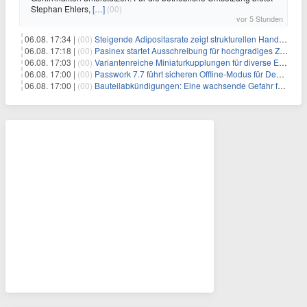
Stephan Ehlers,
[…]
(00)
vor 5 Stunden
06.08. 17:34 |
(00)
Steigende Adipositasrate zeigt strukturellen Handlungsbedarf bei der Ernährung schulpflichtiger Kinder
06.08. 17:18 |
(00)
Pasinex startet Ausschreibung für hochgradiges Zinksulfidkonzentrat mit Germanium- und Silbergehalten und stellt ein Betriebsupdate bereit
06.08. 17:03 |
(00)
Variantenreiche Miniaturkupplungen für diverse Einsatzbereiche
06.08. 17:00 |
(00)
Passwork 7.7 führt sicheren Offline-Modus für Desktop- und Mobile-Apps ein
06.08. 17:00 |
(00)
Bauteilabkündigungen: Eine wachsende Gefahr für industrielle Elektroniksysteme