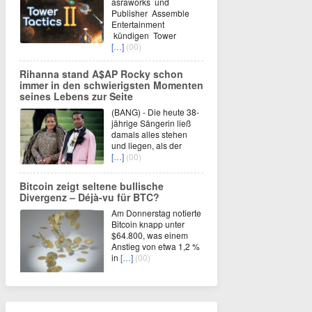
asraworks und
Publisher Assemble
Entertainment
kündigen Tower
[…]
(00)
Rihanna stand A$AP Rocky schon
immer in den schwierigsten Momenten
seines Lebens zur Seite
(BANG) - Die heute 38-
jährige Sängerin ließ
damals alles stehen
und liegen, als der
[…]
(00)
Bitcoin zeigt seltene bullische
Divergenz – Déjà-vu für BTC?
Am Donnerstag notierte
Bitcoin knapp unter
$64.800, was einem
Anstieg von etwa 1,2 %
in
[…]
(00)