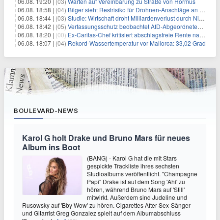
06.08. 19:20 |
(03)
Warten auf Vereinbarung zu Straße von Hormus
06.08. 18:58 |
(04)
Bilger sieht Restrisiko für Drohnen-Anschläge an Flughäfen
06.08. 18:44 |
(03)
Studie: Wirtschaft droht Milliardenverlust durch Niedrigwasser
06.08. 18:42 |
(05)
Verfassungsschutz beobachtet AfD-Abgeordneten Nolte
06.08. 18:20 |
(00)
Ex-Caritas-Chef kritisiert abschlagsfreie Rente nach 45 Jahren
06.08. 18:07 |
(04)
Rekord-Wassertemperatur vor Mallorca: 33,02 Grad
BOULEVARD-NEWS
Karol G holt Drake und Bruno Mars für neues
Album ins Boot
(BANG) - Karol G hat die mit Stars
gespickte Trackliste ihres sechsten
Studioalbums veröffentlicht. "Champagne
Papi" Drake ist auf dem Song 'Ahí' zu
hören, während Bruno Mars auf 'Still'
mitwirkt. Außerdem sind Judeline und
Rusowsky auf 'Bby Wow' zu hören. Cigarettes After Sex-Sänger
und Gitarrist Greg Gonzalez spielt auf dem Albumabschluss