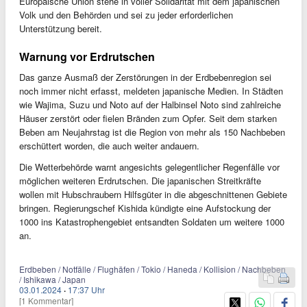
Europäische Union stehe in voller Solidarität mit dem japanischen
Volk und den Behörden und sei zu jeder erforderlichen
Unterstützung bereit.
Warnung vor Erdrutschen
Das ganze Ausmaß der Zerstörungen in der Erdbebenregion sei
noch immer nicht erfasst, meldeten japanische Medien. In Städten
wie Wajima, Suzu und Noto auf der Halbinsel Noto sind zahlreiche
Häuser zerstört oder fielen Bränden zum Opfer. Seit dem starken
Beben am Neujahrstag ist die Region von mehr als 150 Nachbeben
erschüttert worden, die auch weiter andauern.
Die Wetterbehörde warnt angesichts gelegentlicher Regenfälle vor
möglichen weiteren Erdrutschen. Die japanischen Streitkräfte
wollen mit Hubschraubern Hilfsgüter in die abgeschnittenen Gebiete
bringen. Regierungschef Kishida kündigte eine Aufstockung der
1000 ins Katastrophengebiet entsandten Soldaten um weitere 1000
an.
Erdbeben / Notfälle / Flughäfen / Tokio / Haneda / Kollision / Nachbeben
/ Ishikawa / Japan
03.01.2024
·
17:37 Uhr
[1 Kommentar]