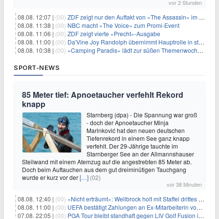
vor 2 Stunden
08.08. 12:07 |
(00)
ZDF zeigt nur den Auftakt von «The Assassin» im Fernsehen
08.08. 11:38 |
(00)
NBC macht «The Voice» zum Promi-Event
08.08. 11:06 |
(00)
ZDF zeigt vierte «Precht»-Ausgabe
08.08. 11:00 |
(00)
Da'Vine Joy Randolph übernimmt Hauptrolle in starbesetzter schwarzer Komödie
08.08. 10:38 |
(00)
«Camping Paradis» lädt zur süßen Themenwoche ein
SPORT-NEWS
85 Meter tief: Apnoetaucher verfehlt Rekord
knapp
Starnberg (dpa) - Die Spannung war groß
- doch der Apnoetaucher Minja
Marinković hat den neuen deutschen
Tiefenrekord in einem See ganz knapp
verfehlt. Der 29-Jährige tauchte im
Starnberger See an der Allmannshauser
Steilwand mit einem Atemzug auf die angestrebten 85 Meter ab.
Doch beim Auftauchen aus dem gut dreiminütigen Tauchgang
wurde er kurz vor der
[…]
(02)
vor 38 Minuten
08.08. 12:40 |
(00)
«Nicht erträumt»: Wellbrock holt mit Staffel drittes EM-Gold
08.08. 11:00 |
(00)
UEFA bestätigt Zahlungen an Ex-Mitarbeiterin von Infantino
07.08. 22:05 |
(00)
PGA Tour bleibt standhaft gegen LIV Golf Fusion in einem sich wandelnden Sportumfeld