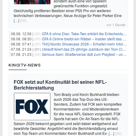
sondern auch eine von Spielern
gewünschte Funktion umgesetzt.
Gleichzeitig profitieren Besitzer einer PS5 Pro von weiteren
technischen Verbesserungen. Neue Anzüge für Peter Parker Eine
[…]
(00)
vor 1 Stunde
08.08. 12:56 |
(00)
GTA 6 ohne Disc: Take-Two erklärt die Entscheidung für Download-Codes
08.08. 08:30 |
(00)
GTA 6 Online bleibt ein Rätsel – Insider stellt das neue Gerücht klar
08.08. 07:41 |
(00)
THQ Nordic Showcase 2026 – Erhaltet mehr Informationen
07.08. 21:24 |
(01)
Ubisoft feiert das 25-jährige Jubiläum der Tom Clancy’s Ghost Recon-Reihe
07.08. 21:23 |
(00)
Serious Sam: Shatterverse lädt zum Playtest – und erscheint schon bald!
KINO/TV-NEWS
FOX setzt auf Kontinuität bei seiner NFL-
Berichterstattung
Tom Brady und Kevin Burkhardt bleiben
auch 2026 das Top-Duo des US-
Senders. Zudem hat FOX sein komplettes
Kommentatoren- und Moderatorenteam
für die neue NFL-Saison vorgestellt. FOX
Sports hat sein On-Air-Team für die NFL-
Saison 2026 bekannt gegeben und setzt dabei weitgehend auf
bewährte Gesichter. Angeführt wird die Berichterstattung erneut
vom Top-Team um Kommentator Kevin Burkhardt und Ex-
[…]
(00)