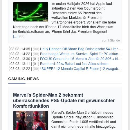
Im ersten Halbjahr 2026 hat Apple laut
aktuellen Daten von Counterpoint
Research stolze 65 Prozent des
weltweiten Marktes für Premium-
Smartphones erobert. Vor allem die hohe
Nachfrage nach der iPhone 17 Modellreihe trieb das Wachstum
im Berichtszeitraum an. iPhone führt das Premium-Segment
[…]
(00)
vor 1 Stunde
08.08. 14:35 |
(00)
Helly Hansen Off Shore Bag Reisetasche 54 Liter für 29,99€
08.08. 14:22 |
(00)
Breathedge Weltraum-Survival-Spiel für PC aktuell kostenlos bei Steam
08.08. 13:30 |
(01)
FOCUS Gesundheit 6-Monats-Abo für 20,80€ + bis zu 20€ Prämie
08.08. 13:11 |
(01)
Burnhard: 20% Rabatt auf fast Alles sichern
08.08. 12:22 |
(00)
*SUPER* 12 Monate Capital E-Paper (12 Ausgaben) für NUR 7€ (statt 80,04€)
GAMING-NEWS
Marvel’s Spider-Man 2 bekommt
überraschendes PS5-Update mit gewünschter
Komfortfunktion
Marvel’s Spider-Man 2 erhält ein neues
Update für die PlayStation 5. Insomniac
Games hat Patch 1.005 veröffentlicht und
damit nicht nur neue Inhalte hinzugefügt,