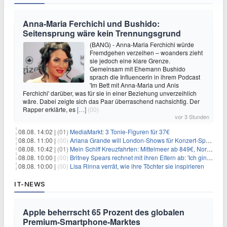
Anna-Maria Ferchichi und Bushido:
Seitensprung wäre kein Trennungsgrund
(BANG) - Anna-Maria Ferchichi würde
Fremdgehen verzeihen – woanders zieht
sie jedoch eine klare Grenze.
Gemeinsam mit Ehemann Bushido
sprach die Influencerin in ihrem Podcast
'Im Bett mit Anna-Maria und Anis
Ferchichi' darüber, was für sie in einer Beziehung unverzeihlich
wäre. Dabei zeigte sich das Paar überraschend nachsichtig. Der
Rapper erklärte, es
[…]
(00)
vor 3 Stunden
08.08. 14:02 |
(01)
MediaMarkt: 3 Tonie-Figuren für 37€
08.08. 11:00 |
(00)
Ariana Grande will London-Shows für Konzert-Special filmen
08.08. 10:42 |
(01)
Mein Schiff Kreuzfahrten: Mittelmeer ab 849€, Norwegen ab 999€ p.P.
08.08. 10:00 |
(00)
Britney Spears rechnet mit ihren Eltern ab: 'Ich ging zwei Monate lang auf die Knie und weinte'
08.08. 10:00 |
(00)
Lisa Rinna verrät, wie ihre Töchter sie inspirieren
IT-NEWS
Apple beherrscht 65 Prozent des globalen
Premium-Smartphone-Marktes