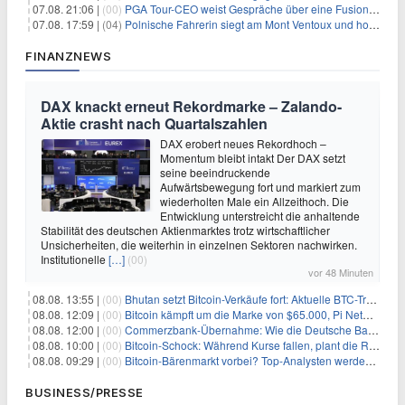
07.08. 21:06 |
(00)
PGA Tour-CEO weist Gespräche über eine Fusion mit LIV Golf zurück und bekräftigt die Wettbewerbslandschaft
07.08. 17:59 |
(04)
Polnische Fahrerin siegt am Mont Ventoux und holt Tour-Gelb
FINANZNEWS
DAX knackt erneut Rekordmarke – Zalando-
Aktie crasht nach Quartalszahlen
DAX erobert neues Rekordhoch –
Momentum bleibt intakt Der DAX setzt
seine beeindruckende
Aufwärtsbewegung fort und markiert zum
wiederholten Male ein Allzeithoch. Die
Entwicklung unterstreicht die anhaltende
Stabilität des deutschen Aktienmarktes trotz wirtschaftlicher
Unsicherheiten, die weiterhin in einzelnen Sektoren nachwirken.
Institutionelle
[…]
(00)
vor 48 Minuten
08.08. 13:55 |
(00)
Bhutan setzt Bitcoin-Verkäufe fort: Aktuelle BTC-Transaktionen
08.08. 12:09 |
(00)
Bitcoin kämpft um die Marke von $65.000, Pi Network gewinnt an Unterstützung
08.08. 12:00 |
(00)
Commerzbank-Übernahme: Wie die Deutsche Bank im Schatten zum großen Gewinner wird
08.08. 10:00 |
(00)
Bitcoin-Schock: Während Kurse fallen, plant die Regierung die Steuer-Bombe
08.08. 09:29 |
(00)
Bitcoin-Bärenmarkt vorbei? Top-Analysten werden optimistisch, aber die Geschichte sagt etwas anderes
BUSINESS/PRESSE