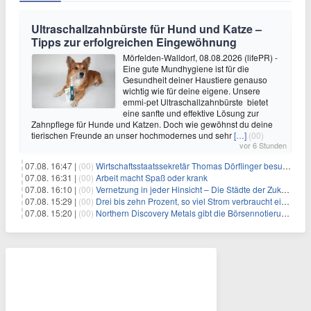
Ultraschallzahnbürste für Hund und Katze –
Tipps zur erfolgreichen Eingewöhnung
Mörfelden-Walldorf, 08.08.2026 (lifePR) -
Eine gute Mundhygiene ist für die
Gesundheit deiner Haustiere genauso
wichtig wie für deine eigene. Unsere
emmi-pet Ultraschallzahnbürste bietet
eine sanfte und effektive Lösung zur
Zahnpflege für Hunde und Katzen. Doch wie gewöhnst du deine
tierischen Freunde an unser hochmodernes und sehr
[…]
(00)
vor 6 Stunden
07.08. 16:47 |
(00)
Wirtschaftsstaatssekretär Thomas Dörflinger besucht Handwerksbetrieb im Kammerbezirk Freiburg
07.08. 16:31 |
(00)
Arbeit macht Spaß oder krank
07.08. 16:10 |
(00)
Vernetzung in jeder Hinsicht – Die Städte der Zukunft sind grün-blau
07.08. 15:29 |
(00)
Drei bis zehn Prozent, so viel Strom verbraucht ein Aufzug im Gebäude
07.08. 15:20 |
(00)
Northern Discovery Metals gibt die Börsennotierung an der Frankfurter Wertpapierbörse bekannt