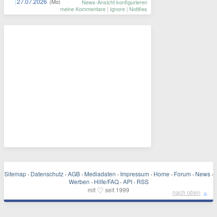
27.07.2026
(Mo)
News-Ansicht konfigurieren
meine Kommentare
|
Ignore
|
Notifies
Sitemap
·
Datenschutz
·
AGB
·
Mediadaten
·
Impressum
·
Home
·
Forum
·
News
·
Werben
·
Hilfe/FAQ
·
API
·
RSS
♡
mit
seit 1999
▲
nach oben