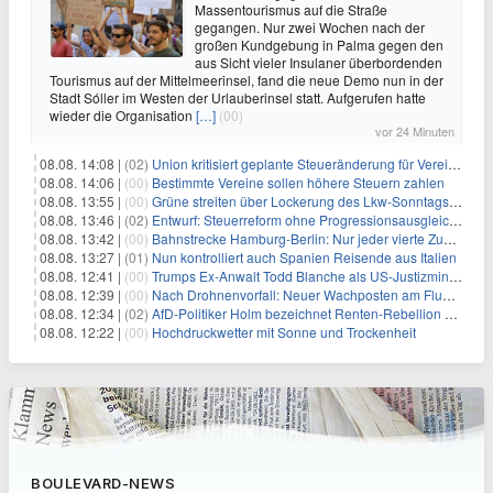
Massentourismus auf die Straße
gegangen. Nur zwei Wochen nach der
großen Kundgebung in Palma gegen den
aus Sicht vieler Insulaner überbordenden
Tourismus auf der Mittelmeerinsel, fand die neue Demo nun in der
Stadt Sóller im Westen der Urlauberinsel statt. Aufgerufen hatte
wieder die Organisation
[…]
(00)
vor 24 Minuten
08.08. 14:08 |
(02)
Union kritisiert geplante Steueränderung für Vereine
08.08. 14:06 |
(00)
Bestimmte Vereine sollen höhere Steuern zahlen
08.08. 13:55 |
(00)
Grüne streiten über Lockerung des Lkw-Sonntagsfahrverbots
08.08. 13:46 |
(02)
Entwurf: Steuerreform ohne Progressionsausgleich geplant
08.08. 13:42 |
(00)
Bahnstrecke Hamburg-Berlin: Nur jeder vierte Zug pünktlich
08.08. 13:27 |
(01)
Nun kontrolliert auch Spanien Reisende aus Italien
08.08. 12:41 |
(00)
Trumps Ex-Anwalt Todd Blanche als US-Justizminister bestätigt
08.08. 12:39 |
(00)
Nach Drohnenvorfall: Neuer Wachposten am Flughafen
08.08. 12:34 |
(02)
AfD-Politiker Holm bezeichnet Renten-Rebellion als "Rollenspiel"
08.08. 12:22 |
(00)
Hochdruckwetter mit Sonne und Trockenheit
BOULEVARD-NEWS