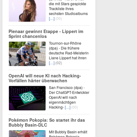
die mit Stars gespickte
Trackliste ihres
sechsten Studioalbums
[…]
(00)
Pienaar gewinnt Etappe - Lippert im
Sprint chancenlos
Tournon-sur-Rhône
(dpa) - Die frühere
deutsche Rad-Meisterin
Liane Lippert hat ihren
[…]
(02)
OpenAI will neue KI nach Hacking-
Vorfällen härter überwachen
San Francisco (dpa) -
Der ChatGPT-Entwickler
OpenAI will nach
eigenmächtigen
Hacking-
[…]
(00)
Pokémon Pokopia: So startet ihr das
Bubbly Basin-DLC
Mit Bubbly Basin erhält
Pokémon Pokopia