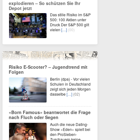
explodieren – So schützen Sie Ihr
Depot jetzt
Das stille Risiko im S&P
500: 100 Aktien unter
Druck Der S&P 500 gilt
vielen
[…]
(00)
Risiko E-Scooter? – Jugendtrend mit
Folgen
Berlin (dpa) - Vor vielen
Schulen in Deutschland
zeigt sich jeden Morgen
dasselbe
[…]
(02)
«Born Famous» beantwortet die Frage
nach Fluch oder Segen
Auch die neue Dating-
Show «Eden» spielt bei
den ProSieben-
Zuschauern keine