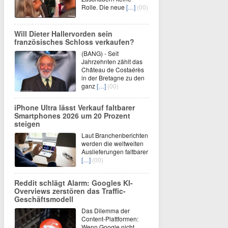
Rolle. Die neue
[…]
(00)
Will Dieter Hallervorden sein
französisches Schloss verkaufen?
(BANG) - Seit
Jahrzehnten zählt das
Château de Costaérès
in der Bretagne zu den
ganz
[…]
(00)
iPhone Ultra lässt Verkauf faltbarer
Smartphones 2026 um 20 Prozent
steigen
Laut Branchenberichten
werden die weltweiten
Auslieferungen faltbarer
[…]
(00)
Reddit schlägt Alarm: Googles KI-
Overviews zerstören das Traffic-
Geschäftsmodell
Das Dilemma der
Content-Plattformen:
Wenn Google nicht