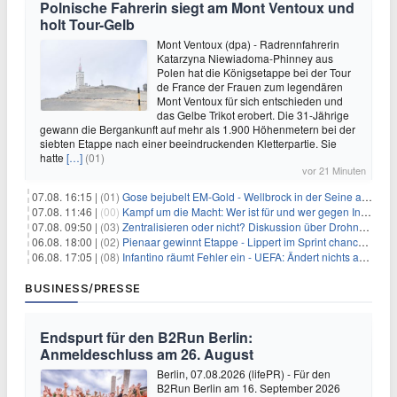
Polnische Fahrerin siegt am Mont Ventoux und
holt Tour-Gelb
Mont Ventoux (dpa) - Radrennfahrerin
Katarzyna Niewiadoma-Phinney aus
Polen hat die Königsetappe bei der Tour
de France der Frauen zum legendären
Mont Ventoux für sich entschieden und
das Gelbe Trikot erobert. Die 31-Jährige
gewann die Bergankunft auf mehr als 1.900 Höhenmetern bei der
siebten Etappe nach einer beeindruckenden Kletterpartie. Sie
hatte
[…]
(01)
vor 21 Minuten
07.08. 16:15 |
(01)
Gose bejubelt EM-Gold - Wellbrock in der Seine ausgebremst
07.08. 11:46 |
(00)
Kampf um die Macht: Wer ist für und wer gegen Infantino?
07.08. 09:50 |
(03)
Zentralisieren oder nicht? Diskussion über Drohnenabwehr
06.08. 18:00 |
(02)
Pienaar gewinnt Etappe - Lippert im Sprint chancenlos
06.08. 17:05 |
(08)
Infantino räumt Fehler ein - UEFA: Ändert nichts an Boykott
BUSINESS/PRESSE
Endspurt für den B2Run Berlin:
Anmeldeschluss am 26. August
Berlin, 07.08.2026 (lifePR) - Für den
B2Run Berlin am 16. September 2026