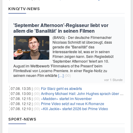
KINO/TV-NEWS
'September Afternoon'-Regisseur liebt vor
allem die 'Banalität' in seinen Filmen
(BANG) - Der deutsche Filmemacher
Nicolaas Schmidt ist überzeugt, dass
gerade die "Banalität" das
Interessanteste ist, was er in seinen
Filmen zeigen kann. Sein Regiedebüt
'September Afternoon' feiert am 10.
August im Wettbewerb 'Filmmakers of the Present' beim
Filmfestival von Locarno Premiere. In einer Regie-Notiz zu
seinem neuen Film erklärte
[…]
(00)
vor 1 Stunde
07.08. 13:35 |
(00)
Für Starz geht es abwärts
07.08. 13:00 |
(00)
Anthony Michael Hall: John Hughes sprach über eine Fortsetzung von 'The Breakfast Club'
07.08. 12:15 |
(00)
«Madden» startet im November
07.08. 12:12 |
(00)
Prime Video setzt auf neue K-Romanze
07.08. 12:10 |
(00)
«Kill Jackie» startet 2026 bei Prime Video
SPORT-NEWS