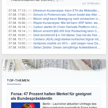
vor 19 Minuten
07.08. 17:13 |
(00)
Ethereum-Kursanalyse: Kann ETH die Widerstände der gleitenden Durchschnitte überwinden?
07.08. 17:00 |
(00)
Schock im Portemonnaie: Darum kostet das Alter deutlich mehr als Sie denken
07.08. 16:59 |
(00)
Bitcoin zeigt kaum Bewegung nach schwachen US-Arbeitsmarktdaten, Fed-Zinserhöhungschancen sinken auf 44%
07.08. 16:36 |
(00)
Ripple-Kursanalyse: Wie tief kann XRP fallen, wenn die $1-Unterstützung am Wochenende verloren geht?
07.08. 16:18 |
(00)
Carbon startet On-Chain-Derivate-Plattform mit über 950 Märkten in einem Konto
07.08. 16:14 |
(00)
Bitcoin erreicht $65.000 trotz Rückschlag beim CLARITY Act und fehlendem US-Iran-Abkommen
07.08. 16:00 |
(00)
Gold durchbricht $ 4.100-Marke: Das hat die Fed-Entscheidung ausgelöst
07.08. 15:17 |
(00)
Cardano (ADA) zeigt starkes bullisches Signal mit Potenzial für 200% Kursanstieg
07.08. 15:00 |
(00)
Goldpreis crashte um 30% – jetzt zeigen neue Daten: War es berechtigt?
07.08. 14:59 |
(00)
Stefan Zeidler: Dieser zehnjährige Aufwärtstrend macht mich optimistisch
TOP-THEMEN
Forsa: 47 Prozent halten Merkel für geeignet
als Bundespräsidentin
Berlin - Laut einer aktuellen Umfrage des
Meinungsforschungsinstituts Forsa halten