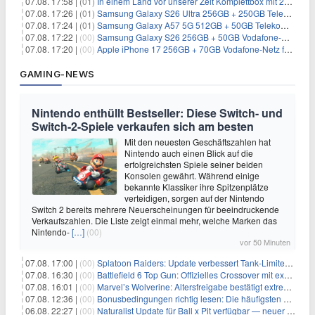
07.08. 17:58 |
(01)
In einem Land vor unserer Zeit Komplettbox mit 27 DVDs für 59,49€
07.08. 17:26 |
(01)
Samsung Galaxy S26 Ultra 256GB + 250GB Telekom-Netz für 34€/Monat (effektiv 5,42€/Monat)
07.08. 17:24 |
(01)
Samsung Galaxy A57 5G 512GB + 50GB Telekom-Netz für 20€/Monat (effektiv 3,33€/Monat)
07.08. 17:22 |
(00)
Samsung Galaxy S26 256GB + 50GB Vodafone-Netz für 19,99€/Monat (effektiv 1,26€/Monat)
07.08. 17:20 |
(00)
Apple iPhone 17 256GB + 70GB Vodafone-Netz für 34,99€/Monat (effektiv 6,41€/Monat)
GAMING-NEWS
Nintendo enthüllt Bestseller: Diese Switch- und
Switch-2-Spiele verkaufen sich am besten
Mit den neuesten Geschäftszahlen hat
Nintendo auch einen Blick auf die
erfolgreichsten Spiele seiner beiden
Konsolen gewährt. Während einige
bekannte Klassiker ihre Spitzenplätze
verteidigen, sorgen auf der Nintendo
Switch 2 bereits mehrere Neuerscheinungen für beeindruckende
Verkaufszahlen. Die Liste zeigt einmal mehr, welche Marken das
Nintendo-
[…]
(00)
vor 50 Minuten
07.08. 17:00 |
(00)
Splatoon Raiders: Update verbessert Tank-Limiter und behebt Bugs
07.08. 16:30 |
(00)
Battlefield 6 Top Gun: Offizielles Crossover mit exklusiven Inhalten angekündigt
07.08. 16:01 |
(00)
Marvel’s Wolverine: Altersfreigabe bestätigt extreme Gewalt und düstere Szenen
07.08. 12:36 |
(00)
Bonusbedingungen richtig lesen: Die häufigsten Stolperfallen
06.08. 22:27 |
(00)
Naturalist Update für Ball x Pit verfügbar — neuer Content auf allen Plattformen