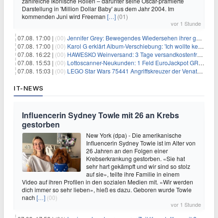
zahlreiche ikonische Rollen – darunter seine Oscar-prämierte
Darstellung in 'Million Dollar Baby' aus dem Jahr 2004. Im
kommenden Juni wird Freeman
[…]
(01)
vor 1 Stunde
07.08. 17:00 |
(00)
Jennifer Grey: Bewegendes Wiedersehen ihrer geschiedenen Eltern kurz vor dem Tod ihrer Mutter
07.08. 17:00 |
(00)
Karol G erklärt Album-Verschiebung: 'Ich wollte keine persönliche Situation ausnutzen'
07.08. 16:22 |
(00)
HAWESKO Weinversand: 3 Tage versandkostenfrei bestellen (MBW 25€)
07.08. 15:53 |
(00)
Lottoscanner-Neukunden: 1 Feld EuroJackpot GRATIS spielen
07.08. 15:03 |
(00)
LEGO Star Wars 75441 Angriffskreuzer der Venator-Klasse für 50,25€
IT-NEWS
Influencerin Sydney Towle mit 26 an Krebs
gestorben
New York (dpa) - Die amerikanische
Influencerin Sydney Towle ist im Alter von
26 Jahren an den Folgen einer
Krebserkrankung gestorben. «Sie hat
sehr hart gekämpft und wir sind so stolz
auf sie», teilte ihre Familie in einem
Video auf ihren Profilen in den sozialen Medien mit. «Wir werden
dich immer so sehr lieben», hieß es dazu. Geboren wurde Towle
nach
[…]
(00)
vor 1 Stunde