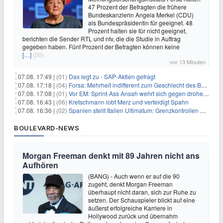
47 Prozent der Befragten die frühere
Bundeskanzlerin Angela Merkel (CDU)
als Bundespräsidentin für geeignet. 48
Prozent halten sie für nicht geeignet,
berichten die Sender RTL und ntv, die die Studie in Auftrag
gegeben haben. Fünf Prozent der Befragten können keine
[…]
(00)
vor 13 Minuten
07.08. 17:49 |
(01)
Dax legt zu - SAP-Aktien gefragt
07.08. 17:18 |
(04)
Forsa: Mehrheit indifferent zum Geschlecht des Bundespräsidenten
07.08. 17:08 |
(01)
Vor EM: Sprint-Ass Ansah wehrt sich gegen drohende Sperre
07.08. 16:43 |
(06)
Kretschmann lobt Merz und verteidigt Spahn
07.08. 16:36 |
(02)
Spanien stellt Italien Ultimatum: Grenzkontrollen beenden
BOULEVARD-NEWS
Morgan Freeman denkt mit 89 Jahren nicht ans
Aufhören
(BANG) - Auch wenn er auf die 90
zugeht, denkt Morgan Freeman
überhaupt nicht daran, sich zur Ruhe zu
setzen. Der Schauspieler blickt auf eine
äußerst erfolgreiche Karriere in
Hollywood zurück und übernahm