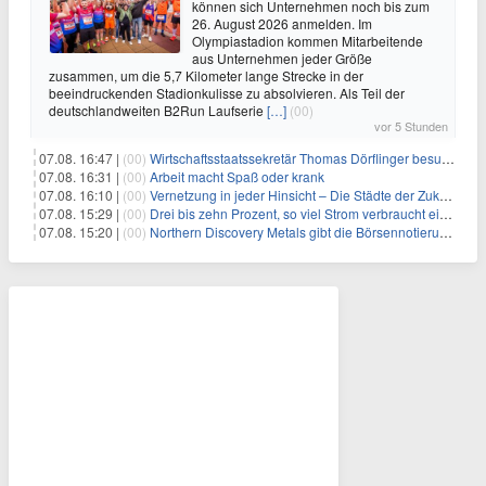
können sich Unternehmen noch bis zum
26. August 2026 anmelden. Im
Olympiastadion kommen Mitarbeitende
aus Unternehmen jeder Größe
zusammen, um die 5,7 Kilometer lange Strecke in der
beeindruckenden Stadionkulisse zu absolvieren. Als Teil der
deutschlandweiten B2Run Laufserie
[…]
(00)
vor 5 Stunden
07.08. 16:47 |
(00)
Wirtschaftsstaatssekretär Thomas Dörflinger besucht Handwerksbetrieb im Kammerbezirk Freiburg
07.08. 16:31 |
(00)
Arbeit macht Spaß oder krank
07.08. 16:10 |
(00)
Vernetzung in jeder Hinsicht – Die Städte der Zukunft sind grün-blau
07.08. 15:29 |
(00)
Drei bis zehn Prozent, so viel Strom verbraucht ein Aufzug im Gebäude
07.08. 15:20 |
(00)
Northern Discovery Metals gibt die Börsennotierung an der Frankfurter Wertpapierbörse bekannt