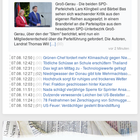
Groß-Gerau - Die beiden SPD-
Parteichefs Lars Klingbeil und Bärbel Bas
sehen sich wachsender Kritik aus den
eigenen Reihen ausgesetzt. In einem
Brandbrief an die Parteispitze aus dem
hessischen SPD-Unterbezirk Groß-
Gerau, über den der "Stern" berichtet, wird nun ein
Mitgliederentscheid über die Parteiführung gefordert. Die Autoren,
Landrat Thomas Will
[…]
(00)
vor 2 Minuten
07.08. 12:50 |
(00)
Grünen-Chef fordert mehr Klimaschutz gegen Niedrigwasser
07.08. 12:42 |
(00)
Tödliche Schüsse an Schule erschüttern Thailand
07.08. 12:31 |
(00)
Dax legt am Mittag zu - Technologiewerte gefragt
07.08. 12:27 |
(02)
Niedrigwasser der Donau gibt tote Wehrmachtssoldaten frei
07.08. 12:22 |
(00)
Hochdruck sorgt für ruhiges und trockenes Wetter
07.08. 12:03 |
(00)
Frei: Fraktion geschlossen hinter Kanzler
07.08. 11:51 |
(00)
Nada schlägt vierjährige Sperre für Sprinter Ansah vor
07.08. 11:43 |
(00)
Dutzende verwesende Leichen bei US-Bestatter gefunden
07.08. 11:24 |
(00)
78 Festnahmen bei Zerschlagung von Schmuggelnetzwerk in Spanien
07.08. 10:52 |
(01)
US-Feuer: Verdächtiger gesteht Brandstiftung