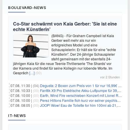
BOULEVARD-NEWS
Co-Star schwärmt von Kaia Gerber: 'Sie ist eine
echte Künstlerin'
(BANG) - Für Graham Campbell ist Kaia
Gerber weit mehr als nur ein
erfolgreiches Model und eine
Schauspielerin: Er hält sie für eine "echte
Künstlerin". Der 24-jährige Schauspieler
steht gemeinsam mit der ebenfalls 24-
jährigen Kaia für die neue Teenie-Thrillerserie 'The Shards' vor
der Kamera und findet für seine Kollegin nur lobende Worte. Im
Gespräch
[…]
(00)
vor 2 Stunden
07.08. 11:30 |
(04)
Degusta: 2 Boxen zum Preis von 1 für nur 16,99€ inkl. Versand
07.08. 10:33 |
(00)
Fanttik X9 Pro Elektrische Akku-Luftpumpe für 39,99€
07.08. 10:00 |
(00)
Earth, Wind Fire verschieben Konzert mit Lionel Richie nach medizinischem Notfall
07.08. 10:00 |
(00)
Perez Hiltons Familie floh kurz vor seiner psychischen Krise aus dem Haus
07.08. 08:05 |
(00)
JOOP! Wow! Eau de Toilette for him 100ml ab 21,84€ im Sparabo
IT-NEWS