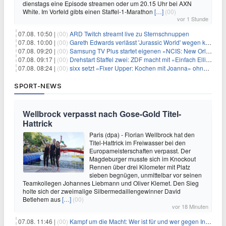
dienstags eine Episode streamen oder um 20.15 Uhr bei AXN
White. Im Vorfeld gibts einen Staffel-1-Marathon
[…]
(00)
vor 1 Stunde
07.08. 10:50 |
(00)
ARD Twitch streamt live zu Sternschnuppen
07.08. 10:00 |
(00)
Gareth Edwards verlässt 'Jurassic World' wegen kreativer Differenzen
07.08. 09:20 |
(00)
Samsung TV Plus startet eigenen «NCIS: New Orleans»-Sender
07.08. 09:17 |
(00)
Drehstart Staffel zwei: ZDF macht mit «Einfach Elli» weiter
07.08. 08:24 |
(00)
sixx setzt «Fixer Upper: Kochen mit Joanna» ohne Pause fort
SPORT-NEWS
Wellbrock verpasst nach Gose-Gold Titel-
Hattrick
Paris (dpa) - Florian Wellbrock hat den
Titel-Hattrick im Freiwasser bei den
Europameisterschaften verpasst. Der
Magdeburger musste sich im Knockout
Rennen über drei Kilometer mit Platz
sieben begnügen, unmittelbar vor seinen
Teamkollegen Johannes Liebmann und Oliver Klemet. Den Sieg
holte sich der zweimalige Silbermedaillengewinner David
Betlehem aus
[…]
(00)
vor 18 Minuten
07.08. 11:46 |
(00)
Kampf um die Macht: Wer ist für und wer gegen Infantino?