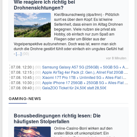
Wie reagiere ich richtig bei
Drohnensichtungen?
Kiel/Braunschweig (dpa/tmn) - Plötzlich
surrt es über dem Kopf: Es ist keine
Seltenheit, dass einem im Alltag Drohnen
begegnen. Viele nutzen sie privat als
Hobby, ob einfach nur zum Spaß am
Fliegen oder um Bilder aus der
Vogelperspektive aufzunehmen. Doch was ist, wenn man sich
durch die Drohne gestört fühlt oder einfach ein ungutes Gefühl hat
-
[…]
(00)
vor 8 Minuten
07.08. 12:30 |
(00)
Samsung Galaxy A57 5G (256GB) + 50GB 5G + Alles-Flat im Vodafone-Netz für 19,99€/Monat – eff. 2,36€/Monat
07.08. 12:15 |
(00)
Apple AirTag 4er Pack (2. Gen.), Allnet Flat 20GB 5G im Telekom-Netz für 14,99€/Monat – eff. 2,07€/Monat
07.08. 10:45 |
(00)
Xiaomi 17T Pro 1TB + Unlimited 5G + Alles-Flat im o2 Netz für 29,99€/Monat – eff. 1,15€/Monat
07.08. 10:30 |
(00)
Apple iPhone 17 256GB + 250GB 5G + Alles-Flat im Telekom-Netz für 34€/Monat – eff. 6,29€/Monat
07.08. 09:40 |
(00)
GaiaZOO Ticket für 24,50€ statt 28,50€
GAMING-NEWS
Bonusbedingungen richtig lesen: Die
häufigsten Stolperfallen
Online-Casino-Boni wirken auf den
ersten Blick oft unkompliziert: Ein