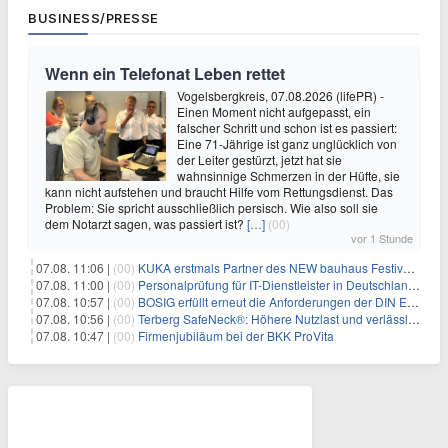
BUSINESS/PRESSE
Wenn ein Telefonat Leben rettet
Vogelsbergkreis, 07.08.2026 (lifePR) -
Einen Moment nicht aufgepasst, ein
falscher Schritt und schon ist es passiert:
Eine 71-Jährige ist ganz unglücklich von
der Leiter gestürzt, jetzt hat sie
wahnsinnige Schmerzen in der Hüfte, sie
kann nicht aufstehen und braucht Hilfe vom Rettungsdienst. Das
Problem: Sie spricht ausschließlich persisch. Wie also soll sie
dem Notarzt sagen, was passiert ist?
[…]
(00)
vor 1 Stunde
07.08. 11:06 |
(00)
KUKA erstmals Partner des NEW bauhaus Festivals 2026 in Weimar
07.08. 11:00 |
(00)
Personalprüfung für IT-Dienstleister in Deutschland: Was öffentliche Auftraggeber jetzt voraussetzen
07.08. 10:57 |
(00)
BOSIG erfüllt erneut die Anforderungen der DIN EN ISO 45001
07.08. 10:56 |
(00)
Terberg SafeNeck®: Höhere Nutzlast und verlässliche Fahrstabilität auf steilen Rampen
07.08. 10:47 |
(00)
Firmenjubiläum bei der BKK ProVita