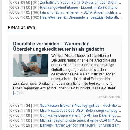
07.08. 09:50 |
(01)
Zentralisieren oder nicht? Diskussion über Drohnenabwehr
06.08. 18:00 |
(01)
Pienaar gewinnt Etappe - Lippert im Sprint chancenlos
06.08. 17:05 |
(06)
Infantino räumt Fehler ein - UEFA: Ändert nichts an Boykott
06.08. 16:05 |
(02)
Real-Wechsel fix: Diomande ist Leipzigs Rekordtransfer
FINANZNEWS
Dispofalle vermeiden – Warum der
Überziehungskredit teurer ist als gedacht
Wie der Dispositionskredit funktioniert
Die Bank räumt Ihnen eine Kreditlinie auf
dem Girokonto ein. Sobald regelmäßige
Gehaltseingänge verbucht werden,
geschieht das bei vielen Instituten sogar
automatisch. Üblich sind Rahmen bis
zum Zwei- oder Dreifachen des monatlichen Nettoeinkommens.
Einen separaten Antrag brauchen Sie dafür nicht. Das Geld steht
[…]
(00)
vor 41 Minuten
07.08. 11:34 |
(00)
Sparkassen-Broker S-Neo legt gut los – doch die Schwachstellen bleiben
07.08. 11:18 |
(00)
LBank startet 500.000 USDT Belohnungskampagne mit Pudgy Penguins
07.08. 11:08 |
(00)
CoinMarketCap erweitert Pro API um Datenendpunkte für reale Vermögenswerte
07.08. 11:00 |
(00)
Michael Saylor: Bitcoin braucht keine CLARITY, Amerika schon
07.08. 10:29 |
(00)
Banken-Partner Dericon mit neuem Führungsteam