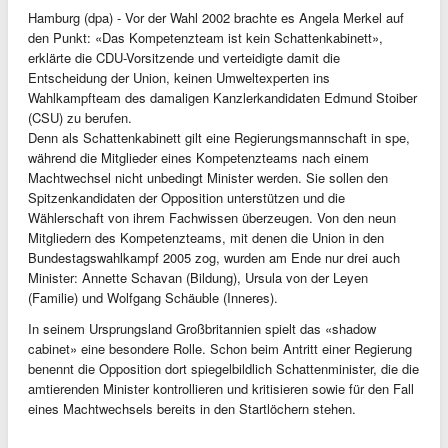
Hamburg (dpa) - Vor der Wahl 2002 brachte es Angela Merkel auf
den Punkt: «Das Kompetenzteam ist kein Schattenkabinett»,
erklärte die CDU-Vorsitzende und verteidigte damit die
Entscheidung der Union, keinen Umweltexperten ins
Wahlkampfteam des damaligen Kanzlerkandidaten Edmund Stoiber
(CSU) zu berufen.
Denn als Schattenkabinett gilt eine Regierungsmannschaft in spe,
während die Mitglieder eines Kompetenzteams nach einem
Machtwechsel nicht unbedingt Minister werden. Sie sollen den
Spitzenkandidaten der Opposition unterstützen und die
Wählerschaft von ihrem Fachwissen überzeugen. Von den neun
Mitgliedern des Kompetenzteams, mit denen die Union in den
Bundestagswahlkampf 2005 zog, wurden am Ende nur drei auch
Minister: Annette Schavan (Bildung), Ursula von der Leyen
(Familie) und Wolfgang Schäuble (Inneres).
In seinem Ursprungsland Großbritannien spielt das «shadow
cabinet» eine besondere Rolle. Schon beim Antritt einer Regierung
benennt die Opposition dort spiegelbildlich Schattenminister, die die
amtierenden Minister kontrollieren und kritisieren sowie für den Fall
eines Machtwechsels bereits in den Startlöchern stehen.