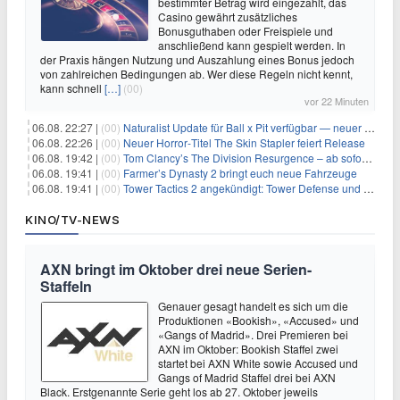
bestimmter Betrag wird eingezahlt, das
Casino gewährt zusätzliches
Bonusguthaben oder Freispiele und
anschließend kann gespielt werden. In
der Praxis hängen Nutzung und Auszahlung eines Bonus jedoch
von zahlreichen Bedingungen ab. Wer diese Regeln nicht kennt,
kann schnell
[…]
(00)
vor 22 Minuten
06.08. 22:27 |
(00)
Naturalist Update für Ball x Pit verfügbar — neuer Content auf allen Plattformen
06.08. 22:26 |
(00)
Neuer Horror‑Titel The Skin Stapler feiert Release
06.08. 19:42 |
(00)
Tom Clancy’s The Division Resurgence – ab sofort für euch verfügbar
06.08. 19:41 |
(00)
Farmer’s Dynasty 2 bringt euch neue Fahrzeuge
06.08. 19:41 |
(00)
Tower Tactics 2 angekündigt: Tower Defense und Deckbuilding Kombo kehrt zurück
KINO/TV-NEWS
AXN bringt im Oktober drei neue Serien-
Staffeln
Genauer gesagt handelt es sich um die
Produktionen «Bookish», «Accused» und
«Gangs of Madrid». Drei Premieren bei
AXN im Oktober: Bookish Staffel zwei
startet bei AXN White sowie Accused und
Gangs of Madrid Staffel drei bei AXN
Black. Erstgenannte Serie geht los ab 27. Oktober jeweils