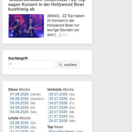
sagen Konzert in der Hollywood Bowl
kurzfristig ab
(BANG) - ZZ Top haben
ihr Konzert in der
Hollywood Bowl nur
wenige Stunden vor
dem
[…]
(00)
Suchbegriff
suchen
Diese
Woche
Vorletzte
Woche
07.08.2026
26.07.2026
(Heute)
(So)
06.08.2026
25.07.2026
(Gestern)
(Sa)
05.08.2026
24.07.2026
(Mi)
(Fr)
04.08.2026
23.07.2026
(Di)
(Do)
03.08.2026
22.07.2026
(Mo)
(Mi)
21.07.2026
(Di)
Letzte
Woche
20.07.2026
(Mo)
02.08.2026
(So)
Top
News
01.08.2026
(Sa)
31.07.2026
Populäre News
(Fr)
(14d)