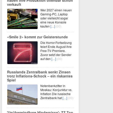
haben ihre Produktion offenbar schon
verkauft
Wer 2027 einen neuen
Gaming-PC, Laptop
oder vielleicht sogar
eine neue Konsole
kaufen
[…]
(00)
«Smile 2» kommt zur Geisterstunde
Die Horror-Fortsetzung
feiert Ende August ihre
Free-TV-Premiere.
Zuvor setzt der Sender
auf den
[…]
(00)
Russlands Zentralbank senkt Zinsen
trotz Inflations-Schock – ein riskantes
Spiel
Notenbankzitter in
Moskau: Konjunktur vs.
Inflation Die russische
Zentralbank hat
[…]
(00)
'Unüberwindbare Hindernisse': ZZ Top